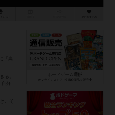
/インスト
掲示板
拡張/関連
作
次のおすすめ
に「高
ボードゲーム通販
できる。
オンラインストアで7,500商品を販売中
、自分
置き、そ