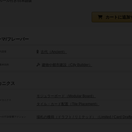
ルール付き/日本語版
カートに追加
ーマ/フレーバー
古代（Ancient）
代背景
建物や都市建設（City Builder）
基本目的
カニクス
モジュラーボード（Modular Board）
メカニクス
タイル・カード配置（Tile Placement）
場札の獲得（ドラフト / リミテッド）（Limited / Card Drafti
ーの干渉/影響アクション