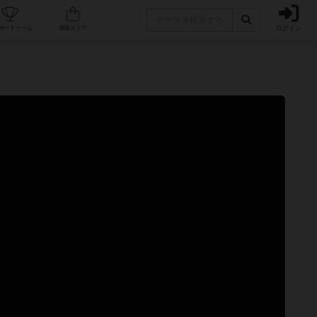
ログイン
カフェ/店舗
人気ボードゲーム
通販ストア