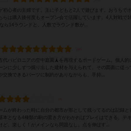
ゲ初心者の主婦です。主に子どもと2人で遊びます。おうちで
ちらは購入後何度もオープン会で活躍しています。4人対戦で1
なら14ラウンドと、人数でラウンド数が...
古代バビロニアの空中庭園🗼を再現するボードゲーム。個人的
ーンに少しずつ掘り出した建材を与えられて、その図面に従っ
交換できるパーツに制約がありながらも、手持...
ームが終わった時に自分の都市が形として残ってるのは記録と
基本となる4種類の駒の置き方がわかればプレイはできる。テ
ど、楽しく！がメインなら問題なし。点を伸ばす...