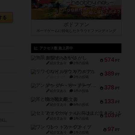
する
ボドファン
ボードゲームに特化したクラウドファンディング
アクセス数 急上昇中
無限まちがいさがし
574
PT
紹介文あり
2件の投稿
リワイルド：サウスアメリカ
389
PT
紹介文なし
2件の投稿
アンダー・ザ・テーブラー
378
PT
紹介文あり
1件の投稿
宵と暁の呪文書
133
PT
紹介文あり
8件の投稿
セミファイナル ～お前はまだ生きている～
103
PT
紹介文あり
1件の投稿
ng）
ワン・トゥ・ファイブ
97
PT
紹介文あり
1件の投稿