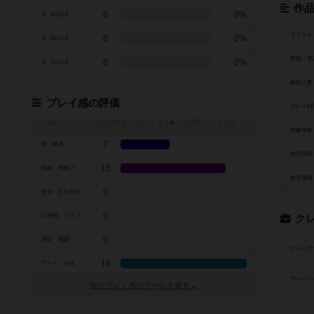
作
0
0%
3点の人
タイトル
0
0%
2点の人
原題・英
0
0%
1点の人
参加人数
プレイ感の評価
プレイ時
トグルスイッチを押すとプレイ感（
※
）の投票ができます
対象年齢
7
運・確率
発売時期
15
戦略・判断力
参考価格
0
交渉・立ち回り
0
心理戦・ブラフ
ク
0
攻防・戦闘
ゲームデ
18
アート・外見
アートワ
似たプレイ感のゲームを探す→