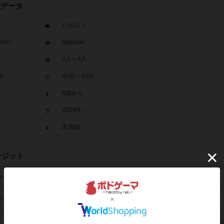
品データ
バビロン
Babylon
題表記
2人～4人
40分～60分
間
8歳から
2024年～
未登録
レジット
オリヴィエ・グレゴワール（Olivier Grégoire）
ザイン
クリエイションスタジオ（The Creation Studio）
ーク
ギーク・アトリビュート・ゲームズ（Geek Attitude Games