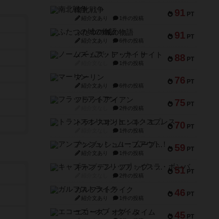
南北戦争
91
PT
紹介文あり
1件の投稿
ふたつの城の物語
91
PT
紹介文あり
6件の投稿
ノームズ・アット・ナイト
88
PT
紹介文なし
1件の投稿
マーリン
76
PT
紹介文あり
6件の投稿
フラットアイアン
75
PT
紹介文なし
2件の投稿
トランスオリエント・エクスプレス
70
PT
紹介文なし
1件の投稿
アンブッシュ！：ムーブアウト！
59
PT
紹介文あり
1件の投稿
キャプテン・フリップ：イスラ・ボンバ
51
PT
紹介文なし
2件の投稿
ガルフストライク
46
PT
紹介文あり
1件の投稿
エコーズ・オブ・タイム
45
）
PT