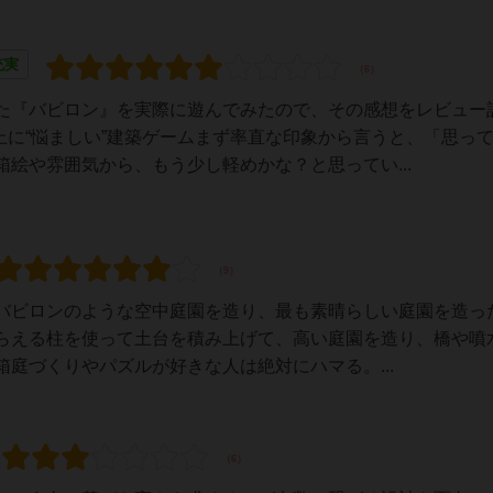
充実
た『バビロン』を実際に遊んでみたので、その感想をレビュー
“悩ましい”建築ゲームまず率直な印象から言うと、「思っ
絵や雰囲気から、もう少し軽めかな？と思ってい...
バビロンのような空中庭園を造り、最も素晴らしい庭園を造っ
らえる柱を使って土台を積み上げて、高い庭園を造り、橋や噴
庭づくりやパズルが好きな人は絶対にハマる。...