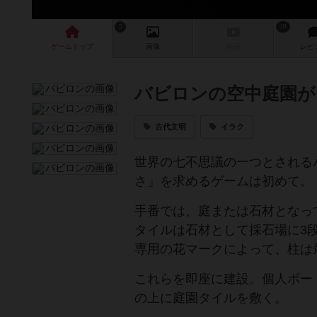
5
10
ゲーム
トップ
画像
動画
レビ
バビロンの空中庭園が
古代文明
イラク
世界の七不思議の一つとされる
さ」を求めるゲームは初めて。
手番では、庭または石材となっ
タイルは石材として採石場に3
専用の花マークによって、柱は
これらを即座に建設。個人ボー
の上に庭園タイルを敷く。