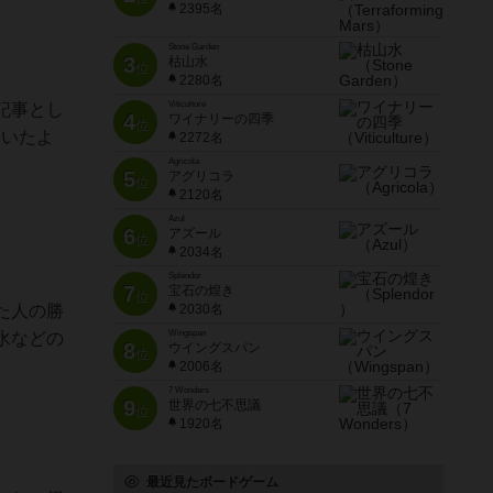
2395名
Stone Garden
3
枯山水
位
2280名
Viticulture
記事とし
4
ワイナリーの四季
位
ていたよ
2272名
Agricola
5
アグリコラ
位
2120名
Azul
6
アズール
位
2034名
Splendor
7
宝石の煌き
位
た人の勝
2030名
Wingspan
水などの
8
ウイングスパン
位
2006名
7 Wonders
9
世界の七不思議
位
1920名
最近見たボードゲーム