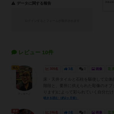
関連企業
データに関する報告
ログインするとフォームが表示されます
レビュー 10件
仙人
309名
3名
0
画像
床・天井タイルと石柱を駆使して立体
階段と、要所に供えられた彫像のオブ
ります)によって彩られていく自分だけ
アッキーノ
続きを読む（約2ヶ月前）
勇者
246名
2名
0
画像