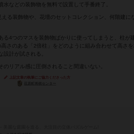
噴水などの装飾物を無料で設置して手番終了。
ら見える装飾物や、花壇のセットコレクション、何階建に
ある4つのマスを装飾物ばかりに使ってしまうと、柱が
の高さのある「2倍柱」をどのように組み合わせて高さを
な設計が試される。
そのリアル感に圧倒されること間違いない。
上記文章の執筆にご協力くださった方
荏原町将棋センター
美麗な庭園を造る、大注目の立体パズルゲーム!