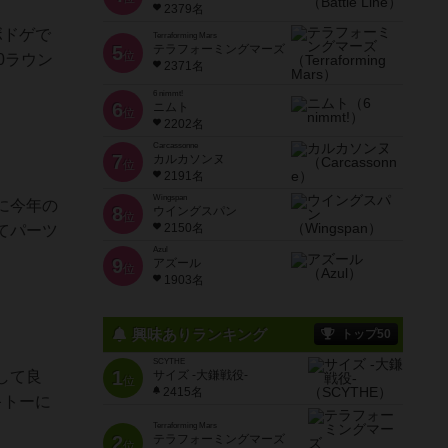
2379名
ボドゲで
Terraforming Mars
5
テラフォーミングマーズ
位
0ラウン
2371名
6 nimmt!
6
ニムト
位
2202名
Carcassonne
7
カルカソンヌ
位
2191名
Wingspan
に今年の
8
ウイングスパン
位
2150名
てパーツ
Azul
9
アズール
位
1903名
興味ありランキング
トップ50
SCYTHE
1
して良
サイズ -大鎌戦役-
位
2415名
キトーに
Terraforming Mars
2
テラフォーミングマーズ
位