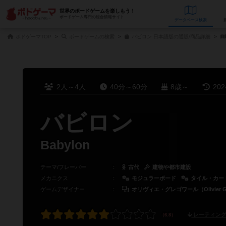
世界のボードゲームを楽しもう！
ボードゲーム専門の総合情報サイト
データベース
検
ボドゲーマTOP
ボードゲームの検索
バビロン 日本語版の通販/商品詳細
2人～4人
40分～60分
8歳～
20
バビロン
Babylon
テーマ/フレーバー
：
古代
建物や都市建設
メカニクス
：
モジュラーボード
タイル・カー
ゲームデザイナー
：
オリヴィエ・グレゴワール（Olivier Gr
レーティング