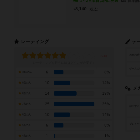
1～2営業日以内に発送
日本語
8,140
¥
（税込）
レーティング
テ
舞台の時
レーティングを行うには
ログイン
が必要です
ゲームの
6
8%
10点の人
10
14%
9点の人
メ
14
19%
8点の人
25
35%
7点の人
頻出する
10
14%
6点の人
プレイヤ
6
8%
5点の人
1
1%
4点の人