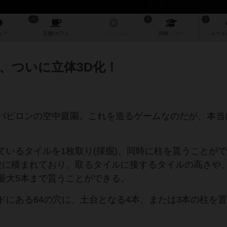
43
1
1
ュー
店舗/
カフェ
リプレイ
日記
戦略
・コツ
ルール
、ついに立体3D化！
バビロンの空中庭園。これを造るゲームなのだが、本当
ているタイルを1枚取り(採掘)、同時に柱を貰うことが
段に積まれており、取るタイルに接するタイルの高さや
最大5本まで貰うことができる。
ドにある64の穴に、土台となる4本、または3本の柱を