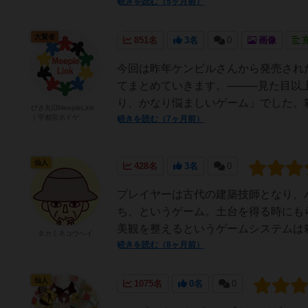
続きを読む（5ヶ月前）
大賢者
851名
3名
0
画像
今回は昨年ケンビルさんから発売され
てまとめていきます。⸻見た目以上に
り、かなり悩ましいゲーム」でした。箱
びき丸⚀MeepleLink
｜宇都宮ボドゲ
続きを読む（7ヶ月前）
仙人
428名
3名
0
プレイヤーは古代の建築技師となり、
ち、というゲーム。土台を得る時にも
美観を整えるというゲームシステムは箱
タカミネコウヘイ
続きを読む（8ヶ月前）
仙人
1075名
0名
0