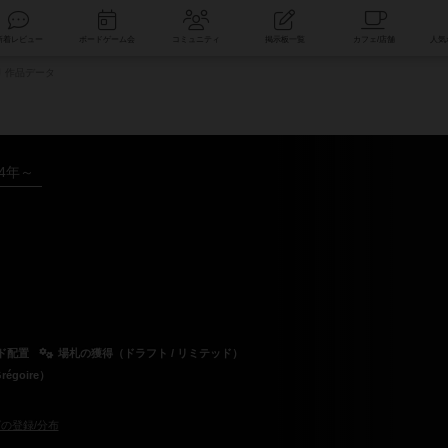
索
新着レビュー
ボードゲーム会
コミュニティ
掲示板一覧
作品データ
24年～
ド配置
場札の獲得（ドラフト / リミテッド）
égoire）
の登録/分布