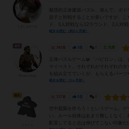
魅惑的立体建築パズル、遊んで。ボド
息子と対戦することが多いですが、こ
ド、3人対戦なら12ラウンド、2人対戦
しましまがうな
続きを読む（約2ヶ月前）
皇帝
342名
3名
0
充実
立体パズルゲーム🧩「バビロン」は、
マイベスト。それぞれがそれぞれのタ
を組み立てていくが、もらえるパーツや
Shuten Douji
続きを読む（3ヶ月前）
仙人
337名
0名
0
空中庭園を作ろう！というゲーム。ゲ
い。ルール自体はあまり難しくなく、
配置してると点は伸びてこない印象だけ
ジョジョ