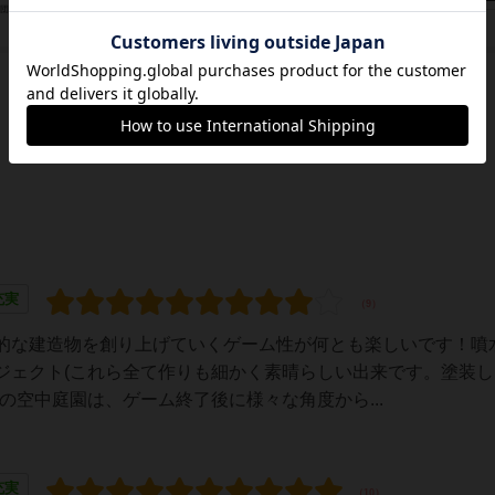
/団体
エルズニル・ゲームズ（Elznir Games）
充実
的な建造物を創り上げていくゲーム性が何とも楽しいです！噴
ジェクト(これら全て作りも細かく素晴らしい出来です。塗装し
の空中庭園は、ゲーム終了後に様々な角度から...
充実