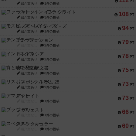
112
PT
紹介文あり
1件の投稿
ファースト・イン・フライト
108
PT
紹介文あり
3件の投稿
モズビ－ズ・レイダ－ズ
94
PT
紹介文あり
1件の投稿
テンプテーション
79
PT
紹介文なし
2件の投稿
インドネシア
78
PT
紹介文あり
2件の投稿
宵と暁の呪文書
75
PT
紹介文あり
8件の投稿
リスボン・トラム 28
73
PT
紹介文あり
9件の投稿
アマナイト
73
PT
紹介文なし
1件の投稿
ブラヴェスト
66
PT
紹介文なし
1件の投稿
スペクタキュラー
60
PT
紹介文なし
1件の投稿