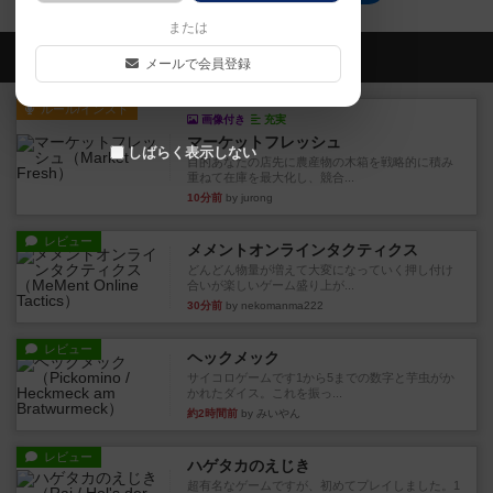
または
会員の新しい投稿
メールで会員登録
ルール/インスト
画像付き
充実
マーケットフレッシュ
しばらく表示しない
目的あなたの店先に農産物の木箱を戦略的に積み
重ねて在庫を最大化し、競合...
10分前
by jurong
レビュー
メメントオンラインタクティクス
どんどん物量が増えて大変になっていく押し付け
合いが楽しいゲーム盛り上が...
30分前
by nekomanma222
レビュー
ヘックメック
サイコロゲームです1から5までの数字と芋虫がか
かれたダイス。これを振っ...
約2時間前
by みいやん
レビュー
ハゲタカのえじき
超有名なゲームですが、初めてプレイしました。1