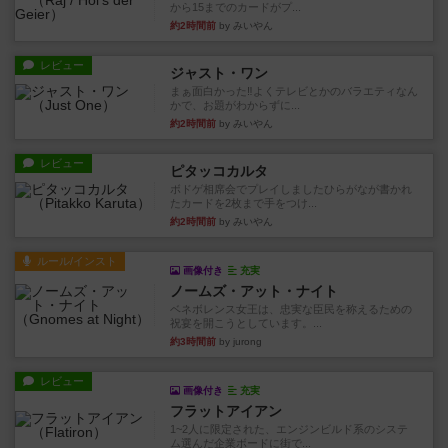
から15までのカードがプ...
約2時間前
by みいやん
レビュー
ジャスト・ワン
まぁ面白かった‼️よくテレビとかのバラエティなん
かで、お題がわからずに...
約2時間前
by みいやん
レビュー
ピタッコカルタ
ボドゲ相席会でプレイしましたひらがなが書かれ
たカードを2枚まで手をつけ...
約2時間前
by みいやん
ルール/インスト
画像付き
充実
ノームズ・アット・ナイト
ベネボレンス女王は、忠実な臣民を称えるための
祝宴を開こうとしています。...
約3時間前
by jurong
レビュー
画像付き
充実
フラットアイアン
1~2人に限定された、エンジンビルド系のシステ
ム選んだ企業ボードに街で...