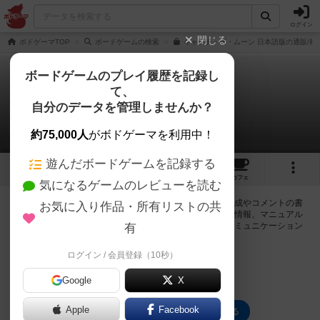
ログイン
閉じる
ボドゲーマTOP
ボードゲームの検索
キャッチ・ザ・ムーン 日本語版の通販/商
ボードゲームのプレイ履歴を記録し
て、
キャッチ・ザ・ムーン
自分のデータを管理しませんか？
0件の掲示板
約75,000人
がボドゲーマを利用中！
遊んだボードゲームを記録する
15
1
20
189
トップ
画像
動画
レビュー
カフェ
気になるゲームのレビューを読む
ログインするとキャッチ・ザ・ムーンに関する掲示板の作成やコメントの書
お気に入り作品・所有リストの共
き込みが出来るようになります。ルールの疑問やエラッタ情報、マニュアル
では判断し辛い曖昧な表記等について会員同士で自由にコミュニケーション
有
をとることが出来ます。
ログイン / 会員登録（10秒）
ログイン/無料会員登録
Google
X
Apple
Facebook
キャッチ・ザ・ムーンのトップに戻る