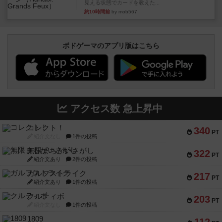
見える状態でカードを教えた...
約10時間前
by mob567
ボドゲーマのアプリ版はこちら
アクセス数 急上昇中
コレクト！
340
PT
紹介文なし
1件の投稿
無限まちがいさがし
322
PT
紹介文あり
2件の投稿
ガルフストライク
217
PT
紹介文あり
1件の投稿
クルティボ
203
PT
紹介文なし
1件の投稿
1809