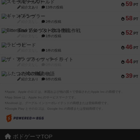
スモールワールド
59
PT
紹介文あり
13件の投稿
ギャンブラー
58
PT
紹介文なし
2件の投稿
Bitter End ブタペスト救出作戦
52
PT
紹介文なし
1件の投稿
ラピード
46
PT
紹介文なし
1件の投稿
ザ・フラッフィー・ライト
44
PT
紹介文なし
0件の投稿
ふたつの城の物語
39
PT
紹介文あり
6件の投稿
※Apple、Apple のロゴ は、米国および他の国々で登録されたApple Inc.の商標です。
※App Store は、Apple Inc.のサービスマークです。
※Android は、グーグル インコーポレイテッドの商標または登録商標です。
※Google Play とそのロゴは、Google Inc.の商標または登録商標です。
ボドゲーマTOP