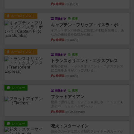
約4時間前
by あくり
ルール/インスト
画像付き
充実
キャプテン・フリップ：イスラ・ボンバ
イスラ・ボンバを探しに出航!潜水艦を装備し、あ
なたの乗組員を監獄から解...
約7時間前
by jurong
ルール/インスト
画像付き
充実
トランスオリエント・エクスプレス
乗客の皆様、トランスオリエント・エクスプレス
にご乗車ありがとうございま...
約7時間前
by jurong
レビュー
画像付き
充実
フラットアイアン
世界に浸れる度 ☆☆☆☆★楽しさ ☆☆☆☆★
タイパ ☆☆☆☆☆マンハッ...
約8時間前
by DKnewyork
レビュー
花火：スターマイン
自分のカードは見えず他のプレイヤーのカードが