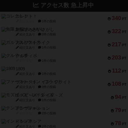
アクセス数 急上昇中
コレクト！
340
PT
紹介文なし
1件の投稿
無限まちがいさがし
322
PT
紹介文あり
2件の投稿
ガルフストライク
217
PT
紹介文あり
1件の投稿
クルティボ
203
PT
紹介文なし
1件の投稿
1809
112
PT
紹介文あり
1件の投稿
ファースト・イン・フライト
108
PT
紹介文あり
3件の投稿
モズビ－ズ・レイダ－ズ
94
PT
紹介文あり
1件の投稿
テンプテーション
79
PT
紹介文なし
2件の投稿
インドネシア
78
PT
紹介文あり
2件の投稿