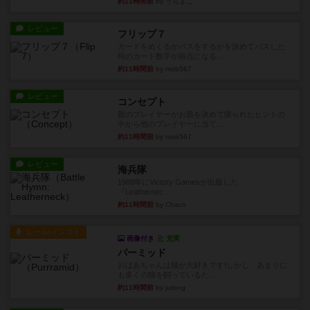
約11時間前
by うらまこ
レビュー
フリップ７
カードをめくるかパスをするかを決めてパスした
時のカード数字が得点になる...
約11時間前
by mob567
レビュー
コンセプト
親のプレイヤーがお題を決めて限られたヒントの
中から他のプレイヤーに当て...
約11時間前
by mob567
レビュー
海兵隊
1988年にVictory Gamesが出版した
『Leathernec...
約11時間前
by Chaco
ルール/インスト
画像付き
充実
パーミッド
おばあちゃんは猫が大好きです!しかし、あまりに
も多くの猫を飼っているた...
約11時間前
by jurong