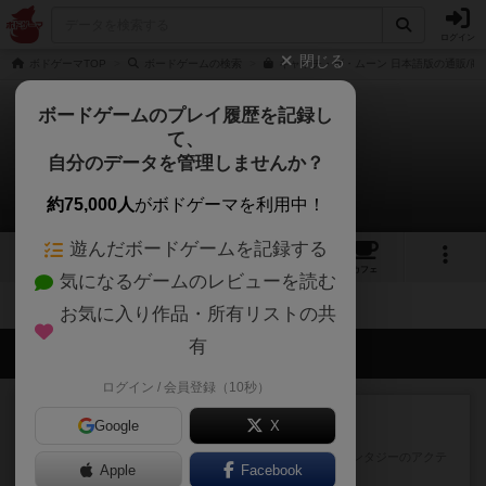
ログイン
閉じる
ボドゲーマTOP
ボードゲームの検索
キャッチ・ザ・ムーン 日本語版の通販/商
ボードゲームのプレイ履歴を記録し
て、
キャッチ・ザ・ムーン
自分のデータを管理しませんか？
拡張/関連作品 0件
約75,000人
がボドゲーマを利用中！
遊んだボードゲームを記録する
15
1
20
189
トップ
画像
動画
レビュー
カフェ
気になるゲームのレビューを読む
お気に入り作品・所有リストの共
有
会員の新しい投稿
ログイン / 会員登録（10秒）
レビュー
充実
Google
X
エコーズ・オブ・タイム
カードゲームにファイナルファンタジーのアクテ
Apple
Facebook
ィブタイムバトル（もしくは...