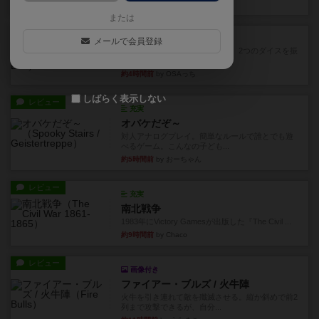
約3時間前
by ジェイとと
または
レビュー
シャット・ザ・ボックス
メールで会員登録
とてもシンプルなダイスゲーム。2つのダイスを振
って、出目の合計を自分の...
約4時間前
by OSAっち
しばらく表示しない
レビュー
充実
オバケだぞ～
対人アナログプレイ。簡単なルールで誰とでも遊
べるゲーム。こんなの子ども...
約5時間前
by おーちゃん
レビュー
充実
南北戦争
1983年にVictory Gamesが出版した『The Civil ...
約9時間前
by Chaco
レビュー
画像付き
ファイアー・ブルズ / 火牛陣
火牛を引き連れて敵を殲滅させる。縦か斜めで前2
列まで攻撃できるが、自分...