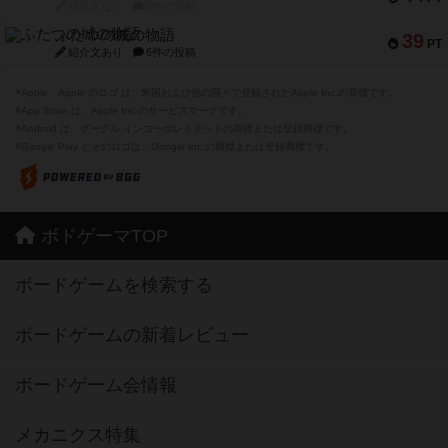
紹介文なし
0件の投稿
ふたつの城の物語
39
PT
紹介文あり
6件の投稿
※Apple、Apple のロゴ は、米国および他の国々で登録されたApple Inc.の商標です。
※App Store は、Apple Inc.のサービスマークです。
※Android は、グーグル インコーポレイテッドの商標または登録商標です。
※Google Play とそのロゴは、Google Inc.の商標または登録商標です。
ボドゲーマTOP
ボードゲームを検索する
ボードゲームの新着レビュー
ボードゲーム会情報
メカニクス特集