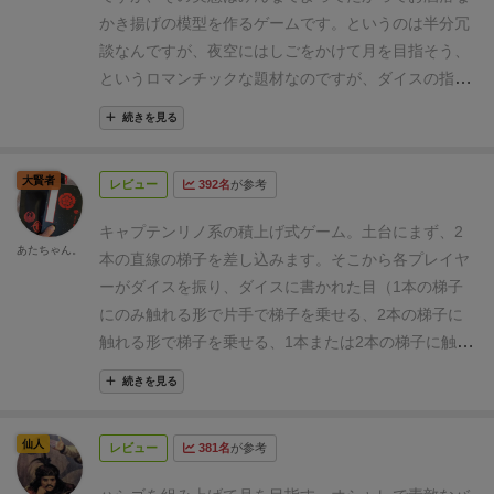
かき揚げの模型を作るゲームです。
というのは半分冗
談なんですが、夜空にはしごをかけて月を目指そう、
というロマンチックな題材なのですが、ダイスの指示
と不安定な地盤のおかげでこれがなかなかうまく行き
続きを見る
ません。なんとかハシゴの崩壊を防ごうとする内に気
づけば幻想的なはしごの道はみるみるうちに面白いか
大賢者
レビュー
392名
が参考
たちに…というままならなさと悩ましさが面白いゲー
ムです。
はしごを崩すとペナルティチップをもらっ
キャプテンリノ系の積上げ式ゲーム。土台にまず、2
て、このポイントチップが尽きたらゲーム終了…なん
あたちゃん。
本の直線の梯子を差し込みます。そこから各プレイヤ
ですが、案外崩れなかったりバラけたりして勝者、敗
ーがダイスを振り、ダイスに書かれた目（1本の梯子
者が決まらなかったりします。明確な勝敗を決めるの
にのみ触れる形で片手で梯子を乗せる、2本の梯子に
ではなく（もちろんゲームなので勝敗は大事です）、
触れる形で梯子を乗せる、1本または2本の梯子に触れ
はしごをかけていく行程と雰囲気、鮮やかに決めた時
る形で梯子の位置が最も高い場所に来ていなくてはな
の場の盛り上がりを楽しむゲームなのかな、と思いま
続きを見る
らない）で、梯子を乗せていく。崩した梯子の山が土
す。
シンプルで直感的に分かりやすいルールとコンポ
台に触れたり、落ちたら負けというシンプルなゲー
ーネントの豪華さで、ボードゲーム初めての人でもさ
仙人
レビュー
381名
が参考
ム。ただし、意外と多く積み重ねるのが難しく、大勢
らっと参加できるのが良いですね。
あと、説明書には
でやると盛り上がって楽しい。
しごの置き方が技名付きで載っているので、参考にな