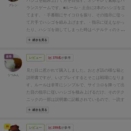
ハシゴを組み上げて月を目指す。オシャレで素敵なバ
グレン
るかもしれません。恥ずべき一手も存在するそうで
ランスゲームです。
■ルール
・土台に2本のハシゴを立
す。
てます。
・手番順にサイコロを振り、その指示に従っ
て片手でハシゴを組み上げます。
・指示に従えなかっ
たり、ハシゴを崩してしまった時はペナルティのトー
クンを受け取ります。
・全てのハシゴ(30本)を使い切
続きを見る
った時点で最もペナルティの少ないプレイヤーの勝
ち。
■良いところ
・難しいルールがないので誰でも手
皇帝
レビュー
370名
が参考
軽にゲームを楽しめる。
・雰囲気がオシャレなので女
の子にも受け入れられる。
・出来上がったオブジェを
見た目に惹かれて購入しました。
おとぎ話の様な箱と
見ながらのワイワイ感想戦するのが楽しい。
■気にな
うつみん
説明書ですが、いざプレイするとそこは戦場になりま
るところ
・ゲーム終了までの過程を楽しめる人に向い
す。
ルールは非常にシンプルで、サイコロを降って出
ている。勝ち負けにこだわる人がいると崩れやすい置
た目の指示に従いハシゴを積み上げるだけ。
そのテク
き方を連発して、オブジェが組み上がらず盛り上がら
ニックの一部は説明書に記載されているので、一読す
ない。
■補足
土台のハシゴはルール通りにやると2本な
ると楽しめると思います。
特に恥ずべき行為を覚えて
のですが、我が家の場合には小さい子がいるので3本
続きを見る
おくと、それで相手を口撃できます。
普通に積み上げ
でやってます。
■総評
ハシゴを組み上げる時は片手し
るだけでも後半は難しくなってくるのですが、サイコ
か使えないというルールが、もどかしくもあり楽しく
神
レビュー
299名
が参考
ロの指示に従えなかった場合は敗北点がつくため、下