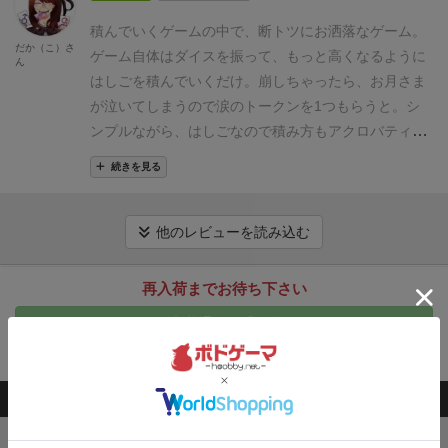
もあり、みんなでワイワイ楽しめる良作です。
記のように色んな妨害の方法をするのも楽しいです。
積んでいくゲームの中で、断トツにお洒落なゲーム。
不安定な積み方をして次の人を困らせる
だか（こ）さ
ゲーム自体はダイスを振って、もっと高くなるように
笑わせて手をプルプルさせる
ん
はしごを積んでいくだけ。
崩しちゃったら、お月さま
耳に息を吹きかけてビクッとさせる
が泣いてしまうので涙のトークンを1つもらうと。
シ
特に下のように不安定な積み方をすると次の人が困る
ンプルながら、はしごなので積み方もアクロバティッ
だけでなく、達成感や周りからの賞賛でとても気分が
クに積んだり、芸術的な積み方になったりと、見てい
高揚します。
次の人が困るやつ
回を追う毎にみんなの
続きを見る
る方も面白い。はしごの手触りもいい♪
ただ、はしご自
技術が上がり、それが楽しくて長時間遊べました。
1
体にあまり強度が無いので、低学年の子と一緒にやる
ゲーム自体はそんなに長くない上にゲームの説明に時
とちょっと怖い…。
大人がまったり楽しむ積みゲーか
他のレビューを読み込む
間がかからないので、暇つぶしにももってこいです。
なと思います。きれいにできたらディスプレイしてお
少しだけ高いですがボドゲ慣れしていない人でも簡単
いてもいいかなと。
にプレイできるので、家に人を呼ぶことが多い人なん
再入荷までお待ち下さい
かは特に、これを備えておくと便利だと思います。
入荷通知を受け取る
会員登録
後、通知送信先を設定すると入荷通知を受け取れます
このボードゲームを持ってる人が購入した商品