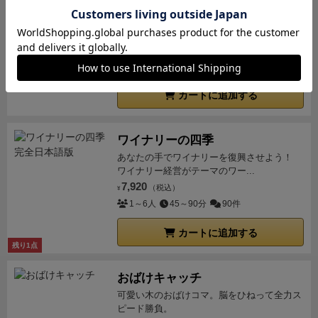
キングドミノ
欲しいタイルを手に入れて、森や海、草原の
広がる自分の王国を広げよう！
3,300
（税込）
¥
2～4人
15～20分
49件
カートに追加する
ワイナリーの四季
あなたの手でワイナリーを復興させよう！
ワイナリー経営がテーマのワー...
7,920
（税込）
¥
1～6人
45～90分
90件
カートに追加する
残り1点
おばけキャッチ
可愛い木のおばけコマ。脳をひねって全力ス
ピード勝負。