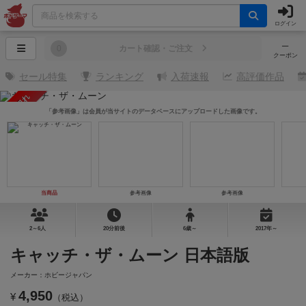
ログイン
─
0
カート確認・ご注文
クーポン
セール特集
ランキング
入荷速報
高評価作品
売り切れ
「参考画像」は会員が当サイトのデータベースにアップロードした画像です。
当商品
参考画像
参考画像
2～6人
20分前後
6歳～
2017年～
キャッチ・ザ・ムーン 日本語版
メーカー：ホビージャパン
4,950
¥
（税込）