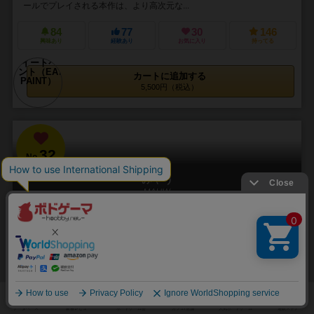
ールでプレイされる本作は、より高次元な...
84
77
30
146
興味あり
経験あり
お気に入り
持ってる
カートに追加する
5,500円（税込）
32
No.
みゃう
MAUW
2～6人
30～60分
7歳～
4件
コで攻めるか、ネコで守るか、はたまた新しいネコの列を作るの
か……猫たちの9個の命をテーマにしたカードゲーム
マオリとはニュージーランドの先住民族で、アーティスティックな文