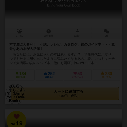
みんなで本をもちよって
Bring Your Own Book
2～8人
20分前後
12歳～
9件
本で遊ぶ大喜利！ 小説、レシピ、カタログ、旅のガイド本・・・意
外なあの本が大活躍！
あなたには、お気に入りの本はありますか？ 学生時代にハマり、
今でもたまに思い出したように読みたくなるあの小説。いつもキッチ
ンで大活躍のあのレシピ本。他にも漫画、旅のガイド本...
134
252
53
280
興味あり
経験あり
お気に入り
持ってる
カートに追加する
1,980円（税込）
19
No.