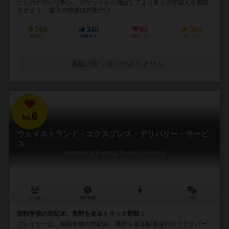
たちのナワバリ争い。 ロケットから飛ばしてより多くの宇宙人を着陸
させよう。 最大の特徴は片面だけ...
192
340
64
304
興味あり
経験あり
お気に入り
持ってる
通販の取り扱いがありません
6
No.
ウェイストランド・エクスプレス・デリバリー・サービ
ス
Wasteland Express Delivery Service
2～5人
90分前後
2件
核戦争後の世紀末、荒野を走るトラック野郎！
プレイヤーは、核戦争後の世紀末、荒野を走る配達会社のドライバー