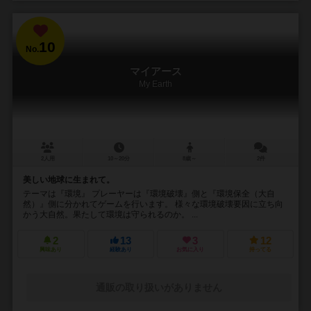
10
No.
マイアース
My Earth
2人用
10～20分
8歳～
2件
美しい地球に生まれて。
テーマは『環境』 プレーヤーは『環境破壊』側と『環境保全（大自
然）』側に分かれてゲームを行います。 様々な環境破壊要因に立ち向
かう大自然。果たして環境は守られるのか。 ...
2
13
3
12
興味あり
経験あり
お気に入り
持ってる
通販の取り扱いがありません