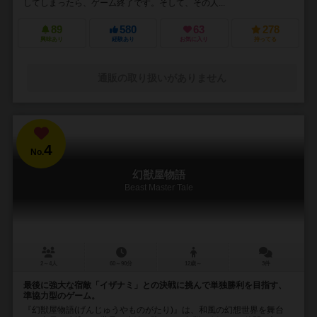
してしまったら、ゲーム終了です。そして、その人...
89
580
63
278
興味あり
経験あり
お気に入り
持ってる
通販の取り扱いがありません
4
No.
幻獣屋物語
Beast Master Tale
2～4人
60～90分
12歳～
3件
最後に強大な宿敵「イザナミ」との決戦に挑んで単独勝利を目指す、
準協力型のゲーム。
『幻獣屋物語(げんじゅうやものがたり)』は、和風の幻想世界を舞台