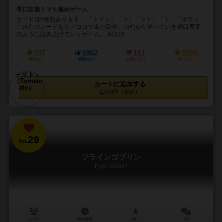
早口言葉トマト集めゲーム
カードは5種類あります。 「トマト」「マ」「マト」「ト」「ポテト」
これらのカードをサイコロで出た目分、山札から並べていき早口言葉
のように読み上げていくゲーム。 例えば...
337
1952
151
1209
興味あり
経験あり
お気に入り
持ってる
カートに追加する
2,970円（税込）
29
No.
フラインゴブリン
Flyin' Goblin
2～4人
30分前後
8歳～
5件