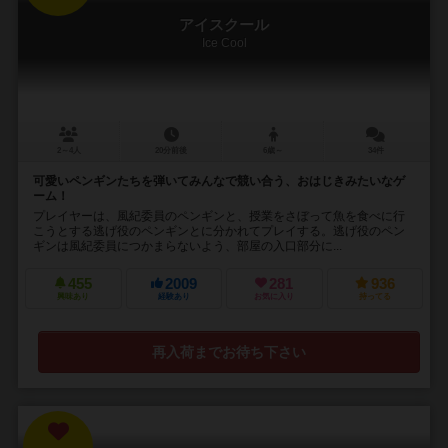
アイスクール
Ice Cool
2～4人
20分前後
6歳～
34件
可愛いペンギンたちを弾いてみんなで競い合う、おはじきみたいなゲ
ーム！
プレイヤーは、風紀委員のペンギンと、授業をさぼって魚を食べに行
こうとする逃げ役のペンギンとに分かれてプレイする。逃げ役のペン
ギンは風紀委員につかまらないよう、部屋の入口部分に...
455
2009
281
936
興味あり
経験あり
お気に入り
持ってる
再入荷までお待ち下さい