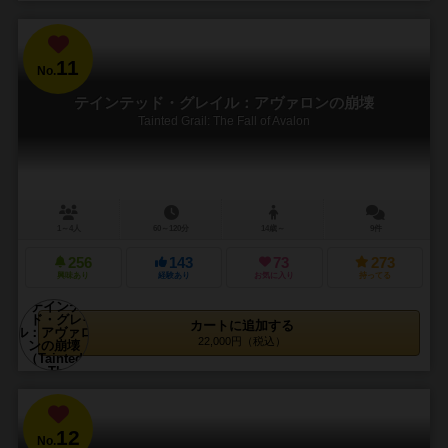
11
No.
テインテッド・グレイル：アヴァロンの崩壊
Tainted Grail: The Fall of Avalon
1～4人
60～120分
14歳～
9件
256
143
73
273
興味あり
経験あり
お気に入り
持ってる
カートに追加する
22,000円（税込）
12
No.