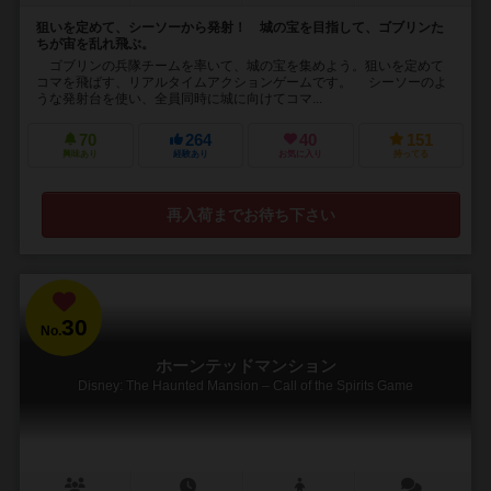
狙いを定めて、シーソーから発射！ 城の宝を目指して、ゴブリンた
ちが宙を乱れ飛ぶ。
ゴブリンの兵隊チームを率いて、城の宝を集めよう。狙いを定めて
コマを飛ばす、リアルタイムアクションゲームです。 シーソーのよ
うな発射台を使い、全員同時に城に向けてコマ...
70
264
40
151
興味あり
経験あり
お気に入り
持ってる
再入荷までお待ち下さい
30
No.
ホーンテッドマンション
Disney: The Haunted Mansion – Call of the Spirits Game