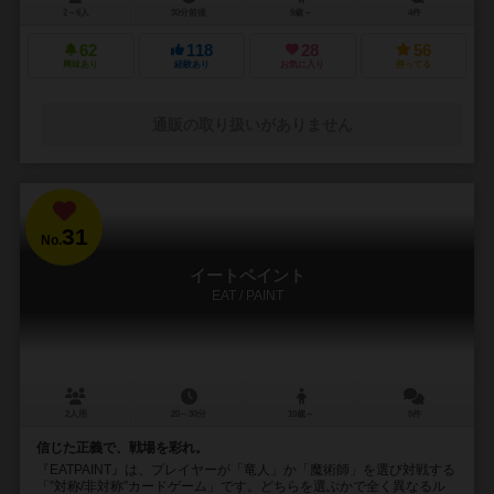
2～6人
30分前後
9歳～
4件
62
118
28
56
興味あり
経験あり
お気に入り
持ってる
通販の取り扱いがありません
31
No.
イートペイント
EAT / PAINT
2人用
20～30分
10歳～
5件
信じた正義で、戦場を彩れ。
『EATPAINT』は、プレイヤーが「竜人」か「魔術師」を選び対戦する
「”対称/非対称”カードゲーム」です。どちらを選ぶかで全く異なるル