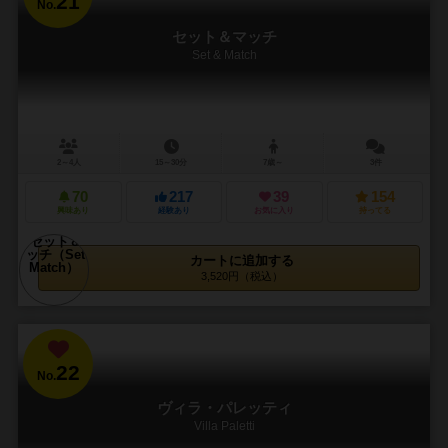
21
No.
セット＆マッチ
Set & Match
2～4人
15～30分
7歳～
3件
70
217
39
154
興味あり
経験あり
お気に入り
持ってる
カートに追加する
3,520円（税込）
22
No.
ヴィラ・パレッティ
Villa Paletti