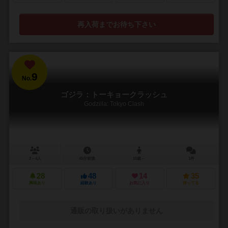
再入荷までお待ち下さい
9
No.
ゴジラ：トーキョークラッシュ
Godzilla: Tokyo Clash
2～4人
45分前後
10歳～
1件
28
48
14
35
興味あり
経験あり
お気に入り
持ってる
通販の取り扱いがありません