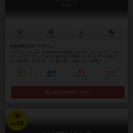
Flowers
2人用
15分前後
6歳～
5件
お花を育てるカードゲーム。
『フラワーズ』は、自分の色の花を咲かせるカードゲームです。先に
タテ・ヨコ・ナナメに自分の色の花が3枚揃ったプレイヤーの勝ちで
す。花が咲くまでには、土→種→芽→つぼみという成長...
25
39
4
60
興味あり
経験あり
お気に入り
持ってる
再入荷までお待ち下さい
18
No.