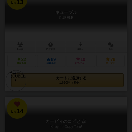
13
No.
キューブル
CUBELE
1～6人
15分前後
8歳～
2件
22
89
10
78
興味あり
経験あり
お気に入り
持ってる
カートに追加する
1,650円（税込）
14
No.
カービィのコピとる!
Kirby no Copy Toru!