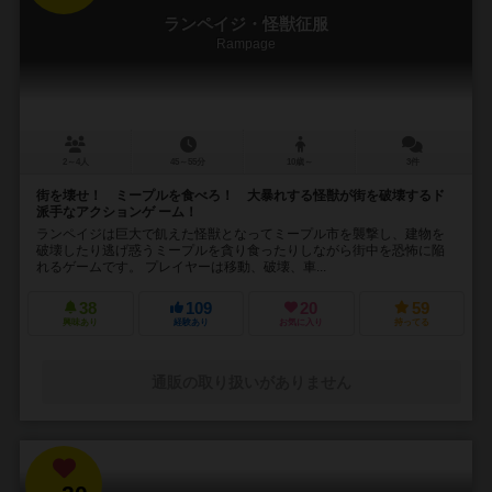
ランペイジ・怪獣征服
Rampage
2～4人
45～55分
10歳～
3件
街を壊せ！ ミープルを食べろ！ 大暴れする怪獣が街を破壊するド
派手なアクションゲ ーム！
ランペイジは巨大で飢えた怪獣となってミープル市を襲撃し、建物を
破壊したり逃げ惑うミープルを貪り食ったりしながら街中を恐怖に陥
れるゲームです。 プレイヤーは移動、破壊、車...
38
109
20
59
興味あり
経験あり
お気に入り
持ってる
通販の取り扱いがありません