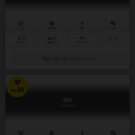
3～4人
30分前後
12歳～
1件
11
17
2
30
興味あり
経験あり
お気に入り
持ってる
通販の取り扱いがありません
26
No.
猫島
Nekojima