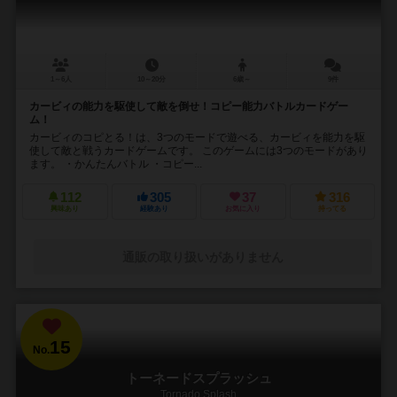
1～6人
10～20分
6歳～
9件
カービィの能力を駆使して敵を倒せ！コピー能力バトルカードゲー
ム！
カービィのコピとる！は、3つのモードで遊べる、カービィを能力を駆
使して敵と戦うカードゲームです。 このゲームには3つのモードがあり
ます。 ・かんたんバトル ・コピー...
112
305
37
316
興味あり
経験あり
お気に入り
持ってる
通販の取り扱いがありません
15
No.
トーネードスプラッシュ
Tornado Splash