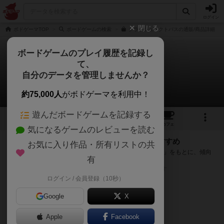
ログイン
閉じる
ボドゲーマTOP
ボードゲームの検索
クラッシュオクトパスの通販/商品詳細
ボードゲームのプレイ履歴を記録し
て、
クラッシュオクトパス
自分のデータを管理しませんか？
次のおすすめボードゲーム
約75,000人
がボドゲーマを利用中！
遊んだボードゲームを記録する
9
2
7
49
トップ
画像
動画
レビュー
カフェ
気になるゲームのレビューを読む
『クラッシュオクトパス』が好きな方へのおすすめ
お気に入り作品・所有リストの共
このゲームのトップページで投票された「プレイ感の評価」をもとに、傾向
有
が近いボードゲームをランキング形式で紹介します。
※リストには一定の投票数がある作品のみを表示しています
ログイン / 会員登録（10秒）
Google
X
Apple
Facebook