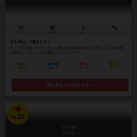
2～6人
20分前後
6歳～
5件
舌を伸ばして捕まえろ！
サイコロを降ってランダムに選ばれる紙製の虫のコマを、ゴム製の舌
を伸ばしてひっつけて捕まえるゲームです。
41
402
33
165
興味あり
経験あり
お気に入り
持ってる
再入荷までお待ち下さい
25
No.
ケテル
KETER