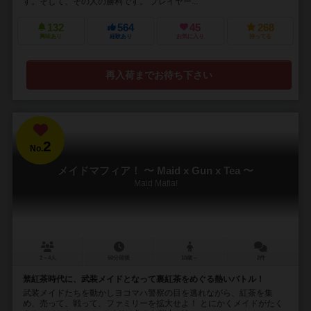
す。そして、その人の勝利です。 プレイヤー...
132
564
45
268
興味あり
経験あり
お気に入り
持ってる
再入荷までお待ち下さい
2
No.
メイドマフィア！ 〜 Maid x Gun x Tea 〜
Maid Mafia!
2～4人
60分前後
10歳～
2件
禁紅茶時代に、武装メイドとなって裏紅茶をめぐる熱いバトル！
武装メイドたちを動かしヨコマハ警察の目を逃れながら、紅茶を集
め、売って、戦って、ファミリーを拡大せよ！ とにかくメイドがたく