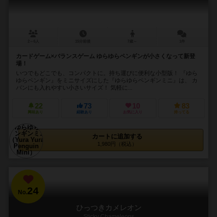
2～6人
15分前後
7歳～
1件
カードゲーム×バランスゲーム ゆらゆらペンギンが小さくなって新登
場！
いつでもどこでも、コンパクトに。持ち運びに便利な小型版！ 『ゆら
ゆらペンギン』をミニサイズにした『ゆらゆらペンギンミニ』は、 カ
バンにも入れやすい小さいサイズ！ 気軽に...
22
73
10
83
興味あり
経験あり
お気に入り
持ってる
カートに追加する
1,980円（税込）
24
No.
ひっつきカメレオン
Sticky Chameleons