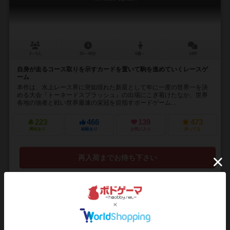
2～5人
20～40分
6歳～
14件
自身が走るコース取りを示すカードを置いて駒を進めていくレースゲ
ーム
本作は、水上レース界に突如現れた新星として年に一度の世界一を決
める大会『トーネードスプラッシュ』の出場にこぎ着けたなか、世界
各地の強者と戦い世界最速の栄冠を目指すボードゲーム...
223
466
139
473
興味あり
経験あり
お気に入り
持ってる
再入荷までお待ち下さい
16
No.
スピード・スピログラム