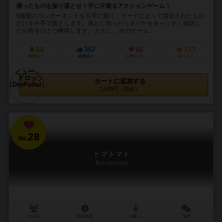
握ったものを振り落とせ！手に汗握るアクションゲーム！
5種類のコンポーネントを片手に握り、カードによって指定されたもの
だけを片手で落とします。落とし切ったらオバケをキャッチ！成功し
たら鈴をひとつ獲得します。 ただし、次のゲーム...
64
357
66
313
興味あり
経験あり
お気に入り
持ってる
カートに追加する
2,970円（税込）
28
No.
トマトマト
Tomatomato
3～6人
20分前後
6歳～
35件