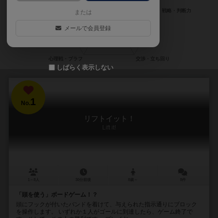
または
メールで会員登録
しばらく表示しない
1
No.
リフトイット！
Lift it!
1～8人
30分前後
8歳～
8件
「頭を使う」ボードゲーム！？
頭にフックが付いたバンドを着けて、与えられた指示通りにブロック
を操作します。 いずれか１人がゴールに到達したら、ゲーム終了で