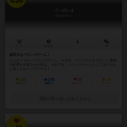
20
No.
バンボレオ
Bamboleo
2～7人
10～20分
8件
超巨大なバランスゲーム！
とにかくでかいバランスゲーム。 その分、インパクトもでかい！ 最初
の配置が大変なのが弱点。 それでも、バランスゲームとしてはスリル
と美しさはトップクラス！
124
245
36
76
興味あり
経験あり
お気に入り
持ってる
通販の取り扱いがありません