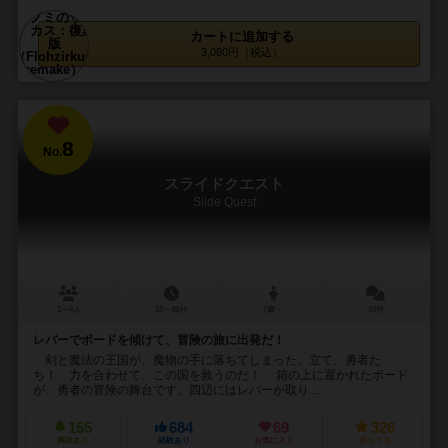
カートに追加する
3,080円（税込）
8
No.
スライドクエスト
Slide Quest
1～4人
15～45分
7歳～
10件
レバーでボードを傾けて、冒険の旅に出発だ！
剣と魔法の王国が、魔物の手に落ちてしまった。立て、勇者た
ち！ 力を合わせて、この国を救うのだ！ 箱の上に置かれたボード
が、勇者の冒険の舞台です。四辺にはレバーが取り...
155
684
69
326
興味あり
経験あり
お気に入り
持ってる