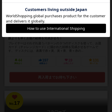
Magic Mandala
2～4人
10～15分
6歳～
3件
誰よりも早くお題の絵柄を完成させろ！
プレイヤーはそれぞれ違うパターンの３つのディスクを使って、お題
カード（チャレンジカード）に描かれた絵柄を完成させるゲームで
す。 ディスクには、表裏で赤＋黃、黃＋青、青＋赤の...
44
197
19
131
興味あり
経験あり
お気に入り
持ってる
再入荷までお待ち下さい
17
No.
フラワーズ