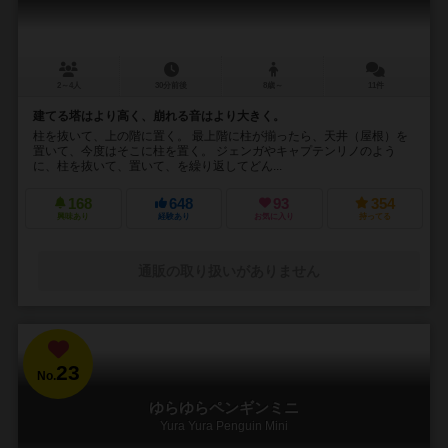
2～4人
30分前後
8歳～
11件
建てる塔はより高く、崩れる音はより大きく。
柱を抜いて、上の階に置く。 最上階に柱が揃ったら、天井（屋根）を
置いて、今度はそこに柱を置く。 ジェンガやキャプテンリノのよう
に、柱を抜いて、置いて、を繰り返してどん...
168
648
93
354
興味あり
経験あり
お気に入り
持ってる
通販の取り扱いがありません
23
No.
ゆらゆらペンギンミニ
Yura Yura Penguin Mini