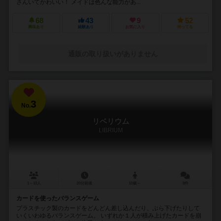
さんいてかわいい！ メイドは色んな能力があ...
68
43
9
52
興味あり
経験あり
お気に入り
持ってる
通販の取り扱いがありません
3
No.
リベリウム
LIBRIUM
1～10人
20分前後
10歳～
8件
カードを使ったバランスゲーム
プラスチック製のカードをどんどん差し込んだり、ぶら下げたりして
いくいわゆるバランスゲーム。 いずれか１人が積み上げたカードを崩