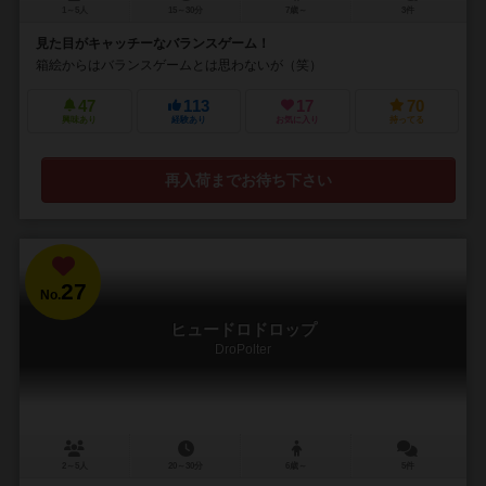
1～5人
15～30分
7歳～
3件
見た目がキャッチーなバランスゲーム！
箱絵からはバランスゲームとは思わないが（笑）
47
113
17
70
興味あり
経験あり
お気に入り
持ってる
再入荷までお待ち下さい
27
No.
ヒュードロドロップ
DroPolter
2～5人
20～30分
6歳～
5件