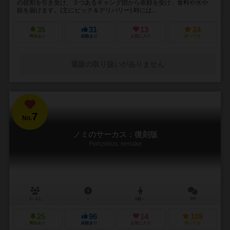
の役割を引き受け、３つあるギャング団から依頼を受け、食料や水や
銃を届けます。(主にピック＆デリバリー) 時には...
35
31
13
24
興味あり
経験あり
お気に入り
持ってる
通販の取り扱いがありません
7
No.
ノミのサーカス：復刻版
Flohzirkus: remake
2～4人
－
6歳～
3件
25
96
14
109
興味あり
経験あり
お気に入り
持ってる