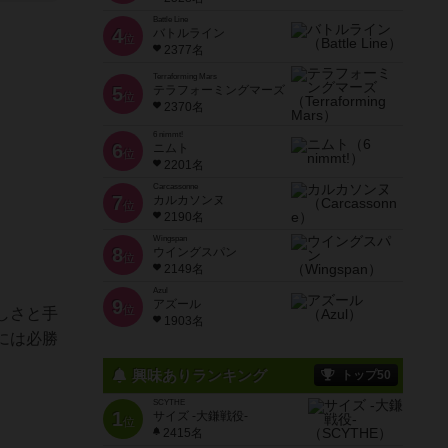
Battle Line
4
バトルライン
位
2377名
Terraforming Mars
5
テラフォーミングマーズ
位
2370名
6 nimmt!
6
ニムト
位
2201名
Carcassonne
7
カルカソンヌ
位
2190名
Wingspan
8
ウイングスパン
位
2149名
Azul
9
アズール
位
しさと手
1903名
には必勝
興味ありランキング
トップ50
SCYTHE
1
サイズ -大鎌戦役-
位
2415名