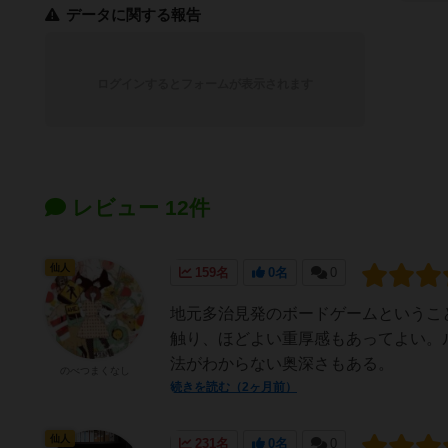
データに関する報告
ログインするとフォームが表示されます
レビュー 12件
仙人
159名
0名
0
地元多治見発のボードゲームというこ
触り、ほどよい重厚感もあってよい。
法がわからない奥深さもある。
のべつまくなし
続きを読む（2ヶ月前）
仙人
231名
0名
0