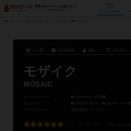
世界のボードゲームを楽しもう！
ボードゲーム専門の総合情報サイト
データベース
検
ボドゲーマTOP
ボードゲームの検索
モザイク
2人用
30分前後
6歳～
2019年～
モザイク
MOSAIC
テーマ/フレーバー
：
ノンテーマ
日本
メカニクス
：
アブストラクト
タイル・カード
ゲームデザイナー
：
登録を募集しています
レーティング