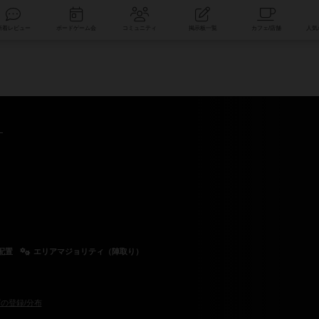
索
新着レビュー
ボードゲーム会
コミュニティ
掲示板一覧
配置
エリアマジョリティ（陣取り）
の登録/分布