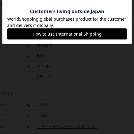
品データ
モザイク
MOSAIC
題表記
2人用
30分前後
間
6歳から
2019年～
6,600円
レジット
未登録
ザイン
未登録
ーク
モザイクゲームズ（Mosaic Games）
/団体