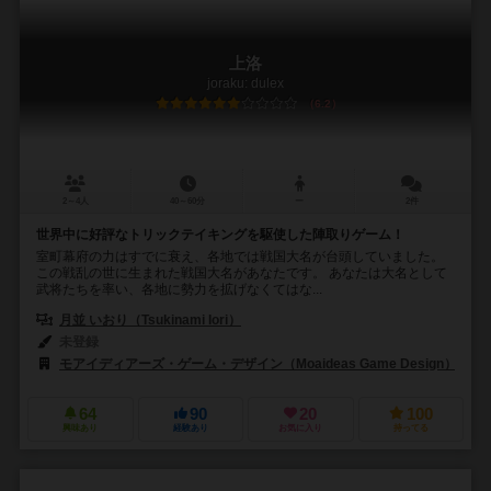
上洛
joraku: dulex
6.2
2～4人
40～60分
ー
2件
世界中に好評なトリックテイキングを駆使した陣取りゲーム！
室町幕府の力はすでに衰え、各地では戦国大名が台頭していました。
この戦乱の世に生まれた戦国大名があなたです。 あなたは大名として
武将たちを率い、各地に勢力を拡げなくてはな...
月並 いおり（Tsukinami Iori）
未登録
モアイディアーズ・ゲーム・デザイン（Moaideas Game Design）
64
90
20
100
興味あり
経験あり
お気に入り
持ってる