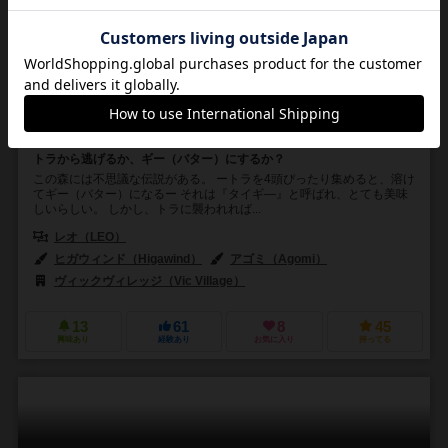
タイギー
TIGHEE
6.1
3～4人
30～40分
10歳～
2件
トラから逃げるか、ギー（バター）にするか？
この森には不思議な伝説がある。 ートラを4頭ぴったり集めると、溶け
てギー（バター）になるー それは『タイギ―』と呼ばれ、とても美味
しいらしい。 しかし、トラに襲われれば...
レオ（LEO）
ヒガウィンド（Higawind）
アゴミ（Agomi）
ヴィックヴィレッジ（Vic Village）
13
61
8
45
興味あり
経験あり
お気に入り
持ってる