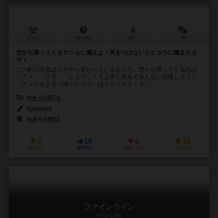
2～5人
45～60分
8歳～
3件
空から降ってくるヤツらに備えよ！気をつけないとヒョウに噛まれる
ぞ！
この町の天気はどうやら変わっているようだ。空から降ってくるのは
「アメ」「クモ」「ヒョウ」！？上手に集めてみんなに自慢しよう！
『アメのちクモり時々ヒョウ』はトリックテイキン...
HoF GAMES
hogepiyo
HoF GAMES
5
19
6
18
興味あり
経験あり
お気に入り
持ってる
ファインライン
Fine Line