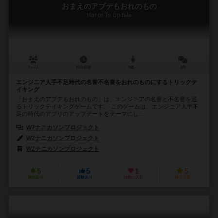
おまえのアプデもおれのもの
Honor To Update
3～7人
10分前後
8歳～
2件
エンジニア人手不足時代の名誉不名誉をおれのものにするトリックテ
イキング
「おまえのアプデもおれのもの」は、エンジニアの名誉と不名誉を巡
るトリックテイキングゲームです。 このゲームは、エンジニア人手不
足の時代のアプリのアップデートをテーマにし...
W2ナニカソンプロジェクト
W2ナニカソンプロジェクト
W2ナニカソンプロジェクト
5
5
1
5
興味あり
経験あり
お気に入り
持ってる