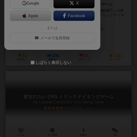
Google
X
「指輪物語」をテーマにした協力型トリックテイキングゲーム
「旅の仲間：トリックテイキングゲーム」は、小説「指輪物語」の第
１部、第２部をテーマにした、全18章からなる協力型トリックテイキ
Apple
Facebook
ングゲームです。 各プレイヤーはフロド、サ...
または
ブライアン・ボーンミュラー（Bryan Bornmueller）
エレイン・ライアン（Elaine Ryan）
サミュエル・R・シモタ（Samuel 
メールで会員登録
オフィス・ドッグ（Office Dog）
ガラパボス・ジョゴス（Galápagos
51
106
23
120
興味あり
経験あり
お気に入り
持ってる
しばらく表示しない
彼女のカレラRS トリックテイキングゲーム
My Favorite Carrera RS Trick Taking Game
5.9
3～5人
15～30分
10歳～
2件