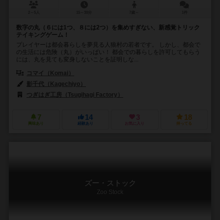
2～5人
15～30分
7歳～
1件
数字の丸（６には1つ、８には2つ）を集めすぎない、新感覚トリック
テイキングゲーム！
プレイヤーは都会暮らしを夢見る人狼村の若者です。 しかし、都会で
の生活には危険（丸）がいっぱい！ 都会での暮らしを許可してもらう
には、丸を見ても変身しないことを証明しな...
コマイ（Komai）
影千代（Kagechiyo）
つぎはぎ工房（Tsugihagi Factory）
7
14
3
18
興味あり
経験あり
お気に入り
持ってる
ズー・ストック
Zoo Stock