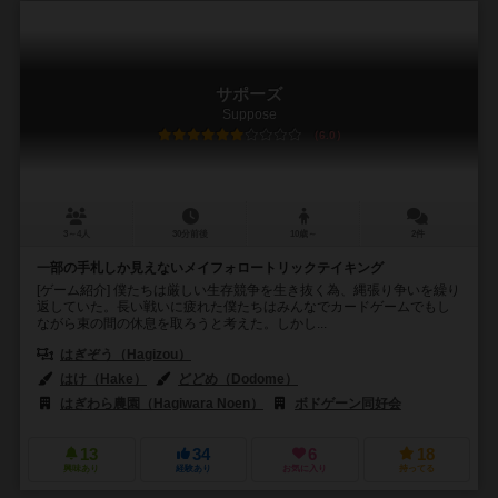
サポーズ
Suppose
6.0
3～4人
30分前後
10歳～
2件
一部の手札しか見えないメイフォロートリックテイキング
[ゲーム紹介] 僕たちは厳しい生存競争を生き抜く為、縄張り争いを繰り
返していた。長い戦いに疲れた僕たちはみんなでカードゲームでもし
ながら束の間の休息を取ろうと考えた。しかし...
はぎぞう（Hagizou）
はけ（Hake）
どどめ（Dodome）
はぎわら農園（Hagiwara Noen）
ボドゲーン同好会
13
34
6
18
興味あり
経験あり
お気に入り
持ってる