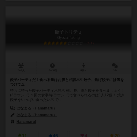
餃子トリテぇ
Gyoza Taking
6.1
2～6人
10～30分
8歳～
1件
餃子パーティだ！食べる量はお腹と相談🥟生餃子、焦げ餃子には気を
つけて⚠️
待ちに待った餃子パーティ🥟🥟🥟 朝、昼、晩と餃子を食べましょう！
(3ラウンド) １回の食事時(ラウンド)で食べられるのは1人12個！ 焼き
餃子をいっぱい食べたい🥟 で...
はなまる（Hanamaru）
はなまる（Hanamaru）
Hanamaru!
11
46
4
20