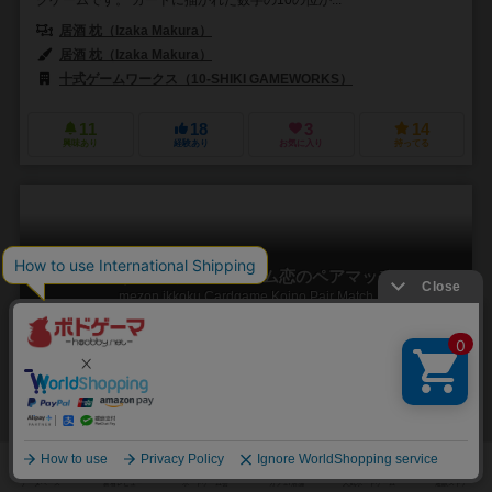
居酒 枕（Izaka Makura）
居酒 枕（Izaka Makura）
十式ゲームワークス（10-SHIKI GAMEWORKS）
11
18
3
14
興味あり
経験あり
お気に入り
持ってる
めぞん一刻カードゲーム恋のペアマッチ
mezon ikkoku Cardgame Koino Pair Match
2～6人
－
18歳～
1件
フクザツな愛がいっぱいのトリックテイキングゲーム
めぞん一刻カードゲーム恋のペアマッチ トリックテイキングゲーム
で、勝てばカードが集まり得点になりますが、めぞん一刻のストーリ