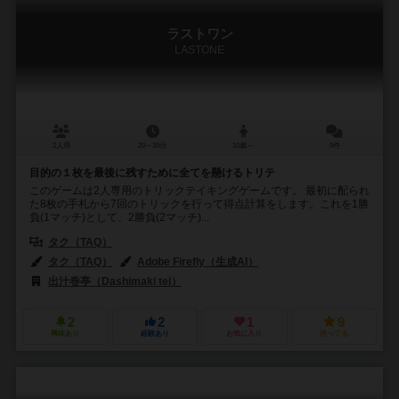
ラストワン
LASTONE
2人用
20～30分
10歳～
0件
目的の１枚を最後に残すために全てを懸けるトリテ
このゲームは2人専用のトリックテイキングゲームです。 最初に配られ
た8枚の手札から7回のトリックを行って得点計算をします。これを1勝
負(1マッチ)として、2勝負(2マッチ)...
タク（TAQ）
タク（TAQ）
Adobe Firefly（生成AI）
出汁巻亭（Dashimaki tei）
2
2
1
9
興味あり
経験あり
お気に入り
持ってる