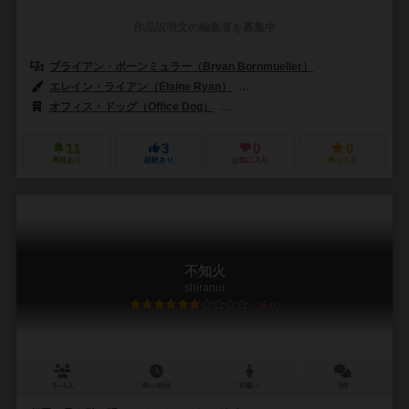
作品説明文の編集者を募集中
ブライアン・ボーンミュラー（Bryan Bornmueller）
エレイン・ライアン（Elaine Ryan）
サミュエル・R・シモタ（Samuel 
オフィス・ドッグ（Office Dog）
ADCブラックファイア・エンターテイメント
11
3
0
0
興味あり
経験あり
お気に入り
持ってる
不知火
shiranui
6.0
3～5人
40～60分
10歳～
3件