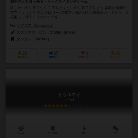
相手の足を引っ張るトリックテイキングゲーム
勝ちたいのに勝てなくて 勝ちたくないのに勝ててしまう 悪戯と葛藤の
世界へようこそ 不知火は 0～7の数字が書かれた5種類のカードから、8
枚配って行うトリックテイキ...
ザグラス（Zagurasu）
スタジオタービン（Studio Turbine）
タンタン（TanTan）
20
37
3
26
興味あり
経験あり
お気に入り
持ってる
トゥルネイ
tornei
6.1
3～4人
30分前後
12歳～
1件