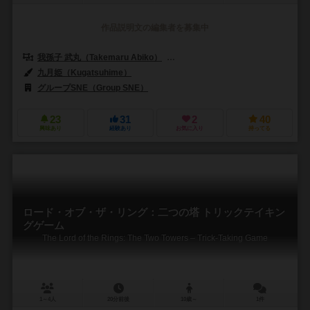
作品説明文の編集者を募集中
我孫子 武丸（Takemaru Abiko）
安田 均（Hitoshi Yasuda）
柘
九月姫（Kugatsuhime）
グループSNE（Group SNE）
23
31
2
40
興味あり
経験あり
お気に入り
持ってる
ロード・オブ・ザ・リング：二つの塔 トリックテイキン
グゲーム
The Lord of the Rings: The Two Towers – Trick-Taking Game
1～4人
20分前後
10歳～
1件