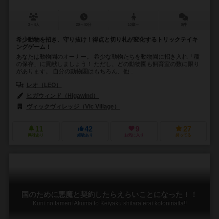
3～4人
20～40分
10歳～
0件
希少動物を招き、守り抜け！得点と切り札が変化するトリックテイキ
ングゲーム！
あなたは動物園のオーナー。 希少な動物たちを動物園に招き入れ「種
の保存」に貢献しましょう！ ただし、どの動物園も飼育室の数に限り
があります。 自分の動物園はもちろん、他...
レオ（LEO）
ヒガウィンド（Higawind）
ヴィックヴィレッジ（Vic Village）
11
42
9
27
興味あり
経験あり
お気に入り
持ってる
国のために悪魔と契約したらえらいことになった！！
Kuni no tameni Akuma to Keiyaku shitara erai kotoninatta!!