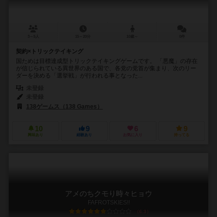
3～5人
15～20分
10歳～
0件
契約×トリックテイキング
国ためは目標達成型トリックテイキングゲームです。 「悪魔」の存在
が信じられている異世界のある国で、各党の党首が集まり、次のリー
ダーを決める「選挙戦」が行われる事となった...
未登録
未登録
138ゲームス（138 Games）
10
9
6
9
興味あり
経験あり
お気に入り
持ってる
アメのちクモり時々ヒョウ
FAFROTSKIES!!
6.3