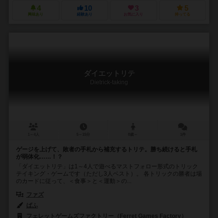
4
10
3
5
興味あり
経験あり
お気に入り
持ってる
ダイエットリテ
Dietrick-taking
1～4人
5～15分
8歳～
1件
ゲージを上げて、敗者の手札から補充するトリテ。勝ち続けると手札
が弱体化……！？
「ダイエットリテ」は1～4人で遊べるマストフォロー形式のトリック
テイキング・ゲームです（ただし3人ベスト）。 各トリックの勝者は場
のカードに従って、＜食事＞と＜運動＞の...
ファズ
ばふ
フェレットゲームズファクトリー（Ferret Games Factory）