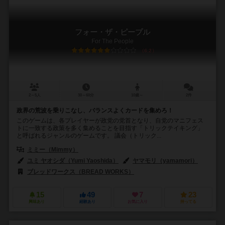
フォー・ザ・ピープル
For The People
6.2
2～5人
30～60分
10歳～
2件
政界の荒波を乗りこなし、バランスよくカードを集めろ！
このゲームは、各プレイヤーが政党の党首となり、自党のマニフェス
トに一致する政策を多く集めることを目指す「トリックテイキング」
と呼ばれるジャンルのゲームです。 議会（トリック...
ミミー（Mimmy）
ユミ ヤオシダ（Yumi Yaoshida）
ヤマモリ（yamamori）
ブレッドワークス（BREAD WORKS）
15
49
7
23
興味あり
経験あり
お気に入り
持ってる