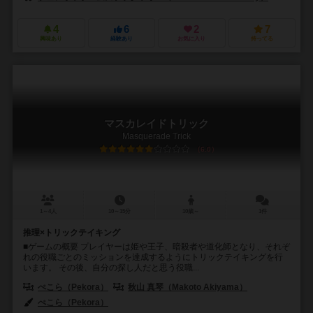
4
6
2
7
興味あり
経験あり
お気に入り
持ってる
マスカレイドトリック
Masquerade Trick
6.0
1～4人
10～15分
10歳～
1件
推理×トリックテイキング
■ゲームの概要 プレイヤーは姫や王子、暗殺者や道化師となり、それぞ
れの役職ごとのミッションを達成するようにトリックテイキングを行
います。 その後、自分の探し人だと思う役職...
ぺこら（Pekora）
秋山 真琴（Makoto Akiyama）
ぺこら（Pekora）