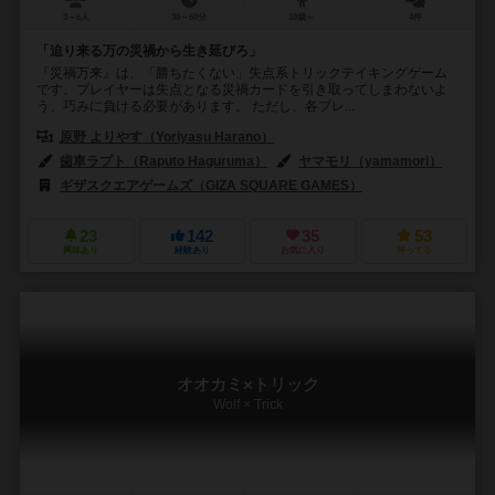
3～6人
30～60分
10歳～
4件
「迫り来る万の災禍から生き延びろ」
『災禍万来』は、「勝ちたくない」失点系トリックテイキングゲーム
です。プレイヤーは失点となる災禍カードを引き取ってしまわないよ
う、巧みに負ける必要があります。 ただし、各プレ...
原野 よりやす（Yoriyasu Harano）
歯車ラプト（Raputo Haguruma）
ヤマモリ（yamamori）
ギザスクエアゲームズ（GIZA SQUARE GAMES）
23
142
35
53
興味あり
経験あり
お気に入り
持ってる
オオカミ×トリック
Wolf × Trick