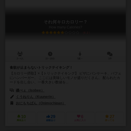
それ何キロカロリー？
How many Calories?
6.2
2～4人
15～20分
7歳～
1件
食欲が止まらないトリックテイキング！
【カロリー摂取】×【トリックテイキング】 ピザにパンケーキ、パフェ
にハンバーガー。 ここには美味しいモノが盛りだくさん。 配られたカ
ードを出し合い、一番大きい数値を...
磯べぇ（Isobee）
くうねりん（Kuunerin）
おにもちぱん（Onimochipan）
10
29
6
27
興味あり
経験あり
お気に入り
持ってる