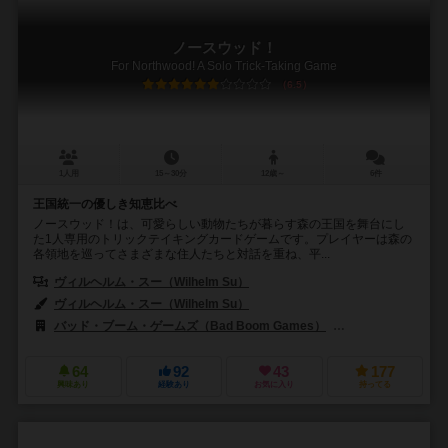
ノースウッド！
For Northwood! A Solo Trick-Taking Game
6.5
1人用
15～30分
12歳～
6件
王国統一の優しき知恵比べ
ノースウッド！は、可愛らしい動物たちが暮らす森の王国を舞台にし
た1人専用のトリックテイキングカードゲームです。プレイヤーは森の
各領地を巡ってさまざまな住人たちと対話を重ね、平...
ヴィルヘルム・スー（Wilhelm Su）
ヴィルヘルム・スー（Wilhelm Su）
バッド・ブーム・ゲームズ（Bad Boom Games）
ゲートオンゲームズ
64
92
43
177
興味あり
経験あり
お気に入り
持ってる