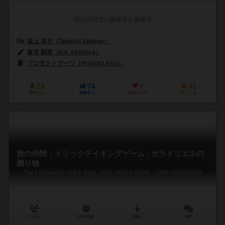
作品説明文の編集者を募集中
坂上 卓史（Takashi Sakaue）
麻宮 騎亜（Kia Asamiya）
プロダクトアーツ（Product Arts）
23
74
7
41
興味あり
経験あり
お気に入り
持ってる
旅の仲間：トリックテイキングゲーム - ガラドリエルの
贈り物
The Fellowship of the Ring: Trick-Taking Game – Gifts of Galadriel
1～4人
20分前後
10歳～
0件