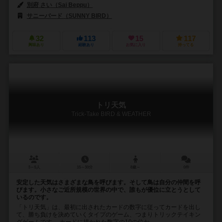
別府 さい（Sai Beppu）
サニーバード（SUNNY BIRD）
32
113
15
117
興味あり
経験あり
お気に入り
持ってる
トリ天気
Trick-Take BIRD & WEATHER
3～5人
15～30分
8歳～
0件
安定した天気はさまざまな鳥を呼びます。そして鳥は自分の仲間を呼
びます。小さなご近所規模の世界の中で、誰もが優位に立とうとして
いるのです。
「トリ天気」は、最初に出されたカードの数字に従ってカードを出し
て、勝ち負けを決めていくタイプのゲーム、つまりトリックテイキン
グゲームです。 カードに描かれた数字の10の位か...