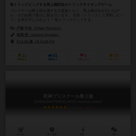
毎トリックビッドする馬上槍試合のトリックテイキングゲーム
プレイヤーは騎士団を擁する大貴族となり、馬上槍試合を行いなが
ら、その結果で密かに賭を行います。 名誉（トリック）と実利（ビッ
ド）を両方手に入れよう！ 毎トリックビッドする...
戸塚 中央（Chuo Totsuca）
有我 悟（Satoru Arugha）
A.I.Lab.遊（A.I.Lab.Yu)
11
41
4
34
興味あり
経験あり
お気に入り
持ってる
死神プリスクール第２版
SHINIGAMI PRESCHOOL second edition
6.1
2～4人
20～30分
8歳～
0件