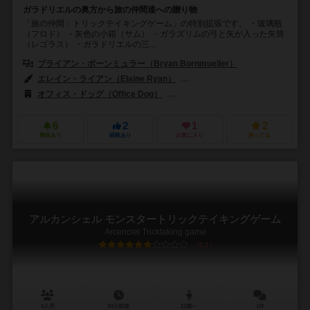
ガラドリエルの奥方から旅の仲間達への贈り物
「旅の仲間：トリックテイキングゲーム」の特別拡張です。 ・玻璃瓶
（フロド） ・灰色の小箱（サム） ・ガラズリムの弓と矢が入った矢筒
（レゴラス） ・ガラドリエルの三...
ブライアン・ボーンミュラー（Bryan Bornmueller）
エレイン・ライアン（Elaine Ryan）
サミュエル・R・シモタ（Samuel 
オフィス・ドッグ（Office Dog）
ゲームオフィス（Game Office）
6
2
1
2
興味あり
経験あり
お気に入り
持ってる
アルカンシェル モンスタートリックテイキングゲーム
Arcenciel Tricktaking game
6.1
4人用
30分前後
12歳～
1件