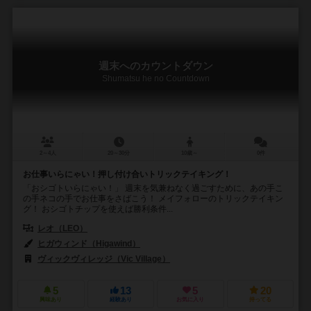
週末へのカウントダウン
Shumatsu he no Countdown
2～4人
20～30分
10歳～
0件
お仕事いらにゃい！押し付け合いトリックテイキング！
「おシゴトいらにゃい！」 週末を気兼ねなく過ごすために、あの手こ
の手ネコの手でお仕事をさばこう！ メイフォローのトリックテイキン
グ！ おシゴトチップを使えば勝利条件...
レオ（LEO）
ヒガウィンド（Higawind）
ヴィックヴィレッジ（Vic Village）
5
13
5
20
興味あり
経験あり
お気に入り
持ってる