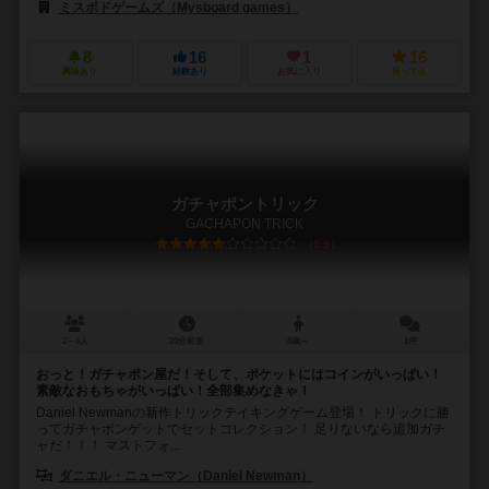
ミスボドゲームズ（Mysboard games）
8
16
1
16
興味あり
経験あり
お気に入り
持ってる
ガチャポントリック
GACHAPON TRICK
5.9
2～4人
20分前後
8歳～
1件
おっと！ガチャポン屋だ！そして、ポケットにはコインがいっぱい！
素敵なおもちゃがいっぱい！全部集めなきゃ！
Daniel Newmanの新作トリックテイキングゲーム登場！ トリックに勝
ってガチャポンゲットでセットコレクション！ 足りないなら追加ガチ
ャだ！！！ マストフォ...
ダニエル・ニューマン（Daniel Newman）