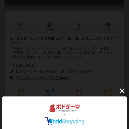
3～4人
20～30分
10歳～
2件
たくさん食べる？それとも控える？「紙一重」が楽しいトリックテイ
キング
『Fine Line（ファインライン）』は、獲得したカードの「枚数」と
「予想数（ビッド）」の差分で得点トラックを移動させ、各トラック
で示された点数を得る、少し変わったトリック...
レオ（LEO）
ヒガウィンド（Higawind）
アゴミ（Agomi）
ヴィックヴィレッジ（Vic Village）
5
17
3
16
興味あり
経験あり
お気に入り
持ってる