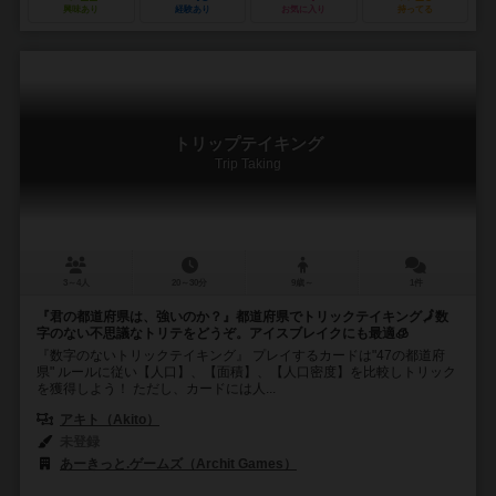
興味あり
経験あり
お気に入り
持ってる
トリップテイキング
Trip Taking
3～4人
20～30分
9歳～
1件
『君の都道府県は、強いのか？』都道府県でトリックテイキング🗾数
字のない不思議なトリテをどうぞ。アイスブレイクにも最適🧊
『数字のないトリックテイキング』 プレイするカードは"47の都道府
県" ルールに従い【人口】、【面積】、【人口密度】を比較しトリック
を獲得しよう！ ただし、カードには人...
アキト（Akito）
未登録
あーきっと.ゲームズ（Archit Games）