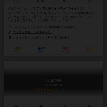
2～6人
15～30分
8歳～
3件
ヴィランがゴッサムシティで大暴れなトリックテイキングゲーム
バットマンがテーマだが主役はヴィラン。 ヴィランの能力を駆使して
ゴッサムシティして悪さをしてカオスポイントを集めよう。 バットマ
ンと遭遇し過ぎるとラウンド終了時にカオスポ...
ベンジャミン・シュヴェア（Benjamin Schwer）
ウォリンスキー（Wollinsky）
シュミット・シュピーレ（Schmidt Spiele）
9
37
2
24
興味あり
経験あり
お気に入り
持ってる
災禍万来
Saika Banrai
6.5