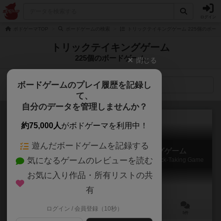
ログイン
ボドゲーマTOP
ボードゲームの検索
トリックテイキングゲーム 225個のボー
トリックテイキングゲーム
225個のボードゲーム
閉じる
ボードゲームのプレイ履歴を記録し
検索メニュー
て、
自分のデータを管理しませんか？
約75,000人
がボドゲーマを利用中！
遊んだボードゲームを記録する
指輪物語 旅の仲間 トリックテイキングゲーム
気になるゲームのレビューを読む
The Lord of The Rings The Fellowship of the Ring: Trick-Taking Game
6.5
お気に入り作品・所有リストの共
有
ログイン / 会員登録（10秒）
1～4人
20分前後
10歳～
5件