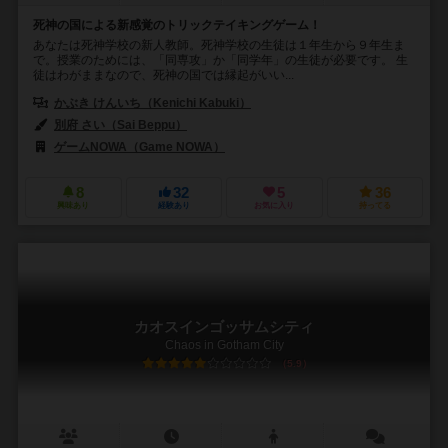
死神の国による新感覚のトリックテイキングゲーム！
あなたは死神学校の新人教師。死神学校の生徒は１年生から９年生ま
で。授業のためには、「同専攻」か「同学年」の生徒が必要です。 生
徒はわがままなので、死神の国では縁起がいい...
かぶき けんいち（Kenichi Kabuki）
別府 さい（Sai Beppu）
ゲームNOWA（Game NOWA）
8
32
5
36
興味あり
経験あり
お気に入り
持ってる
カオスインゴッサムシティ
Chaos in Gotham City
5.9