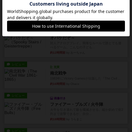
レビュー
シャット・ザ・ボックス
とてもシンプルなダイスゲーム。2つのダイスを振
って、出目の合計を自分の...
約11時間前
by OSAっち
レビュー
充実
オバケだぞ～
対人アナログプレイ。簡単なルールで誰とでも遊
べるゲーム。こんなの子ども...
約12時間前
by おーちゃん
レビュー
充実
南北戦争
1983年にVictory Gamesが出版した『The Civil ...
約16時間前
by Chaco
レビュー
画像付き
ファイアー・ブルズ / 火牛陣
火牛を引き連れて敵を殲滅させる。縦か斜めで前2
列まで攻撃できるが、自分...
約18時間前
by うらまこ
レビュー