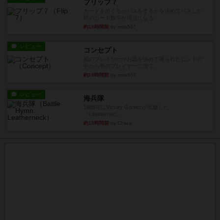
フリップ７
カードをめくるかパスをするかを決めてパスした
時のカード数字が得点になる...
約18時間前
by mob567
レビュー
コンセプト
親のプレイヤーがお題を決めて限られたヒントの
中から他のプレイヤーに当て...
約18時間前
by mob567
レビュー
海兵隊
1988年にVictory Gamesが出版した
『Leathernec...
約18時間前
by Chaco