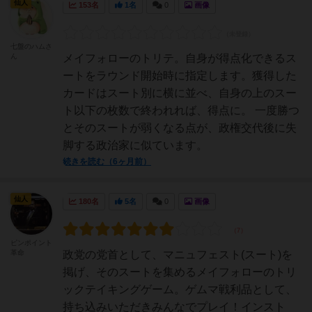
仙人
153名
1名
0
画像
七盤のハムさ
ん
メイフォローのトリテ。自身が得点化できるス
ートをラウンド開始時に指定します。獲得した
カードはスート別に横に並べ、自身の上のスー
ト以下の枚数で終われれば、得点に。 一度勝つ
とそのスートが弱くなる点が、政権交代後に失
脚する政治家に似ています。
続きを読む（6ヶ月前）
仙人
180名
5名
0
画像
ピンポイント
革命
政党の党首として、マニュフェスト(スート)を
掲げ、そのスートを集めるメイフォローのトリ
ックテイキングゲーム。ゲムマ戦利品として、
持ち込みいただきみんなでプレイ！インスト