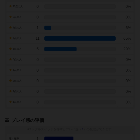
0
0%
10点の人
0
0%
9点の人
1
6%
8点の人
11
65%
7点の人
5
29%
6点の人
0
0%
5点の人
0
0%
4点の人
0
0%
3点の人
0
0%
2点の人
0
0%
1点の人
プレイ感の評価
トグルスイッチを押すとプレイ感（
※
）の投票ができます
1
運・確率