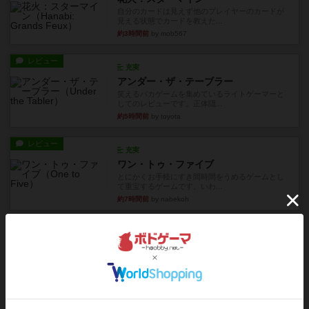
自分のカードは見えず他のプレイヤーのカードが
見える状態でカードを教えた...
約3時間前
by mob567
レビュー
充実
アンダー・ザ・テーブラー
笑えるバカゲームを集めているライトゲーマーと
してのレビューです。正体隠...
約5時間前
by toyota
レビュー
充実
ワン・トゥ・ファイブ
とにかくお手軽にすき間時間をうめるゲームとし
て重宝するゲームです。いわ...
約7時間前
by nabekoh
レビュー
充実
エコーズ・オブ・タイム
カードゲームにファイナルファンタジーのアクテ
ィブタイムバトル（もしくは...
約10時間前
by ジェイとと