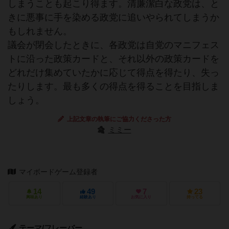
しまうことも起こり得ます。清廉潔白な政党は、と
きに悪事に手を染める政党に追いやられてしまうか
もしれません。
議会が閉会したときに、各政党は自党のマニフェス
トに沿った政策カードと、それ以外の政策カードを
どれだけ集めていたかに応じて得点を得たり、失っ
たりします。最も多くの得点を得ることを目指しま
しょう。
上記文章の執筆にご協力くださった方
ミミー
マイボードゲーム登録者
14
49
7
23
興味あり
経験あり
お気に入り
持ってる
テーマ/フレーバー