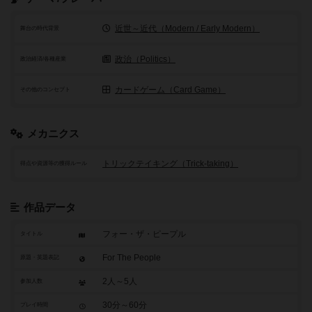
近世～近代（Modern / Early Modern）
舞台の時代背景
政治（Politics）
政治経済/各種産業
カードゲーム（Card Game）
その他のコンセプト
メカニクス
トリックテイキング（Trick-taking）
得点や資源等の獲得ルール
作品データ
フォー・ザ・ピープル
タイトル
For The People
原題・英題表記
2人～5人
参加人数
30分～60分
プレイ時間