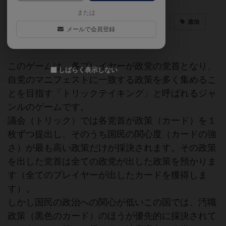
または
トリックテイキング
トリックテイキングゲーム
政治
メールで会員登録
メイフォロー
このゲームは、各プレイヤーが政党の党首となり、
しばらく表示しない
自党のマニフェストに一致する政策を多く集めるこ
とを目指す「トリックテイキング」と呼ばれるジャ
ンルのゲームです。
議会（トリック）では各党首が政策（カード）を１
枚ずつ提出し、そのうち国民の関心度（カードの強
さ）が最も高い政策だけが採決されます。その政策
を出した党首は全ての政党が出した政策を預かりま
す（全てのプレイヤーが出したカードを獲得しま
す）。
しかし国民の政治への関心が低いこの国では、汚職
政策（黒色のカード）のほうが優先的に採決されて