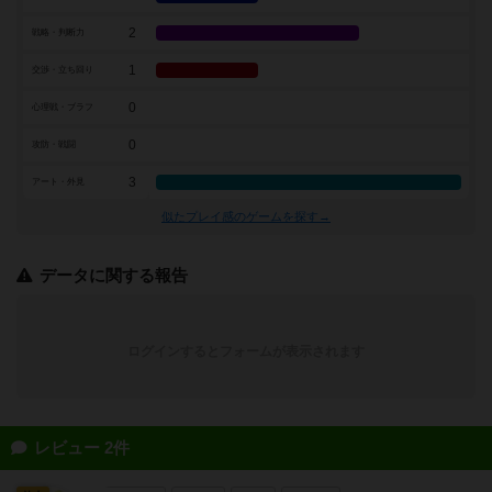
2
戦略・判断力
1
交渉・立ち回り
0
心理戦・ブラフ
0
攻防・戦闘
3
アート・外見
似たプレイ感のゲームを探す→
データに関する報告
ログインするとフォームが表示されます
レビュー 2件