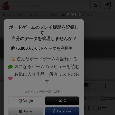
ログイン
閉じる
ボドゲーマTOP
ボードゲームの検索
フォー・ザ・ピープル
ボードゲームのプレイ履歴を記録し
て、
自分のデータを管理しませんか？
フォー・ザ・ピープル
約75,000人
がボドゲーマを利用中！
For The People
遊んだボードゲームを記録する
気になるゲームのレビューを読む
お気に入り作品・所有リストの共
有
4
2
3
トップ
画像
動画
レビュー
カフェ
ログイン / 会員登録（10秒）
Google
X
政界の荒波を乗りこなし、バランスよくカー
Apple
Facebook
ドを集めろ！