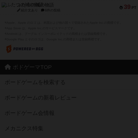
ふたつの城の物語
39
PT
紹介文あり
6件の投稿
※Apple、Apple のロゴ は、米国および他の国々で登録されたApple Inc.の商標です。
※App Store は、Apple Inc.のサービスマークです。
※Android は、グーグル インコーポレイテッドの商標または登録商標です。
※Google Play とそのロゴは、Google Inc.の商標または登録商標です。
ボドゲーマTOP
ボードゲームを検索する
ボードゲームの新着レビュー
ボードゲーム会情報
メカニクス特集