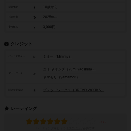
10歳から
対象年齢
2025年～
発売時期
3,000円
参考価格
クレジット
ミミー（Mimmy）
ゲームデザイン
ユミ ヤオシダ（Yumi Yaoshida）
アートワーク
ヤマモリ（yamamori）
ブレッドワークス（BREAD WORKS）
関連企業/団体
レーティング
レーティングを行うには
ログイン
が必要です