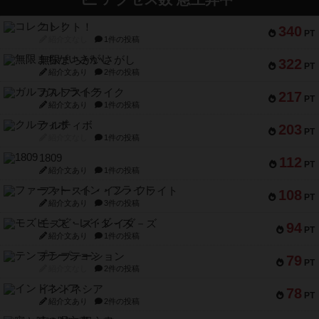
コレクト！
340
PT
紹介文なし
1件の投稿
無限まちがいさがし
322
PT
紹介文あり
2件の投稿
ガルフストライク
217
PT
紹介文あり
1件の投稿
クルティボ
203
PT
紹介文なし
1件の投稿
1809
112
PT
紹介文あり
1件の投稿
ファースト・イン・フライト
108
PT
紹介文あり
3件の投稿
モズビ－ズ・レイダ－ズ
94
PT
紹介文あり
1件の投稿
テンプテーション
79
PT
紹介文なし
2件の投稿
インドネシア
78
PT
紹介文あり
2件の投稿