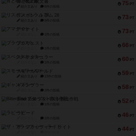
宵と暁の呪文書
75
PT
紹介文あり
8件の投稿
リスボン・トラム 28
73
PT
紹介文あり
9件の投稿
アマナイト
73
PT
紹介文なし
1件の投稿
ブラヴェスト
66
PT
紹介文なし
1件の投稿
スペクタキュラー
60
PT
紹介文なし
1件の投稿
スモールワールド
59
PT
紹介文あり
13件の投稿
ギャンブラー
58
PT
紹介文なし
2件の投稿
Bitter End ブタペスト救出作戦
52
PT
紹介文なし
1件の投稿
ラピード
46
PT
紹介文なし
1件の投稿
ザ・フラッフィー・ライト
44
PT
紹介文なし
0件の投稿