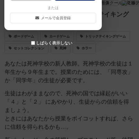
または
死神の国による新感覚のトリックテイキング
メールで会員登録
ゲーム！
ボードゲーム
カードゲーム
トリックテイキングゲーム
しばらく表示しない
セットコレクション
死神
ホラー
あなたは死神学校の新人教師。死神学校の生徒は１
年生から９年生まで。授業のためには、「同専攻」
か「同学年」の生徒が必要です。
生徒はわがままなので、死神の国では縁起がいい
「４」と「２」 にあやかり、生徒からの信頼を得
ましょう。
ときにはあなたから授業をボイコットすれば、さら
に信頼を得られるかも…。