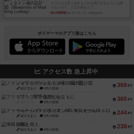
どうにも上手くあれもこれも満たせるようには置
けないので、入口の除去と入...
約15時間前
by オグランド（Oguland）
ボドゲーマのアプリ版はこちら
アクセス数 急上昇中
ノイシュヴァンシュタイン城の設計図
369
PT
紹介文あり
3件の投稿
フリップ７：復讐心とともに
360
PT
紹介文なし
2件の投稿
ドゥームド・バタリオンズ：ASLモジュール11
244
PT
紹介文あり
1件の投稿
海賊と商人
238
PT
紹介文あり
4件の投稿