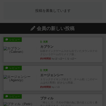
投稿を募集しています
会員の新しい投稿
レビュー
充実
カブラン
以前オインクゲームスから出ていたタウンロクロ
クというゲームのリメイク版...
約5時間前
by ぽっぽーくるっぽー
レビュー
充実
エージェンシー
トリックテイキング好きで、チーム戦（このゲー
ムは4人専用）好きなら間違...
約8時間前
by ハロ
レビュー
プティル
「時として、子犬や子猫の為に雷の近くに行く勇
気も必要である」4人でプレ...