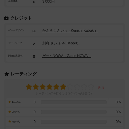
3,000円
参考価格
クレジット
かぶき けんいち（Kenichi Kabuki）
ゲームデザイン
別府 さい（Sai Beppu）
アートワーク
ゲームNOWA（Game NOWA）
関連企業/団体
レーティング
レーティングを行うには
ログイン
が必要です
0
0%
10点の人
0
0%
9点の人
0
0%
8点の人