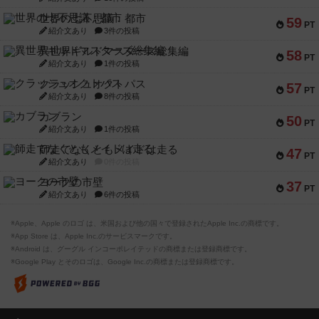
世界の七不思議：都市
59
PT
紹介文あり
3件の投稿
異世界ギルドマスターズ総集編
58
PT
紹介文あり
1件の投稿
クラッシュオクトパス
57
PT
紹介文あり
8件の投稿
カブラン
50
PT
紹介文あり
1件の投稿
師走でなくともメイドは走る
47
PT
紹介文あり
0件の投稿
ヨークの市壁
37
PT
紹介文あり
6件の投稿
※Apple、Apple のロゴ は、米国および他の国々で登録されたApple Inc.の商標です。
※App Store は、Apple Inc.のサービスマークです。
※Android は、グーグル インコーポレイテッドの商標または登録商標です。
※Google Play とそのロゴは、Google Inc.の商標または登録商標です。