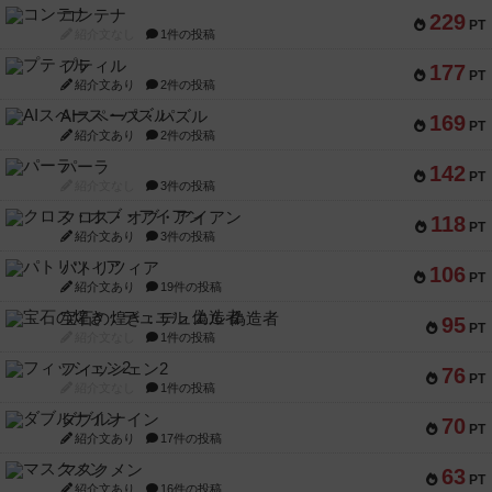
コンテナ
229
PT
紹介文なし
1件の投稿
プティル
177
PT
紹介文あり
2件の投稿
AIスペース・パズル
169
PT
紹介文あり
2件の投稿
パーラ
142
PT
紹介文なし
3件の投稿
クロス・オブ・アイアン
118
PT
紹介文あり
3件の投稿
パトリツィア
106
PT
紹介文あり
19件の投稿
宝石の煌き：デュエル 偽造者
95
PT
紹介文なし
1件の投稿
フィッシェン2
76
PT
紹介文なし
1件の投稿
ダブルナイン
70
PT
紹介文あり
17件の投稿
マスクメン
63
PT
紹介文あり
16件の投稿