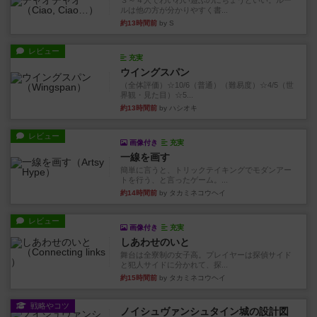
３～４人でわいわい遊ぶのにちょうどいい。ルー
ルは他の方が分かりやすく書...
約13時間前
by S
レビュー
充実
ウイングスパン
（全体評価）☆10/6（普通）（難易度）☆4/5（世
界観・見た目）☆5...
約13時間前
by ハシオキ
レビュー
画像付き
充実
一線を画す
簡単に言うと、トリックテイキングでモダンアー
トを行う、と言ったゲーム。...
約14時間前
by タカミネコウヘイ
レビュー
画像付き
充実
しあわせのいと
舞台は全寮制の女子高。プレイヤーは探偵サイド
と犯人サイドに分かれて、探...
約15時間前
by タカミネコウヘイ
戦略やコツ
ノイシュヴァンシュタイン城の設計図