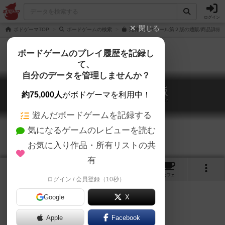
ログイン
閉じる
ボドゲーマTOP
ボードゲームの検索
死神プリスクール第２版の通販/商品詳細
ボードゲームのプレイ履歴を記録し
て、
自分のデータを管理しませんか？
死神プリスクール第２版
約75,000人
がボドゲーマを利用中！
SHINIGAMI PRESCHOOL second edition
遊んだボードゲームを記録する
気になるゲームのレビューを読む
お気に入り作品・所有リストの共
有
5
1
4
トップ
画像
動画
レビュー
カフェ
ログイン / 会員登録（10秒）
Google
X
Apple
Facebook