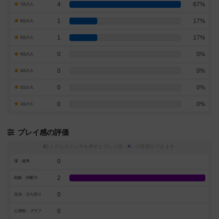
4
67%
7点の人
1
17%
6点の人
1
17%
5点の人
0
0%
4点の人
0
0%
3点の人
0
0%
2点の人
0
0%
1点の人
プレイ感の評価
トグルスイッチを押すとプレイ感（
※
）の投票ができます
0
運・確率
2
戦略・判断力
0
交渉・立ち回り
0
心理戦・ブラフ