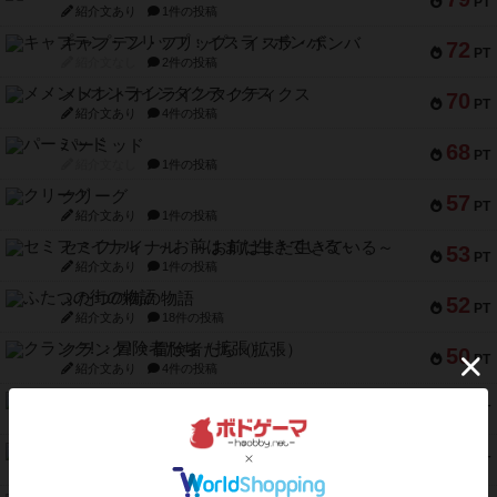
PT
紹介文あり
1件の投稿
キャプテン・フリップ：イスラ・ボンバ
72
PT
紹介文なし
2件の投稿
メメントオンラインタクティクス
70
PT
紹介文あり
4件の投稿
パーミッド
68
PT
紹介文なし
1件の投稿
クリーグ
57
PT
紹介文あり
1件の投稿
セミファイナル ～お前はまだ生きている～
53
PT
紹介文あり
1件の投稿
ふたつの街の物語
52
PT
紹介文あり
18件の投稿
クランク! ：冒険者たち（拡張）
50
PT
紹介文あり
4件の投稿
とうほうの！
42
PT
紹介文なし
1件の投稿
スターマイン・ラミー ポケット
42
PT
紹介文あり
2件の投稿