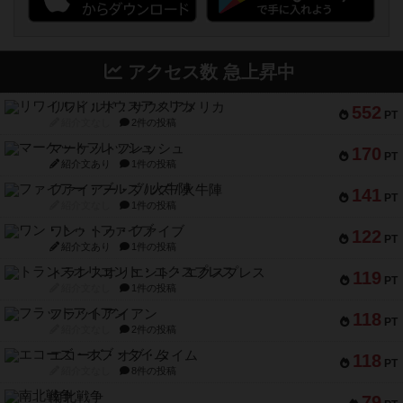
アクセス数 急上昇中
リワイルド：サウスアメリカ
552
PT
紹介文なし
2件の投稿
マーケットフレッシュ
170
PT
紹介文あり
1件の投稿
ファイアー・ブルズ / 火牛陣
141
PT
紹介文なし
1件の投稿
ワン・トゥ・ファイブ
122
PT
紹介文あり
1件の投稿
トランスオリエント・エクスプレス
119
PT
紹介文なし
1件の投稿
フラットアイアン
118
PT
紹介文なし
2件の投稿
エコーズ・オブ・タイム
118
PT
紹介文なし
8件の投稿
南北戦争
79