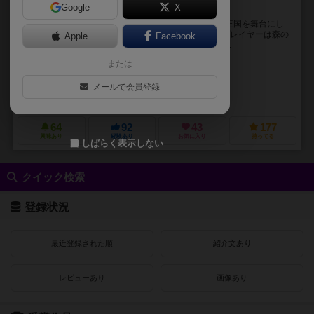
Google
X
王国統一の優しき知恵比べ
ノースウッド！は、可愛らしい動物たちが暮らす森の王国を舞台にし
た1人専用のトリックテイキングカードゲームです。プレイヤーは森の
Apple
Facebook
各領地を巡ってさまざまな住人たちと対話を重ね、平...
または
ヴィルヘルム・スー（Wilhelm Su）
ヴィルヘルム・スー（Wilhelm Su）
メールで会員登録
バッド・ブーム・ゲームズ（Bad Boom Games）
ゲートオンゲームズ
64
92
43
177
興味あり
経験あり
お気に入り
持ってる
しばらく表示しない
クイック検索
登録状況
最近登録された順
紹介文あり
レビューあり
画像あり