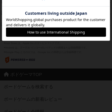
海兵隊
39
PT
紹介文あり
1件の投稿
スーパーストア3000
39
PT
紹介文なし
1件の投稿
フリップ７：復讐心とともに
37
PT
紹介文なし
2件の投稿
※Apple、Apple のロゴ は、米国および他の国々で登録されたApple Inc.の商標です。
※App Store は、Apple Inc.のサービスマークです。
※Android は、グーグル インコーポレイテッドの商標または登録商標です。
※Google Play とそのロゴは、Google Inc.の商標または登録商標です。
ボドゲーマTOP
ボードゲームを検索する
ボードゲームの新着レビュー
ボードゲーム会情報