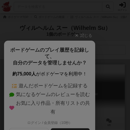
ログイン
ボドゲーマTOP
ボードゲームの検索
ヴィルヘルム スー（Wilhelm Su） 1個
ヴィルヘルム スー（Wilhelm Su）
1個のボードゲーム
閉じる
ボードゲームのプレイ履歴を記録し
検索メニュー
て、
自分のデータを管理しませんか？
約75,000人
がボドゲーマを利用中！
遊んだボードゲームを記録する
ノースウッド！
気になるゲームのレビューを読む
For Northwood! A Solo Trick-Taking Game
6.5
お気に入り作品・所有リストの共
有
ログイン / 会員登録（10秒）
1人用
15～30分
12歳～
6件