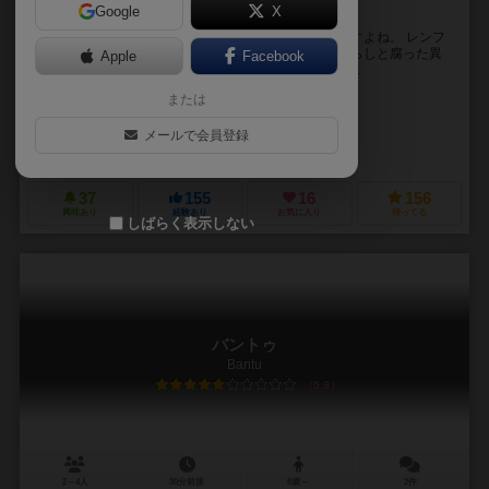
Google
X
チーパスタイルのトリックテイキングゲーム
もぐぐぐ。虫。一匹だけ食うって訳にはいかんのですよね。 レンフ
ィールドの素晴らしい世界へようこそ。ここでは墓荒らしと腐った異
Apple
Facebook
端者が、空いた時間に変わったカードゲームで遊んで...
または
ジェームス・アーネスト（James Ernest）
ミハエル・オコナー（Michael O'Connor）
メールで会員登録
チーパス ゲームズ（Cheapass Games）
アイ・アム・ファクトリー（I 
37
155
16
156
興味あり
経験あり
お気に入り
持ってる
しばらく表示しない
バントゥ
Bantu
5.9
2～4人
30分前後
8歳～
2件