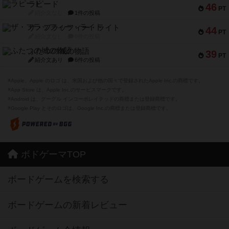
ラピード
46
PT
紹介文なし
1件の投稿
ザ・フラッフィー・ライト
44
PT
紹介文なし
0件の投稿
ふたつの城の物語
39
PT
紹介文あり
6件の投稿
※Apple、Apple のロゴ は、米国および他の国々で登録されたApple Inc.の商標です。
※App Store は、Apple Inc.のサービスマークです。
※Android は、グーグル インコーポレイテッドの商標または登録商標です。
※Google Play とそのロゴは、Google Inc.の商標または登録商標です。
ボドゲーマTOP
ボードゲームを検索する
ボードゲームの新着レビュー