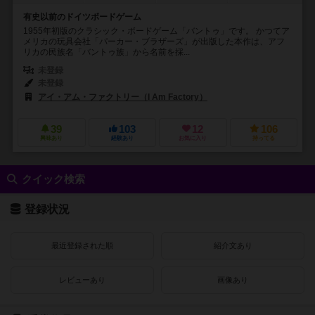
有史以前のドイツボードゲーム
1955年初版のクラシック・ボードゲーム「バントゥ」です。 かつてア
メリカの玩具会社「パーカー・ブラザーズ」が出版した本作は、アフ
リカの民族名「バントゥ族」から名前を採...
未登録
未登録
アイ・アム・ファクトリー（I Am Factory）
オットマイヤー出版（Otto 
39
103
12
106
興味あり
経験あり
お気に入り
持ってる
クイック検索
登録状況
最近登録された順
紹介文あり
レビューあり
画像あり