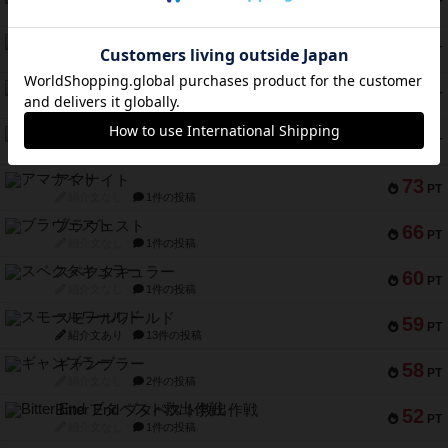
79
PT
紹介文なし
2件の投稿
インドネシア
78
PT
紹介文あり
2件の投稿
宵と暁の呪文書
75
PT
紹介文あり
8件の投稿
リスボン・トラム 28
73
PT
紹介文あり
9件の投稿
アマナイト
73
PT
紹介文なし
1件の投稿
ブラヴェスト
66
PT
紹介文なし
1件の投稿
スペクタキュラー
60
PT
紹介文なし
1件の投稿
スモールワールド
59
PT
紹介文あり
13件の投稿
ギャンブラー
58
PT
紹介文なし
2件の投稿
Bitter End ブタペスト救出作戦
52
PT
紹介文なし
1件の投稿