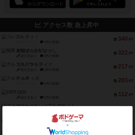
アクセス数 急上昇中
コレクト！
340
PT
紹介文なし
1件の投稿
無限まちがいさがし
322
PT
紹介文あり
2件の投稿
ガルフストライク
217
PT
紹介文あり
1件の投稿
クルティボ
203
PT
紹介文なし
1件の投稿
1809
112
PT
紹介文あり
1件の投稿
ファースト・イン・フライト
108
PT
紹介文あり
3件の投稿
モズビ－ズ・レイダ－ズ
94
PT
紹介文あり
1件の投稿
テンプテーション