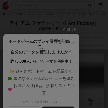
ログイン
ボドゲーマTOP
ボードゲームの検索
アイ アム ファクトリー（I Am Factory
アイ アム ファクトリー（I Am Factory）
2個のボードゲーム
閉じる
ボードゲームのプレイ履歴を記録し
検索メニュー
て、
自分のデータを管理しませんか？
約75,000人
がボドゲーマを利用中！
遊んだボードゲームを記録する
レンフィールド
気になるゲームのレビューを読む
Renfield
6.0
お気に入り作品・所有リストの共
有
ログイン / 会員登録（10秒）
4～7人
60分前後
10歳～
1件