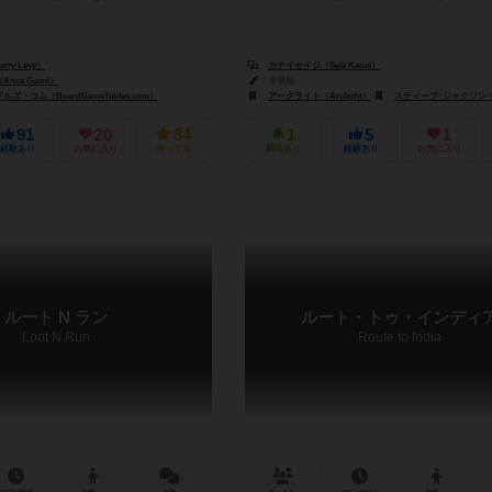
ry Levy）
カナイセイジ（Seiji Kanai）
ca Gavril）
未登録
・コム（BoardGameTables.com）
アークライト（Arclight）
スティーブ･ジャクソン･ゲームズ（Steve J
91
20
84
1
5
1
経験あり
お気に入り
持ってる
興味あり
経験あり
お気に入り
ルート N ラン
ルート・トゥ・インディ
Loot N Run
Route to India