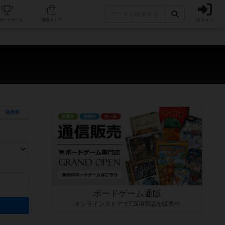
ログイン
カフェ/店舗
人気ボードゲーム
通販ストア
発売年
ます。マニュアルを読む時間や参加者へのルール説明時間は含まれていないため、初めて遊
できるよう、中世ファンタジー・クッキング・海賊同士の対決など、ゲームコンセプトを絞
にボードゲームに慣れている方向けの絞込機能です。例えば「ダイスロール」はランダム値
ボードゲーム通販
オンラインストアで7,500商品を販売中