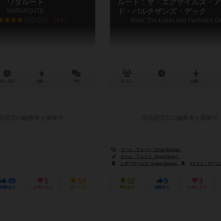
ワタルート
ルート：ザ・エグザイルズ・ア
WATA ROUTE
ド・パルチザンズ・デック
Root: The Exiles and Partisans D
6.0
10～15分
6歳～
2件
2～6人
－
13歳～
説明文の編集者を募集中
作品説明文の編集者を募集中
コール・ウェーレ（Cole Wehrle）
アンソニー・クルノイエ（Anthony Cournoyer）
カイル・フェリン（Kyle Ferrin）
ポータルゲームズ（Portal Games）
レダーゲームズ（Leder Games）
2トマト・ゲームズ（2Tom
49
5
54
32
9
3
経験あり
お気に入り
持ってる
興味あり
経験あり
お気に入り