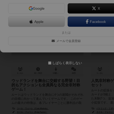
Google
X
Apple
Facebook
ルート
ルート
または
Root
Roo
メールで会員登録
7.1
しばらく表示しない
2～4人
60～90分
13歳～
40件
1～4人
ウッドランドを舞台に交錯する野望！目
人気非対称ゲ
的もアクションも全員異なる完全非対称
セット
ゲーム！
ルートの拡張セ
カードが3枚と
ルートはウッドランドを舞台に4つの派閥がそれぞれ
た木駒7つ、追
の目標に向かって進んでいくゲームです。 このゲー
小拡張です。 基本
ムの最大の特徴は、各プレイヤーごとに勝利点の取
り方だけでなく、実行できる...
コール・ウェーレ（Cole Wehrle）
パトリック・リダー（Pa
カイル・フェリン（Kyle Ferrin）
カイル・フェリン（Kyl