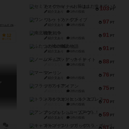
セミファイナル ～お前はまだ生きている～
103
PT
紹介文あり
1件の投稿
ワン・トゥ・ファイブ
97
PT
紹介文あり
1件の投稿
ackson Games）
南北戦争
91
12
PT
紹介文あり
1件の投稿
持ってる
ふたつの城の物語
91
PT
紹介文あり
6件の投稿
ノームズ・アット・ナイト
88
PT
紹介文なし
1件の投稿
マーリン
76
PT
紹介文あり
6件の投稿
ア
フラットアイアン
75
PT
紹介文なし
2件の投稿
トランスオリエント・エクスプレス
70
PT
紹介文なし
1件の投稿
アンブッシュ！：ムーブアウト！
59
PT
紹介文あり
1件の投稿
キャプテン・フリップ：イスラ・ボンバ
51
PT