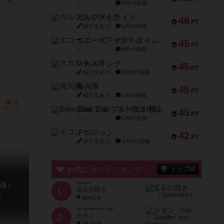
0件
紹介文なし
2件の投稿
ガルフストライク
46
PT
紹介文あり
1件の投稿
エコーズ・オブ・タイム
45
PT
紹介文なし
8件の投稿
スカルキング
45
PT
）
紹介文あり
12件の投稿
海兵隊
45
PT
紹介文あり
1件の投稿
0
Bitter End ブタペスト救出作戦
持ってる
45
PT
紹介文なし
1件の投稿
ドコジャン
42
PT
紹介文あり
10件の投稿
お気に入りランキング
トップ50
Splendor
張）
1
宝石の煌き
位
n
4041名
Die Siedler von Catan
2
カタン
位