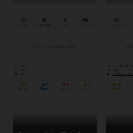
3～6人
120～240分
ー
0件
2～4人
作品説明文の編集者を募集中
作品
未登録
シド・サクソン（Sid
未登録
未登録
未登録
イーグル-グリフォン・
2
1
0
1
50
興味あり
経験あり
お気に入り
持ってる
興味あり