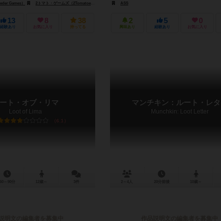
er Games）
2トマト・ゲームズ（2Tomatoes Games）
ASS
CMONグローバル（CMON Global Limited）
13
8
38
2
5
0
経験あり
お気に入り
持ってる
興味あり
経験あり
お気に入り
ート・オブ・リマ
マンチキン：ルート・レタ
Loot of Lima
Munchkin: Loot Letter
6.1
60～90分
12歳～
3件
2～4人
20分前後
10歳～
説明文の編集者を募集中
作品説明文の編集者を募集中