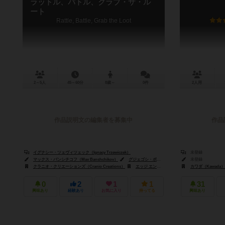
ラットル、バトル、グラブ・ザ・ル
ート
Rattle, Battle, Grab the Loot
2～5人
45～60分
8歳～
0件
2人用
作品説明文の編集者を募集中
作品
イグナシー・ツェヴィツェック（Ignacy Trzewiczek）
未登録
マックス・バンシチコフ（Max Banshchikov）
グジェゴシ・ボブロフスキー（Grzegorz Bobrowski）
未登録
クラニオ・クリエーションズ（Cranio Creations）
エッジ エンターテインメント（Edge Entertainment）
カワダ（Kawada）
0
2
1
1
31
興味あり
経験あり
お気に入り
持ってる
興味あり