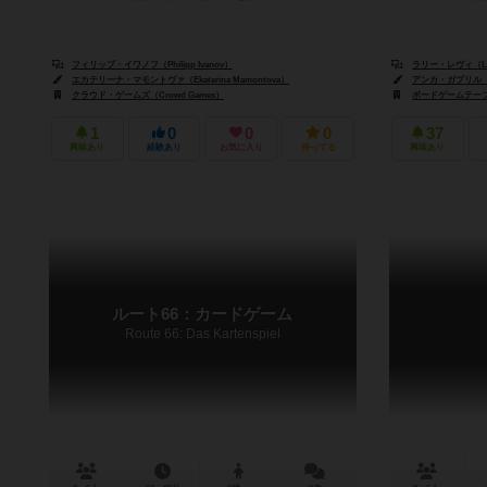
フィリップ・イワノフ（Philipp Ivanov）
ラリー・レヴィ（Lar
エカテリーナ・マモントヴァ（Ekaterina Mamontova）
アンカ・ガブリル（An
クラウド・ゲームズ（Crowd Games）
ボードゲームテーブルズ
1
0
0
0
37
興味あり
経験あり
お気に入り
持ってる
興味あり
ルート66：カードゲーム
Route 66: Das Kartenspiel