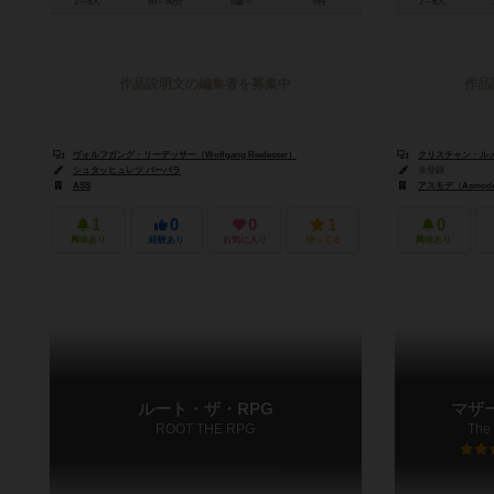
2～5人
60～80分
8歳～
0件
2～6人
作品説明文の編集者を募集中
作品
ヴォルフガング・リーデッサー（Wolfgang Riedesser）
クリスチャン・ルメイ（
シュタッヒュレツ バーバラ
未登録
ASS
アスモデ（Asmod
1
0
0
1
0
興味あり
経験あり
お気に入り
持ってる
興味あり
ルート・ザ・RPG
マザ
ROOT THE RPG
The