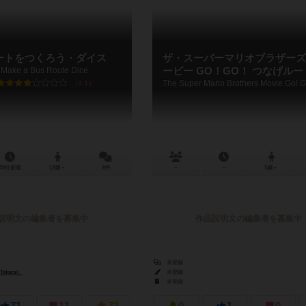
ートをつくろう・ダイス
ザ・スーパーマリオブラザーズ
s Make a Bus Route Dice
ービー GO！GO！ つなげルー
6.1
30分前後
12歳～
2件
－
－
5歳～
説明文の編集者を募集中
作品説明文の編集者を募集中
未登録
akarai）
未登録
未登録