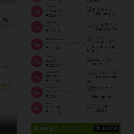
3616名
Dominion
3
ドミニオン
位
2530名
Battle Line
0件
4
バトルライン
位
2378名
Terraforming Mars
5
テラフォーミングマーズ
位
2371名
6 nimmt!
6
ニムト
位
2202名
コール・ウェーレ（Cole Wehrle）
Carcassonne
7
カルカソンヌ
位
2191名
21
Wingspan
持ってる
8
ウイングスパン
位
2150名
Azul
9
アズール
位
1903名
興味ありランキング
トップ50