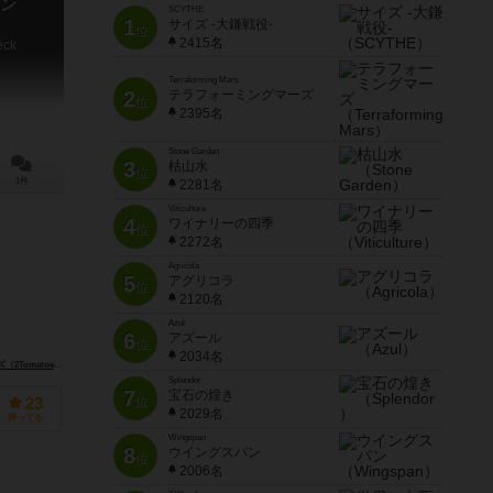
ン
SCYTHE
1
サイズ -大鎌戦役-
位
2415名
eck
Terraforming Mars
2
テラフォーミングマーズ
位
2395名
Stone Garden
3
枯山水
位
1件
2281名
Viticulture
4
ワイナリーの四季
位
2272名
Agricola
5
アグリコラ
位
2120名
Azul
6
アズール
位
2034名
atoes Games）
CMONグローバル（CMON Global Limited）
Splendor
7
宝石の煌き
位
23
2029名
持ってる
Wingspan
8
ウイングスパン
位
2006名