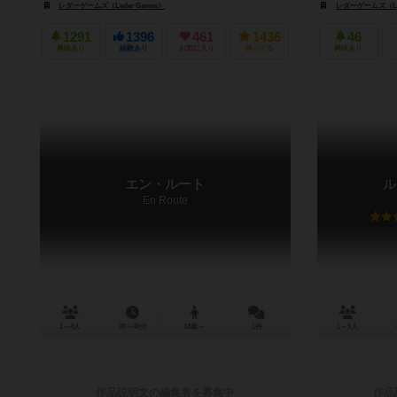
レダーゲームズ（Leder Games）
レダーゲームズ（Led
1291
1396
461
1436
46
興味あり
経験あり
お気に入り
持ってる
興味あり
エン・ルート
ル
En Route
1～4人
20～40分
14歳～
1件
1～5人
作品説明文の編集者を募集中
作品