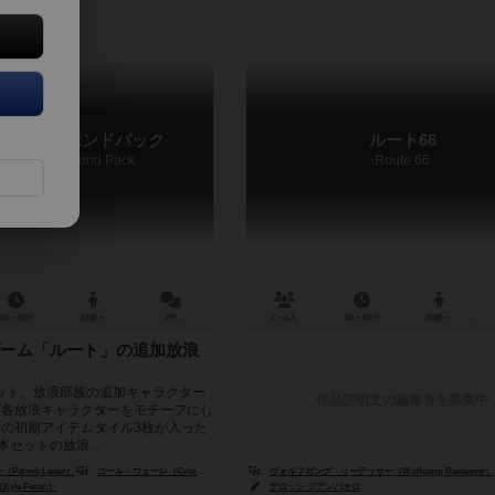
：ザバガボンドパック
ルート66
t: The Vagabond Pack
Route 66
60～90分
10歳～
2件
2～5人
60～80分
10歳～
ーム「ルート」の追加放浪
ット。放浪部族の追加キャラクター
作品説明文の編集者を募集中
、各放浪キャラクターをモチーフにし
加の初期アイテムタイル3枚が入った
セットの放浪...
trick Leder）
コール・ウェーレ（Cole Wehrle）
ヴォルフガング・リーデッサー（Wolfgang Riedesser）
e Ferrin）
デロッシ ジアンパオロ