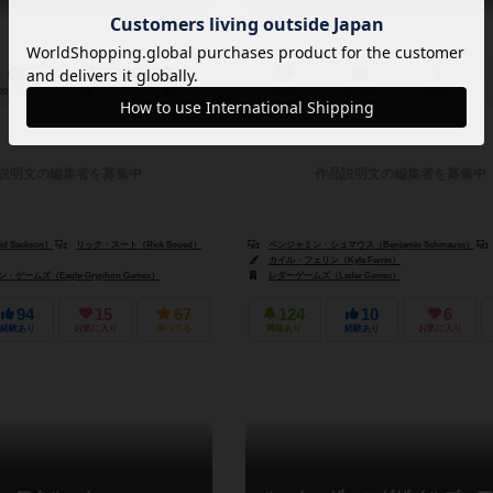
20～40分
9歳～
2件
1～4人
60～90分
10歳～
説明文の編集者を募集中
作品説明文の編集者を募集中
 Sackson）
リック・スート（Rick Soued）
ベンジャミン・シュマウス（Benjamin Schmauss）
カイル・フェリン（Kyle Ferrin）
ゲームズ（Eagle-Gryphon Games）
レダーゲームズ（Leder Games）
94
15
67
124
10
6
経験あり
お気に入り
持ってる
興味あり
経験あり
お気に入り