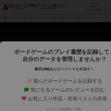
世界のボードゲームを楽しもう！
ボードゲーム専門の総合情報サイト
データベース
検
ボドゲーマTOP
ボードゲームの検索
ルート 163個のボードゲーム
ボードゲームのプレイ履歴を記録して
さくさく表示
じっくり表示
自分のデータを管理しませんか？
商品名、商品説明文、デザイナー名、テーマ名、メカニクス名を対象にフリー
ゲームデザイナー名を指定して
フリーワード
ゲームデザイナー
約75,000人
がボドゲーマを利用中！
遊んだボードゲームを記録する
対象年齢を指定します。
世界観や登場人
対象年齢
テーマ/フレー
気になるゲームのレビューを読む
お気に入り作品・所有リストの共有
ログイン / 会員登録（10秒）