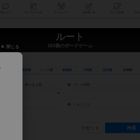
索
新着レビュー
ボードゲーム会
コミュニティ
掲示板一覧
ルート
163個のボードゲーム
閉じる
、
更新順
レート順
登録順
人気順
注目順
投稿数
ワード検索ができます。
検索できます。
プレイ対象人数に含まれるボードゲームを指定します。
目安となる所要時間を指定することができ
遊べる人数
プレイ時間
物などモチーフ・ストーリーを指定することができます。直感的にゲームシステムを理解
ゲーム性を構成するコアシステムです。主
バー
メカニクス
リセット