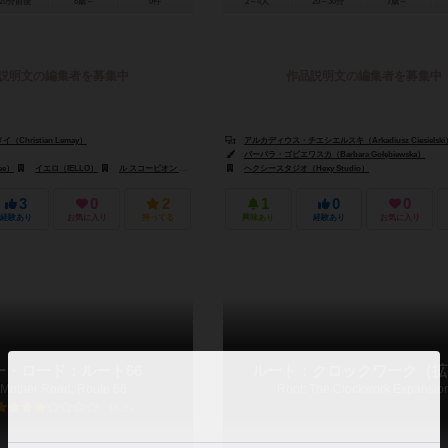
20分前後
8歳～
0件
2～4人
20～30分
7歳～
説明文の編集者を募集中
作品説明文の編集者を募集中
Christian Lemay）
アルカディウス・チエシエルスキ（Arkadiusz Ciesielski
バーバラ・ゴビエワスカ（Barbara Gołębiewska）
ee）
イエロ（IELLO）
ル スコーピオン マスク（Le Scorpion Masque）
ヘクシースタジオ（Hexy Studio）
3
0
2
1
0
0
経験あり
お気に入り
持ってる
興味あり
経験あり
お気に入り
ー・ロード：ルート66
ルート：クロックワーク（拡
 Mother Road: Route 66
Root: The Clockwork Expansio
6.2