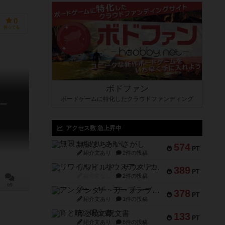
0
持ってる
ボドファン
ボードゲームに特化したクラウドファンディング
ー
アクセス数 急上昇中
無限まちがいさがし
574
PT
紹介文あり
2件の投稿
リワイルド：サウスアメリカ
389
PT
紹介文なし
2件の投稿
0件
アンダー・ザ・テーブラー
378
PT
紹介文あり
1件の投稿
宵と暁の呪文書
133
PT
紹介文あり
8件の投稿