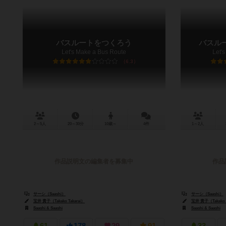
バスルートをつくろう
バスル
Let's Make a Bus Route
Let'
6.3
2～5人
20～30分
10歳～
4件
1～2人
作品説明文の編集者を募集中
作品
サーシ（Saashi）
サーシ（Saashi）
宝井 貴子（Takako Takarai）
宝井 貴子（Takako T
Saashi & Saashi
Saashi & Saashi