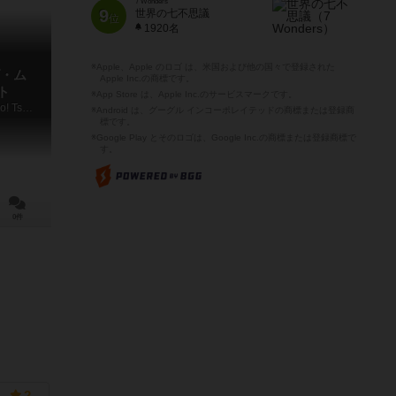
7 Wonders
9
世界の七不思議
位
1920名
※Apple、Apple のロゴ は、米国および他の国々で登録された
・ム
Apple Inc.の商標です。
ト
※App Store は、Apple Inc.のサービスマークです。
The Super Mario Brothers Movie Go! Go! Tsunage Route
※Android は、グーグル インコーポレイテッドの商標または登録商
標です。
※Google Play とそのロゴは、Google Inc.の商標または登録商標で
す。
0件