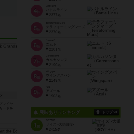
Battle Line
4
バトルライン
位
2377名
Terraforming Mars
5
テラフォーミングマーズ
位
2370名
6 nimmt!
6
ニムト
位
2201名
Carcassonne
7
カルカソンヌ
位
2190名
Wingspan
8
ウイングスパン
位
2149名
Azul
9
アズール
位
ン
1903名
プレイヤ
カードを
興味ありランキング
トップ50
SCYTHE
1
サイズ -大鎌戦役-
位
2415名