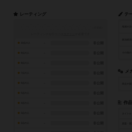
レーティング
テ
地域や文
レーティングを行うには
ログイン
が必要です
政治経済
-
非公開
10点の人
-
非公開
その他の
9点の人
-
非公開
8点の人
メ
-
非公開
7点の人
-
非公開
6点の人
得点や資
-
非公開
5点の人
作
-
非公開
4点の人
-
非公開
3点の人
タイトル
-
非公開
2点の人
原題・英