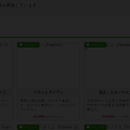
稿を募集しています
レビュー
レビュー
トランスオリエント・エクスプレス
フラットアイアン
花火：スターマイ
ント・
世界に浸れる度 ☆☆☆☆★楽し
自分のカードは見えず他の
とうご
さ ☆☆☆☆★タイパ ☆☆☆☆☆
ーのカードが見える状態で
マンハッ...
教えた...
約4時間前
by DKnewyork
約6時間前
by mob567
レビュー
レビュー