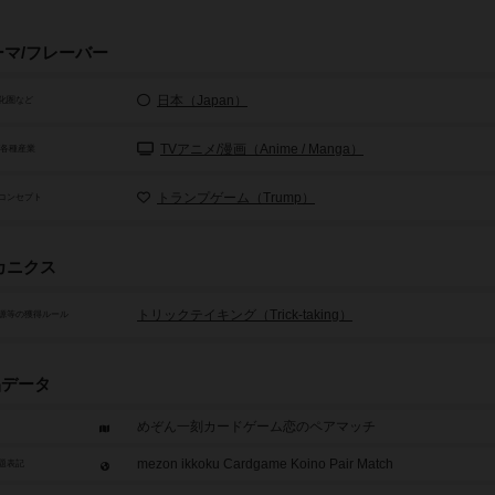
ーマ/フレーバー
日本（Japan）
化圏など
TVアニメ/漫画（Anime / Manga）
/各種産業
トランプゲーム（Trump）
コンセプト
カニクス
トリックテイキング（Trick-taking）
源等の獲得ルール
品データ
めぞん一刻カードゲーム恋のペアマッチ
mezon ikkoku Cardgame Koino Pair Match
題表記