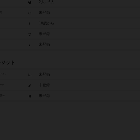
2人～6人
未登録
間
18歳から
未登録
未登録
レジット
未登録
ザイン
未登録
ーク
未登録
/団体