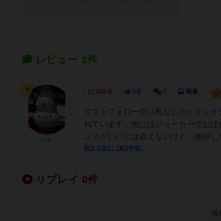
レビュー 1件
神
268名
4名
0
画像
マストフォロー切り札なしのトリックテ
れています。他にはジョーカーでおば
ンスがいいとは言えないけど、獲得した
うらまこ
続きを読む（約3年前）
リプレイ 0件
投