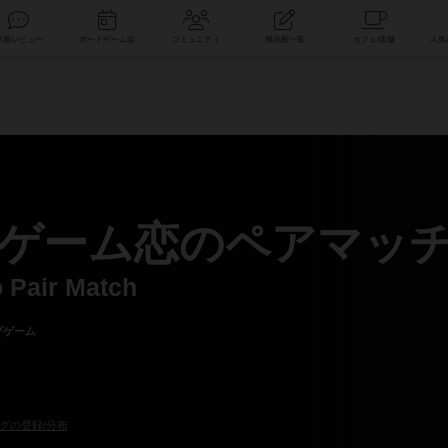
索
新着レビュー
ボードゲーム会
コミュニティ
掲示板一覧
ゲーム恋のペアマッ
 Pair Match
プゲーム
グの登録/分布