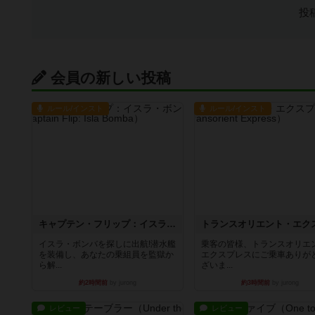
投
会員の新しい投稿
ルール/インスト
ルール/インスト
キャプテン・フリップ：イスラ・ボンバ
イスラ・ボンバを探しに出航!潜水艦
乗客の皆様、トランスオリエ
を装備し、あなたの乗組員を監獄か
エクスプレスにご乗車ありが
ら解...
ざいま...
約2時間前
by jurong
約3時間前
by jurong
レビュー
レビュー