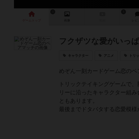
1
1
ゲーム
トップ
画像
動画
レビ
フクザツな愛がいっ
キャラクター
アニメ
トリ
めぞん一刻カードゲーム恋のペ
トリックテイキングゲームで、
リーに沿ったキャラクター組み
ともあります。
最後までドタバタする恋愛模様