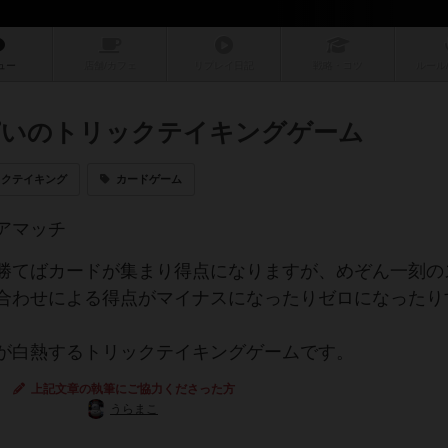
ュー
店舗/
カフェ
リプレイ
日記
戦略
・コツ
ルール
ぱいのトリックテイキングゲーム
ックテイキング
カードゲーム
アマッチ
勝てばカードが集まり得点になりますが、めぞん一刻の
合わせによる得点がマイナスになったりゼロになったり
が白熱するトリックテイキングゲームです。
上記文章の執筆にご協力くださった方
うらまこ