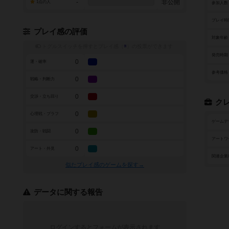
-
非公開
1点の人
参加人数
プレイ時
プレイ感の評価
対象年齢
トグルスイッチを押すとプレイ感（
※
）の投票ができます
発売時期
0
運・確率
参考価格
0
戦略・判断力
0
交渉・立ち回り
ク
0
心理戦・ブラフ
ゲームデ
0
攻防・戦闘
アートワ
0
アート・外見
関連企業
似たプレイ感のゲームを探す→
データに関する報告
ログインするとフォームが表示されます