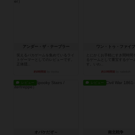
アンダー・ザ・テーブラー
ワン・トゥ・ファイ
笑えるバカゲームを集めているライ
とにかくお手軽にすき間時間
トゲーマーとしてのレビューです。
るゲームとして重宝するゲー
正体隠...
す。いわ...
約8時間前
by toyota
約10時間前
by nabekoh
レビュー
レビュー
オバケだぞ～
南北戦争