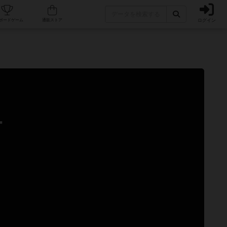
ログイン
カフェ/店舗
人気ボードゲーム
通販ストア
チ