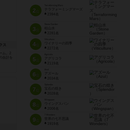
Terraforming Mars
2
テラフォーミングマーズ
位
2394名
Stone Garden
3
枯山水
位
2281名
Viticulture
4
ワイナリーの四季
クス
位
2272名
ーム。2
Agricola
の合計を
5
アグリコラ
位
2119名
Azul
6
アズール
位
2034名
Splendor
7
宝石の煌き
位
2028名
Wingspan
8
ウイングスパン
位
2006名
7 Wonders
9
世界の七不思議
位
1919名