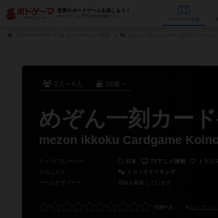
世界のボードゲームを楽しもう！
ボードゲーム専門の総合情報サイト
データベース
検
ボドゲーマTOP
ボードゲームの検索
めぞん一刻カードゲーム恋のペアマッチ
2人～6人
18歳～
めぞん一刻カード
mezon ikkoku Cardgame Koino
テーマ/フレーバー
：
日本
TVアニメ/漫画
トラン
メカニクス
：
トリックテイキング
ゲームデザイナー
：
登録を募集しています
レーティン