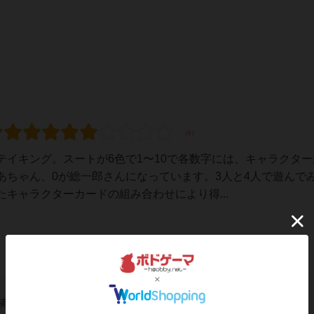
イキング。スートが6色で1〜10で各数字には、キャラクター
あちゃん、0が総一郎さんになっています。3人と4人で遊んで
キャラクターカードの組み合わせにより得...
稿を募集しています