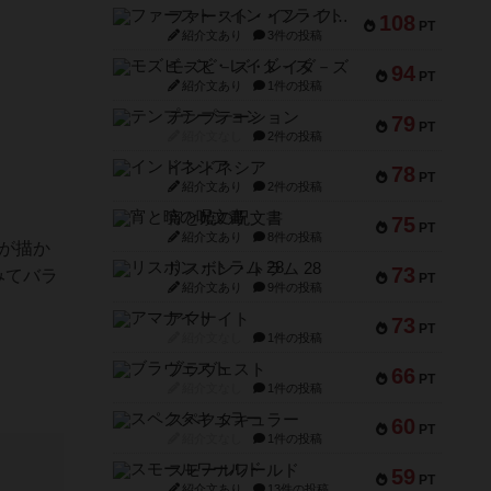
ファースト・イン・フライト
108
PT
紹介文あり
3件の投稿
モズビ－ズ・レイダ－ズ
94
PT
紹介文あり
1件の投稿
テンプテーション
79
PT
紹介文なし
2件の投稿
インドネシア
78
PT
紹介文あり
2件の投稿
宵と暁の呪文書
75
PT
紹介文あり
8件の投稿
が描か
リスボン・トラム 28
73
みてバラ
PT
紹介文あり
9件の投稿
アマナイト
73
PT
紹介文なし
1件の投稿
ブラヴェスト
66
PT
紹介文なし
1件の投稿
スペクタキュラー
60
PT
紹介文なし
1件の投稿
スモールワールド
59
PT
紹介文あり
13件の投稿