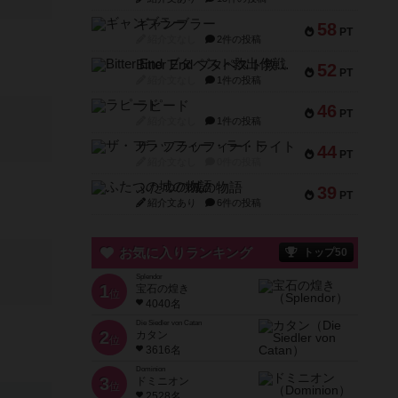
ギャンブラー
58
PT
紹介文なし
2件の投稿
Bitter End ブタペスト救出作戦
52
PT
紹介文なし
1件の投稿
ラピード
46
PT
紹介文なし
1件の投稿
ザ・フラッフィー・ライト
44
PT
紹介文なし
0件の投稿
ふたつの城の物語
39
PT
紹介文あり
6件の投稿
お気に入りランキング
トップ50
Splendor
1
宝石の煌き
位
4040名
Die Siedler von Catan
2
カタン
位
3616名
Dominion
3
ドミニオン
位
2528名