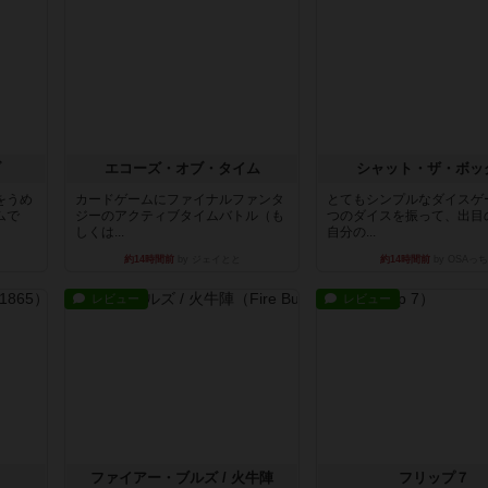
ブ
エコーズ・オブ・タイム
シャット・ザ・ボッ
をうめ
カードゲームにファイナルファンタ
とてもシンプルなダイスゲ
ムで
ジーのアクティブタイムバトル（も
つのダイスを振って、出目
しくは...
自分の...
約14時間前
by ジェイとと
約14時間前
by OSAっち
レビュー
レビュー
ファイアー・ブルズ / 火牛陣
フリップ７