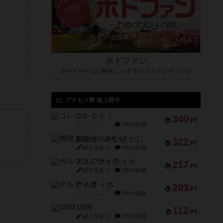
ボドファン
ボードゲームに特化したクラウドファンディング
アクセス数 急上昇中
コレクト！
340
PT
紹介文なし
1件の投稿
無限まちがいさがし
322
PT
紹介文あり
2件の投稿
ガルフストライク
217
PT
紹介文あり
1件の投稿
クルティボ
203
PT
紹介文なし
1件の投稿
1809
112
PT
紹介文あり
1件の投稿