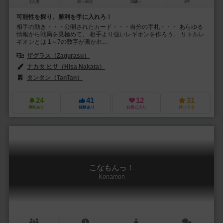
2人用
20～60分
10歳～
2件
可能性を探り、勝利を手に入れろ！
相手の動き・・・公開されたカード・・・自分の手札・・・ あらゆる
情報から戦局を見極めて、 相手より強いレギオンを作ろう。 リトルレ
ギオンとは 1～7の数字が書かれ...
ザグラス（Zagurasu）
ナカタ ヒサ（Hisa Nakata）
タンタン（TanTan）
24
41
12
31
興味あり
経験あり
お気に入り
持ってる
こなもんっ！
Konamon