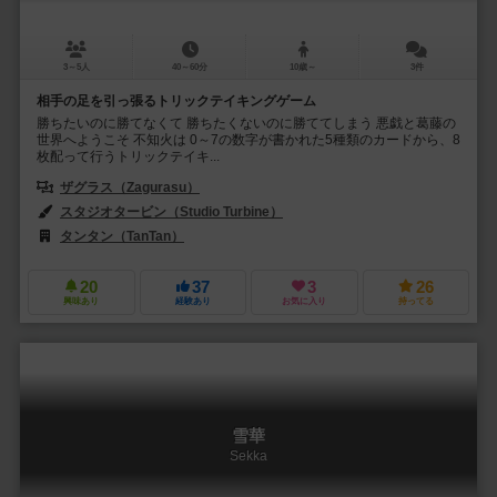
3～5人
40～60分
10歳～
3件
相手の足を引っ張るトリックテイキングゲーム
勝ちたいのに勝てなくて 勝ちたくないのに勝ててしまう 悪戯と葛藤の
世界へようこそ 不知火は 0～7の数字が書かれた5種類のカードから、8
枚配って行うトリックテイキ...
ザグラス（Zagurasu）
スタジオタービン（Studio Turbine）
タンタン（TanTan）
20
37
3
26
興味あり
経験あり
お気に入り
持ってる
雪華
Sekka