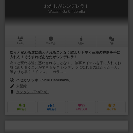
わたしがシンデレラ！
Watashi Ga Cinderella
2～4人
15～45分
8歳～
0件
次々と変わる道に惑わされることなく誰よりも早く三種の神器を手に
入れろ！そうすればあなたがシンデレラ！
次々と変わる道に惑わされることなく、 無事アイテムを手に入れてお
城に辿り着くことができるか？ シンデレラになれるのはたった一人。
誰よりも早く「ドレス」「ガラス...
ハセカワ シキ（Shiki Hasekawa）
未登録
タンタン（TanTan）
0
1
0
2
興味あり
経験あり
お気に入り
持ってる