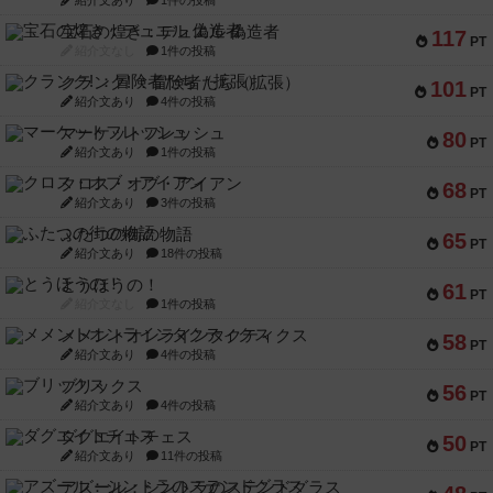
紹介文あり
1件の投稿
宝石の煌き：デュエル 偽造者
117
PT
紹介文なし
1件の投稿
クランク! ：冒険者たち（拡張）
101
PT
紹介文あり
4件の投稿
マーケットフレッシュ
80
PT
紹介文あり
1件の投稿
クロス・オブ・アイアン
68
PT
紹介文あり
3件の投稿
ふたつの街の物語
65
PT
紹介文あり
18件の投稿
とうほうの！
61
PT
紹介文なし
1件の投稿
メメントオンラインタクティクス
58
PT
紹介文あり
4件の投稿
ブリックス
56
PT
紹介文あり
4件の投稿
ダグエイトチェス
50
PT
紹介文あり
11件の投稿
アズール：シントラのステンドグラス