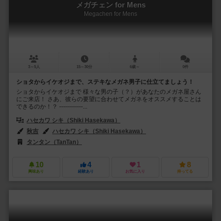
メガチェン for Mens
Megachen for Mens
3～5人
15～30分
6歳～
0件
ショタからイケオジまで、ステキなメガネ男子に仕立てましょう！
ショタからイケオジまで 様々な男の子（？）があなたのメガネ屋さん
にご来店！ さあ、彼らの要望に合わせてメガネをオススメすることは
できるのか！？ ------------...
ハセカワ シキ（Shiki Hasekawa）
秋吉
ハセカワ シキ（Shiki Hasekawa）
タンタン（TanTan）
10
4
1
8
興味あり
経験あり
お気に入り
持ってる