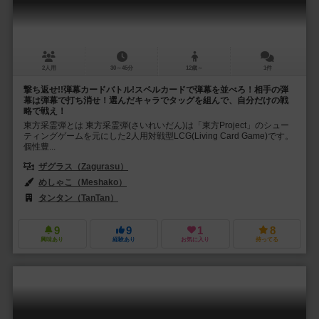
2人用
30～45分
12歳～
1件
撃ち返せ!!弾幕カードバトル!スペルカードで弾幕を並べろ！相手の弾
幕は弾幕で打ち消せ！選んだキャラでタッグを組んで、自分だけの戦
略で戦え！
東方采霊弾とは 東方采霊弾(さいれいだん)は「東方Project」のシュー
ティングゲームを元にした2人用対戦型LCG(Living Card Game)です。
個性豊...
ザグラス（Zagurasu）
めしゃこ（Meshako）
タンタン（TanTan）
9
9
1
8
興味あり
経験あり
お気に入り
持ってる