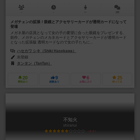
－
－
ー
2件
メガチェンの拡張！眼鏡とアクセサリーカードが透明カードになって
登場
メガネ屋の店員となって女の子の要望に合った眼鏡をプレゼンする、
前作、メガチェンのメカネカードとアクセサリーカードが透明カード
となった拡張版 透明カードなので女の子たちに...
ハセカワ シキ（Shiki Hasekawa）
未登録
タンタン（TanTan）
20
9
6
25
興味あり
経験あり
お気に入り
持ってる
不知火
shiranui
6.0