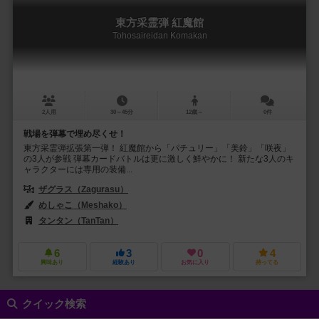
東方采霊弾 紅魔館
Tohosaireidan Komakan
2人用
30～45分
12歳～
0件
戦場を弾幕で埋め尽くせ！
東方采霊弾拡張第一弾！ 紅魔館から「パチュリー」「美鈴」「咲夜」
の3人が参戦 弾幕カードバトルは更に激しく鮮やかに！ 新たな3人のキ
ャラクターには専用の装備...
ザグラス（Zagurasu）
めしゃこ（Meshako）
タンタン（TanTan）
6
3
0
4
興味あり
経験あり
お気に入り
持ってる
クイック検索