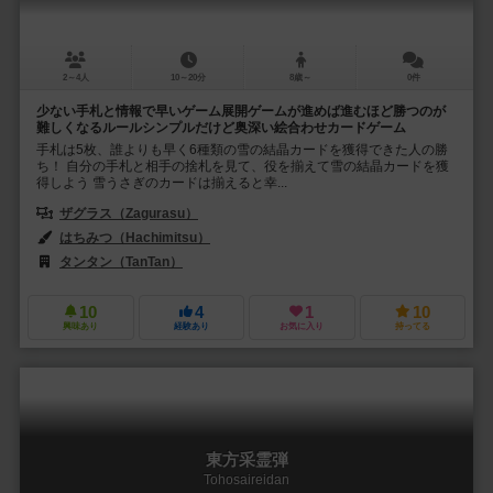
2～4人
10～20分
8歳～
0件
少ない手札と情報で早いゲーム展開ゲームが進めば進むほど勝つのが
難しくなるルールシンプルだけど奥深い絵合わせカードゲーム
手札は5枚、誰よりも早く6種類の雪の結晶カードを獲得できた人の勝
ち！ 自分の手札と相手の捨札を見て、役を揃えて雪の結晶カードを獲
得しよう 雪うさぎのカードは揃えると幸...
ザグラス（Zagurasu）
はちみつ（Hachimitsu）
タンタン（TanTan）
10
4
1
10
興味あり
経験あり
お気に入り
持ってる
東方采霊弾
Tohosaireidan