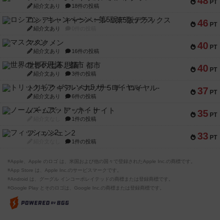
48
PT
紹介文あり
18件の投稿
ロシアン・キャンペーン：第5版デラックス
46
PT
紹介文あり
0件の投稿
マスクメン
40
PT
紹介文あり
16件の投稿
世界の七不思議：都市
40
PT
紹介文あり
3件の投稿
トリックギア - ペルソナ5 ザ・ロイヤル-
37
PT
紹介文あり
6件の投稿
ノームズ・アット・ナイト
35
PT
紹介文なし
1件の投稿
フィッシェン2
33
PT
紹介文なし
1件の投稿
※Apple、Apple のロゴ は、米国および他の国々で登録されたApple Inc.の商標です。
※App Store は、Apple Inc.のサービスマークです。
※Android は、グーグル インコーポレイテッドの商標または登録商標です。
※Google Play とそのロゴは、Google Inc.の商標または登録商標です。