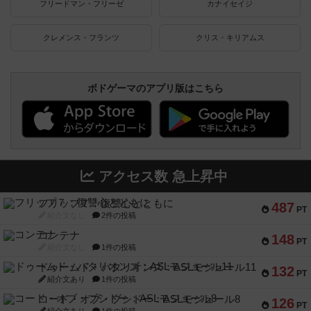
フリードマン・フリーゼ
カナイセイジ
クレメンス・フランツ
クリス・キリアムス
ボドゲーマのアプリ版はこちら
アクセス数 急上昇中
フリップ７：復讐心とともに
487
PT
紹介文なし
2件の投稿
コンテナ
148
PT
紹介文なし
1件の投稿
ドゥームド・バタリオンズ：ASLモジュール11
132
PT
紹介文あり
1件の投稿
コード・オブ・ブシドー：ASLモジュール8
126
PT