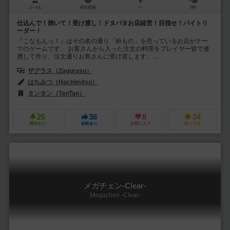
2～4人
45分前後
ー
0件
仕込んで！焼いて！受け渡し！ドタバタお店経営！目指せ！バイトリ
ーダー！
『こなもんっ！』はその名の通り「粉もの」を売っているお店がテー
マのゲームです。 お客さんから入った注文の料理をプレイヤー皆で連
携して作り、注文通りお客さんに受け渡します。 ...
ザグラス（Zagurasu）
はちみつ（Hachimitsu）
タンタン（TanTan）
25
36
8
34
興味あり
経験あり
お気に入り
持ってる
メガチェン-Clear-
Megachen -Clear-