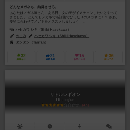
どんなメガネも、納得させろ。
あなたはメガネ屋さん。ある日、女の子がイメチェンしたいとやって
きました。 とんでもメガネでも話術でぴったりのメガネに！？ さあ、
要望に合わせてメガネをオススメしましょう！...
ハセカワ シキ（Shiki Hasekawa）
のこみ
ハセカワ シキ（Shiki Hasekawa）
タンタン（TanTan）
32
21
15
36
興味あり
経験あり
お気に入り
持ってる
リトルレギオン
Little legion
6.3