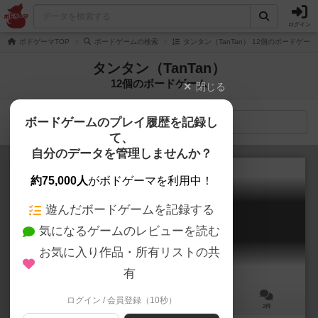
ログイン
ボドゲーマTOP
ボードゲームの検索
タンタン（TanTan） 12個のボードゲーム
タンタン（TanTan）
12個のボードゲーム
閉じる
ボードゲームのプレイ履歴を記録し
検索メニュー
て、
自分のデータを管理しませんか？
約75,000人
がボドゲーマを利用中！
遊んだボードゲームを記録する
単語探知機タンタンゴ
気になるゲームのレビューを読む
Word Radar Tantango
5.9
お気に入り作品・所有リストの共
有
ログイン / 会員登録（10秒）
2～5人
30～60分
12歳～
2件