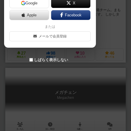
Google
X
超越新技術！？すごく手動なんですが！？？
あなた達は思考を読み取る単語探知機”タンタンゴ”の開発チーム。まも
なくタンタンゴ審査委員会の厳しいチェックが始まります。 しかしタ
Apple
Facebook
ンタンゴはまったくもって未完成！！ まる...
または
イトウ アキヒロ（Akihiro Ito）
フジカワ ユウト（Yuto Fujikawa）
岡村 奏弥（Soya Okamura）
メールで会員登録
角刈書店（Kakugari Books）
27
98
10
46
興味あり
経験あり
お気に入り
持ってる
しばらく表示しない
メガチェン
Megachen
3～5人
15～30分
6歳～
3件