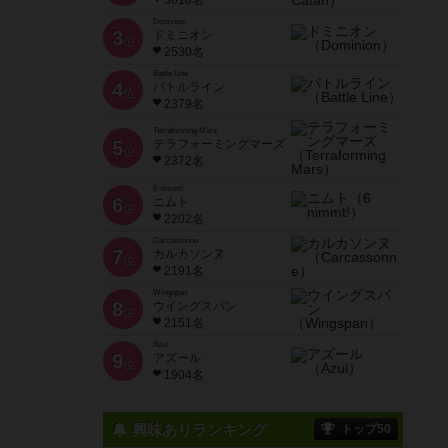
3618名
Dominion
3
ドミニオン
位
2530名
Battle Line
4
バトルライン
位
2379名
Terraforming Mars
5
テラフォーミングマーズ
位
2372名
6 nimmt!
6
ニムト
位
2202名
Carcassonne
7
カルカソンヌ
位
2191名
Wingspan
8
ウイングスパン
位
2151名
Azul
9
アズール
位
1904名
興味ありランキング
トップ50