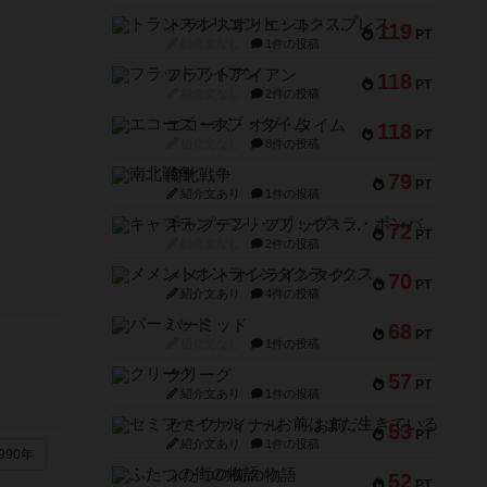
トランスオリエント・エクスプレス
119
PT
紹介文なし
1件の投稿
フラットアイアン
118
PT
紹介文なし
2件の投稿
エコーズ・オブ・タイム
118
PT
紹介文なし
8件の投稿
南北戦争
79
PT
紹介文あり
1件の投稿
キャプテン・フリップ：イスラ・ボンバ
72
PT
紹介文なし
2件の投稿
メメントオンラインタクティクス
70
PT
紹介文あり
4件の投稿
パーミッド
68
PT
紹介文なし
1件の投稿
クリーグ
57
PT
紹介文あり
1件の投稿
セミファイナル ～お前はまだ生きている～
53
PT
紹介文あり
1件の投稿
990年
ふたつの街の物語
52
PT