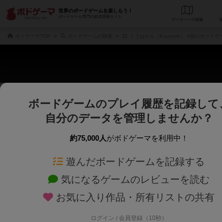
世界のボードゲームを楽しもう！
ボードゲーム専門の総合情報サイト
データベース
検
ボドゲーマTOP
ボードゲームの検索
くうねりん（Kuunerin） 4個のボードゲ
ボードゲームのプレイ履歴を記録して
さくさく表示
じっくり表示
自分のデータを管理しませんか？
商品名、商品説明文、デザイナー名、テーマ名、メカニクス名を対象にフリー
ゲームデザイナー名を指定して
フリーワード
ゲームデザイナー
約75,000人
がボドゲーマを利用中！
遊んだボードゲームを記録する
対象年齢を指定します。
世界観や登場人
対象年齢
テーマ/フレー
気になるゲームのレビューを読む
お気に入り作品・所有リストの共有
ログイン / 会員登録（10秒）