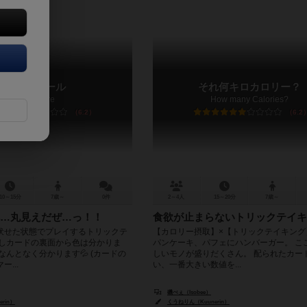
マルミエール
それ何キロカロリー？
Malumière
How many Calories?
6.2
6.2
10～15分
7歳～
0件
2～4人
15～20分
7歳～
…丸見えだぜ…っ！！
食欲が止まらないトリックテイキ
伏せた状態でプレイするトリックテ
【カロリー摂取】×【トリックテイキング
だしカードの裏面から色は分かりま
パンケーキ、パフェにハンバーガー。 こ
なんとなく分かります💦 (カードの
しいモノが盛りだくさん。 配られたカー
...
い、一番大きい数値を...
磯べぇ（Isobee）
rin）
くうねりん（Kuunerin）