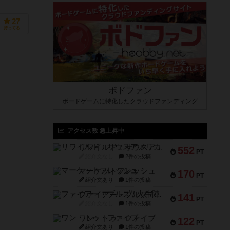
27
持ってる
ボドファン
ボードゲームに特化したクラウドファンディング
アクセス数 急上昇中
リワイルド：サウスアメリカ
552
PT
紹介文なし
2件の投稿
マーケットフレッシュ
170
PT
紹介文あり
1件の投稿
ファイアー・ブルズ / 火牛陣
141
PT
紹介文なし
1件の投稿
ワン・トゥ・ファイブ
122
PT
紹介文あり
1件の投稿