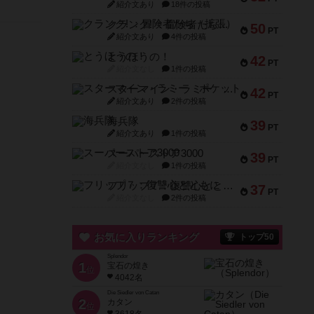
紹介文あり
18件の投稿
クランク! ：冒険者たち（拡張）
50
PT
紹介文あり
4件の投稿
とうほうの！
42
PT
紹介文なし
1件の投稿
スターマイン・ラミー ポケット
42
PT
紹介文あり
2件の投稿
海兵隊
39
PT
紹介文あり
1件の投稿
スーパーストア3000
39
PT
紹介文なし
1件の投稿
フリップ７：復讐心とともに
37
PT
紹介文なし
2件の投稿
お気に入りランキング
トップ50
Splendor
1
宝石の煌き
位
4042名
Die Siedler von Catan
2
カタン
位