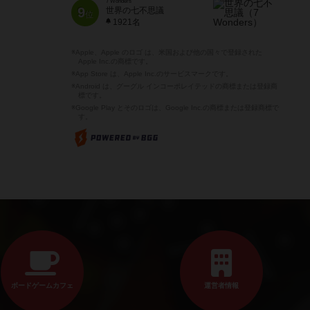
7 Wonders
9
世界の七不思議
位
1921名
※Apple、Apple のロゴ は、米国および他の国々で登録された
Apple Inc.の商標です。
※App Store は、Apple Inc.のサービスマークです。
※Android は、グーグル インコーポレイテッドの商標または登録商
標です。
※Google Play とそのロゴは、Google Inc.の商標または登録商標で
す。
ボードゲームカフェ
運営者情報