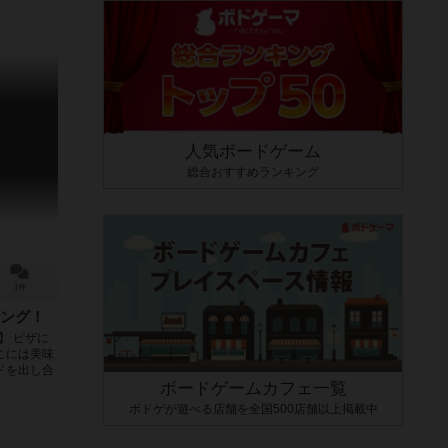
人気ボードゲーム
総合おすすめランキング
1件
ング！
】 ピザに
こには美味
ドを出し合
ボードゲームカフェ一覧
ボドゲが遊べる店舗を全国500店舗以上掲載中