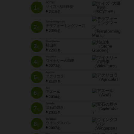
SCYTHE
1
サイズ -大鎌戦役-
位
2416名
Terraforming Mars
2
テラフォーミングマーズ
位
2395名
Stone Garden
3
枯山水
位
2281名
Viticulture
4
ワイナリーの四季
位
2273名
Agricola
5
アグリコラ
位
2120名
Azul
6
アズール
位
2034名
Splendor
7
宝石の煌き
位
2031名
Wingspan
8
ウイングスパン
位
2007名