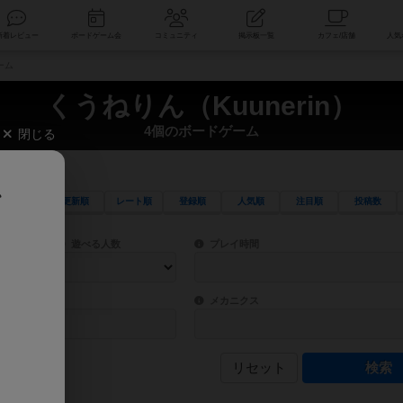
索
新着レビュー
ボードゲーム会
コミュニティ
掲示板一覧
ーム
くうねりん（Kuunerin）
4個のボードゲーム
閉じる
、
更新順
レート順
登録順
人気順
注目順
投稿数
ワード検索ができます。
検索できます。
プレイ対象人数に含まれるボードゲームを指定します。
目安となる所要時間を指定することができ
遊べる人数
プレイ時間
物などモチーフ・ストーリーを指定することができます。直感的にゲームシステムを理解
ゲーム性を構成するコアシステムです。主
バー
メカニクス
リセット