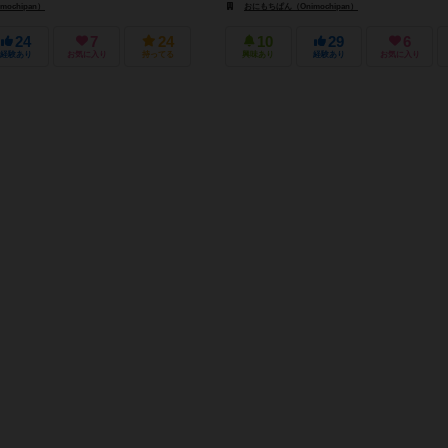
ochipan）
おにもちぱん（Onimochipan）
24
7
24
10
29
6
経験あり
お気に入り
持ってる
興味あり
経験あり
お気に入り