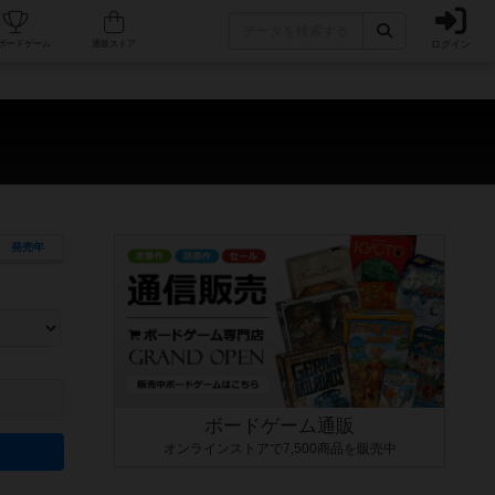
ログイン
カフェ/店舗
人気ボードゲーム
通販ストア
発売年
ます。マニュアルを読む時間や参加者へのルール説明時間は含まれていないため、初めて遊
できるよう、中世ファンタジー・クッキング・海賊同士の対決など、ゲームコンセプトを絞
にボードゲームに慣れている方向けの絞込機能です。例えば「ダイスロール」はランダム値
ボードゲーム通販
オンラインストアで7,500商品を販売中