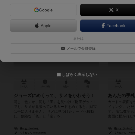
Google
X
Apple
Facebook
ハイドアンドシャーク
または
HIDE and SHARK
メールで会員登録
6.3
しばらく表示しない
2～5人
10～15分
6歳～
1件
2～4人
ジョーズにめくって、サメをかわそう！
あんたの手札
同じ「色」か、同じ「宝」を見つけて財宝ゲット！
カードの表面を
でも、サメが見張っているカードをめくると、財宝
イキング。 た
は手に入りません。 サメは見つけたカードへ移動
す。 実は数字も
し、危険な「色」と「宝」を...
裏面に描かれたマー
磯べぇ（Isobee）
磯べぇ（Isobee）
くうねりん（Kuunerin）
くうねりん（Kuune