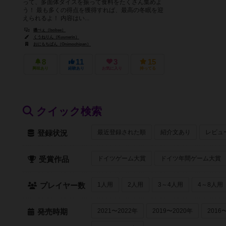
って、多面体ダイスを振って食料をたくさん集めよ
う！ 最も多くの得点を獲得すれば、最高の冬眠を迎
えられるよ！ 内容はい...
磯べぇ（Isobee）
くうねりん（Kuunerin）
おにもちぱん（Onimochipan）
8
11
3
15
興味あり
経験あり
お気に入り
持ってる
クイック検索
最近登録された順
紹介文あり
レビュ
登録状況
ドイツゲーム大賞
ドイツ年間ゲーム大賞
受賞作品
1人用
2人用
3～4人用
4～8人用
プレイヤー数
2021〜2022年
2019〜2020年
2016
発売時期