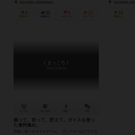
おにもちぱん（Onimochipan）
おにもちぱん（Onim
9
33
8
22
10
興味あり
経験あり
お気に入り
持ってる
興味あり
くまっころ！
Dice & Bear
2～4人
10～15分
8歳～
0件
振って、祈って、貯えて。ダイスを使っ
た食料集め。
気軽に遊べるダイスゲーム。 プレイヤーはクマとな