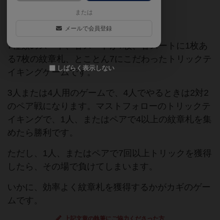
または
ポストカードゲーム
日本作
メールで会員登録
7種類のスート、各スートが7枚、各スートに1枚あ
る7枚の紋章札、とことん7にこだわったトリックテ
しばらく表示しない
イキングゲームです。
3人または4人用のゲームで、4人でやるときは2対2
のペア戦になります。マストフォローのトリックテ
イキングで、1人、またはペアで4以上の紋章札を集
めたら勝利です。
ただし、1人、またはペアで7回以上トリックを獲得
したら、その場で負けてしまいます。
いかに、効率よく紋章札を獲得するかがカギのゲー
ムです。
上記文章の執筆にご協力くださった方