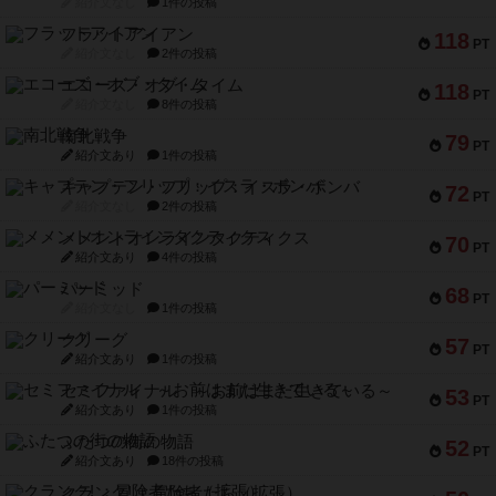
紹介文なし
1件の投稿
フラットアイアン
118
PT
紹介文なし
2件の投稿
エコーズ・オブ・タイム
118
PT
紹介文なし
8件の投稿
南北戦争
79
PT
紹介文あり
1件の投稿
キャプテン・フリップ：イスラ・ボンバ
72
PT
紹介文なし
2件の投稿
メメントオンラインタクティクス
70
PT
紹介文あり
4件の投稿
パーミッド
68
PT
紹介文なし
1件の投稿
クリーグ
57
PT
紹介文あり
1件の投稿
セミファイナル ～お前はまだ生きている～
53
PT
紹介文あり
1件の投稿
ふたつの街の物語
52
PT
紹介文あり
18件の投稿
クランク! ：冒険者たち（拡張）