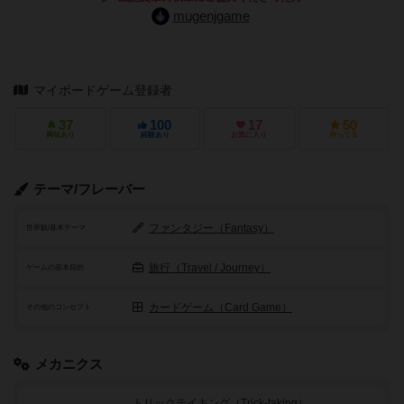
mugenjgame
マイボードゲーム登録者
37
100
17
50
興味あり
経験あり
お気に入り
持ってる
テーマ/フレーバー
ファンタジー（Fantasy）
世界観/基本テーマ
旅行（Travel / Journey）
ゲームの基本目的
カードゲーム（Card Game）
その他のコンセプト
メカニクス
トリックテイキング（Trick-taking）