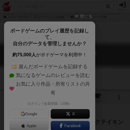
ログイン
閉じる
ボドゲーマTOP
ボードゲームの検索
七つの紋章、七つの部族
ボードゲームのプレイ履歴を記録し
て、
自分のデータを管理しませんか？
七つの紋章、七つの部族
約75,000人
がボドゲーマを利用中！
7 Symbols, and 7 Nations
遊んだボードゲームを記録する
気になるゲームのレビューを読む
お気に入り作品・所有リストの共
有
1
3
4
トップ
画像
動画
レビュー
カフェ
ログイン / 会員登録（10秒）
Google
X
とことん『7』にこだわったトリックテイキン
Apple
Facebook
グゲーム