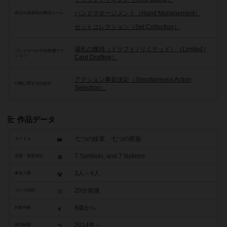
ハンドマネージメント（Hand Management）
得点や資源等の獲得ルール
セットコレクション（Set Collection）
場札の獲得（ドラフト / リミテッド）（Limited /
プレイヤーの干渉/影響アク
ション
Card Drafting）
アクション事前決定（Simultaneous Action
行動に関する仕組み
Selection）
作品データ
七つの紋章、七つの部族
タイトル
7 Symbols, and 7 Nations
原題・英題表記
3人～4人
参加人数
20分前後
プレイ時間
8歳から
対象年齢
2014年～
発売時期