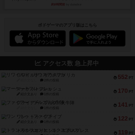
約8時間前
by daisdice
ボドゲーマのアプリ版はこちら
アクセス数 急上昇中
リワイルド：サウスアメリカ
552
PT
紹介文なし
2件の投稿
マーケットフレッシュ
170
PT
紹介文あり
1件の投稿
ファイアー・ブルズ / 火牛陣
141
PT
紹介文なし
1件の投稿
ワン・トゥ・ファイブ
122
PT
紹介文あり
1件の投稿
トランスオリエント・エクスプレス
119
PT