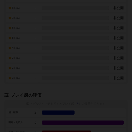
-
非公開
8点の人
-
非公開
7点の人
-
非公開
6点の人
-
非公開
5点の人
-
非公開
4点の人
-
非公開
3点の人
-
非公開
2点の人
-
非公開
1点の人
プレイ感の評価
トグルスイッチを押すとプレイ感（
※
）の投票ができます
2
運・確率
5
戦略・判断力