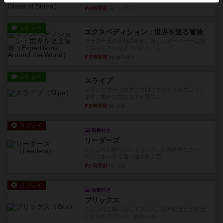
約4時間前
by しんたろ
レビュー
エクスペディション：世界を巡る冒険
クラマー氏の不朽の名作。新しいボードゲームほ
どおもしろいはず？いいえ。...
約5時間前
by 田中昌平
レビュー
スライプ
メインコマ一つサブコマ四つでそれぞれプレイし
ます。動かし方はコマか壁に...
約5時間前
by くみ
リプレイ
画像付き
リーダーズ
久しぶりに取り出してプレイ。詰めきれなかっ
た…であっさり追い込まれて負...
約5時間前
by くみ
リプレイ
画像付き
ブリックス
久しぶりに取り出してプレイ。記号担当と色担当
に分かれてプレイ。あかんか...