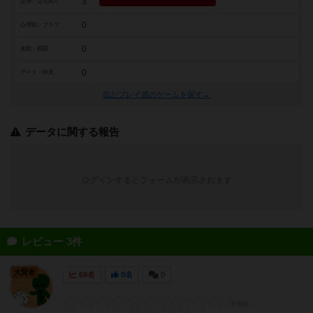
3
交渉・立ち回り
0
心理戦・ブラフ
0
攻防・戦闘
0
アート・外見
似たプレイ感のゲームを探す→
データに関する報告
ログインするとフォームが表示されます
レビュー 3件
大賢者
69名
0名
0