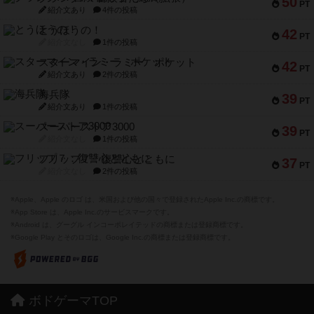
50
PT
紹介文あり
4件の投稿
とうほうの！
42
PT
紹介文なし
1件の投稿
スターマイン・ラミー ポケット
42
PT
紹介文あり
2件の投稿
海兵隊
39
PT
紹介文あり
1件の投稿
スーパーストア3000
39
PT
紹介文なし
1件の投稿
フリップ７：復讐心とともに
37
PT
紹介文なし
2件の投稿
※Apple、Apple のロゴ は、米国および他の国々で登録されたApple Inc.の商標です。
※App Store は、Apple Inc.のサービスマークです。
※Android は、グーグル インコーポレイテッドの商標または登録商標です。
※Google Play とそのロゴは、Google Inc.の商標または登録商標です。
ボドゲーマTOP