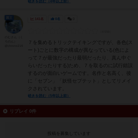
続きを読む（4年以上前）
国王
141名
0名
0
のむさん（く
ろのん）
７を集めるトリックテイキングですが、各色(ス
@chrono216
ート)ごとに数字の構成が異なっている(色によ
って７が最強だったり最弱だったり、真ん中ぐ
らいだったりする)ため、７を取るのに試行錯誤
するのが面白いゲームです。名作と名高く、後
に「セブン」「妖怪セプテット」としてリメイ
クされています。
続きを読む（5年以上前）
リプレイ 0件
投稿を募集しています