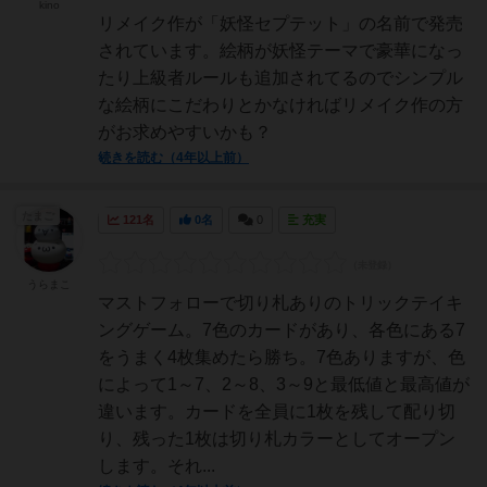
kino
リメイク作が「妖怪セプテット」の名前で発売
されています。絵柄が妖怪テーマで豪華になっ
たり上級者ルールも追加されてるのでシンプル
な絵柄にこだわりとかなければリメイク作の方
がお求めやすいかも？
続きを読む（4年以上前）
たまご
121名
0名
0
充実
うらまこ
マストフォローで切り札ありのトリックテイキ
ングゲーム。7色のカードがあり、各色にある7
をうまく4枚集めたら勝ち。7色ありますが、色
によって1～7、2～8、3～9と最低値と最高値が
違います。カードを全員に1枚を残して配り切
り、残った1枚は切り札カラーとしてオープン
します。それ...