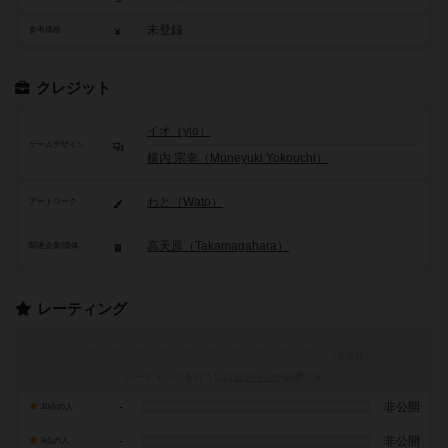
未登録
参考価格
クレジット
イオ（yio）
ゲームデザイン
横内 宗幸（Muneyuki Yokouchi）
わと（Wato）
アートワーク
高天原（Takamagahara）
関連企業/団体
レーティング
レーティングを行うには
ログイン
が必要です
-
非公開
10点の人
-
非公開
9点の人