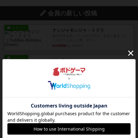
会員の新しい投稿
レビュー
ナンジャモンジャ・ミドリ
私は吃音を持っているのですが、友達と集まって
このゲームをした際、3ゲー...
約2時間前
by 155973
レビュー
ジンラミー
トランプで遊べる2人対戦の麻雀風ゲームです。
10枚の手札で、同じスーツ...
約3時間前
by OSAっち
ルール/インスト
画像付き
充実
フリップ７：復讐心とともに
概要Flip 7が復活しました――復讐を伴って!オリ
ジナルゲームの楽し...
約3時間前
by jurong
レビュー
アズール：シントラのステンドグラス
大好きなアズールシリーズ。ステンドグラスを作
っていきます✨1部より自由...