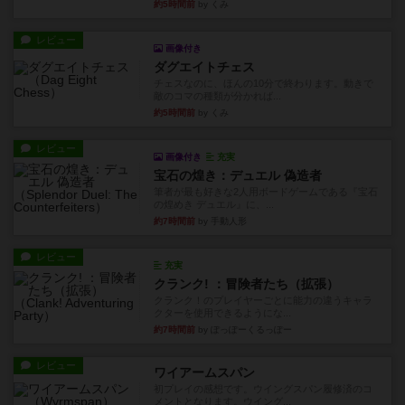
約5時間前
by くみ
レビュー
画像付き
ダグエイトチェス
チェスなのに、ほんの10分で終わります。動きで
敵のコマの種類が分かれば...
約5時間前
by くみ
レビュー
画像付き
充実
宝石の煌き：デュエル 偽造者
筆者が最も好きな2人用ボードゲームである『宝石
の煌めき デュエル』に、...
約7時間前
by 手動人形
レビュー
充実
クランク! ：冒険者たち（拡張）
クランク！のプレイヤーごとに能力の違うキャラ
クターを使用できるようにな...
約7時間前
by ぽっぽーくるっぽー
レビュー
ワイアームスパン
初プレイの感想です。ウイングスパン履修済のコ
メントとなります。ウイング...