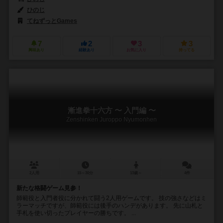
ひのじ
てねずっとGames
7
2
3
3
興味あり
経験あり
お気に入り
持ってる
漸進拳十六方 〜 入門編 〜
Zenshinken Juroppo Nyumonhen
2人用
15～30分
13歳～
4件
新たな格闘ゲーム見参！
師範役と入門者役に分かれて闘う2人用ゲームです。 技の強さなどはミ
ラーマッチですが、師範役には後手のハンデがあります。 先に山札と
手札を使い切ったプレイヤーの勝ちです。 ...