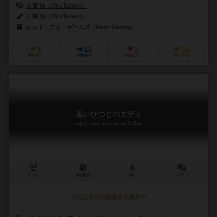
田貫 知（Jiru Tanuki）
田貫 知（Jiru Tanuki）
レッド・アイ・ゲームズ（Red I Games）
3
11
2
12
興味あり
経験あり
お気に入り
持ってる
黒いひつじのエディ
Eddy, das schwarze Schaf
2～4人
10分前後
3歳～
0件
作品説明文の編集者を募集中