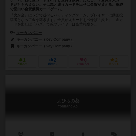
ドだともらえない。子は親と違うカードを出せば金貨が貰える。単純
で面白い金貨獲得カードゲーム。
『火か金』は５分で遊べるバッティングゲーム。プレイヤーは動画投
稿者となって金を稼ぎます。全員が火カードを出せば「炎上」、金カ
ードを出せば「バズ」で親プレイヤーは豪華報酬を...
キーカンパニー
キーカンパニー（Key Company）
キーカンパニー（Key Company）
1
2
0
2
興味あり
経験あり
お気に入り
持ってる
よひらの葵
Yohirano Aoi