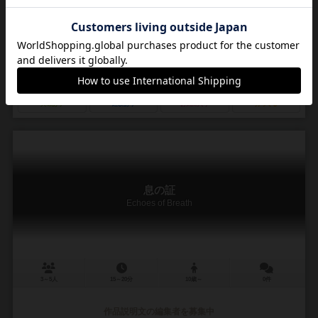
利を目指す、2〜4人用のレースカードゲームです。 プレイヤーは「ル
ートカード」を使ってコーギーを前進させ...
ひのじ（Hinoji）
ひのじ（Hinoji）
まのじ（Manoji）
てねずっとGames（Tenezut Games）
0
0
0
0
興味あり
経験あり
お気に入り
持ってる
息の証
Echoes of Breath
3～5人
15～20分
10歳～
0件
作品説明文の編集者を募集中