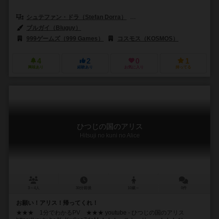
シュテファン・ドラ（Stefan Dorra）
マンフレッド・ラインドル（Manf
ブルガイ（Bluguy）
999ゲームズ（999 Games）
コスモス（KOSMOS）
4
2
0
1
興味あり
経験あり
お気に入り
持ってる
ひつじの国のアリス
Hitsuji no kuni no Alice
3～4人
30分前後
10歳～
0件
お願い！アリス！帰ってくれ！
★★★ 1分でわかるPV ★★★ youtube - ひつじの国のアリス