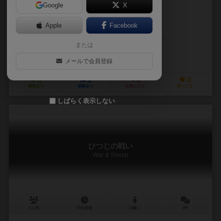
Google
X
作品説明文の編集者を募集中
Apple
Facebook
アンドレアス・シェイファー（Andreas Schäfer）
または
ミルコ・スズキ（Mirko Suzuki）
コスモス（KOSMOS）
メールで会員登録
0
1
0
0
興味あり
経験あり
お気に入り
持ってる
しばらく表示しない
ひつじの戦い
War & Sheep
2人用
20分前後
10歳～
0件