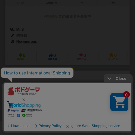
3～4人
120分前後
ー
0件
作品説明文の編集者を募集中
Mr.S
未登録
Nowmerous
0
0
0
0
興味あり
経験あり
お気に入り
持ってる
レッドドロップス ーライトニング・サーベルー
RED DROPS: The Lightning Sabre
1人用
9～20分
9歳～
1件