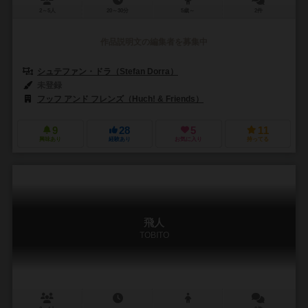
2～5人
20～30分
5歳～
2件
作品説明文の編集者を募集中
シュテファン・ドラ（Stefan Dorra）
未登録
フッフ アンド フレンズ（Huch! & Friends）
9
28
5
11
興味あり
経験あり
お気に入り
持ってる
飛人
TOBITO