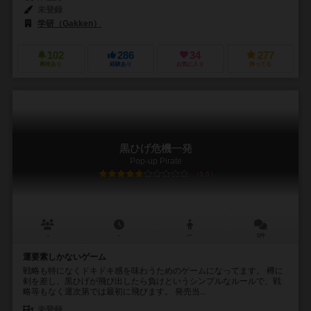
未登録
学研（Gakken）
102
286
34
277
興味あり
経験あり
お気に入り
持ってる
黒ひげ危機一発
Pop-up Pirate
5.5
－
－
ー
5件
運要素しかないゲーム
戦略も特になくドキドキ感を味わうためのゲームになってます。 樽に
剣を差し、黒ひげが飛び出したら負けというシンプルなルールで、戦
略等もなく運次第では最初に飛びます。 発売当...
未登録