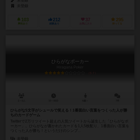
未登録
未登録
103
212
37
295
興味あり
経験あり
お気に入り
持ってる
ひらがなポーカー
Hiragana Poker
5.7
2～4人
10～60分
6歳～
7件
ひらがな5文字がシュールで笑える！1番面白い言葉をつくった人が勝
ちのカードゲーム
Twitterで2万リツイート超えの人気ツイートから誕生した「ひらがなポ
ーカー」。ひらがなが書かれたカードを1人5枚配り、1番面白い言葉を
つくった人が勝ち！というだけのシンプ...
未登録