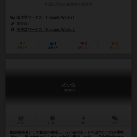
作品説明文の編集者を募集中
彼岸堂ワークス（Higando Works）
未登録
彼岸堂ワークス（Higando Works）
2
1
0
0
興味あり
経験あり
お気に入り
持ってる
火か金
Hikakin
2～5人
5～15分
7歳～
0件
動画投稿者として動画を投稿し、火か金のカードを出すだけのお手軽
ゲーム。親は金カードを出すと金貨を獲得。ただし、子全員が火カー