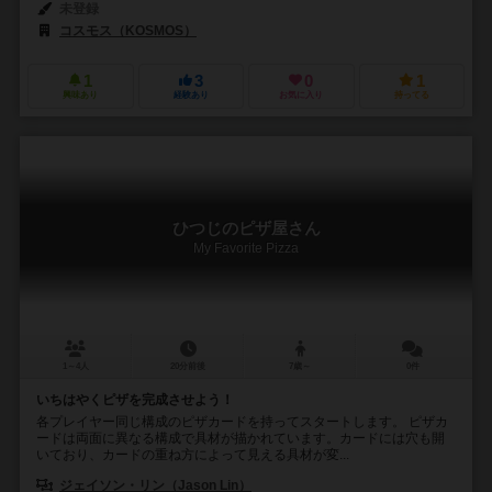
未登録
コスモス（KOSMOS）
1
3
0
1
興味あり
経験あり
お気に入り
持ってる
ひつじのピザ屋さん
My Favorite Pizza
1～4人
20分前後
7歳～
0件
いちはやくピザを完成させよう！
各プレイヤー同じ構成のピザカードを持ってスタートします。 ピザカ
ードは両面に異なる構成で具材が描かれています。カードには穴も開
いており、カードの重ね方によって見える具材が変...
ジェイソン・リン（Jason Lin）