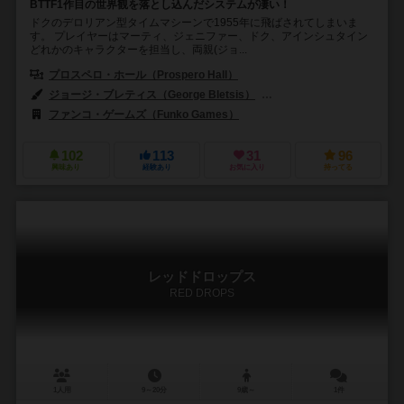
BTTF1作目の世界観を落とし込んだシステムが凄い！
ドクのデロリアン型タイムマシーンで1955年に飛ばされてしまいま
す。 プレイヤーはマーティ、ジェニファー、ドク、アインシュタイン
どれかのキャラクターを担当し、両親(ジョ...
プロスペロ・ホール（Prospero Hall）
ジョージ・ブレティス（George Bletsis）
レス・マクレーヌ（Les Mc
ファンコ・ゲームズ（Funko Games）
102
113
31
96
興味あり
経験あり
お気に入り
持ってる
レッドドロップス
RED DROPS
1人用
9～20分
9歳～
1件