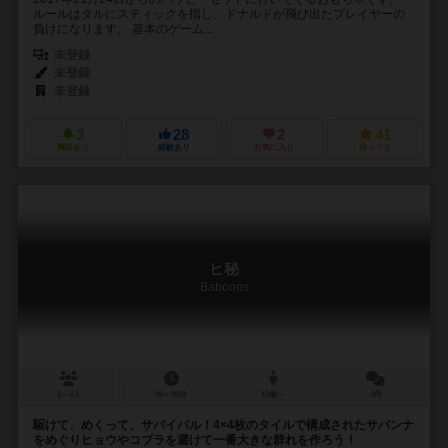
ルールはタルにスティックを指し、ドナルドが飛び出たプレイヤーの
負けになります。 基本のゲーム...
未登録
未登録
未登録
3
28
2
41
興味あり
経験あり
お気に入り
持ってる
ヒ秘
Baboons
2～4人
30～80分
10歳～
4件
駆けて、めくって、サバイバル！4×4枚のタイルで構成されたサバンナ
をめぐりヒョウやコブラを避けて一番大きな群れを作ろう！