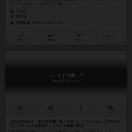
のっています。 カードのうらでは ...
未登録
未登録
大創出版（Daiso Publishing）
1
1
1
3
興味あり
経験あり
お気に入り
持ってる
ドナルド危機一発
Donald Kiki Ippatsu
1～6人
1～5分
ー
1件
人気のおもちゃ「黒ひげ危機一発」のドナルドバージョン。はずれの
穴にスティックを刺すと、ドナルドが飛び出す。
2017年11月24日からのハッピーセットに付いてくるおもちゃです。