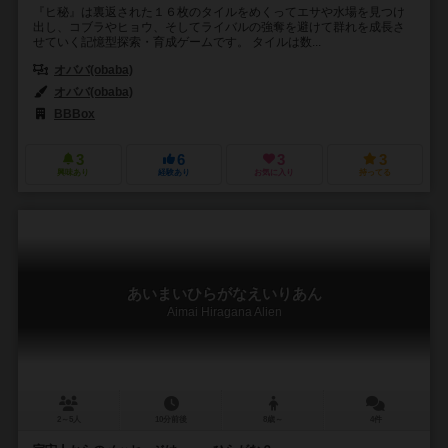
『ヒ秘』は裏返された１６枚のタイルをめくってエサや水場を見つけ
出し、コブラやヒョウ、そしてライバルの強奪を避けて群れを成長さ
せていく記憶型探索・育成ゲームです。 タイルは数...
オババ(obaba)
オババ(obaba)
BBBox
3
6
3
3
興味あり
経験あり
お気に入り
持ってる
あいまいひらがなえいりあん
Aimai Hiragana Alien
2～5人
10分前後
8歳～
4件