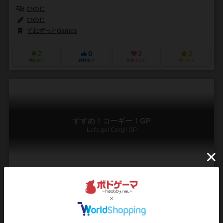
ひのじ
ひのじ
てねずっとGames
2
0
2
2
興味あり
経験あり
お気に入り
持ってる
すすめ！コーギー！GP
Let's go! Corgi! GP
2～4人
20～30分
9歳～
1件
カワイイだけじゃない、戦略的レースゲーム！ 「やる気」を管理して
ゴールを目指そう！
『すすめ！コーギー！GP』は、個性豊かなコーギーたちを走らせて勝