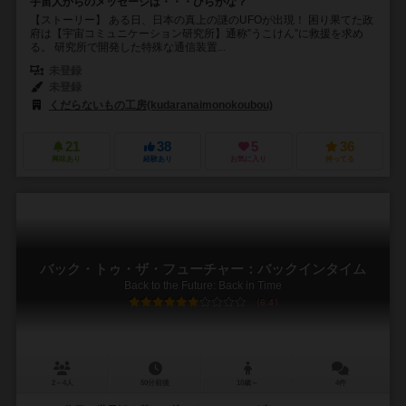
宇宙人からのメッセージは・・・ひらがな？
【ストーリー】 ある日、日本の真上の謎のUFOが出現！ 困り果てた政
府は【宇宙コミュニケーション研究所】通称”うこけん”に救援を求め
る。 研究所で開発した特殊な通信装置...
未登録
未登録
くだらないもの工房(kudaranaimonokoubou)
21
38
5
36
興味あり
経験あり
お気に入り
持ってる
バック・トゥ・ザ・フューチャー：バックインタイム
Back to the Future: Back in Time
6.4
2～4人
50分前後
10歳～
4件