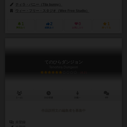
ティラ・バニー（Tila bunny）
ウィー・フリー・スタジオ（Wee Free Studio）
1
2
0
1
興味あり
経験あり
お気に入り
持ってる
てのひらダンジョン
Tenohira Dungeon
6.2
2～4人
15分前後
10歳～
9件
作品説明文の編集者を募集中
未登録