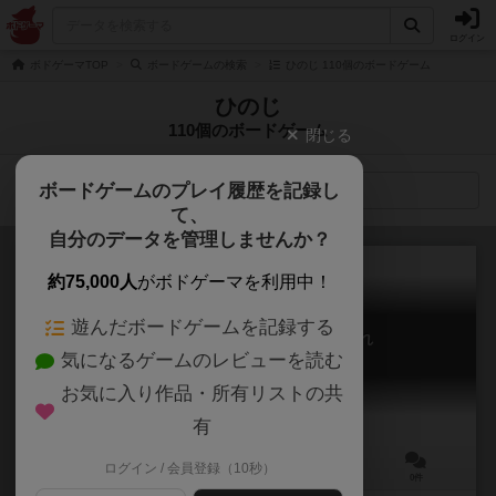
ログイン
ボドゲーマTOP
ボードゲームの検索
ひのじ 110個のボードゲーム
ひのじ
110個のボードゲーム
閉じる
ボードゲームのプレイ履歴を記録し
検索メニュー
て、
自分のデータを管理しませんか？
約75,000人
がボドゲーマを利用中！
遊んだボードゲームを記録する
ひつじのショーン：ひつじ集まれ
気になるゲームのレビューを読む
Shaun das Schaf: Komme, was Wolle
お気に入り作品・所有リストの共
有
ログイン / 会員登録（10秒）
2～4人
15分前後
6歳～
0件