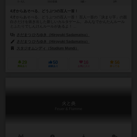
3～8人
10分前後
3歳～
2件
4才からあそべる、どうぶつの百人一首！
4才からあそべる、どうぶつの百人一首！ 百人一首の「決まり字」の面
白さだけを抜き出した新しいカルタゲーム。 みんなでかんたんルール
とふたりでしんけんルールがあるよ！ ...
さだまつ ひろゆき（Hiroyuki Sadamatsu）
さだまつ ひろゆき（Hiroyuki Sadamatsu）
スタジオムンディ（Studium Mundi）
29
50
16
56
興味あり
経験あり
お気に入り
持ってる
火と炎
Feuer & Flamme