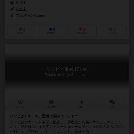
ひのじ
ひのじ
てねずっとGames
3
0
3
2
興味あり
経験あり
お気に入り
持ってる
ゾンビと聖者 桜 ver.
Zombie to Seija Sakura ver.
2～4人
15～30分
9歳～
4件
ゾンビはドキドキ、聖者は脳みそフットー
ゾンビ役がカードを裏面で配置し、聖者役が表面を予想してめくって
いく、非対称のハイドアンドシークなゲームです。 6種類の裏面の絵柄
を利用して戦略的にプレイすることも、直感を信...