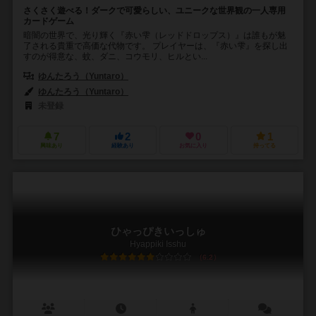
さくさく遊べる！ダークで可愛らしい、ユニークな世界観の一人専用
カードゲーム
暗闇の世界で、光り輝く『赤い雫（レッドドロップス）』は誰もが魅
了される貴重で高価な代物です。 プレイヤーは、『赤い雫』を探し出
すのが得意な、蚊、ダニ、コウモリ、ヒルとい...
ゆんたろう（Yuntaro）
ゆんたろう（Yuntaro）
未登録
7
2
0
1
興味あり
経験あり
お気に入り
持ってる
ひゃっぴきいっしゅ
Hyappiki Isshu
6.2