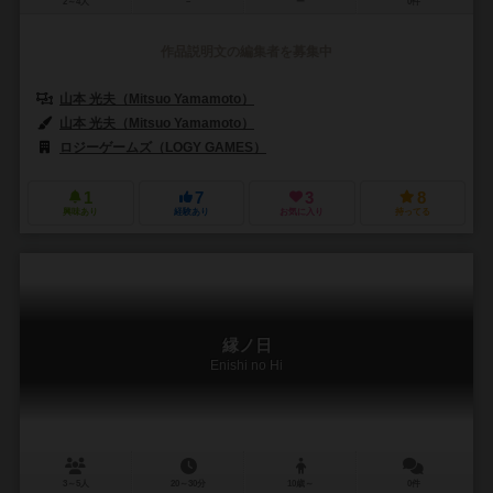
2～4人
－
ー
0件
作品説明文の編集者を募集中
山本 光夫（Mitsuo Yamamoto）
山本 光夫（Mitsuo Yamamoto）
ロジーゲームズ（LOGY GAMES）
1
7
3
8
興味あり
経験あり
お気に入り
持ってる
縁ノ日
Enishi no Hi
3～5人
20～30分
10歳～
0件