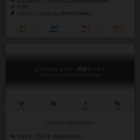
インゲボルグ・アーレンキエル（Ingeborg Ahrenkiel）
未登録
シュミット・シュピーレ（Schmidt Spiele）
0
0
0
0
興味あり
経験あり
お気に入り
持ってる
ひつじのショーン：野菜サッカー
Shaun das Schaf: Gemuesefussball
2～4人
－
5歳～
0件
作品説明文の編集者を募集中
マルクス・ブラント（Markus Brand）
インカ・ブラント（Inka Br