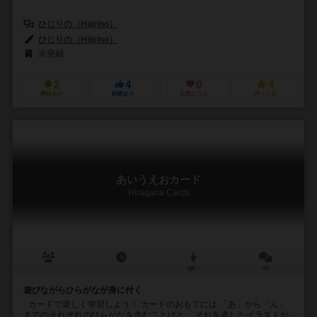
ひじりの（Hijirino）
ひじりの（Hijirino）
未登録
2
4
0
4
興味あり
経験あり
お気に入り
持ってる
あいうえおカード
Hiragana Cards
－
－
3歳～
0件
遊びながらひらがなが身に付く
カードで楽しく学習しよう！ カードのおもてには 「あ」から「ん」
までのそれぞれのひらがなを含むことばと、 それを表したイラストが