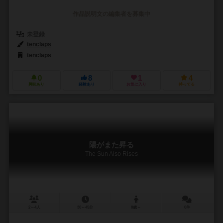
作品説明文の編集者を募集中
未登録
tenclaps
tenclaps
0
8
1
4
興味あり
経験あり
お気に入り
持ってる
陽がまた昇る
The Sun Also Rises
2～4人
30～45分
8歳～
0件