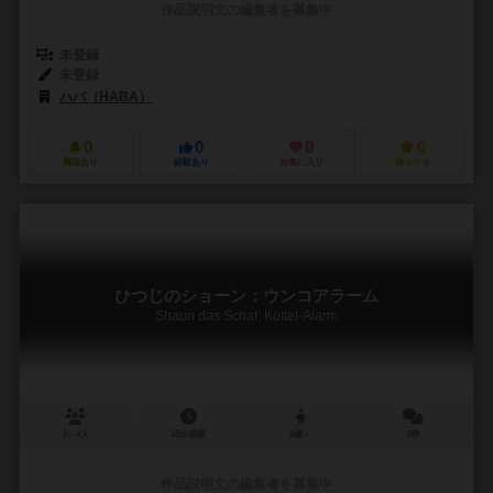
作品説明文の編集者を募集中
未登録
未登録
ハバ（HABA）
0
0
0
0
興味あり
経験あり
お気に入り
持ってる
ひつじのショーン：ウンコアラーム
Shaun das Schaf: Köttel-Alarm
2～4人
15分前後
5歳～
2件
作品説明文の編集者を募集中