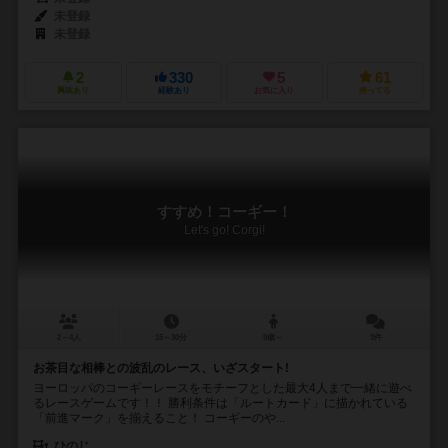
未登録
未登録
2
330
5
61
興味あり
経験あり
お気に入り
持ってる
すすめ！コーギー！
Let's go! Corgi!
2～4人
15～30分
9歳～
3件
お茶目な相棒との波乱のレース、いざスタート!
ヨーロッパのコーギーレースをモチーフとした最大4人まで一緒に遊べ
るレースゲームです！！ 勝利条件は「ルートカード」に描かれている
「前進マーク」を揃えること！ コーギーのや...
ひのじ