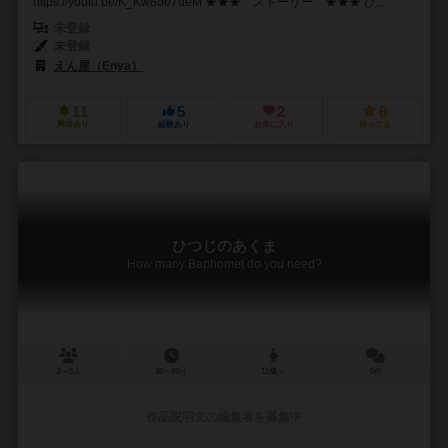
https://youtu.be/K_Kw8oo7deM ★★★ ストーリー ★★★ ひ...
未登録
未登録
えん屋（Enya）
11
5
2
6
興味あり
経験あり
お気に入り
持ってる
ひつじのあくま
How many Baphomet do you need?
2～5人
30～60分
12歳～
0件
作品説明文の編集者を募集中