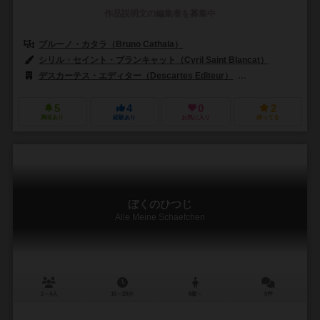
作品説明文の編集者を募集中
ブルーノ・カタラ（Bruno Cathala）
シリル・セイント・ブランキャット（Cyril Saint Blancat）
デスカーテス・エディター（Descartes Editeur）
ユーロゲームズ（E
5
4
0
2
興味あり
経験あり
お気に入り
持ってる
ぼくのひつじ
Alle Meine Schaefchen
2～4人
10～20分
4歳～
0件