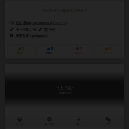
作品説明文の編集者を募集中
京山 和将(Kazumasa Kyoyama)
ゆうろ(Euro)
慧(Kei)
昼夢堂(Hiruyumedo)
2
5
2
8
興味あり
経験あり
お気に入り
持ってる
うしのひ
Ushinohi
2～4人
15～45分
8歳～
0件