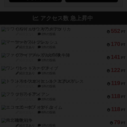
アクセス数 急上昇中
リワイルド：サウスアメリカ
552
PT
紹介文なし
2件の投稿
マーケットフレッシュ
170
PT
紹介文あり
1件の投稿
ファイアー・ブルズ / 火牛陣
141
PT
紹介文なし
1件の投稿
ワン・トゥ・ファイブ
122
PT
紹介文あり
1件の投稿
トランスオリエント・エクスプレス
119
PT
紹介文なし
1件の投稿
フラットアイアン
118
PT
紹介文なし
2件の投稿
エコーズ・オブ・タイム
118
PT
紹介文なし
8件の投稿
南北戦争
79
PT
紹介文あり
1件の投稿