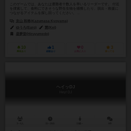
このゲームでは、あなたは遭難者十数人を率いるリーダーです。 付近
を捜索して、食料にできそうな野生生物を捕獲したり、脱出・救援に
つながるアイテムを探し回ってください。 ...
京山 和将(Kazumasa Kyoyama)
ゆうろ(Euro)
慧(Kei)
昼夢堂(Hiruyumedo)
10
1
0
3
興味あり
経験あり
お気に入り
持ってる
ヘイッDJ
Hey! DJ
3～6人
15～20分
13歳～
0件