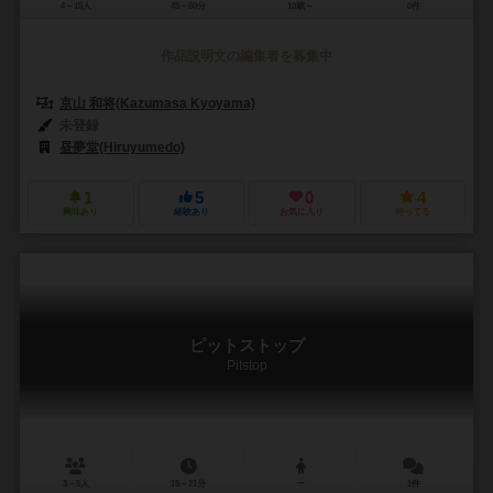
4～15人
45～60分
10歳～
0件
作品説明文の編集者を募集中
京山 和将(Kazumasa Kyoyama)
未登録
昼夢堂(Hiruyumedo)
1
5
0
4
興味あり
経験あり
お気に入り
持ってる
ピットストップ
Pitstop
3～5人
15～21分
ー
1件