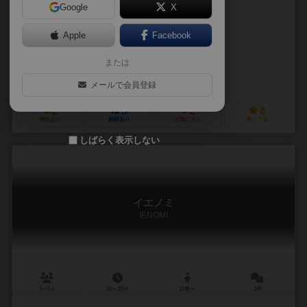
Google
X
作品説明文の編集者を募集中
Apple
Facebook
京山 和将(Kazumasa Kyoyama)
または
ゆうろ(Euro)
慧(Kei)
昼夢堂(Hiruyumedo)
メールで会員登録
2
5
2
8
興味あり
経験あり
お気に入り
持ってる
しばらく表示しない
イエノミ
IENOMI
3～6人
15～20分
10歳～
1件