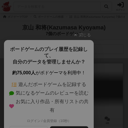
ログイン
ボドゲーマTOP
ボードゲームの検索
京山 和将(Kazumasa Kyoyama) 7個
京山 和将(Kazumasa Kyoyama)
7個のボードゲーム
閉じる
ボードゲームのプレイ履歴を記録し
検索メニュー
て、
自分のデータを管理しませんか？
約75,000人
がボドゲーマを利用中！
遊んだボードゲームを記録する
縁ノ日
気になるゲームのレビューを読む
Enishi no Hi
お気に入り作品・所有リストの共
有
ログイン / 会員登録（10秒）
3～5人
20～30分
10歳～
0件