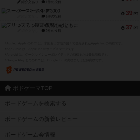
紹介文あり
1件の投稿
スーパーストア3000
39
PT
紹介文なし
1件の投稿
フリップ７：復讐心とともに
37
PT
紹介文なし
2件の投稿
※Apple、Apple のロゴ は、米国および他の国々で登録されたApple Inc.の商標です。
※App Store は、Apple Inc.のサービスマークです。
※Android は、グーグル インコーポレイテッドの商標または登録商標です。
※Google Play とそのロゴは、Google Inc.の商標または登録商標です。
ボドゲーマTOP
ボードゲームを検索する
ボードゲームの新着レビュー
ボードゲーム会情報