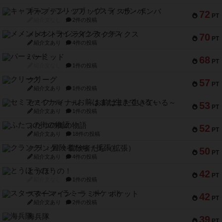
キャプテン・フリップ：イスラ・ボンバ
72
PT
紹介文なし
2件の投稿
メメントオンラインタクティクス
70
PT
紹介文あり
4件の投稿
パーミッド
68
PT
紹介文なし
1件の投稿
クリーグ
57
PT
紹介文あり
1件の投稿
セミファイナル ～お前はまだ生きている～
53
PT
紹介文あり
1件の投稿
ふたつの街の物語
52
PT
紹介文あり
18件の投稿
クランク! ：冒険者たち（拡張）
50
PT
紹介文あり
4件の投稿
とうほうの！
42
PT
紹介文なし
1件の投稿
スターマイン・ラミー ポケット
42
PT
紹介文あり
2件の投稿
海兵隊
39
PT