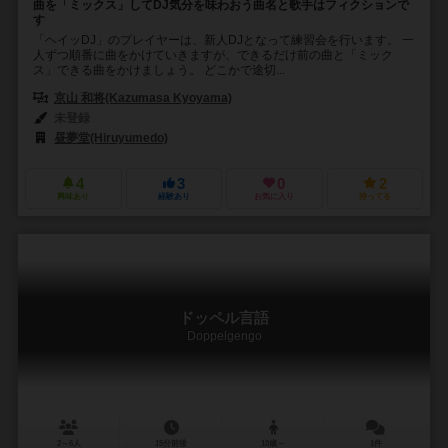
曲を「ミックス」してDJ気分を味わおう曲名と歌手はフィクションで
す
「ヘイッDJ」のプレイヤーは、新人DJとなって練習会を行います。 一
人ずつ順番に曲をかけていきますが、できるだけ前の曲と「ミック
ス」できる曲をかけましょう。 どこかで途切...
京山 和将(Kazumasa Kyoyama)
未登録
昼夢堂(Hiruyumedo)
4
3
0
2
興味あり
経験あり
お気に入り
持ってる
ドッペル言語
Doppelgengo
2～6人
15分前後
10歳～
1件