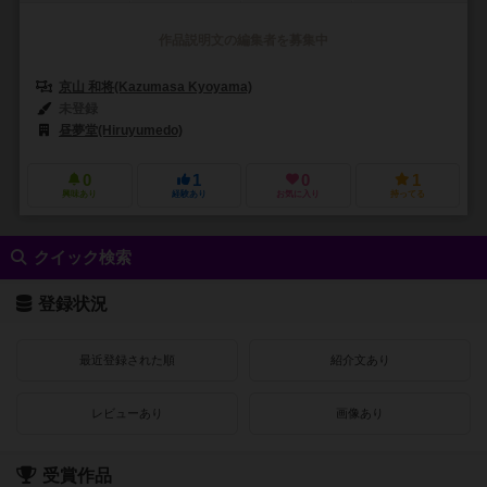
作品説明文の編集者を募集中
京山 和将(Kazumasa Kyoyama)
未登録
昼夢堂(Hiruyumedo)
0
1
0
1
興味あり
経験あり
お気に入り
持ってる
クイック検索
登録状況
最近登録された順
紹介文あり
レビューあり
画像あり
受賞作品