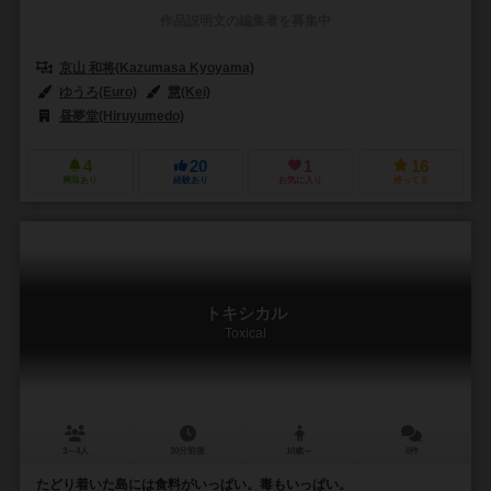
作品説明文の編集者を募集中
京山 和将(Kazumasa Kyoyama)
ゆうろ(Euro)
慧(Kei)
昼夢堂(Hiruyumedo)
4
20
1
16
興味あり
経験あり
お気に入り
持ってる
トキシカル
Toxical
3～4人
30分前後
10歳～
0件
たどり着いた島には食料がいっぱい。毒もいっぱい。