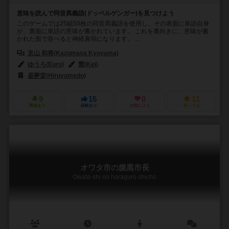
意味を読んで同音異義語(ドッペルゲンガー)を見つけよう
このゲームでは25組50枚の同音異義語を使用し、その表面に単語自身
が、裏面に単語の意味が書かれています。 これを裏向きに、意味が書
かれた面で並べると神経衰弱になります。 ...
京山 和将(Kazumasa Kyoyama)
ゆうろ(Euro)
慧(Kei)
昼夢堂(Hiruyumedo)
9
15
0
11
興味あり
経験あり
お気に入り
持ってる
オワタ市の腹黒市長
Owata-shi no haraguro shicho