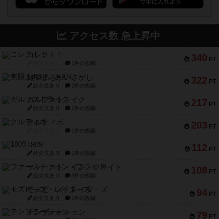
アクセス数 急上昇中
コレクト！
340
PT
紹介文なし
1件の投稿
無限まちがいさがし
322
PT
紹介文あり
2件の投稿
ガルフストライク
217
PT
紹介文あり
1件の投稿
クルティボ
203
PT
紹介文なし
1件の投稿
1809
112
PT
紹介文あり
1件の投稿
ファースト・イン・フライト
108
PT
紹介文あり
3件の投稿
モズビ－ズ・レイダ－ズ
94
PT
紹介文あり
1件の投稿
テンプテーション
79
PT