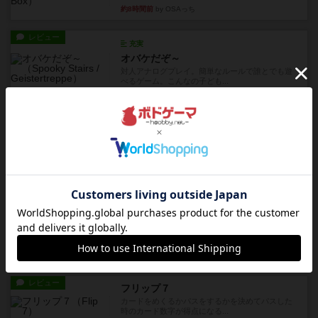
約8時間前
by OSAっち
レビュー
充実
オバケだぞ～
対人アナログプレイ。簡単なルールで誰とでも遊
べるゲーム。こんなの子ども...
約10時間前
by おーちゃん
レビュー
充実
南北戦争
1983年にVictory Gamesが出版した『The Civil ...
約13時間前
by Chaco
レビュー
画像付き
ファイアー・ブルズ / 火牛陣
火牛を引き連れて敵を殲滅させる。縦か斜めで前2
列まで攻撃できるが、自分...
約15時間前
by うらまこ
レビュー
フリップ７
カードをめくるかパスをするかを決めてパスした
時のカード数字が得点になる...