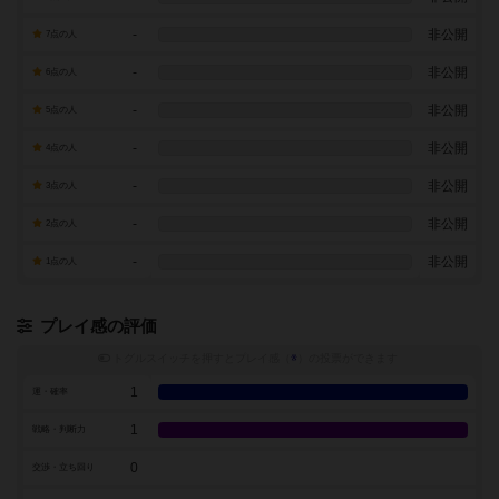
-
非公開
7点の人
-
非公開
6点の人
-
非公開
5点の人
-
非公開
4点の人
-
非公開
3点の人
-
非公開
2点の人
-
非公開
1点の人
プレイ感の評価
トグルスイッチを押すとプレイ感（
※
）の投票ができます
1
運・確率
1
戦略・判断力
0
交渉・立ち回り