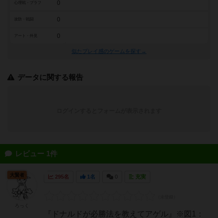
0
心理戦・ブラフ
0
攻防・戦闘
0
アート・外見
似たプレイ感のゲームを探す→
データに関する報告
ログインするとフォームが表示されます
レビュー 1件
大賢者
295名
1名
0
充実
ろっく
『ドナルドが必勝法を教えてアゲル』※図1：