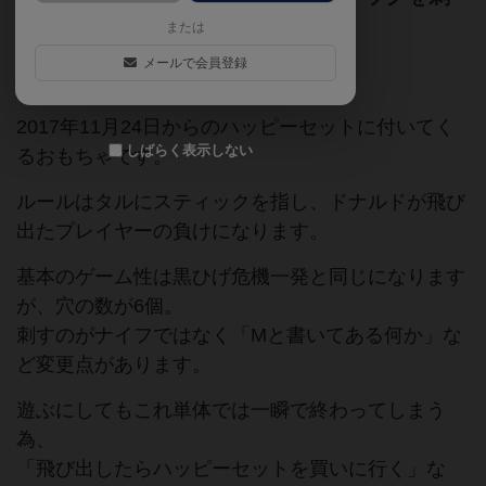
すと、ドナルドが飛び出す。
または
メールで会員登録
マクドナルド
ハッピーセット
2017年11月24日からのハッピーセットに付いてく
しばらく表示しない
るおもちゃです。
ルールはタルにスティックを指し、ドナルドが飛び
出たプレイヤーの負けになります。
基本のゲーム性は黒ひげ危機一発と同じになります
が、穴の数が6個。
刺すのがナイフではなく「Mと書いてある何か」な
ど変更点があります。
遊ぶにしてもこれ単体では一瞬で終わってしまう
為、
「飛び出したらハッピーセットを買いに行く」な