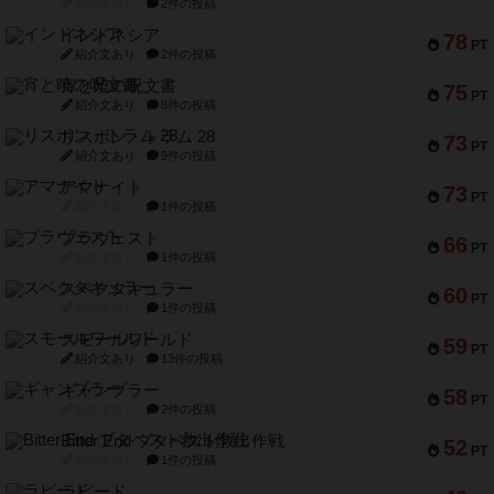
紹介文なし
2件の投稿
インドネシア
78
PT
紹介文あり
2件の投稿
宵と暁の呪文書
75
PT
紹介文あり
8件の投稿
リスボン・トラム 28
73
PT
紹介文あり
9件の投稿
アマナイト
73
PT
紹介文なし
1件の投稿
ブラヴェスト
66
PT
紹介文なし
1件の投稿
スペクタキュラー
60
PT
紹介文なし
1件の投稿
スモールワールド
59
PT
紹介文あり
13件の投稿
ギャンブラー
58
PT
紹介文なし
2件の投稿
Bitter End ブタペスト救出作戦
52
PT
紹介文なし
1件の投稿
ラピード