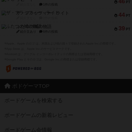
46
PT
紹介文なし
1件の投稿
ザ・フラッフィー・ライト
44
PT
紹介文なし
0件の投稿
ふたつの城の物語
39
PT
紹介文あり
6件の投稿
※Apple、Apple のロゴ は、米国および他の国々で登録されたApple Inc.の商標です。
※App Store は、Apple Inc.のサービスマークです。
※Android は、グーグル インコーポレイテッドの商標または登録商標です。
※Google Play とそのロゴは、Google Inc.の商標または登録商標です。
ボドゲーマTOP
ボードゲームを検索する
ボードゲームの新着レビュー
ボードゲーム会情報