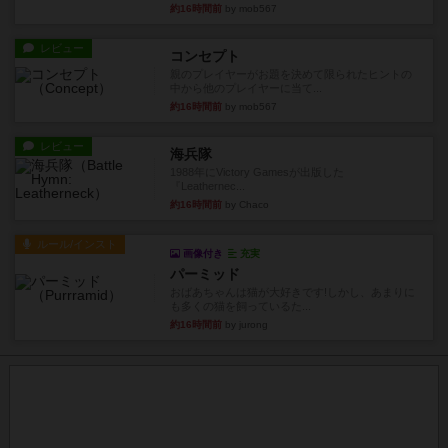
約16時間前
by mob567
レビュー
コンセプト
親のプレイヤーがお題を決めて限られたヒントの
中から他のプレイヤーに当て...
約16時間前
by mob567
レビュー
海兵隊
1988年にVictory Gamesが出版した
『Leathernec...
約16時間前
by Chaco
ルール/インスト
画像付き
充実
パーミッド
おばあちゃんは猫が大好きです!しかし、あまりに
も多くの猫を飼っているた...
約16時間前
by jurong