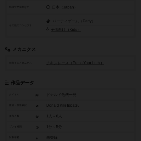
日本（Japan）
地域や文化圏など
パーティゲーム（Party）
その他のコンセプト
子供向け（Kids）
メカニクス
チキンレース（Press Your Luck）
頻出するメカニクス
作品データ
ドナルド危機一発
タイトル
Donald Kiki Ippatsu
原題・英題表記
1人～6人
参加人数
1分～5分
プレイ時間
未登録
対象年齢