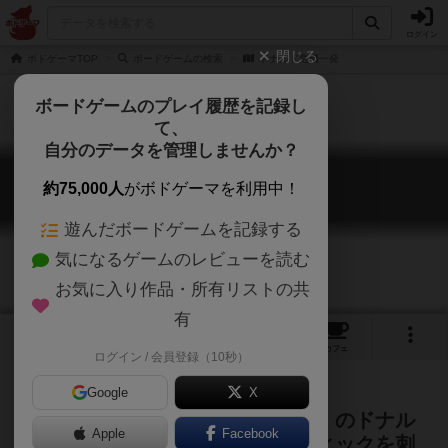
ログイン
閉じる
ボドゲーマTOP
ボードゲームの検索
ドナルド危機一発
ボードゲームのプレイ履歴を記録し
て、
自分のデータを管理しませんか？
ドナルド危機一発
約75,000人
がボドゲーマを利用中！
Donald Kiki Ippatsu
遊んだボードゲームを記録する
気になるゲームのレビューを読む
お気に入り作品・所有リストの共
有
2
1
2
トップ
画像
動画
レビュー
カフェ
ログイン / 会員登録（10秒）
Google
X
人気のおもちゃ「黒ひげ危機一発」のドナル
Apple
Facebook
ドバージョン。はずれの穴にスティックを刺