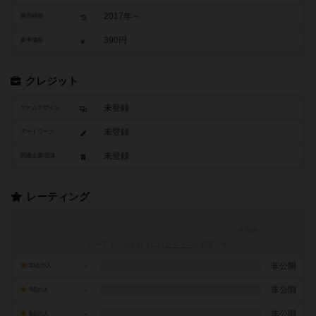
2017年～
発売時期
390円
参考価格
クレジット
未登録
ゲームデザイン
未登録
アートワーク
未登録
関連企業/団体
レーティング
レーティングを行うには
ログイン
が必要です
-
非公開
10点の人
-
非公開
9点の人
-
非公開
8点の人