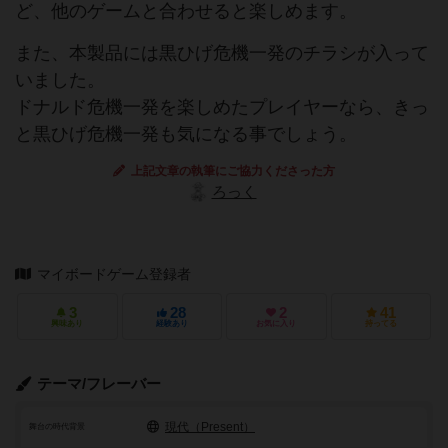
ど、他のゲームと合わせると楽しめます。
また、本製品には黒ひげ危機一発のチラシが入って
いました。
ドナルド危機一発を楽しめたプレイヤーなら、きっ
と黒ひげ危機一発も気になる事でしょう。
上記文章の執筆にご協力くださった方
ろっく
マイボードゲーム登録者
3
28
2
41
興味あり
経験あり
お気に入り
持ってる
テーマ/フレーバー
現代（Present）
舞台の時代背景