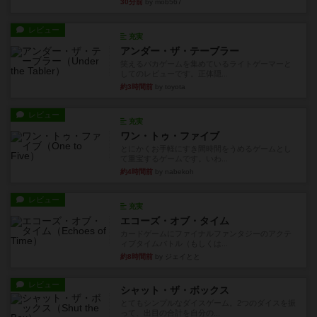
30分前
by mob567
レビュー
充実
アンダー・ザ・テーブラー
笑えるバカゲームを集めているライトゲーマーと
してのレビューです。正体隠...
約3時間前
by toyota
レビュー
充実
ワン・トゥ・ファイブ
とにかくお手軽にすき間時間をうめるゲームとし
て重宝するゲームです。いわ...
約4時間前
by nabekoh
レビュー
充実
エコーズ・オブ・タイム
カードゲームにファイナルファンタジーのアクテ
ィブタイムバトル（もしくは...
約8時間前
by ジェイとと
レビュー
シャット・ザ・ボックス
とてもシンプルなダイスゲーム。2つのダイスを振
って、出目の合計を自分の...