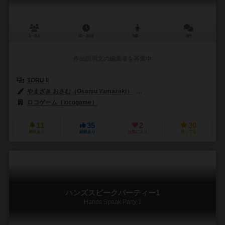
2～8人
10～20分
8歳～
0件
作品説明文の編集者を募集中
TORU II
やまざき おさむ（Osamu Yamazaki）
ロコゲーム（locogame）
ロコゲーム（locogame）
11
35
2
30
興味あり
経験あり
お気に入り
持ってる
ハンズスピークパーティー1
Hands Speak Party 1