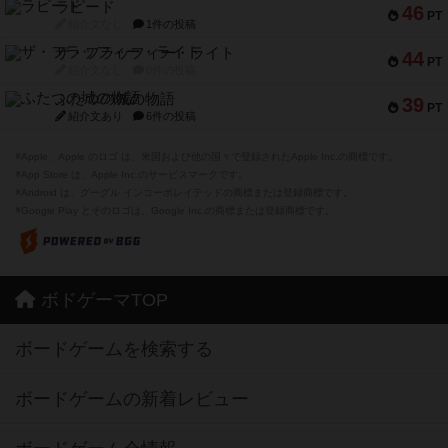
ラピード
46
PT
紹介文なし
1件の投稿
ザ・フラッフィー・ライト
44
PT
紹介文なし
0件の投稿
ふたつの城の物語
39
PT
紹介文あり
6件の投稿
※Apple、Apple のロゴ は、米国および他の国々で登録されたApple Inc.の商標です。
※App Store は、Apple Inc.のサービスマークです。
※Android は、グーグル インコーポレイテッドの商標または登録商標です。
※Google Play とそのロゴは、Google Inc.の商標または登録商標です。
ボドゲーマTOP
ボードゲームを検索する
ボードゲームの新着レビュー