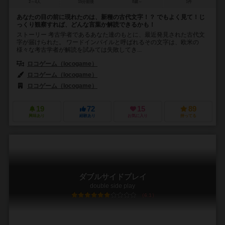
2～4人
15分前後
8歳～
1件
あなたの目の前に現れたのは、新種の古代文字！？ でもよく見て！じ
っくり観察すれば、どんな言葉か解読できるかも！
ストーリー 考古学者であるあなた達のもとに、最近発見された古代文
字が届けられた。 ワードインパイルと呼ばれるその文字は、欧米の
様々な考古学者が解読を試みては失敗してき...
ロコゲーム（locogame）
ロコゲーム（locogame）
ロコゲーム（locogame）
19
72
15
89
興味あり
経験あり
お気に入り
持ってる
ダブルサイドプレイ
double side play
6.1