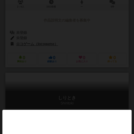
2～6人
10分前後
ー
0件
作品説明文の編集者を募集中
未登録
未登録
ロコゲーム（locogame）
0
0
0
0
興味あり
経験あり
お気に入り
持ってる
しりとき
Shiritoki