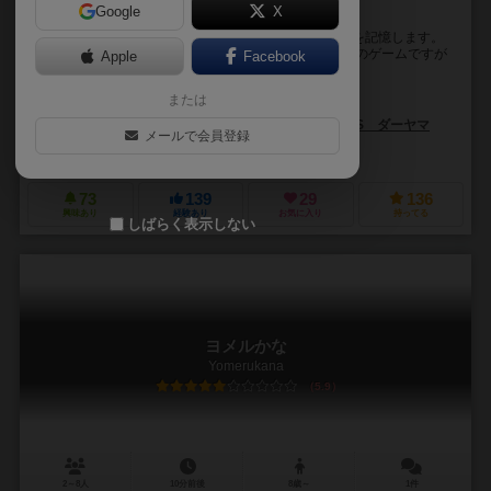
Google
X
頭の中に地図を描こう！
場に置かれる通路タイルを繋げて、ダンジョンの配置を記憶します。
マップが広がるのはあなたの頭の中です。 メモリー系のゲームですが
Apple
Facebook
イラストや言葉ではなく道順を覚える...
または
ロコゲーム（locogame）
ロコゲーム（locogame）
TOPECONHEROES ダーヤマ
メールで会員登録
ロコゲーム（locogame）
73
139
29
136
興味あり
経験あり
お気に入り
持ってる
しばらく表示しない
ヨメルかな
Yomerukana
5.9
2～8人
10分前後
8歳～
1件