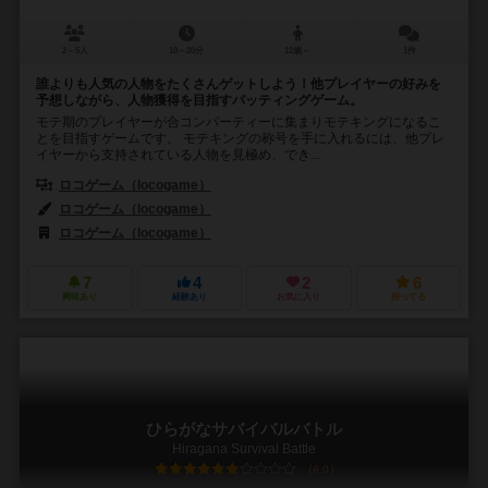
2～5人
10～20分
12歳～
1件
誰よりも人気の人物をたくさんゲットしよう！他プレイヤーの好みを
予想しながら、人物獲得を目指すバッティングゲーム。
モテ期のプレイヤーが合コンパーティーに集まりモテキングになるこ
とを目指すゲームです。 モテキングの称号を手に入れるには、他プレ
イヤーから支持されている人物を見極め、でき...
ロコゲーム（locogame）
ロコゲーム（locogame）
ロコゲーム（locogame）
7
4
2
6
興味あり
経験あり
お気に入り
持ってる
ひらがなサバイバルバトル
Hiragana Survival Battle
6.0