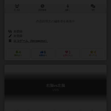
3～8人
20分前後
8歳～
0件
作品説明文の編集者を募集中
未登録
未登録
ロコゲーム（locogame）
4
6
1
4
興味あり
経験あり
お気に入り
持ってる
右脳vs左脳
UVS