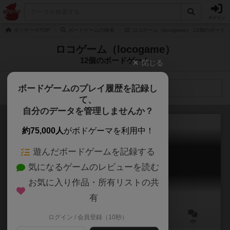
ログイン
ボドゲーマTOP
ボードゲームの検索
ロコゲーム（locogame） 12個のボード
ロコゲーム（locogame）
12個のボードゲーム
閉じる
ボードゲームのプレイ履歴を記録し
検索メニュー
て、
自分のデータを管理しませんか？
約75,000人
がボドゲーマを利用中！
遊んだボードゲームを記録する
ダンジョンインメモリー
気になるゲームのレビューを読む
Dungeon In Memory
6.4
お気に入り作品・所有リストの共
有
ログイン / 会員登録（10秒）
1～5人
10～30分
10歳～
4件