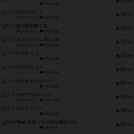
79
PT
紹介文なし
2件の投稿
インドネシア
78
PT
紹介文あり
2件の投稿
宵と暁の呪文書
75
PT
紹介文あり
8件の投稿
リスボン・トラム 28
73
PT
紹介文あり
9件の投稿
アマナイト
73
PT
紹介文なし
1件の投稿
ブラヴェスト
66
PT
紹介文なし
1件の投稿
スペクタキュラー
60
PT
紹介文なし
1件の投稿
スモールワールド
59
PT
紹介文あり
13件の投稿
ギャンブラー
58
PT
紹介文なし
2件の投稿
Bitter End ブタペスト救出作戦
52
PT
紹介文なし
1件の投稿