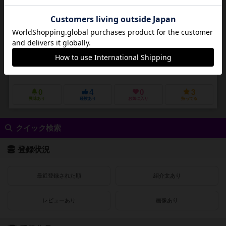
2～6人
10～30分
9歳～
0件
作品説明文の編集者を募集中
TORU II
ナツメ ミホ（Miho Natsume）
ロコゲーム（locogame）
0
4
0
3
興味あり
経験あり
お気に入り
持ってる
クイック検索
登録状況
最近登録された順
紹介文あり
レビューあり
画像あり