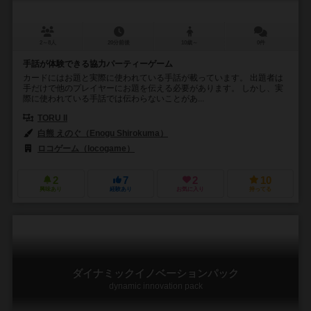
2～8人
20分前後
10歳～
0件
手話が体験できる協力パーティーゲーム
カードにはお題と実際に使われている手話が載っています。 出題者は
手だけで他のプレイヤーにお題を伝える必要があります。 しかし、実
際に使われている手話では伝わらないことがあ...
TORU II
白熊 えのぐ（Enogu Shirokuma）
やまざき おさむ（Osamu Yamaz
ロコゲーム（locogame）
2
7
2
10
興味あり
経験あり
お気に入り
持ってる
ダイナミックイノベーションパック
dynamic innovation pack