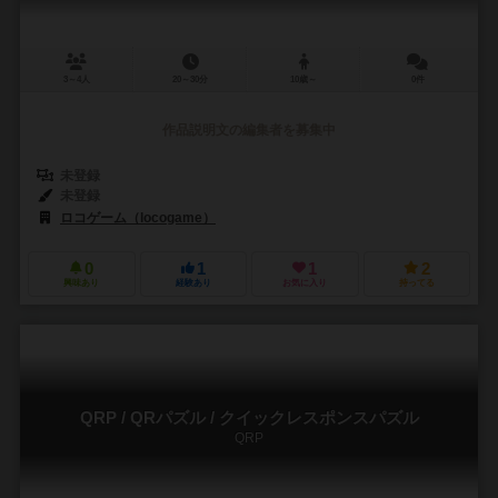
3～4人
20～30分
10歳～
0件
作品説明文の編集者を募集中
未登録
未登録
ロコゲーム（locogame）
0
1
1
2
興味あり
経験あり
お気に入り
持ってる
QRP / QRパズル / クイックレスポンスパズル
QRP