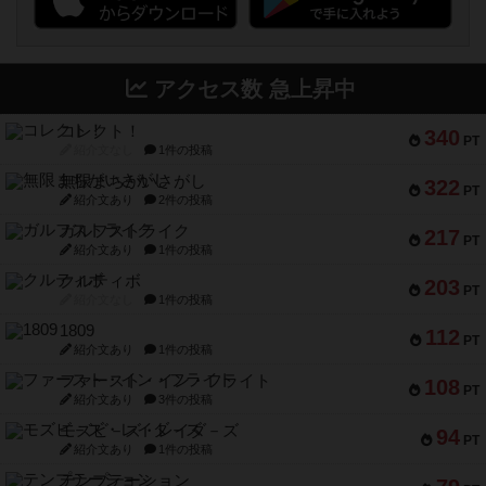
アクセス数 急上昇中
コレクト！
340
PT
紹介文なし
1件の投稿
無限まちがいさがし
322
PT
紹介文あり
2件の投稿
ガルフストライク
217
PT
紹介文あり
1件の投稿
クルティボ
203
PT
紹介文なし
1件の投稿
1809
112
PT
紹介文あり
1件の投稿
ファースト・イン・フライト
108
PT
紹介文あり
3件の投稿
モズビ－ズ・レイダ－ズ
94
PT
紹介文あり
1件の投稿
テンプテーション