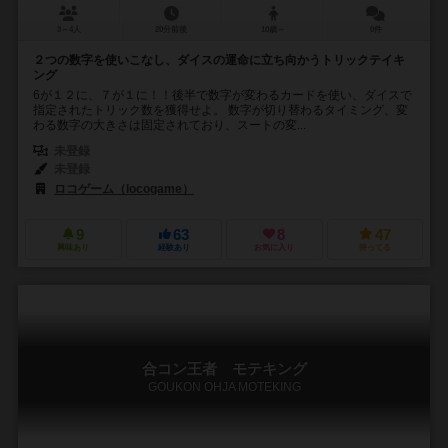
3～4人
20分前後
10歳～
0件
２つの数字を使いこなし、ダイスの運命に立ち向かうトリックテイキ
ング
6が１２に、７が１に！！後半で数字が変わるカードを使い、ダイスで
指定されたトリック数を獲得せよ。 数字が切り替わるタイミング、変
わる数字の大きさは固定されており、スートの変...
未登録
未登録
ロコゲーム（locogame）
9
63
8
47
興味あり
経験あり
お気に入り
持ってる
合コン王者 モテキング
GOUKON OHJA MOTEKING