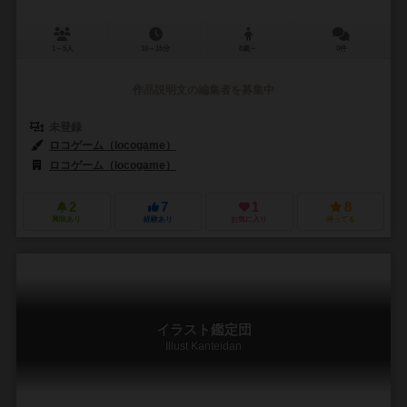
1～5人
10～15分
8歳～
0件
作品説明文の編集者を募集中
未登録
ロコゲーム（locogame）
ロコゲーム（locogame）
2
7
1
8
興味あり
経験あり
お気に入り
持ってる
イラスト鑑定団
Illust Kanteidan