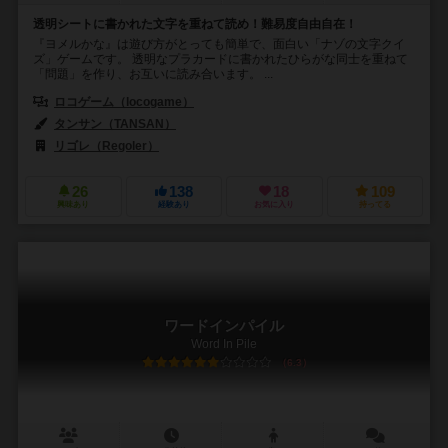
透明シートに書かれた文字を重ねて読め！難易度自由自在！
『ヨメルかな』は遊び方がとっても簡単で、面白い「ナゾの文字クイ
ズ」ゲームです。 透明なプラカードに書かれたひらがな同士を重ねて
「問題」を作り、お互いに読み合います。 ...
ロコゲーム（locogame）
タンサン（TANSAN）
リゴレ（Regoler）
26
138
18
109
興味あり
経験あり
お気に入り
持ってる
ワードインパイル
Word In Pile
6.3