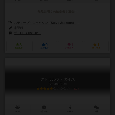
3～6人
40～60分
10歳～
0件
作品説明文の編集者を募集中
スティーブ・ジャクソン（Steve Jackson）
カミ・マンデル（Kami M
未登録
ザ・OP（The OP）
3
0
1
1
興味あり
経験あり
お気に入り
持ってる
クトゥルフ・ダイス
Cthulhu Dice
5.2
2～6人
5分前後
10歳～
7件