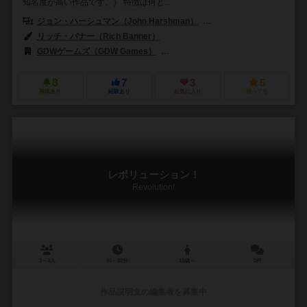
知名度が高い作品です。） 特徴は何と...
ジョン・ハーシュマン（John Harshman）
マーク・ミラー（Marc W. 
リッチ・バナー（Rich Banner）
GDWゲームズ（GDW Games）
スティーブ･ジャクソン･ゲームズ（Stev
8
7
3
5
興味あり
経験あり
お気に入り
持ってる
レボリューション！
Revolution!
3～4人
60～80分
13歳～
0件
作品説明文の編集者を募集中