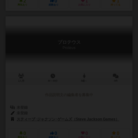
2
0
1
1
興味あり
経験あり
お気に入り
持ってる
プロテウス
Proteus
2人用
30～40分
8歳～
0件
作品説明文の編集者を募集中
未登録
未登録
スティーブ･ジャクソン･ゲームズ（Steve Jackson Games）
0
0
0
0
興味あり
経験あり
お気に入り
持ってる