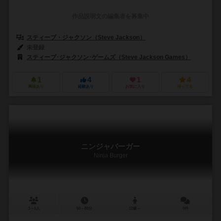
作品説明文の編集者を募集中
スティーブ・ジャクソン（Steve Jackson）
未登録
スティーブ･ジャクソン･ゲームズ（Steve Jackson Games）
1
4
1
4
興味あり
経験あり
お気に入り
持ってる
ニンジャバーガー
Ninja Burger
3～6人
60～80分
12歳～
0件