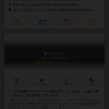
アレックス・フェルナンデス（Alex Fernandez）
スティーブ･ジャクソン･ゲームズ（Steve Jackson Games）
6
20
5
16
興味あり
経験あり
お気に入り
持ってる
脳トレゾンビ
Give Me the Brain!
5.7
3～8人
30分前後
10歳～
1件
ゾンビが店員のファーストフード店にようこそ。今ちょっと脳ミソ貸
してるんで、少々お待ちくださいませ
『脳トレゾンビ ～ザ・ファーストフード・ゾンビ・カードゲーム～』
は多人数でも短時間で遊べるカードゲームです。ゲームの目的は手札
を全てなくすことです。 何故かゾンビ達（...