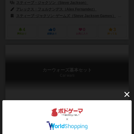
スティーブ・ジャクソン（Steve Jackson）
アレックス・フェルナンデス（Alex Fernandez）
スティーブ･ジャクソン･ゲームズ（Steve Jackson Games）
ペガサ
4
0
0
3
興味あり
経験あり
お気に入り
持ってる
カーウォーズ基本セット
Car wars
2人用
30分前後
ー
0件
作品説明文の編集者を募集中
スティーブ・ジャクソン（Steve Jackson）