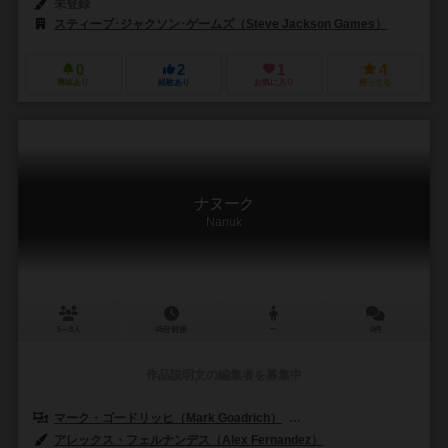
未登録
スティーブ･ジャクソン･ゲームズ（Steve Jackson Games）
0
2
1
4
興味あり
経験あり
お気に入り
持ってる
ナヌーク
Nanuk
5～8人
45分前後
ー
0件
作品説明文の編集者を募集中
マーク・ゴードリッヒ（Mark Goadrich）
ブレット・マイヤーズ（Bre
アレックス・フェルナンデス（Alex Fernandez）