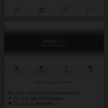
1
5
1
12
興味あり
経験あり
お気に入り
持ってる
星辰は正しい
The Stars Are Right
2～4人
55分前後
12歳～
0件
作品説明文の編集者を募集中
クラウス・ヴェスターホッフ（Klaus Westerhoff）
フランソワ・ロネ（François Launet）
ブラックモンク（Black Monk）
ペガサス・シュピーレ（Pegasus Sp