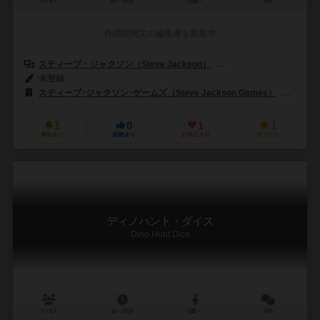
3～6人
60～90分
10歳～
0件
作品説明文の編集者を募集中
スティーブ・ジャクソン（Steve Jackson）
アンドリュー・ウルフ（An
未登録
スティーブ･ジャクソン･ゲームズ（Steve Jackson Games）
USA
1
0
1
1
興味あり
経験あり
お気に入り
持ってる
ディノハント・ダイス
Dino Hunt Dice
2～8人
10～20分
6歳～
0件