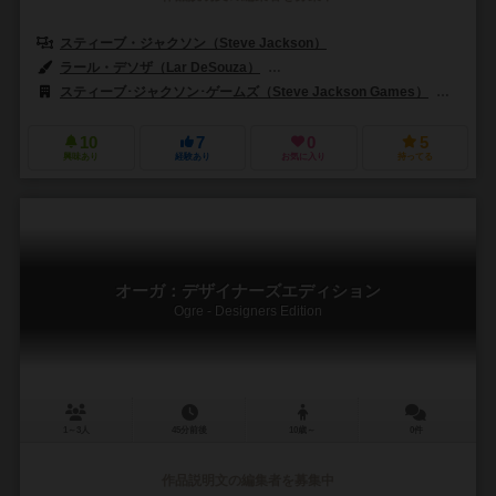
スティーブ・ジャクソン（Steve Jackson）
ラール・デソザ（Lar DeSouza）
ジェフリー・D・ジョージ（Jeffrey 
スティーブ･ジャクソン･ゲームズ（Steve Jackson Games）
デスカ
10
7
0
5
興味あり
経験あり
お気に入り
持ってる
オーガ：デザイナーズエディション
Ogre - Designers Edition
1～3人
45分前後
10歳～
0件
作品説明文の編集者を募集中