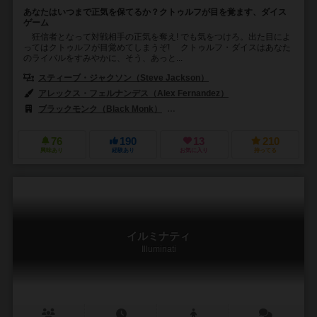
あなたはいつまで正気を保てるか？クトゥルフが目を覚ます、ダイス
ゲーム
狂信者となって対戦相手の正気を奪え! でも気をつけろ。出た目によ
ってはクトゥルフが目覚めてしまうぞ! クトゥルフ・ダイスはあなた
のライバルをすみやかに、そう、あっと...
スティーブ・ジャクソン（Steve Jackson）
アレックス・フェルナンデス（Alex Fernandez）
ブラックモンク（Black Monk）
エッジ エンターテインメント（Edge E
76
190
13
210
興味あり
経験あり
お気に入り
持ってる
イルミナティ
Illuminati