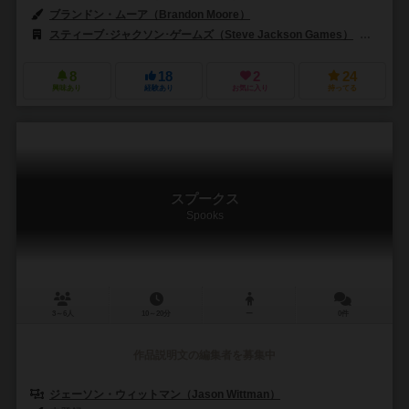
ブランドン・ムーア（Brandon Moore）
スティーブ･ジャクソン･ゲームズ（Steve Jackson Games）
ユア 
8
18
2
24
興味あり
経験あり
お気に入り
持ってる
スプークス
Spooks
3～6人
10～20分
ー
0件
作品説明文の編集者を募集中
ジェーソン・ウィットマン（Jason Wittman）