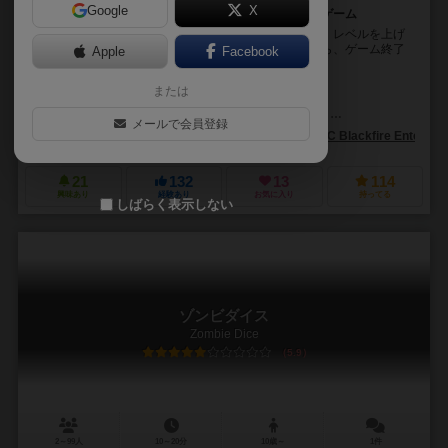
Google
X
特殊効果のあるカードの容赦ない応酬が面白いカードゲーム
ダンジョンに潜り、モンスターを倒し、宝を手に入れ、レベルを上げ
ていくカードゲーム。いずれ１がレベル１０になったら、ゲーム終了
Apple
Facebook
です。そして、その人の勝利です。
または
スティーブ・ジャクソン（Steve Jackson）
アレックス・フェルナンデス（Alex Fernandez）
エドウィン・ファング
メールで会員登録
ADCブラックファイア・エンターテイメント（ADC Blackfire Entertain
21
132
13
114
興味あり
経験あり
お気に入り
持ってる
しばらく表示しない
ゾンビダイス
Zombie Dice
5.9
2～99人
10～20分
10歳～
1件