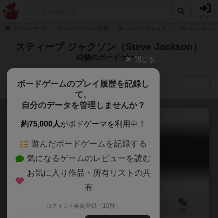
ログイン
ボドゲーマTOP
ボードゲームの検索
スティーブ ジャクソン（Steve Jackso
スティーブ ジャクソン（Steve Jackson）
43個のボードゲーム
閉じる
ボードゲームのプレイ履歴を記録し
検索メニュー
て、
自分のデータを管理しませんか？
約75,000人
がボドゲーマを利用中！
遊んだボードゲームを記録する
マンチキン
気になるゲームのレビューを読む
Munchkin
6.0
お気に入り作品・所有リストの共
有
ログイン / 会員登録（10秒）
3～6人
60～120分
10歳～
4件