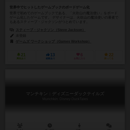
世界中でヒットしたゲームブックのボードゲーム化
世界で初めてのゲームブックである、「火吹山の魔法使い」をボード
ゲーム化したゲームです。 デザイナーは、火吹山の魔法使いの著者で
もあるスティーブ・ジャクソンがつとめています。
スティーブ・ジャクソン（Steve Jackson）
未登録
ゲームズ ワークショップ（Games Workshop）
21
13
6
22
興味あり
経験あり
お気に入り
持ってる
マンチキン：ディズニーダックテイルズ
Munchkin: Disney DuckTales