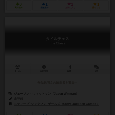
0
1
1
1
興味あり
経験あり
お気に入り
持ってる
タイルチェス
Tile Chess
2～6人
90分前後
12歳～
0件
作品説明文の編集者を募集中
ジェーソン・ウィットマン（Jason Wittman）
未登録
スティーブ･ジャクソン･ゲームズ（Steve Jackson Games）