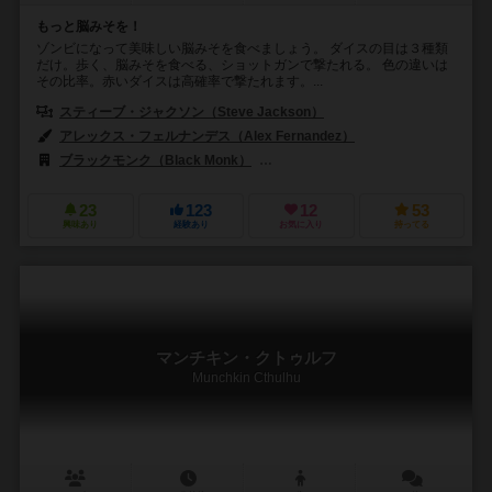
もっと脳みそを！
ゾンビになって美味しい脳みそを食べましょう。 ダイスの目は３種類
だけ。歩く、脳みそを食べる、ショットガンで撃たれる。 色の違いは
その比率。赤いダイスは高確率で撃たれます。...
スティーブ・ジャクソン（Steve Jackson）
アレックス・フェルナンデス（Alex Fernandez）
ブラックモンク（Black Monk）
エッジ エンターテインメント（Edge E
23
123
12
53
興味あり
経験あり
お気に入り
持ってる
マンチキン・クトゥルフ
Munchkin Cthulhu