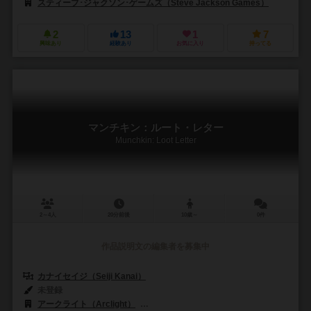
スティーブ･ジャクソン･ゲームズ（Steve Jackson Games）
2
13
1
7
興味あり
経験あり
お気に入り
持ってる
マンチキン：ルート・レター
Munchkin: Loot Letter
2～4人
20分前後
10歳～
0件
作品説明文の編集者を募集中
カナイセイジ（Seiji Kanai）
未登録
アークライト（Arclight）
スティーブ･ジャクソン･ゲームズ（Steve Ja