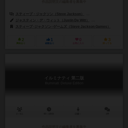
作品説明文の編集者を募集中
スティーブ・ジャクソン（Steve Jackson）
フェード・マンリー（Fad
ジャスティン・デ・ウィット（Justin De Witt）
アレックス・フェルナン
スティーブ･ジャクソン･ゲームズ（Steve Jackson Games）
2
1
0
3
興味あり
経験あり
お気に入り
持ってる
イルミナティ 第二版
Illuminati: Deluxe Edition
2～8人
60～180分
12歳～
1件
作品説明文の編集者を募集中