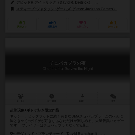
デビッドR.デイトリック（David R. Deitrick）
デニス・ルベ（Denis 
スティーブ･ジャクソン･ゲームズ（Steve Jackson Games）
1
0
0
1
興味あり
経験あり
お気に入り
持ってる
チュパカブラの夜
Chupacabra: Survive the Night
2～4人
20分前後
10歳～
0件
超常現象+ボドゲ好き限定作品
ネッシー、ビッグフットに続く有名なUMAチュパカブラ！このへんに
胸ときめく+ボドゲが好きなあなただけが楽しめる、大量殺戮バカゲー
です！ プレイヤーはチュパカブラとなってw最...
デヴィッド・ブランチャード（David Blanchard）
ブライアン・フロデ