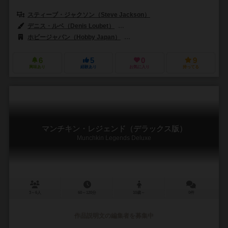
スティーブ・ジャクソン（Steve Jackson）
デニス・ルベ（Denis Loubet）
クラーク・ブラッドリー（Clark Bra
ホビージャパン（Hobby Japan）
メタゲーミング（Metagaming）
6
5
0
9
興味あり
経験あり
お気に入り
持ってる
マンチキン・レジェンド（デラックス版）
Munchkin Legends Deluxe
3～6人
60～120分
10歳～
0件
作品説明文の編集者を募集中