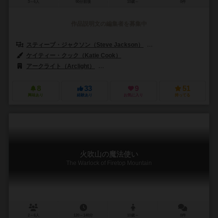
3～6人
90分前後
10歳～
0件
作品説明文の編集者を募集中
スティーブ・ジャクソン（Steve Jackson）
ジャン・ヘンドリクス（Ja
ケイティー・クック（Katie Cook）
フランソワ・ロネ（François La
アークライト（Arclight）
ブラックモンク（Black Monk）
デル
8
33
9
51
興味あり
経験あり
お気に入り
持ってる
火吹山の魔法使い
The Warlock of Firetop Mountain
2～6人
120～140分
10歳～
0件