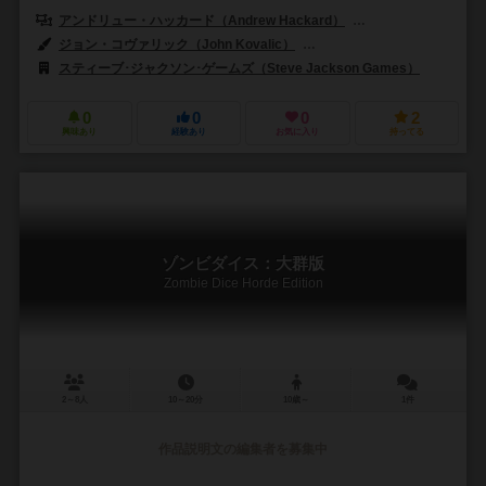
アンドリュー・ハッカード（Andrew Hackard）
スティーブ・ジャクソン
ジョン・コヴァリック（John Kovalic）
マイク・ルーカス（Mike Lu
スティーブ･ジャクソン･ゲームズ（Steve Jackson Games）
0
0
0
2
興味あり
経験あり
お気に入り
持ってる
ゾンビダイス：大群版
Zombie Dice Horde Edition
2～8人
10～20分
10歳～
1件
作品説明文の編集者を募集中