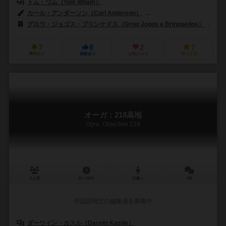
トム・ワム（Tom Wham）
カール・アンダーソン（Carl Anderson）
ジェフリー・D・ジョージ（Jef
グロウ・ジョゴス・ブリンケドス（Grow Jogos e Brinquedos）
ス
7
6
2
7
興味あり
経験あり
お気に入り
持ってる
オーガ：218高地
Ogre: Objective 218
2人用
15～30分
10歳～
0件
作品説明文の編集者を募集中
ダーウイン・カスル（Darwin Kastle）