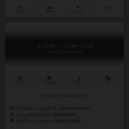
0
2
1
4
興味あり
経験あり
お気に入り
持ってる
マンチキン・ワンダーランド
Munchkin Wonderland
2～6人
60分前後
6歳～
1件
作品説明文の編集者を募集中
アンドリュー・ハッカード（Andrew Hackard）
ジョン・コヴァリック（John Kovalic）
ペガサス・シュピーレ（Pegasus Spiele）
スティーブ･ジャクソン･ゲー