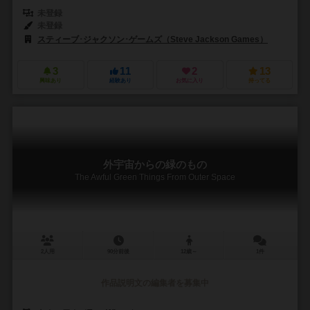
未登録
未登録
スティーブ･ジャクソン･ゲームズ（Steve Jackson Games）
3
11
2
13
興味あり
経験あり
お気に入り
持ってる
外宇宙からの緑のもの
The Awful Green Things From Outer Space
2人用
90分前後
12歳～
1件
作品説明文の編集者を募集中