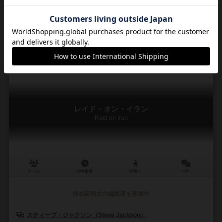
未登録
スティーブ･ジャクソン･ゲームズ（Steve Jackson Games）
ホビー
2
3
0
7
興味あり
経験あり
お気に入り
持ってる
レイド・オン・イラン
Raid on Iran
1～2人
60分前後
12歳～
0件
作品説明文の編集者を募集中
スティーブ・ジャクソン（Steve Jackson）