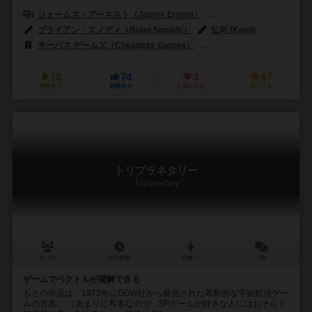
ジェームス・アーネスト（James Ernest）
トイヴォ・ロヴァイネ
ブライアン・スノディ（Brian Snoddy）
弘司 (Kouji)
チーパス ゲームズ（Cheapass Games）
ジェームス・アーネスト・ゲー
10
74
3
67
興味あり
経験あり
お気に入り
持ってる
トリプラネタリー
Triplanetary
2～3人
45分前後
12歳～
0件
ゲームでベクトルが理解できる
もとの作品は、1973年にGDW社から発売された革新的な宇宙航法ゲー
ムの古典。 （あまりに有名なので、SFゲームが好きな人にはおそらく