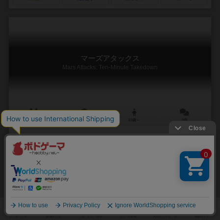
マーズアタックス
Mars Attacks: Ten-Minute Takedown
2～4人
10分前後
10歳～
0件
作品説明文の編集者を募集中
サミュエル・ミッチェーク（Samuel Mitschke）
フィリップ・リード（P
スティーブ・トーマス（Steve Thomas）
スティーブ･ジャクソン･ゲームズ（Steve Jackson Games）
0
1
0
1
興味あり
経験あり
お気に入り
持ってる