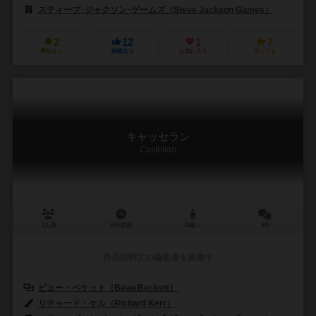
スティーブ･ジャクソン･ゲームズ（Steve Jackson Games）
2
12
1
7
興味あり
経験あり
お気に入り
持ってる
キャッセラン
Castellan
2人用
45分前後
10歳～
0件
作品説明文の編集者を募集中
ビュー・ベケット（Beau Beckett）
リチャード・ケル（Richard Kerr）
ベン・ウィリアムズ（Ben Willi