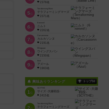
2378名
Terraforming Mars
5
テラフォーミングマーズ
位
2371名
6 nimmt!
6
ニムト
位
2202名
Carcassonne
7
カルカソンヌ
位
2191名
Wingspan
8
ウイングスパン
位
2150名
Azul
9
アズール
位
1903名
興味ありランキング
トップ50
SCYTHE
1
サイズ -大鎌戦役-
位
2415名
Terraforming Mars
2
テラフォーミングマーズ
位