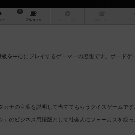
19
ュー
店舗/
カフェ
リプレイ
日記
戦略
・コツ
ルール
中量級を中心にプレイするゲーマーの感想です。ボードゲ
タカナの言葉を説明して当ててもらうクイズゲームです
シ」のビジネス用語版として社会人にフォーカスを絞っ