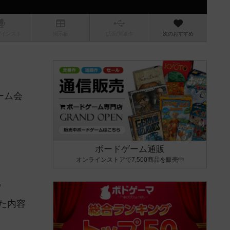
/インスト
掲示板
拡張/関連
作
次のおすすめ
ーム会
ボードゲーム通販
オンラインストアで7,500商品を販売中
。
た内容