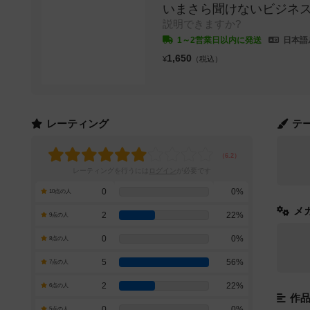
いまさら聞けないビジネ
説明できますか?
1～2営業日以内に発送
日本語
1,650
¥
（税込）
レーティング
テ
レーティングを行うには
ログイン
が必要です
0
0%
10点の人
メ
2
22%
9点の人
0
0%
8点の人
5
56%
7点の人
2
22%
6点の人
作
0
0%
5点の人