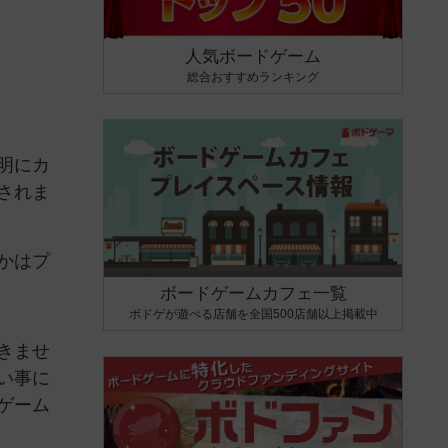
人気ボードゲーム
総合おすすめランキング
明にカ
されま
かはプ
ボードゲームカフェ一覧
ボドゲが遊べる店舗を全国500店舗以上掲載中
きませ
い事に
ゲーム