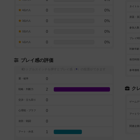
タイトル
0
0%
4点の人
原題・英
0
0%
3点の人
参加人数
0
0%
2点の人
プレイ時
0
0%
1点の人
対象年齢
プレイ感の評価
発売時期
トグルスイッチを押すとプレイ感（
※
）の投票ができます
参考価格
0
運・確率
ク
2
戦略・判断力
0
交渉・立ち回り
ゲームデ
0
心理戦・ブラフ
アートワ
0
攻防・戦闘
関連企業
1
アート・外見