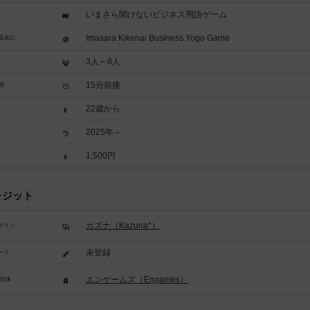
いまさら聞けないビジネス用語ゲーム
Imasara Kikenai Business Yogo Game
題表記
3人～8人
15分前後
間
22歳から
2025年～
1,500円
レジット
カズナ（Kazuna*）
ザイン
未登録
ーク
エンゲームズ（Engames）
/団体