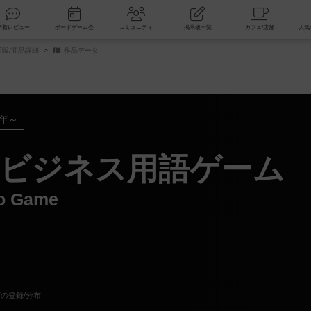
索
新着レビュー
ボードゲーム会
コミュニティ
掲示板一覧
販/商品詳細
作品データ
5年～
ビジネス用語ゲーム
go Game
の登録/分布