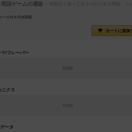
ス用語ゲームの通販
何気なく使ってるそのビジネス用語、ち
ルール付き/日本語版
カートに追加
ーマ/フレーバー
未登録
カニクス
未登録
品データ