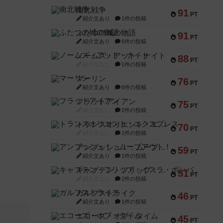
南北戦争
91
PT
紹介文あり
1件の投稿
ふたつの城の物語
91
PT
紹介文あり
6件の投稿
ノームズ・アット・ナイト
88
PT
紹介文なし
1件の投稿
マーリン
76
PT
紹介文あり
6件の投稿
フラットアイアン
75
PT
紹介文なし
2件の投稿
トランスオリエント・エクスプレス
70
PT
紹介文なし
1件の投稿
アンブッシュ！：ムーブアウト！
59
PT
紹介文あり
1件の投稿
キャプテン・フリップ：イスラ・ボンバ
51
PT
紹介文なし
2件の投稿
ガルフストライク
46
PT
紹介文あり
1件の投稿
エコーズ・オブ・タイム
45
PT