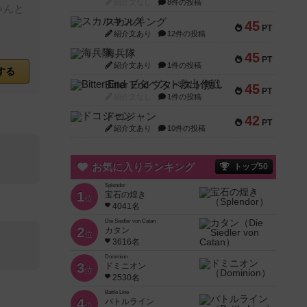
紹介文なし
8件の投稿
ゃんと
スカルキング
45
PT
紹介文あり
12件の投稿
海兵隊
45
PT
紹介文あり
1件の投稿
する
Bitter End ブタペスト救出作戦
45
PT
紹介文なし
1件の投稿
ドコジャン
42
PT
紹介文あり
10件の投稿
お気に入りランキング
トップ50
Splendor
1
宝石の煌き
位
4041名
Die Siedler von Catan
2
カタン
位
3616名
Dominion
3
ドミニオン
位
2530名
Battle Line
4
バトルライン
位