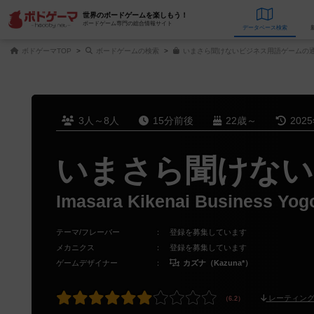
世界のボードゲームを楽しもう！
ボードゲーム専門の総合情報サイト
データベース
検
ボドゲーマTOP
ボードゲームの検索
いまさら聞けないビジネス用語ゲームの通
3人～8人
15分前後
22歳～
202
いまさら聞けない
Imasara Kikenai Business Yo
テーマ/フレーバー
：
登録を募集しています
メカニクス
：
登録を募集しています
ゲームデザイナー
：
カズナ（Kazuna*）
レーティング