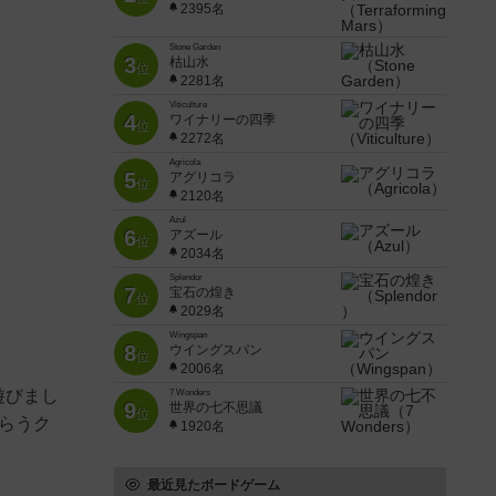
2395名
Stone Garden
3
枯山水
位
2281名
Viticulture
4
ワイナリーの四季
位
2272名
Agricola
5
アグリコラ
位
2120名
Azul
6
アズール
位
2034名
Splendor
7
宝石の煌き
位
2029名
Wingspan
8
ウイングスパン
位
2006名
遊びまし
7 Wonders
9
世界の七不思議
位
らうク
1920名
最近見たボードゲーム