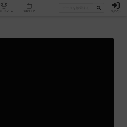
ログイン
カフェ/店舗
人気ボードゲーム
通販ストア