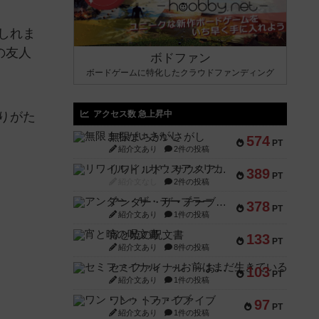
しれま
の友人
ボドファン
ボードゲームに特化したクラウドファンディング
アクセス数 急上昇中
りがた
無限まちがいさがし
574
PT
紹介文あり
2件の投稿
リワイルド：サウスアメリカ
389
PT
紹介文なし
2件の投稿
アンダー・ザ・テーブラー
378
PT
紹介文あり
1件の投稿
宵と暁の呪文書
133
PT
紹介文あり
8件の投稿
セミファイナル ～お前はまだ生きている～
103
PT
紹介文あり
1件の投稿
ワン・トゥ・ファイブ
97
PT
紹介文あり
1件の投稿