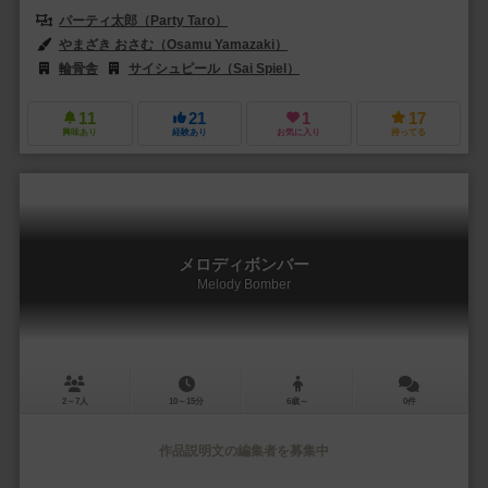
パーティ太郎（Party Taro）
やまざき おさむ（Osamu Yamazaki）
輪骨舎
サイシュピール（Sai Spiel）
11
21
1
17
興味あり
経験あり
お気に入り
持ってる
メロディボンバー
Melody Bomber
2～7人
10～15分
6歳～
0件
作品説明文の編集者を募集中