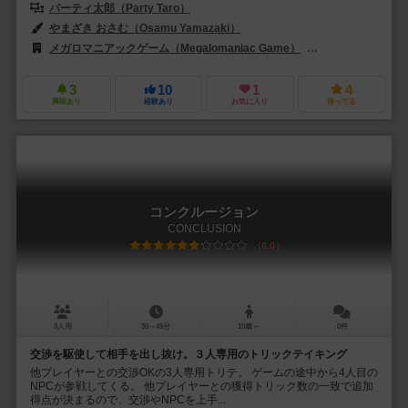
パーティ太郎（Party Taro）
やまざき おさむ（Osamu Yamazaki）
メガロマニアックゲーム（Megalomaniac Game）
サイシュピール（Sa
3
10
1
4
興味あり
経験あり
お気に入り
持ってる
コンクルージョン
CONCLUSION
6.0
3人用
30～45分
10歳～
0件
交渉を駆使して相手を出し抜け。３人専用のトリックテイキング
他プレイヤーとの交渉OKの3人専用トリテ。 ゲームの途中から4人目の
NPCが参戦してくる。 他プレイヤーとの獲得トリック数の一致で追加
得点が決まるので、交渉やNPCを上手...