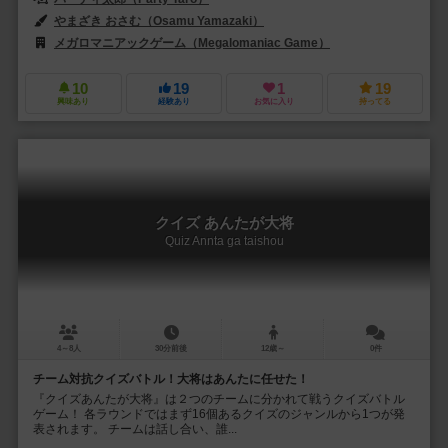
やまざき おさむ（Osamu Yamazaki）
メガロマニアックゲーム（Megalomaniac Game）
サイシュピール（Sa
10
19
1
19
興味あり
経験あり
お気に入り
持ってる
クイズ あんたが大将
Quiz Annta ga taishou
4～8人
30分前後
12歳～
0件
チーム対抗クイズバトル！大将はあんたに任せた！
『クイズあんたが大将』は２つのチームに分かれて戦うクイズバトル
ゲーム！ 各ラウンドではまず16個あるクイズのジャンルから1つが発
表されます。 チームは話し合い、誰...