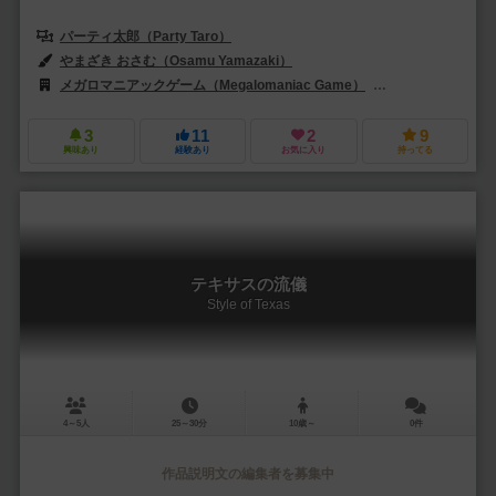
パーティ太郎（Party Taro）
やまざき おさむ（Osamu Yamazaki）
メガロマニアックゲーム（Megalomaniac Game）
サイシュピール（Sa
3
11
2
9
興味あり
経験あり
お気に入り
持ってる
テキサスの流儀
Style of Texas
4～5人
25～30分
10歳～
0件
作品説明文の編集者を募集中