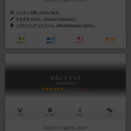
パーティ太郎（Party Taro）
やまざき おさむ（Osamu Yamazaki）
メガロマニアックゲーム（Megalomaniac Game）
サイシュピール（Sa
8
17
2
10
興味あり
経験あり
お気に入り
持ってる
クロノトリック
ChronoTrick
6.0
4人用
20～30分
10歳～
0件
作品説明文の編集者を募集中