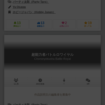
パーティ太郎（Party Taro）
Yu Osawa
ホビージャパン（Hobby Japan）
13
13
2
19
興味あり
経験あり
お気に入り
持ってる
超能力者バトルロワイヤル
Chonoryokusha Battle Royal
5人用
180分前後
ー
0件
作品説明文の編集者を募集中
パーティ太郎（Party Taro）