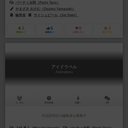
パーティ太郎（Party Taro）
やまざき おさむ（Osamu Yamazaki）
輪骨舎
サイシュピール（Sai Spiel）
3
5
0
3
興味あり
経験あり
お気に入り
持ってる
アイドラベル
Aidoraberu
2～11人
30分前後
10歳～
0件
作品説明文の編集者を募集中
上杉 真人（Masato Uesugi）
パーティ太郎（Party Taro）