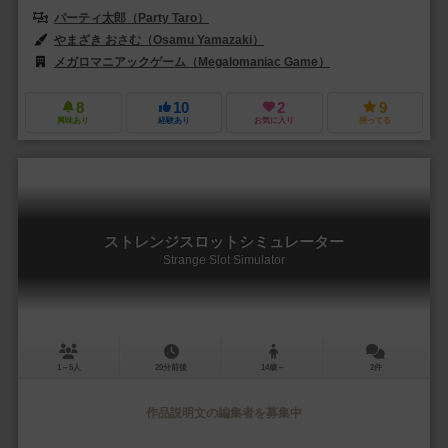
パーティ太郎（Party Taro）
やまざき おさむ（Osamu Yamazaki）
メガロマニアックゲーム（Megalomaniac Game）
サイシュピール（Sa
8
10
2
9
興味あり
経験あり
お気に入り
持ってる
ストレンジスロットシミュレーター
Strange Slot Simulator
1～5人
20分前後
14歳～
2件
作品説明文の編集者を募集中