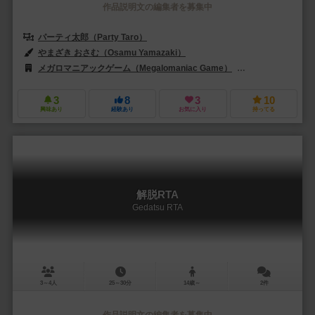
作品説明文の編集者を募集中
パーティ太郎（Party Taro）
やまざき おさむ（Osamu Yamazaki）
メガロマニアックゲーム（Megalomaniac Game）
サイシュピール（Sa
3
8
3
10
興味あり
経験あり
お気に入り
持ってる
解脱RTA
Gedatsu RTA
3～4人
25～30分
14歳～
2件
作品説明文の編集者を募集中