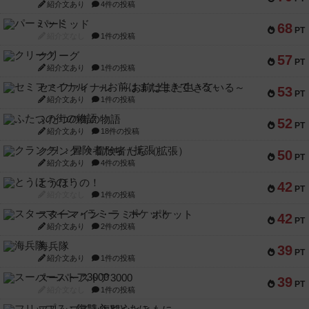
紹介文あり
4件の投稿
パーミッド
68
PT
紹介文なし
1件の投稿
クリーグ
57
PT
紹介文あり
1件の投稿
セミファイナル ～お前はまだ生きている～
53
PT
紹介文あり
1件の投稿
ふたつの街の物語
52
PT
紹介文あり
18件の投稿
クランク! ：冒険者たち（拡張）
50
PT
紹介文あり
4件の投稿
とうほうの！
42
PT
紹介文なし
1件の投稿
スターマイン・ラミー ポケット
42
PT
紹介文あり
2件の投稿
海兵隊
39
PT
紹介文あり
1件の投稿
スーパーストア3000
39
PT
紹介文なし
1件の投稿