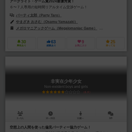
アークライト・ゲーム賞2024最優秀賞！
６〜７人専用の短時間リアルタイム交渉ゲーム！
パーティ太郎（Party Taro）
やまざき おさむ（Osamu Yamazaki）
メガロマニアックゲーム（Megalomaniac Game）
サイシュピール（Sa
30
63
9
25
興味あり
経験あり
お気に入り
持ってる
非実在少年少女
Non-existent boys and girls
6.0
2～5人
10～20分
12歳～
3件
空想上の人間を使った偏見パーティー協力ゲーム！