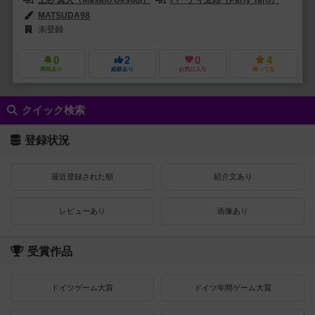
MATSUDA98
未登録
0
2
0
4
興味あり
経験あり
お気に入り
持ってる
クイック検索
登録状況
最近登録された順
紹介文あり
レビューあり
画像あり
受賞作品
ドイツゲーム大賞
ドイツ年間ゲーム大賞