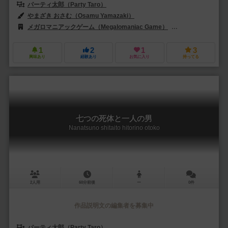
パーティ太郎（Party Taro）
やまざき おさむ（Osamu Yamazaki）
メガロマニアックゲーム（Megalomaniac Game）
サイシュピール（Sa
1
2
1
3
興味あり
経験あり
お気に入り
持ってる
七つの死体と一人の男
Nanatsuno shitaito hitorino otoko
2人用
60分前後
ー
0件
作品説明文の編集者を募集中
パーティ太郎（Party Taro）