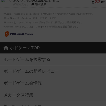
フリップ７：復讐心とともに
37
PT
紹介文なし
2件の投稿
※Apple、Apple のロゴ は、米国および他の国々で登録されたApple Inc.の商標です。
※App Store は、Apple Inc.のサービスマークです。
※Android は、グーグル インコーポレイテッドの商標または登録商標です。
※Google Play とそのロゴは、Google Inc.の商標または登録商標です。
ボドゲーマTOP
ボードゲームを検索する
ボードゲームの新着レビュー
ボードゲーム会情報
メカニクス特集