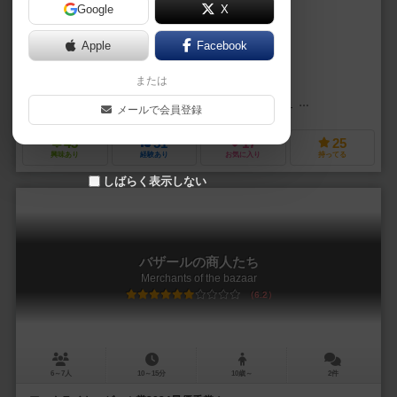
Google
X
作品説明文の編集者を募集中
Apple
Facebook
パーティ太郎（Party Taro）
または
やまざき おさむ（Osamu Yamazaki）
メガロマニアックゲーム（Megalomaniac Game）
サイシュピール（Sa
メールで会員登録
43
51
17
25
興味あり
経験あり
お気に入り
持ってる
しばらく表示しない
バザールの商人たち
Merchants of the bazaar
6.2
6～7人
10～15分
10歳～
2件