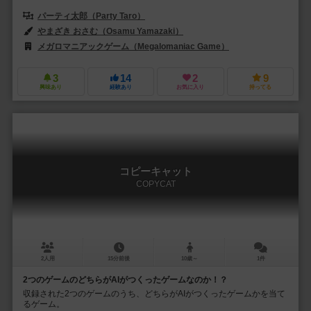
パーティ太郎（Party Taro）
やまざき おさむ（Osamu Yamazaki）
メガロマニアックゲーム（Megalomaniac Game）
サイシュピール（Sa
3
14
2
9
興味あり
経験あり
お気に入り
持ってる
コピーキャット
COPYCAT
2人用
15分前後
10歳～
1件
2つのゲームのどちらがAIがつくったゲームなのか！？
収録された2つのゲームのうち、どちらがAIがつくったゲームかを当て
るゲーム。