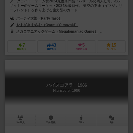
アークライト・ゲーム賞2024最優秀作品「バザールの商人たち」のデ
ザイナーのゲームマーケット2024秋最新作。 架空の友達（イマジナリ
ーフレンド）を作り上げる協力型のカード...
パーティ太郎（Party Taro）
やまざき おさむ（Osamu Yamazaki）
メガロマニアックゲーム（Megalomaniac Game）
サイシュピール（Sa
7
43
5
15
興味あり
経験あり
お気に入り
持ってる
ハイスコアラー1986
Highscorer 1986
3～99人
15分前後
10歳～
1件