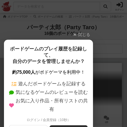
ログイン
ボドゲーマTOP
ボードゲームの検索
パーティ太郎（Party Taro） 16個のボ
パーティ太郎（Party Taro）
16個のボードゲーム
閉じる
ボードゲームのプレイ履歴を記録し
検索メニュー
て、
自分のデータを管理しませんか？
約75,000人
がボドゲーマを利用中！
遊んだボードゲームを記録する
パチスロシミュレーター
気になるゲームのレビューを読む
Pachislo Simulator
6.0
お気に入り作品・所有リストの共
有
ログイン / 会員登録（10秒）
2～5人
30分前後
14歳～
2件