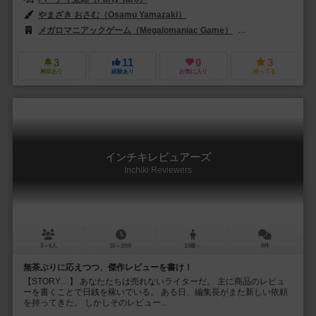
やまざき おさむ（Osamu Yamazaki）
メガロマニアックゲーム（Megalomaniac Game）
サイシュピール（Sa
3
11
0
3
興味あり
経験あり
お気に入り
持ってる
インチキレビュアーズ
Inchiki Reviewers
3～6人
15～20分
10歳～
0件
無茶ぶりに応えつつ、傑作レビューを書け！
【STORY…】 あなたたちは売れないライターだ。 主に商品のレビュ
ーを書くことで日銭を稼いでいる。 ある日、編集長がまた新しい依頼
を持ってきた。 しかしそのレビュー...