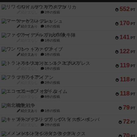
リワイルド：サウスアメリカ
552
PT
紹介文なし
2件の投稿
マーケットフレッシュ
170
PT
紹介文あり
1件の投稿
ファイアー・ブルズ / 火牛陣
141
PT
紹介文なし
1件の投稿
ワン・トゥ・ファイブ
122
PT
紹介文あり
1件の投稿
トランスオリエント・エクスプレス
119
PT
紹介文なし
1件の投稿
フラットアイアン
118
PT
紹介文なし
2件の投稿
エコーズ・オブ・タイム
118
PT
紹介文なし
8件の投稿
南北戦争
79
PT
紹介文あり
1件の投稿
キャプテン・フリップ：イスラ・ボンバ
72
PT
紹介文なし
2件の投稿
メメントオンラインタクティクス
70
PT