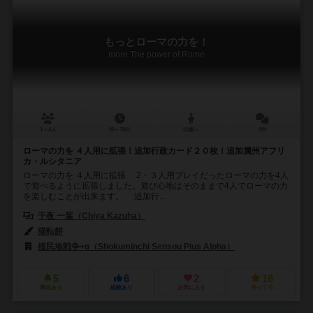
もっとローマの力を！
more The power of Rome
1～4人
20～70分
12歳～
0件
ローマの力を ４人用に拡張！追加行政カード２０枚！追加属州アフリ
カ・ルシタニア
ローマの力を ４人用に拡張 2・３人用プレイだったローマの力を4人
で遊べるように拡張しました。遊び心地はそのままで4人でローマの力
を楽しむことが出来ます。 追加行...
千夜 一葉（Chiya Kazuha）
猫転餅
植民地戦争+α（Shokuminchi Sensou Plus Alpha）
5
6
2
18
興味あり
経験あり
お気に入り
持ってる