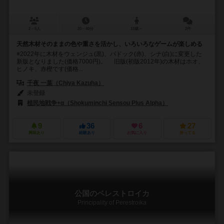
2～5人
20～40分
10歳～
2件
天然木材そのままの色や重さを活かし、いろいろなゲームが楽しめる
※2022年に木材をウェンジュ(黒)、パドック(赤)、シナ(白)に変更した
新版となりました(価格7000円)。 旧版(初版2012年)の木材はホオ、
ヒノキ、赤樫です(価格...
千夜 一葉（Chiya Kazuha）
未登録
植民地戦争+α（Shokuminchi Sensou Plus Alpha）
9
36
6
27
興味あり
経験あり
お気に入り
持ってる
公国のペレストロイカ
Principality of Perestroika