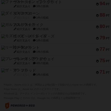
ファースト・イン・フライト
94
PT
紹介文あり
3件の投稿
ダイススローン
88
PT
紹介文なし
1件の投稿
ガルフストライク
80
PT
紹介文あり
1件の投稿
モズビ－ズ・レイダ－ズ
79
PT
紹介文あり
1件の投稿
リー対グラント
77
PT
紹介文あり
1件の投稿
ブレーキング・アウェイ
75
PT
紹介文あり
4件の投稿
ザ・フラッド
71
PT
紹介文なし
1件の投稿
※Apple、Apple のロゴ は、米国および他の国々で登録されたApple Inc.の商標です。
※App Store は、Apple Inc.のサービスマークです。
※Android は、グーグル インコーポレイテッドの商標または登録商標です。
※Google Play とそのロゴは、Google Inc.の商標または登録商標です。