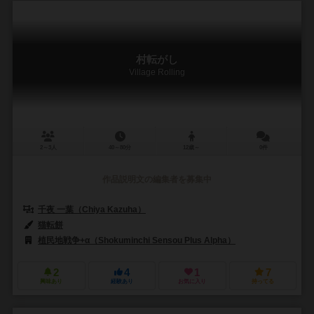
村転がし
Village Rolling
2～3人
40～80分
12歳～
0件
作品説明文の編集者を募集中
千夜 一葉（Chiya Kazuha）
猫転餅
植民地戦争+α（Shokuminchi Sensou Plus Alpha）
2
4
1
7
興味あり
経験あり
お気に入り
持ってる