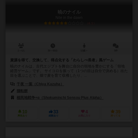
暁のナイル
Nile in the dawn
6.1
1～4人
30～60分
12歳～
3件
資源を得て、交換して、得点化する「わらしべ長者」風ゲーム
暁のナイルは、古代エジプトを舞台に自分の領地を豊かにする「領地
経営ゲーム」です。 サイコロを振って（1つの目は自分で決める）出た
目を選ぶことで、畑で麦を育て収穫したり、...
千夜 一葉（Chiya Kazuha）
猫転餅
植民地戦争+α（Shokuminchi Sensou Plus Alpha）
10
33
4
39
興味あり
経験あり
お気に入り
持ってる