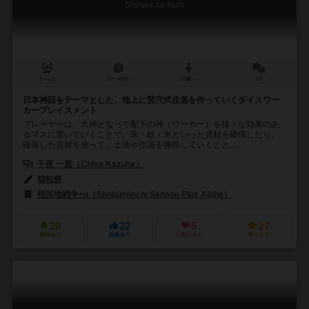
Shinwa no Kuni
2～4人
20～40分
10歳～
2件
日本神話をテーマとした、地上に竪穴式住居を作っていくダイスワー
カープレイスメント
プレーヤーは、大神となって配下の神（ワーカー）を様々な効果のあ
るマスに置いていくことで、珠・鉄・米といった資材を確保したり、
確保した資材を使って、土地や住居を獲得していくこと...
千夜 一葉（Chiya Kazuha）
猫転餅
植民地戦争+α（Shokuminchi Sensou Plus Alpha）
20
22
5
27
興味あり
経験あり
お気に入り
持ってる