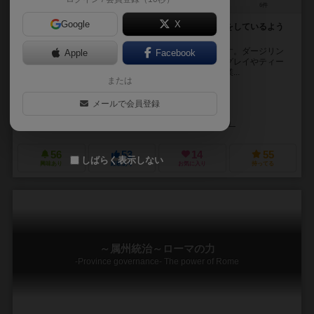
2～4人
20～40分
10歳～
6件
Google
X
ダージリン、アッサム、キームン・・・まるでお茶会をしているよう
なロンデルの中量級ボードゲーム
舞台は近代イギリス。あなたは紅茶を扱う実業家です。ダージリン
Apple
Facebook
やアッサムなど世界各地で紅茶を生産したり、アールグレイやティー
バッグなどの新たな飲み方を広めたりすることで、事業...
または
千夜 一葉（Chiya Kazuha）
メールで会員登録
猫転餅
植民地戦争+α（Shokuminchi Sensou Plus Alpha）
56
53
14
55
しばらく表示しない
興味あり
経験あり
お気に入り
持ってる
～属州統治～ローマの力
-Province governance- The power of Rome