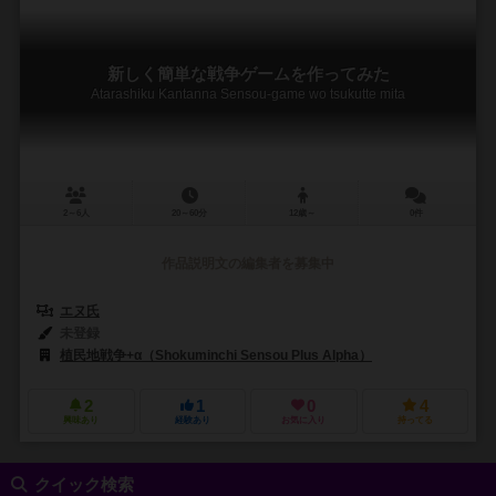
新しく簡単な戦争ゲームを作ってみた
Atarashiku Kantanna Sensou-game wo tsukutte mita
2～6人
20～60分
12歳～
0件
作品説明文の編集者を募集中
エヌ氏
未登録
植民地戦争+α（Shokuminchi Sensou Plus Alpha）
2
1
0
4
興味あり
経験あり
お気に入り
持ってる
クイック検索