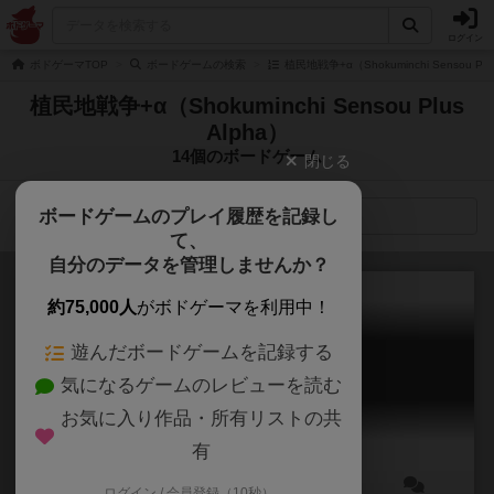
ログイン
ボドゲーマTOP
ボードゲームの検索
植民地戦争+α（Shokuminchi Sensou P
植民地戦争+α（Shokuminchi Sensou Plus
Alpha）
14個のボードゲーム
閉じる
ボードゲームのプレイ履歴を記録し
検索メニュー
て、
自分のデータを管理しませんか？
約75,000人
がボドゲーマを利用中！
遊んだボードゲームを記録する
紅茶ロマン紀行
気になるゲームのレビューを読む
Romantic Tea Trip
6.1
お気に入り作品・所有リストの共
有
ログイン / 会員登録（10秒）