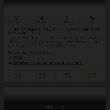
1～5人
20～60分
12歳～
4件
メソポタミアの歴史をテーマとして、いくつものゲームが遊べる木製
オムニバスボードゲーム
その時の人数や、時間、シチュエーションなどで、遊ぶゲームを選ん
で遊べるいくつもの遊び方があるオムニバスボードゲームです。 はら
はらどきどきのバランスゲーム、頭を悩まさせるパ...
千夜 一葉（Chiya Kazuha）
猫転餅
植民地戦争+α（Shokuminchi Sensou Plus Alpha）
27
19
6
18
興味あり
経験あり
お気に入り
持ってる
神倭のくに