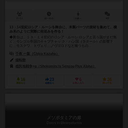
2～3人
20～40分
10歳～
4件
13・14世紀ロシア・ルーシを舞台に、木製パーツの資材を集めて、積
み木のように実際に街並みを作る！
◆舞台は、１３・１４世紀のロシア・ルーシ ロシアと言う国がまだ無
く、モンゴル帝国のキャプチャッ ク・ハン国（タタール）の影響下
に、モスクワ、トヴェリ、ノヴゴロドなど幾つもの...
千夜 一葉（Chiya Kazuha）
猫転餅
植民地戦争+α（Shokuminchi Sensou Plus Alpha）
16
23
6
36
興味あり
経験あり
お気に入り
持ってる
メソポタミアの扉
Doors to Mesopotamia