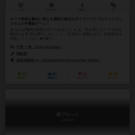
1～3人
20～60分
12歳～
2件
ローマ帝国を舞台に異なる属州の統治を行うヴァリアブルフェイズシ
ステムの中量級ゲーム！
あ なたは属州の総督に任じられました さ あ、民を増しロー マ文化を
根付かせ 私 腹も肥やしましょう！ 任 期中に成果を上げ、次期皇帝を
目指してください ■中級ゲ...
千夜 一葉（Chiya Kazuha）
猫転餅
植民地戦争+α（Shokuminchi Sensou Plus Alpha）
18
47
12
34
興味あり
経験あり
お気に入り
持ってる
樹ブロック
jublock