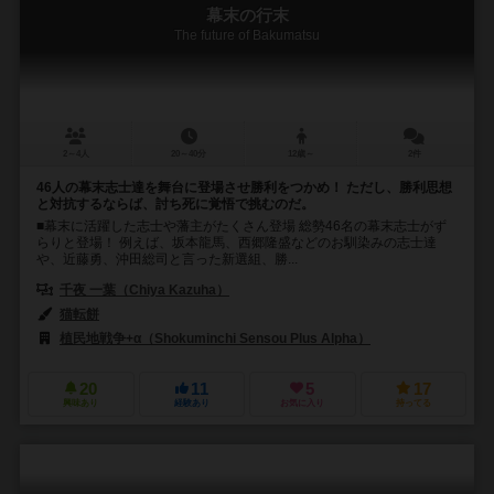
幕末の行末
The future of Bakumatsu
2～4人
20～40分
12歳～
2件
46人の幕末志士達を舞台に登場させ勝利をつかめ！ ただし、勝利思想
と対抗するならば、討ち死に覚悟で挑むのだ。
■幕末に活躍した志士や藩主がたくさん登場 総勢46名の幕末志士がず
らりと登場！ 例えば、坂本龍馬、西郷隆盛などのお馴染みの志士達
や、近藤勇、沖田総司と言った新選組、勝...
千夜 一葉（Chiya Kazuha）
猫転餅
植民地戦争+α（Shokuminchi Sensou Plus Alpha）
20
11
5
17
興味あり
経験あり
お気に入り
持ってる