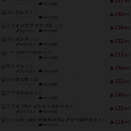
257
PT
紹介文なし
2件の投稿
コレクト！
240
PT
紹介文なし
1件の投稿
トリオンフ ア マレンゴ
236
PT
紹介文あり
1件の投稿
エレメンツ
232
PT
紹介文あり
4件の投稿
バー！パーティー
212
PT
紹介文なし
1件の投稿
ギョッと
154
PT
紹介文あり
1件の投稿
クルティボ
152
PT
紹介文なし
1件の投稿
ブラヴェスト
140
PT
紹介文なし
1件の投稿
ドブル：ポケットモンスター
122
PT
紹介文あり
4件の投稿
ジャンヌ・ダルク-オルレアン ドロー＆ライト
118
PT
紹介文なし
5件の投稿