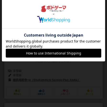
バルスの商人
Barusu no Shonin
2～5人
30～45分
8歳～
0件
作品説明文の編集者を募集中
未登録
未登録
植民地戦争+α（Shokuminchi Sensou Plus Alpha）
0
0
0
0
興味あり
経験あり
お気に入り
持ってる