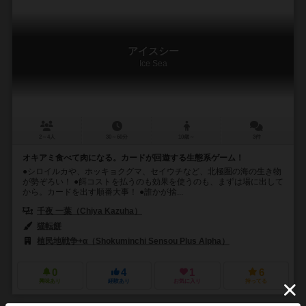
アイスシー
Ice Sea
2～4人
30～60分
10歳～
3件
オキアミ食べて肉になる。カードが回遊する生態系ゲーム！
●シロイルカや、ホッキョクグマ、セイウチなど、北極圏の海の生き物
が勢ぞろい！ ●餌コストを払うのも効果を使うのも、まずは場に出して
から。カードを出す順番大事！ ●誰かが捨...
千夜 一葉（Chiya Kazuha）
猫転餅
植民地戦争+α（Shokuminchi Sensou Plus Alpha）
0
4
1
6
興味あり
経験あり
お気に入り
持ってる