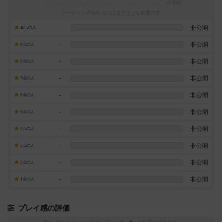
レーティングを行うには
ログイン
が必要です
-
非公開
10点の人
-
非公開
9点の人
-
非公開
8点の人
-
非公開
7点の人
-
非公開
6点の人
-
非公開
5点の人
-
非公開
4点の人
-
非公開
3点の人
-
非公開
2点の人
-
非公開
1点の人
プレイ感の評価