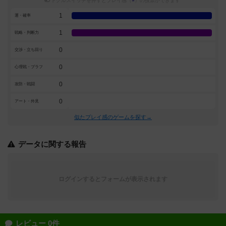
トグルスイッチを押すとプレイ感（
※
）の投票ができます
1
運・確率
1
戦略・判断力
0
交渉・立ち回り
0
心理戦・ブラフ
0
攻防・戦闘
0
アート・外見
似たプレイ感のゲームを探す→
データに関する報告
ログインするとフォームが表示されます
レビュー 0件