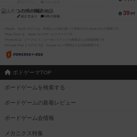
紹介文なし
0件の投稿
ふたつの城の物語
39
PT
紹介文あり
6件の投稿
※Apple、Apple のロゴ は、米国および他の国々で登録されたApple Inc.の商標です。
※App Store は、Apple Inc.のサービスマークです。
※Android は、グーグル インコーポレイテッドの商標または登録商標です。
※Google Play とそのロゴは、Google Inc.の商標または登録商標です。
ボドゲーマTOP
ボードゲームを検索する
ボードゲームの新着レビュー
ボードゲーム会情報
メカニクス特集