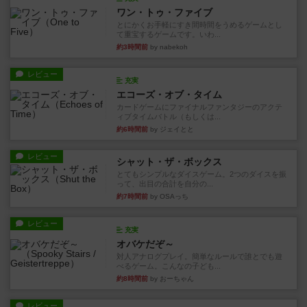
ワン・トゥ・ファイブ
とにかくお手軽にすき間時間をうめるゲームとし
て重宝するゲームです。いわ...
約3時間前
by nabekoh
レビュー
充実
エコーズ・オブ・タイム
カードゲームにファイナルファンタジーのアクテ
ィブタイムバトル（もしくは...
約6時間前
by ジェイとと
レビュー
シャット・ザ・ボックス
とてもシンプルなダイスゲーム。2つのダイスを振
って、出目の合計を自分の...
約7時間前
by OSAっち
レビュー
充実
オバケだぞ～
対人アナログプレイ。簡単なルールで誰とでも遊
べるゲーム。こんなの子ども...
約8時間前
by おーちゃん
レビュー