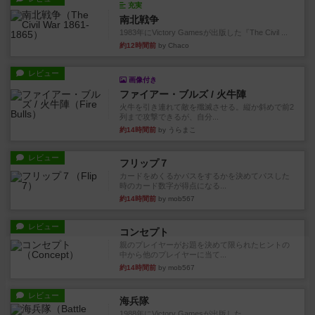
充実
南北戦争
1983年にVictory Gamesが出版した『The Civil ...
約12時間前
by Chaco
レビュー
画像付き
ファイアー・ブルズ / 火牛陣
火牛を引き連れて敵を殲滅させる。縦か斜めで前2
列まで攻撃できるが、自分...
約14時間前
by うらまこ
レビュー
フリップ７
カードをめくるかパスをするかを決めてパスした
時のカード数字が得点になる...
約14時間前
by mob567
レビュー
コンセプト
親のプレイヤーがお題を決めて限られたヒントの
中から他のプレイヤーに当て...
約14時間前
by mob567
レビュー
海兵隊
1988年にVictory Gamesが出版した