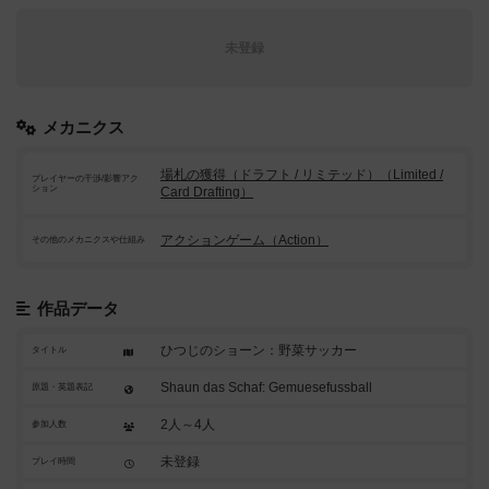
未登録
メカニクス
場札の獲得（ドラフト / リミテッド）（Limited /
プレイヤーの干渉/影響アク
ション
Card Drafting）
アクションゲーム（Action）
その他のメカニクスや仕組み
作品データ
ひつじのショーン：野菜サッカー
タイトル
Shaun das Schaf: Gemuesefussball
原題・英題表記
2人～4人
参加人数
未登録
プレイ時間