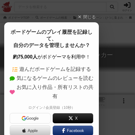
ログイン
閉じる
ボドゲーマTOP
ボードゲームの検索
ひつじのショーン：ひつじ集まれ
ボードゲームのプレイ履歴を記録し
て、
自分のデータを管理しませんか？
ひつじのショーン：野菜サッカー
約75,000人
がボドゲーマを利用中！
Shaun das Schaf: Gemuesefussball
遊んだボードゲームを記録する
気になるゲームのレビューを読む
お気に入り作品・所有リストの共
有
トップ
画像
動画
レビュー
カフェ
ログイン / 会員登録（10秒）
Google
X
動物
ボ育て
Apple
Facebook
ご協力ください