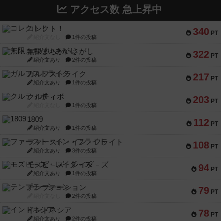
アクセス数 急上昇中
コレクト！
340
PT
紹介文なし
1件の投稿
無限まちがいさがし
322
PT
紹介文あり
2件の投稿
ガルフストライク
217
PT
紹介文あり
1件の投稿
クルティボ
203
PT
紹介文なし
1件の投稿
1809
112
PT
紹介文あり
1件の投稿
ファースト・イン・フライト
108
PT
紹介文あり
3件の投稿
モズビ－ズ・レイダ－ズ
94
PT
紹介文あり
1件の投稿
テンプテーション
79
PT
紹介文なし
2件の投稿
インドネシア
78
PT
紹介文あり
2件の投稿