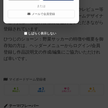
または
当サイトに掲載されている作品説明文やレビュー等
メールで会員登録
の情報は、ボドゲーマ運営事務局・ゲームデザイナ
ーご本人様・有志の皆様にご協力をいただきながら
登録されています。
しばらく表示しない
ひつじのショーン：野菜サッカーの特徴や概要を御
存知の方は、ヘッダーメニューからログイン/会員
登録し作品説明文の作成/編集にご協力いただけれ
ば幸いです。
マイボードゲーム登録者
1
3
0
1
興味あり
経験あり
お気に入り
持ってる
テーマ/フレーバー