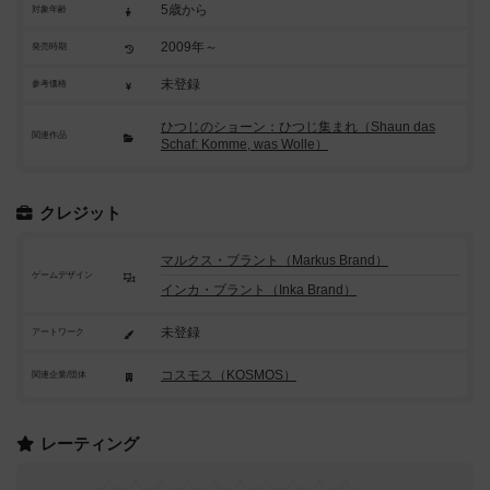
5歳から
対象年齢
2009年～
発売時期
未登録
参考価格
ひつじのショーン：ひつじ集まれ（Shaun das
関連作品
Schaf: Komme, was Wolle）
クレジット
マルクス・ブラント（Markus Brand）
ゲームデザイン
インカ・ブラント（Inka Brand）
未登録
アートワーク
コスモス（KOSMOS）
関連企業/団体
レーティング