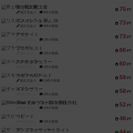
宵と暁の呪文書
75
PT
紹介文あり
8件の投稿
リスボン・トラム 28
73
PT
紹介文あり
9件の投稿
アマナイト
73
PT
紹介文なし
1件の投稿
ブラヴェスト
66
PT
紹介文なし
1件の投稿
スペクタキュラー
60
PT
紹介文なし
1件の投稿
スモールワールド
59
PT
紹介文あり
13件の投稿
ギャンブラー
58
PT
紹介文なし
2件の投稿
Bitter End ブタペスト救出作戦
52
PT
紹介文なし
1件の投稿
ラピード
46
PT
紹介文なし
1件の投稿
ザ・フラッフィー・ライト
44
PT