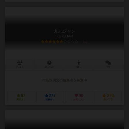
九九ジャン
KUKUJAN
6.1
2～4人
10～15分
6歳～
7件
作品説明文の編集者を募集中
67
277
40
276
興味あり
経験あり
お気に入り
持ってる