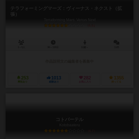
テラフォーミングマーズ：ヴィーナス・ネクスト（拡
張）
Terraforming Mars: Venus Next
6.9
1～5人
90～120分
12歳～
11件
作品説明文の編集者を募集中
253
1013
282
1355
興味あり
経験あり
お気に入り
持ってる
コトバーテル
Kotobaateru
6.7