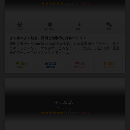
6.5
1～4人
60～120分
10歳～
10件
よく食べよく動き、目指せ健康的な身体づくり！
管理栄養士のKaren Knoblagh氏が製作した本格派ボードゲーム。身近
でキャッチ―なテーマを余すところなくルールに落とし込んだ中~重量
級のワーカープレイスメントです。 ...
195
323
68
228
興味あり
経験あり
お気に入り
持ってる
モテねば。
Moteneba.
6.0