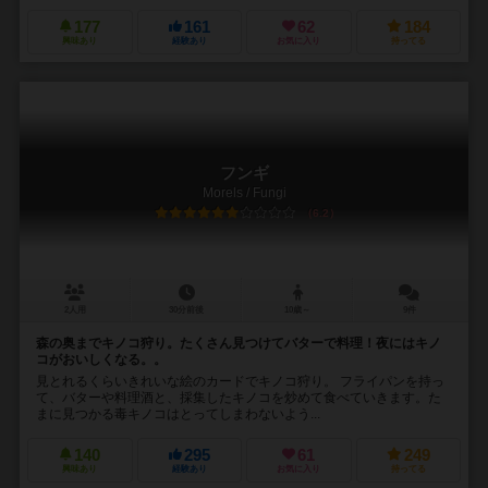
177
161
62
184
興味あり
経験あり
お気に入り
持ってる
フンギ
Morels / Fungi
6.2
2人用
30分前後
10歳～
9件
森の奥までキノコ狩り。たくさん見つけてバターで料理！夜にはキノ
コがおいしくなる。。
見とれるくらいきれいな絵のカードでキノコ狩り。 フライパンを持っ
て、バターや料理酒と、採集したキノコを炒めて食べていきます。た
まに見つかる毒キノコはとってしまわないよう...
140
295
61
249
興味あり
経験あり
お気に入り
持ってる