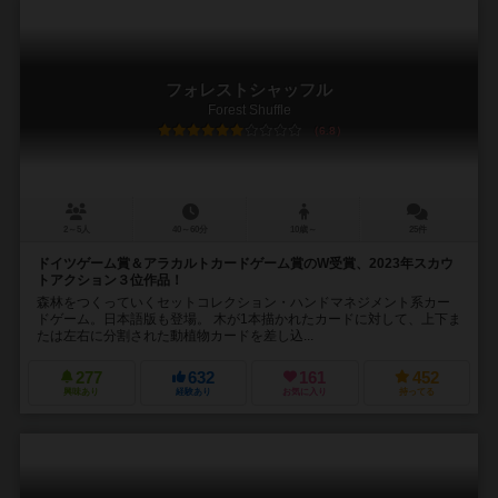
フォレストシャッフル
Forest Shuffle
6.8
2～5人
40～60分
10歳～
25件
ドイツゲーム賞＆アラカルトカードゲーム賞のW受賞、2023年スカウ
トアクション３位作品！
森林をつくっていくセットコレクション・ハンドマネジメント系カー
ドゲーム。日本語版も登場。 木が1本描かれたカードに対して、上下ま
たは左右に分割された動植物カードを差し込...
277
632
161
452
興味あり
経験あり
お気に入り
持ってる