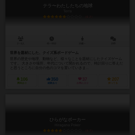
テラ〜わたしたちの地球
Terra
6.2
2～6人
45～60分
10歳～
10件
世界を題材にした、クイズ系ボードゲーム
世界の歴史や地理、動物など、様々なことを題材にしたクイズゲーム
です。 大きさや場所、年代について聞かれるので、時計回りに答えだ
と思うところに自分の色のコマを置いていきま...
106
350
37
207
興味あり
経験あり
お気に入り
持ってる
ひらがなポーカー
Hiragana Poker
5.7