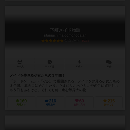
下町メイド物語
sitamachimaidomonogatari
6.1
3～6人
60～90分
10歳～
11件
メイドを夢見る少女たちの３年間！
「ボードゲーム」×「小説」で展開される、メイドを夢見る少女たちの
３年間。 真面目に過ごしたり、たまにサボったり…他のこに嫉妬しち
ゃう日もあるけど、それでも前に進む等身大の物...
169
216
60
215
興味あり
経験あり
お気に入り
持ってる