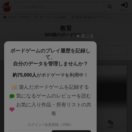
ログイン
ボドゲーマTOP
ボードゲームの検索
教育 660個のボードゲーム
教育
660個のボードゲーム
閉じる
ボードゲームのプレイ履歴を記録し
検索メニュー
て、
自分のデータを管理しませんか？
約75,000人
がボドゲーマを利用中！
遊んだボードゲームを記録する
ドブル
気になるゲームのレビューを読む
Dobble / Spot it!
6.3
お気に入り作品・所有リストの共
有
ログイン / 会員登録（10秒）
2～8人
15分前後
7歳～
53件