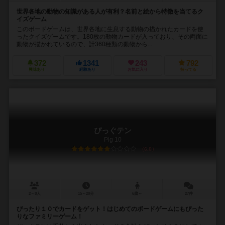
世界各地の動物の知識がある人が有利？名前と絵から特徴を当てるク
イズゲーム
このボードゲームは、世界各地に生息する動物の描かれたカードを使
ったクイズゲームです。180枚の動物カードが入っており、その両面に
動物が描かれているので、計360種類の動物から...
372
1341
243
792
興味あり
経験あり
お気に入り
持ってる
ぴっぐテン
Pig 10
6.0
2～8人
15～20分
6歳～
27件
ぴったり１０でカードをゲット！はじめてのボードゲームにもぴった
りなファミリーゲーム！