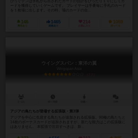
ぴっぐテンは手札から出されたカードの合計をぴったり１０にしてカ
ードを獲得していくゲームです。 プレイヤーは手番毎に手札のカード
を１枚場に出します。その時、場のカードの合...
146
1465
214
1059
興味あり
経験あり
お気に入り
持ってる
ウイングスパン：東洋の翼
Wingspan Asia
7.2
1～2人
40～70分
10歳～
13件
アジアの鳥たちが登場する拡張版・第3弾
アジアを中心に生息する鳥たちが追加される拡張版。90種の鳥たちと
14枚のボーナスカードが追加されますが、新たな能力はこの拡張版に
はありません。 本拡張で注目すべきは、新...