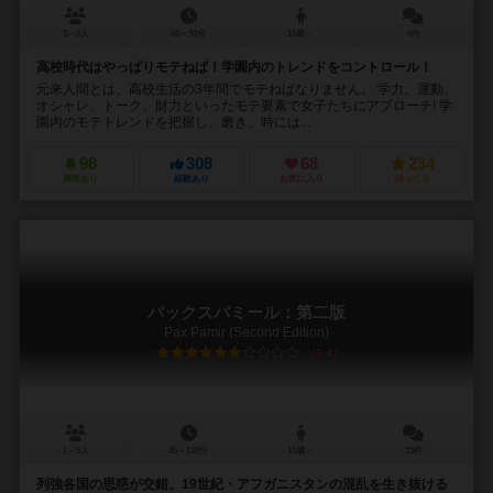
3～5人
60～90分
15歳～
6件
高校時代はやっぱりモテねば！学園内のトレンドをコントロール！
元来人間とは、高校生活の3年間でモテねばなりません。 学力、運動、
オシャレ、トーク、財力といったモテ要素で女子たちにアプローチ! 学
園内のモテトレンドを把握し、磨き、時には...
98
308
68
234
興味あり
経験あり
お気に入り
持ってる
パックスパミール：第二版
Pax Pamir (Second Edition)
6.4
1～5人
45～120分
13歳～
13件
列強各国の思惑が交錯。19世紀・アフガニスタンの混乱を生き抜ける