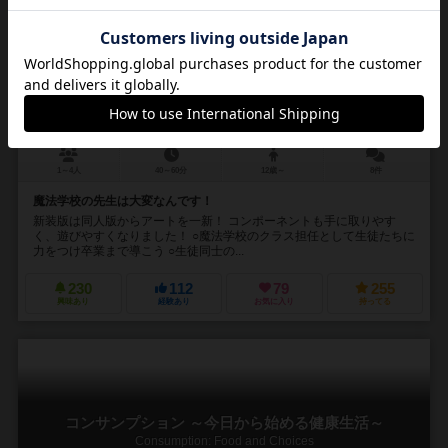
ディシプリン ～ジェレミア魔法学校の３年間～：新装版
Discipline: new edition
6.3
1～4人
40～60分
12歳～
8件
魔法学校の先生は大変なんです！
新装版は同人版からアートを一新！ コンポーネントも手に取りやす
く、遊びやすくなりました！ ○魔法学校のクラス担任として生徒たちに
力をつけ卒業まで導こう ○生徒同士の...
230
112
79
255
興味あり
経験あり
お気に入り
持ってる
コンサンプション ～今日から始める健康生活～
Consumption: Food and Choices