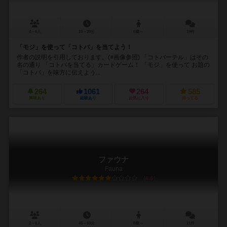
4～6人
10～20分
6歳～
19件
「モジ」を使って「コトバ」を当てよう！
作者の説明を引用しております。(※画像参照) 「コトバーテル」はその
名の通り 「コトバを当てる」カードゲーム！ 「モジ」を使って お題の
「コトバ」を味方に伝えよう...
264
1061
264
585
興味あり
経験あり
お気に入り
持ってる
ファウナ
Fauna
6.6
2～6人
45～60分
8歳～
21件