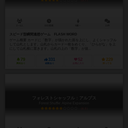
5.7
2～6人
10分前後
8歳～
11件
スピード型瞬間連想ゲーム FLASH WORD
ゲーム概要 カードに「数字」が描かれた面を上にし、よくシャッフル
して山札とします。山札からカード一枚をめくり、「ひらがな」を上
にして山札横に置きます。山札の上の「数字」が規...
79
331
52
229
興味あり
経験あり
お気に入り
持ってる
フォレストシャッフル：アルプス
Forest Shuffle: Alpine Expansion
6.5