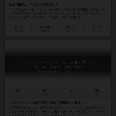
社会の歯車か、それとも支配者か？
「ヘゲモニー」は、プレイヤーが架空の国家の社会経済的な階級を率
いて勝利を目指す政治経済シミュレーション型のボードゲームです。
このゲームは2～4人でプレイ可能で、プレイ時間は9...
301
290
112
321
興味あり
経験あり
お気に入り
持ってる
ウイングスパン：プロモーションカード
Wingspan: Swift-Start Promo Pack
6.5
1～5人
40～70分
ー
6件
ウイングスパンに混ぜて遊べる鳥が10種新たに登場！！
先行体験会の参加者に先行配布された、ウイングスパン未経験者向け
のプレイガイド4種と、それらに用いる鳥カード全10種のセットです。
カタジロアメリカムシクイ/ノドジロハリ...