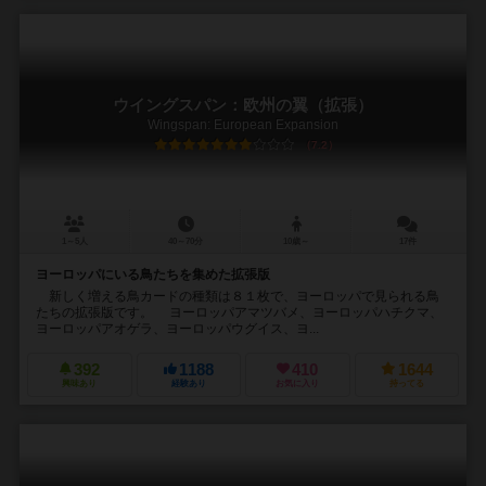
ウイングスパン：欧州の翼（拡張）
Wingspan: European Expansion
7.2
1～5人
40～70分
10歳～
17件
ヨーロッパにいる鳥たちを集めた拡張版
新しく増える鳥カードの種類は８１枚で、ヨーロッパで見られる鳥
たちの拡張版です。 ヨーロッパアマツバメ、ヨーロッパハチクマ、
ヨーロッパアオゲラ、ヨーロッパウグイス、ヨ...
392
1188
410
1644
興味あり
経験あり
お気に入り
持ってる