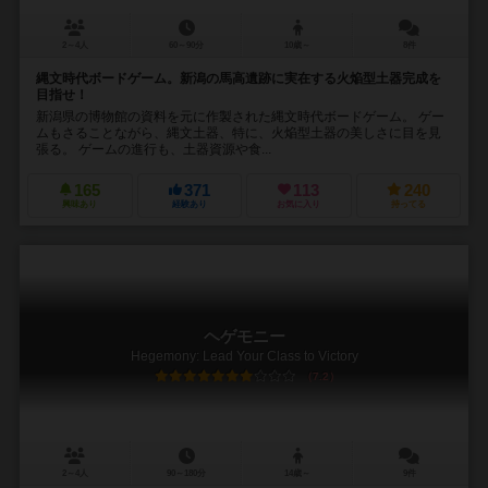
2～4人
60～90分
10歳～
8件
縄文時代ボードゲーム。新潟の馬高遺跡に実在する火焔型土器完成を
目指せ！
新潟県の博物館の資料を元に作製された縄文時代ボードゲーム。 ゲー
ムもさることながら、縄文土器、特に、火焔型土器の美しさに目を見
張る。 ゲームの進行も、土器資源や食...
165
371
113
240
興味あり
経験あり
お気に入り
持ってる
ヘゲモニー
Hegemony: Lead Your Class to Victory
7.2
2～4人
90～180分
14歳～
9件