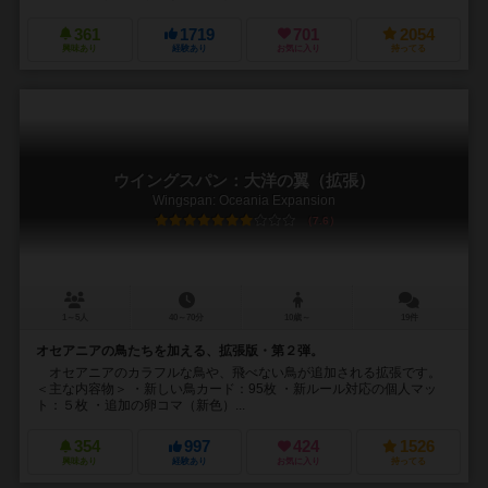
361
1719
701
2054
興味あり
経験あり
お気に入り
持ってる
ウイングスパン：大洋の翼（拡張）
Wingspan: Oceania Expansion
7.6
1～5人
40～70分
10歳～
19件
オセアニアの鳥たちを加える、拡張版・第２弾。
オセアニアのカラフルな鳥や、飛べない鳥が追加される拡張です。
＜主な内容物＞ ・新しい鳥カード：95枚 ・新ルール対応の個人マッ
ト：５枚 ・追加の卵コマ（新色）...
354
997
424
1526
興味あり
経験あり
お気に入り
持ってる