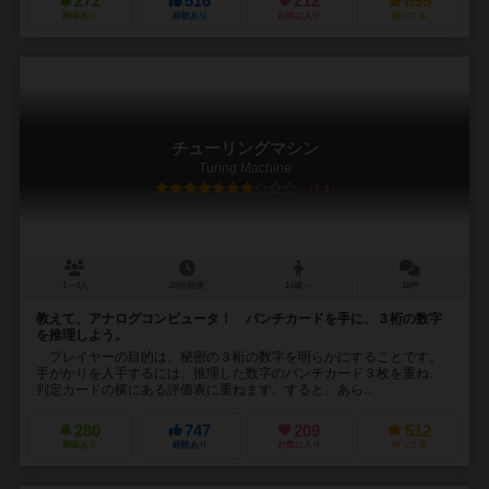
272
516
212
895
興味あり
経験あり
お気に入り
持ってる
チューリングマシン
Turing Machine
7.1
1～4人
20分前後
14歳～
16件
教えて、アナログコンピュータ！ パンチカードを手に、３桁の数字
を推理しよう。
プレイヤーの目的は、秘密の３桁の数字を明らかにすることです。
手がかりを入手するには、推理した数字のパンチカード３枚を重ね、
判定カードの横にある評価表に重ねます。すると、あら...
280
747
209
512
興味あり
経験あり
お気に入り
持ってる