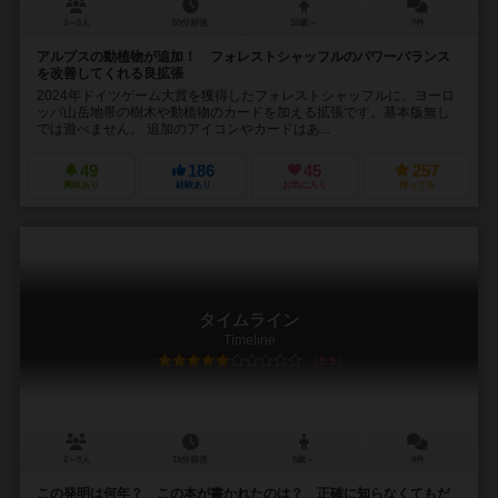
2～5人
60分前後
10歳～
7件
アルプスの動植物が追加！ フォレストシャッフルのパワーバランス
を改善してくれる良拡張
2024年ドイツゲーム大賞を獲得したフォレストシャッフルに、ヨーロ
ッパ山岳地帯の樹木や動植物のカードを加える拡張です。基本版無し
では遊べません。 追加のアイコンやカードはあ...
49
186
45
257
興味あり
経験あり
お気に入り
持ってる
タイムライン
Timeline
5.9
2～8人
15分前後
8歳～
9件
この発明は何年？ この本が書かれたのは？ 正確に知らなくてもだ