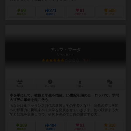
96
271
91
508
興味あり
経験あり
お気に入り
持ってる
アルマ・マータ
Alma Mater
6.8
2～4人
90～150分
12歳～
11件
本を手にして、教授と学生を招致。15世紀初頭のヨーロッパで、学問
の世界に革命を起こそう！
あなたはルネッサンス時代の新興大学の学長となり、宗教の持つ学問
への影響力に挑戦すべく大学を発展させていきます。他の競合する大
学と知識を交換しつつ、研究を深めて自身の運営する大...
289
404
91
318
興味あり
経験あり
お気に入り
持ってる