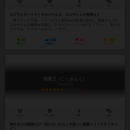
1～4人
90～120分
13歳～
4件
エズラとネヘミヤとゼルバベルよ、エルサレムを復興せよ！
「西フランク王国」シリーズでお馴染みの作者の新作。 廃墟となった
エルサレムの復興を目指し、3つのアクションを行なっていく。 主メカ
ニクスは、タブロービルド。一ラウ...
86
149
34
158
興味あり
経験あり
お気に入り
持ってる
国旗王（こっきんぐ）
Flagenius
6.1
2～8人
10～15分
6歳～
6件
頼れるのは国旗だけ！知らないからこそ楽しい国旗トリックテイキン
グ！