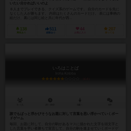
いたい分かればいいのよ
８人までプレイできる、クイズ系のゲームです。 自分のカードを先に
なくした人が勝ちます。 内容はたくさんのカードだけ。 表には事柄の
絵だけ、裏には同じ絵と共に年代が西...
138
511
44
207
興味あり
経験あり
お気に入り
持ってる
いろはことば
Iroha Kotoba
6.0
3～7人
20～40分
6歳～
6件
誰でもぱっと浮かびそうなお題に対して言葉を思い浮かべていくボー
ドゲーム
毎回、お題に対して、自分の駒があるマスに描かれた文字を頭文字と
した言葉を早い者勝ちで宣言して、自分の駒を進ませていくボードゲ