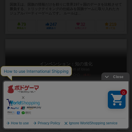
国旗王は、国旗の情報だけを頼りに世界197ヶ国のデータを比較させて
勝負する、トリックテイキングの仕組みを国旗ゲームに取り入れたカ
ジュアルパーティーゲームです。 ルールは...
79
247
32
219
興味あり
経験あり
お気に入り
持ってる
インベンション：知の進化
Inventions: Evolution of Ideas
6.5
1～4人
60～150分
14歳～
4件
ラセルダ作品最高難度。石器時代から21世紀までの知の進化を辿る！
人類は、太古の昔から、アイディアを出し、発明し、人々と共有して
きた。 このプロセスを元に、知の進化とは、技術、文化、経済の発展
であるとし、320万年前から現代に至るまで...