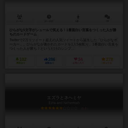
2～4人
10～60分
6歳～
7件
ひらがな5文字がシュールで笑える！1番面白い言葉をつくった人が勝
ちのカードゲーム
Twitterで2万リツイート超えの人気ツイートから誕生した「ひらがなポ
ーカー」。ひらがなが書かれたカードを1人5枚配り、1番面白い言葉を
つくった人が勝ち！というだけのシンプ...
102
286
34
278
興味あり
経験あり
お気に入り
持ってる
エズラとネヘミヤ
Ezra and Nehemiah
6.8