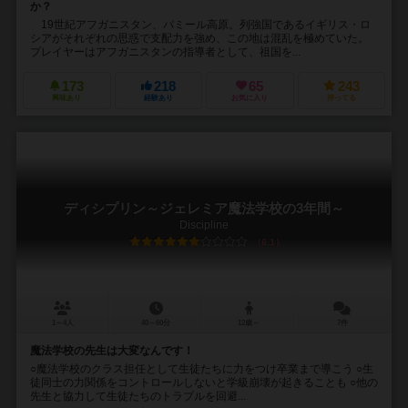
か？
19世紀アフガニスタン、パミール高原。列強国であるイギリス・ロ
シアがそれぞれの思惑で支配力を強め、この地は混乱を極めていた。
プレイヤーはアフガニスタンの指導者として、祖国を...
173
218
65
243
興味あり
経験あり
お気に入り
持ってる
ディシプリン～ジェレミア魔法学校の3年間～
Discipline
6.1
1～4人
40～60分
12歳～
7件
魔法学校の先生は大変なんです！
○魔法学校のクラス担任として生徒たちに力をつけ卒業まで導こう ○生
徒同士の力関係をコントロールしないと学級崩壊が起きることも ○他の
先生と協力して生徒たちのトラブルを回避...