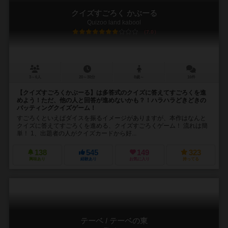
クイズすごろく かぶーる
Quizoo land kabool
7.0
3～6人
20～30分
8歳～
16件
【クイズすごろくかぶーる】は多答式のクイズに答えてすごろくを進
めよう！ただ、他の人と回答が進めないかも？！ハラハラどきどきの
バッティングクイズゲーム！
すごろくといえばダイスを振るイメージがありますが、本作はなんと
クイズに答えてすごろくを進める、クイズすごろくゲーム！ 流れは簡
単！ 1、出題者の人がクイズカードから好...
138
545
149
323
興味あり
経験あり
お気に入り
持ってる
テーベ / テーベの東