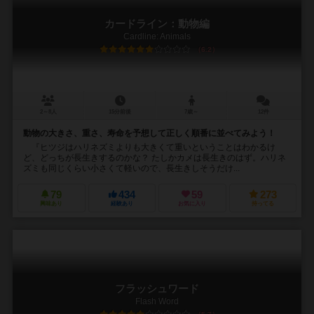
カードライン：動物編
Cardline: Animals
6.2
2～8人
15分前後
7歳～
12件
動物の大きさ、重さ、寿命を予想して正しく順番に並べてみよう！
『ヒツジはハリネズミよりも大きくて重いということはわかるけ
ど、どっちが長生きするのかな？ たしかカメは長生きのはず。ハリネ
ズミも同じくらい小さくて軽いので、長生きしそうだけ...
79
434
59
273
興味あり
経験あり
お気に入り
持ってる
フラッシュワード
Flash Word