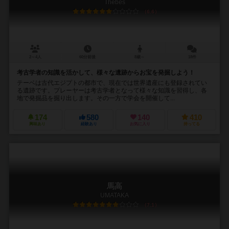
Thebes
6.6
2～4人
60分前後
8歳～
18件
考古学者の知識を活かして、様々な遺跡からお宝を発掘しよう！
テーベは古代エジプトの都市で、現在では世界遺産にも登録されてい
る遺跡です。プレーヤーは考古学者となって様々な知識を習得し、各
地で発掘品を掘り出します。その一方で学会を開催して...
174
580
140
410
興味あり
経験あり
お気に入り
持ってる
馬高
UMATAKA
7.1