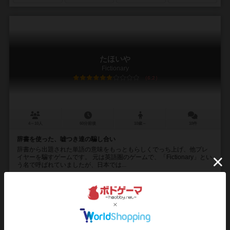
たほいや
Fictionary
6.2
4～10人
60分前後
10歳～
10件
辞書を使った、嘘つき達の騙し合い
辞書から出題された単語の意味をもっともらしくでっち上げ、他プレ
イヤーを騙すゲームです。 元は英語圏のゲームで、「Fictionary」とい
う名で呼ばれていましたが、日本では...
150
380
88
85
興味あり
経験あり
お気に入り
持ってる