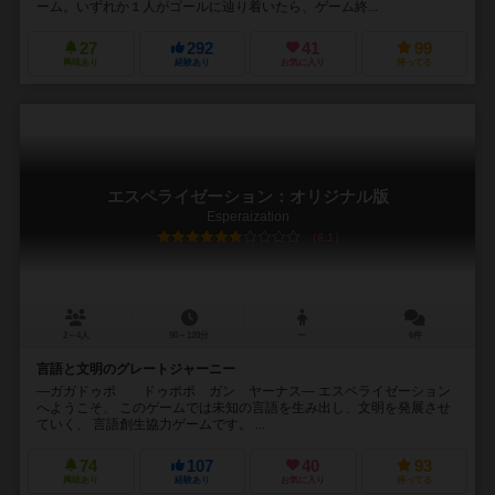
ーム。いずれか１人がゴールに辿り着いたら、ゲーム終...
27
292
41
99
興味あり
経験あり
お気に入り
持ってる
エスペライゼーション：オリジナル版
Esperaization
6.1
2～4人
90～120分
ー
6件
言語と文明のグレートジャーニー
―ガガドゥポ ドゥポポ ガン ヤーナス― エスペライゼーション
へようこそ、 このゲームでは未知の言語を生み出し、文明を発展させ
ていく、 言語創生協力ゲームです。 ...
74
107
40
93
興味あり
経験あり
お気に入り
持ってる