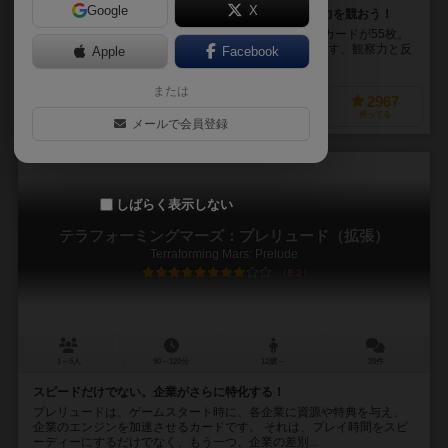
Google
X
同じイラストはどれだ？ スピード勝負で図形認識能力を競おう！
1枚のカードの中に8種類のイラストが描かれた円型のカードが55枚。
この中の任意2枚のカードから共通のイラストを探し出す、観察力と反
Apple
Facebook
射神経を使うカードゲームです。 カード...
または
593
4943
824
2967
興味あり
経験あり
お気に入り
持ってる
メールで会員登録
しばらく表示しない
テラフォーミングマーズ：プレリュード（拡張）
Terraforming Mars: Prelude
8.2
1～5人
90～120分
12歳～
20件
スピードだけでない。企業がさらに特化する！
プレリュードは、ゲームスタート時に、各企業に資源や特典を与え、
企業のエンジンを加速させるカードです。 それは、プレイ時間をスピ
ーディーにするだけでなく、もう一つ、企業の差別...