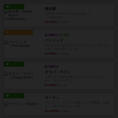
レビュー
海兵隊
1988年にVictory Gamesが出版した
『Leathernec...
約8時間前
by Chaco
ルール/インスト
画像付き
充実
パーミッド
おばあちゃんは猫が大好きです!しかし、あまりに
も多くの猫を飼っているた...
約9時間前
by jurong
レビュー
画像付き
オラパ・マイン
お気に入りのplayte製です。オラパスペースから
やり、気に入りました...
約9時間前
by くみ
レビュー
マーリン
４人プレイ。インスト1時間プレイ2時間半。結構
ダイス運と手札のカード運...
約10時間前
by oliber