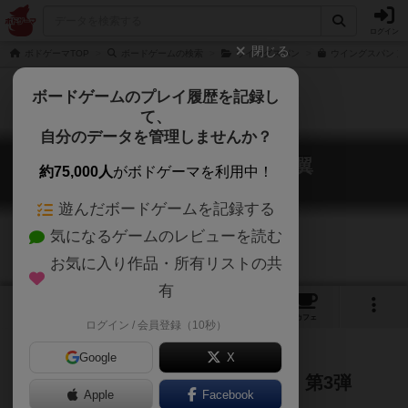
ログイン
閉じる
ボドゲーマTOP
ボードゲームの検索
ウイングスパン
ウイングスパン 東
ボードゲームのプレイ履歴を記録し
て、
自分のデータを管理しませんか？
ウイングスパン：東洋の翼
約75,000人
がボドゲーマを利用中！
Wingspan Asia
遊んだボードゲームを記録する
気になるゲームのレビューを読む
お気に入り作品・所有リストの共
有
1
1
10
118
トップ
画像
動画
レビュー
カフェ
ログイン / 会員登録（10秒）
Google
X
アジアの鳥たちが登場する拡張版・第3弾
Apple
Facebook