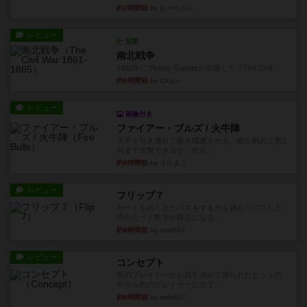
約2時間前
by おーちゃん
レビュー
充実
南北戦争
1983年にVictory Gamesが出版した『The Civil ...
約6時間前
by Chaco
レビュー
画像付き
ファイアー・ブルズ / 火牛陣
火牛を引き連れて敵を殲滅させる。縦か斜めで前2
列まで攻撃できるが、自分...
約8時間前
by うらまこ
レビュー
フリップ７
カードをめくるかパスをするかを決めてパスした
時のカード数字が得点になる...
約8時間前
by mob567
レビュー
コンセプト
親のプレイヤーがお題を決めて限られたヒントの
中から他のプレイヤーに当て...
約8時間前
by mob567