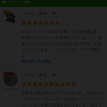
レビュー 10件
仙人
187名
0名
0
ジョジョ
ウィングスパンの独立拡張。大きな特徴は2人
専用のつがいモードが搭載されていること。基
本セットが分かっていれば特に苦労することな
くプレイできる。こっちがスタートでも問題な
し。
続きを読む（4ヶ月前）
大賢者
896名
7名
0
kouhei oono
小学生の娘が気に入ってくれました。自分から
「やりたい」というゲームは珍しい！ウイング
スパンはこの東洋拡張から入りました。東洋→