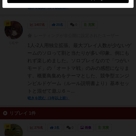
トマ戦での感想になりま...
続きを読む（3年以上前）
神
1407名
20名
0
充実
レーティングが非公開に設定されたユーザー
じむや
1人-2人用独立拡張。最大プレイ人数が少ないゲ
ームのソロって割と当たりが多い印象。例にも
れず楽しめました。ソロプレイなので「つがい
モード」の「オートマ戦」のみの感想になりま
す。概要鳥集めをテーマとした、競争型エンジ
ンビルドゲーム（ルール説明書より）基本セッ
トと混ぜて遊ぶ６～...
続きを読む（3年以上前）
リプレイ 1件
神
276名
2名
0
画像
充実