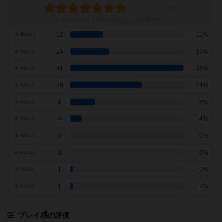
レーティングを行うには
ログイン
が必要です
12
11%
10点の人
14
13%
9点の人
41
38%
8点の人
26
24%
7点の人
9
8%
6点の人
4
4%
5点の人
0
0%
4点の人
0
0%
3点の人
1
1%
2点の人
1
1%
1点の人
プレイ感の評価