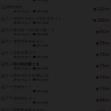
1809
112
PT
紹介文あり
1件の投稿
ファースト・イン・フライト
108
PT
紹介文あり
3件の投稿
モズビ－ズ・レイダ－ズ
94
PT
紹介文あり
1件の投稿
テンプテーション
79
PT
紹介文なし
2件の投稿
インドネシア
78
PT
紹介文あり
2件の投稿
宵と暁の呪文書
75
PT
紹介文あり
8件の投稿
リスボン・トラム 28
73
PT
紹介文あり
9件の投稿
アマナイト
73
PT
紹介文なし
1件の投稿
ブラヴェスト
66
PT
紹介文なし
1件の投稿
スペクタキュラー