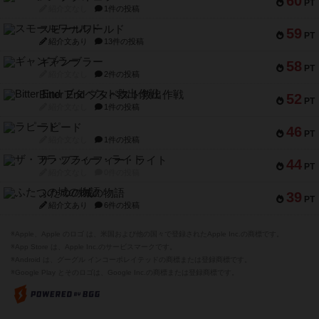
60
PT
紹介文なし
1件の投稿
スモールワールド
59
PT
紹介文あり
13件の投稿
ギャンブラー
58
PT
紹介文なし
2件の投稿
Bitter End ブタペスト救出作戦
52
PT
紹介文なし
1件の投稿
ラピード
46
PT
紹介文なし
1件の投稿
ザ・フラッフィー・ライト
44
PT
紹介文なし
0件の投稿
ふたつの城の物語
39
PT
紹介文あり
6件の投稿
※Apple、Apple のロゴ は、米国および他の国々で登録されたApple Inc.の商標です。
※App Store は、Apple Inc.のサービスマークです。
※Android は、グーグル インコーポレイテッドの商標または登録商標です。
※Google Play とそのロゴは、Google Inc.の商標または登録商標です。