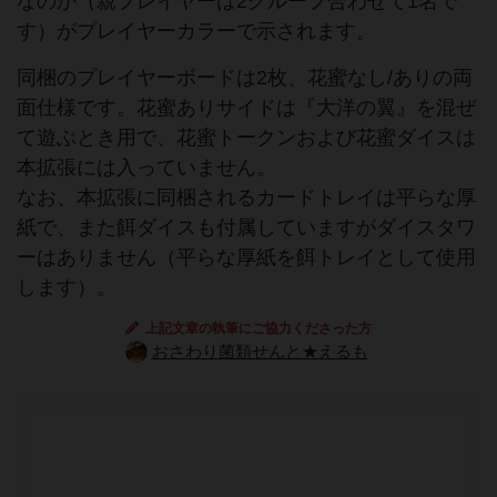
なのか（親プレイヤーは2グループ合わせて1名で
す）がプレイヤーカラーで示されます。
同梱のプレイヤーボードは2枚、花蜜なし/ありの両
面仕様です。花蜜ありサイドは『大洋の翼』を混ぜ
て遊ぶとき用で、花蜜トークンおよび花蜜ダイスは
本拡張には入っていません。
なお、本拡張に同梱されるカードトレイは平らな厚
紙で、また餌ダイスも付属していますがダイスタワ
ーはありません（平らな厚紙を餌トレイとして使用
します）。
上記文章の執筆にご協力くださった方
おさわり菌類せんと★えるも