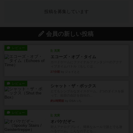
投稿を募集しています
会員の新しい投稿
レビュー
充実
エコーズ・オブ・タイム
カードゲームにファイナルファンタジーのアクテ
ィブタイムバトル（もしくは...
27分前
by ジェイとと
レビュー
シャット・ザ・ボックス
とてもシンプルなダイスゲーム。2つのダイスを振
って、出目の合計を自分の...
約1時間前
by OSAっち
レビュー
充実
オバケだぞ～
対人アナログプレイ。簡単なルールで誰とでも遊
べるゲーム。こんなの子ども...