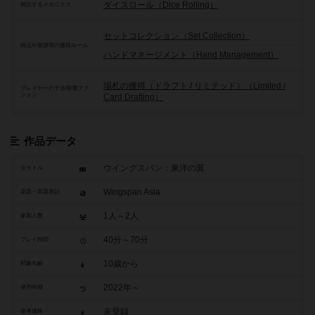
ダイスロール（Dice Rolling）
頻出するメカニクス
セットコレクション（Set Collection）
得点や資源等の獲得ルール
ハンドマネージメント（Hand Management）
場札の獲得（ドラフト / リミテッド）（Limited /
プレイヤーの干渉/影響アク
ション
Card Drafting）
作品データ
ウイングスパン：東洋の翼
タイトル
Wingspan Asia
原題・英題表記
1人～2人
参加人数
40分～70分
プレイ時間
10歳から
対象年齢
2022年～
発売時期
未登録
参考価格