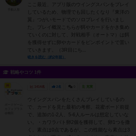
ここ最近、アプリ版のウイングスパンをプレイ
手動人形
しているため、物理でも回したくなり『東洋の
翼』つがいモードでのソロプレイを行いまし
た。プレイ概況こちらが餌やカードをかき集め
ていくのに対して、対戦相手（オートマ）は餌
を獲得せずに卵やカードをピンポイントで置い
ていきます。（3R目にち...
続きを読む（約2年前）
戦略やコツ 1件
神
1414名
2名
0
充実
ウイングスパンをたくさんプレイしているの
ボードゲーム
で、カードを見た最初の考察。花蜜ボード前提
カフェプラス
@梅田
で、追加の1-2人、5-6人ルールは想定していな
い。・カワラバト卵2個を獲得して、卵1つを撒
く。素点は0点であるが、この性能なら素点は3