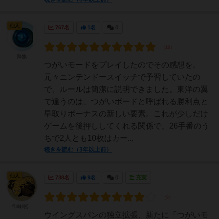
仙人
767名
1名
0
降旗
つがいモードをプレイしたのでその感想を。
元々ニンテンドースイッチで予習していたの
で、ルールは簡潔に説明できました。東洋の翼
で違うのは、つがいボードと呼ばれる勝利点と
早取りボーナスの新しい要素。これが少しだけ
ゲームを後押ししてくれる関係で、26手番のう
ちで2人とも10枚はカー...
続きを読む（3年以上前）
仙人
738名
9名
0
充実
御味噌汁
ウイングスパンの独立拡張、新たに「つがいモ