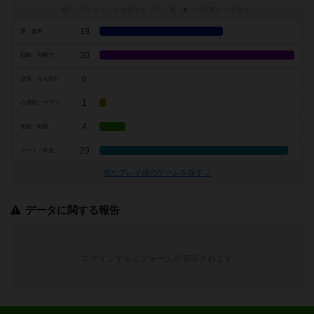
トグルスイッチを押すとプレイ感（
※
）の投票ができます
19
運・確率
30
戦略・判断力
0
交渉・立ち回り
1
心理戦・ブラフ
4
攻防・戦闘
29
アート・外見
似たプレイ感のゲームを探す→
データに関する報告
ログインするとフォームが表示されます