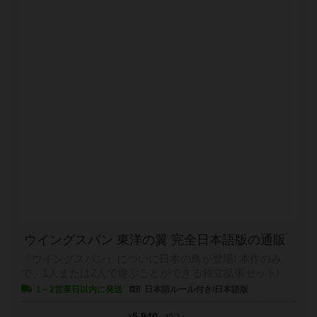
ウイングスパン 東洋の翼 完全日本語版の通販
『ウイングスパン』についに日本の鳥が登場! 本作のみ
で、1人または2人で遊ぶことができる独立拡張セット!
1～2営業日以内に発送
日本語ルール付き/日本語版
5,940