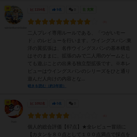
神
1154名
9名
0
充実
winterkoninkske
二人プレイ専用ルールである、「つがいモー
ド」のレビューを行います。ウイングスパン:東
洋の翼拡張は、名作ウイングスパンの基本構造
はそのままに、拡張のみで二人用のゲームとし
ても遊ぶことの出来る独立型拡張です。※本レ
ビューはウイングスパンのシリーズをひと通り
遊んだ人向けの内容とな...
続きを読む（約3年前）
神
1092名
0名
0
has
個人的総合評価【67点】★全レビュー冒頭に
【カタンを８０点として１００点満点で採点を