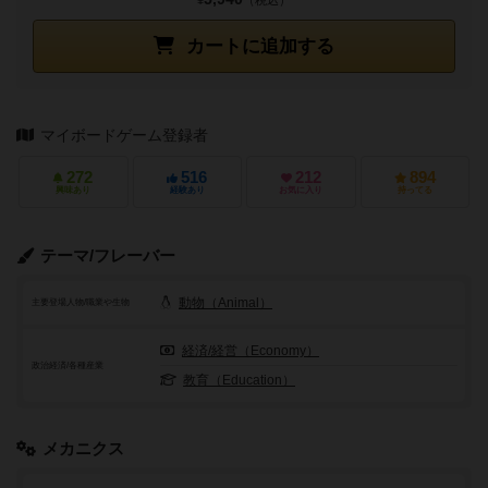
¥
（税込）
カートに追加する
マイボードゲーム登録者
272
516
212
894
興味あり
経験あり
お気に入り
持ってる
テーマ/フレーバー
動物（Animal）
主要登場人物/職業や生物
経済/経営（Economy）
政治経済/各種産業
教育（Education）
メカニクス