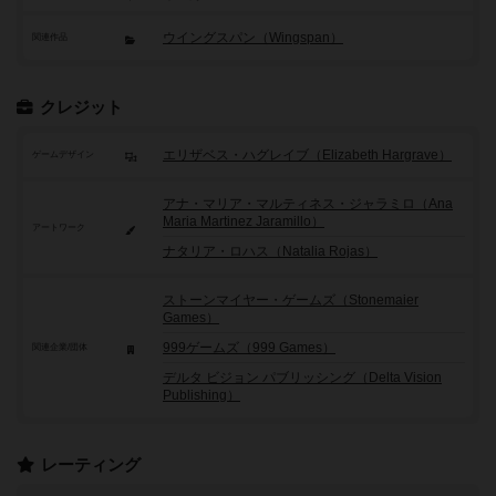
ウイングスパン（Wingspan）
関連作品
クレジット
エリザベス・ハグレイブ（Elizabeth Hargrave）
ゲームデザイン
アナ・マリア・マルティネス・ジャラミロ（Ana
Maria Martinez Jaramillo）
アートワーク
ナタリア・ロハス（Natalia Rojas）
ストーンマイヤー・ゲームズ（Stonemaier
Games）
999ゲームズ（999 Games）
関連企業/団体
デルタ ビジョン パブリッシング（Delta Vision
Publishing）
レーティング