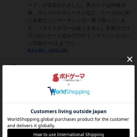
ード」が追加されました。鳥カードは90枚付
属、ダイスやエサトークンなど、ゲームのため
に必要なコンポーネントが一通り揃っていま
す。（ダイスタワーはありません）本製品だけ
でつがいモード込みでのウイングスパンがプレ
イ可能(1〜2人まで)と...
続きを読む（3年以上前）
神
738名
11名
0
充実
手動人形
鳥をテーマにしたエンジンビルド、『ウイング
スパン』の単体でも遊べる拡張。遊べる人数を
大幅に減らした分、よりインタラクションがあ
ふれるゲーム性をもたらしてくれました。対人
戦並びに基本を追加しての群鳥モードはプレイ
していないので、本作のつがいモード：対オー