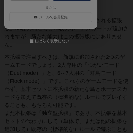
特殊ダイス
または
メールで会員登録
アジアを中心に生息する鳥たちが追加される拡張
版。90種の鳥たちと14枚のボーナスカードが追加さ
れますが、新たな能力はこの拡張版にはありませ
しばらく表示しない
ん。
本拡張で注目すべきは、新規に追加された2つのゲ
ームモードでしょう。2人専用の「つがいモード
（Duet mode）」と、6～7人用の「群鳥モード
（Flock mode）」です。これらのゲームモードを使
わず、基本セットに本拡張の新たな鳥とボーナスカ
ードを加えて既存の（標準的な）ルールでプレイす
ることも、もちろん可能です。
また本拡張は「独立型拡張」であり、本拡張を基本
セットの代わりにして（単体で、または他の拡張を
追加して）既存の（標準的な）ルールで遊ぶことも