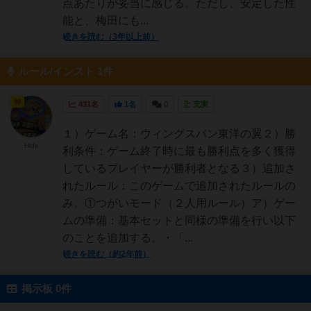
点あたりが妥当に感じる。ただし、安定した性
能と、梅田にも...
続きを読む（3年以上前）
ルール/インスト 1件
神
431名
1名
0
充実
１）ゲーム名：ウィングスパン東洋の翼２）勝
Hide
利条件：ゲーム終了時に最も勝利点を多く獲得
しているプレイヤーが勝利者となる３）追加さ
れたルール：このゲームで追加されたルールの
み。①つがいモード（２人用ルール）ア）ゲー
ムの準備：基本セットと同様の準備を行い以下
のことを追加する。・「...
続きを読む（約2年前）
掲示板 0件