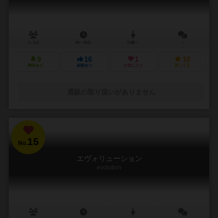
1～5人
60～90分
13歳～
－
9
16
1
10
興味あり
経験あり
お気に入り
持ってる
通販の取り扱いがありません
15
No.
エヴォリューション
evolution