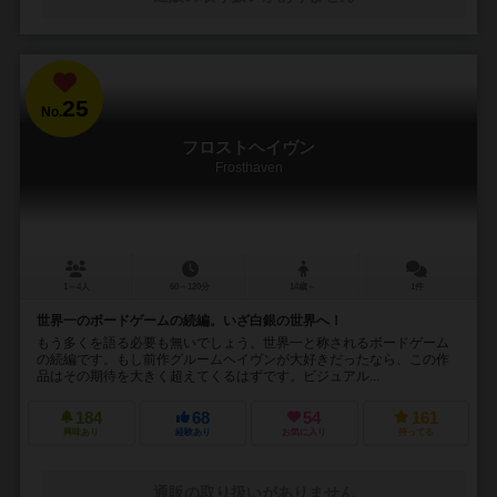
25
No.
フロストヘイヴン
Frosthaven
1～4人
60～120分
14歳～
1件
世界一のボードゲームの続編。いざ白銀の世界へ！
もう多くを語る必要も無いでしょう。世界一と称されるボードゲーム
の続編です。もし前作グルームヘイヴンが大好きだったなら、この作
品はその期待を大きく超えてくるはずです。ビジュアル...
184
68
54
161
興味あり
経験あり
お気に入り
持ってる
通販の取り扱いがありません