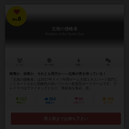
6
No.
北海の侵略者
Raiders of the North Sea
2～4人
60～80分
12歳～
5件
略奪か、栄誉か、それとも両方か――北海が君を待っている！
「北海の侵略者」は2017年ドイツ年間ゲーム大賞エキスパート部門に
ノミネートされた戦略性の高いワーカー配置型ボードゲームです。プ
レイヤーはヴァイキングとなり、乗組員を集め、資...
153
354
95
191
興味あり
経験あり
お気に入り
持ってる
再入荷までお待ち下さい