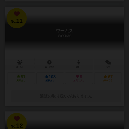
11
No.
ワームス
WORMS
2～4人
15～30分
8歳～
5件
51
108
8
67
興味あり
経験あり
お気に入り
持ってる
通販の取り扱いがありません
12
No.