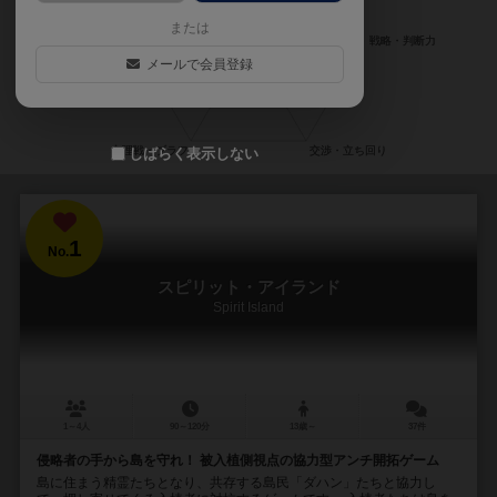
または
メールで会員登録
しばらく表示しない
1
No.
スピリット・アイランド
Spirit Island
1～4人
90～120分
13歳～
37件
侵略者の手から島を守れ！ 被入植側視点の協力型アンチ開拓ゲーム
島に住まう精霊たちとなり、共存する島民「ダハン」たちと協力し