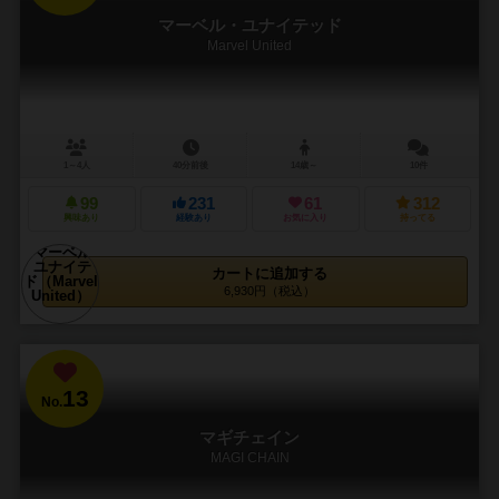
マーベル・ユナイテッド
Marvel United
1～4人
40分前後
14歳～
10件
99
231
61
312
興味あり
経験あり
お気に入り
持ってる
カートに追加する
6,930円（税込）
13
No.
マギチェイン
MAGI CHAIN