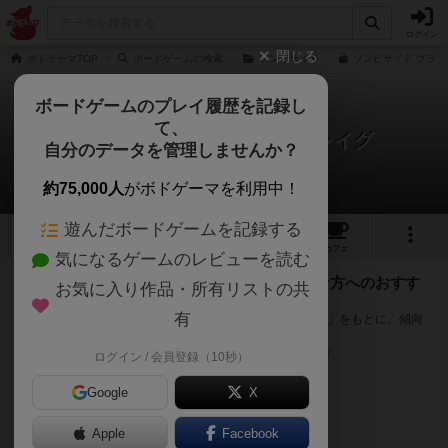
ログイン
閉じる
ボドゲーマTOP
ボードゲームの検索
ゾンビサイド
ゾンビサイド ブラッ
ボードゲームのプレイ履歴を記録し
て、
ゾンビサイド：ブラックプレイグ
自分のデータを管理しませんか？
次のおすすめボードゲーム
約75,000人
がボドゲーマを利用中！
遊んだボードゲームを記録する
9
8
29
トップ
画像
動画
レビュー
カフェ
気になるゲームのレビューを読む
『ゾンビサイド：ブラックプレイグ』が好きな方へのおすす
お気に入り作品・所有リストの共
め
有
このゲームのトップページで投票された「プレイ感の評価」をもとに、傾向
が近いボードゲームをランキング形式で紹介します。
※リストには一定の投票数がある作品のみを表示しています
ログイン / 会員登録（10秒）
Google
X
Apple
Facebook