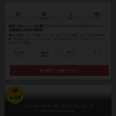
1～4人
120分前後
12歳～
4件
精霊と強力なコンボを繋げろ!! デッキビルド×ピック＆デリバリーで一
流魔術師を目指す冒険譚！
◆基本情報 プレイ人数：1人 / 2～4人 プレイ時間：60～120分 対象年
齢：12歳以上 ゲームジャンル：デッキビルド / ピック＆デリバリー /
個人ボード成長...
100
37
21
81
興味あり
経験あり
お気に入り
持ってる
再入荷までお待ち下さい
14
No.
フォール・オブ・ザ・マウンテンキング
Fall of the Mountain King