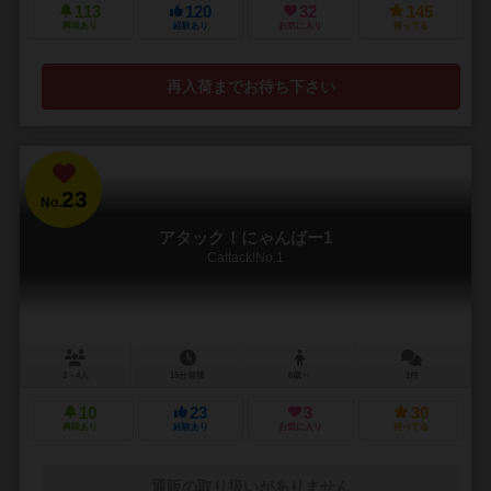
113
120
32
145
興味あり
経験あり
お気に入り
持ってる
再入荷までお待ち下さい
23
No.
アタック！にゃんばー1
Cattack!No.1
2～4人
15分前後
6歳～
1件
10
23
3
30
興味あり
経験あり
お気に入り
持ってる
通販の取り扱いがありません