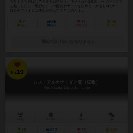
ウサミミを伸ばして天界を目指そう。伏せられた2枚のカードがドラマ
を起こしたり、絶妙なミミの配置がゲームを決める…かもしれない。
自分のウサミミは他人が伸ばす！？このカミ...
7
35
11
26
興味あり
経験あり
お気に入り
持ってる
通販の取り扱いがありません
19
No.
レス・アルカナ：光と闇（拡張）
Res Arcana: Lux et Tenebrae
2～5人
20～60分
12歳～
6件
73
313
72
452