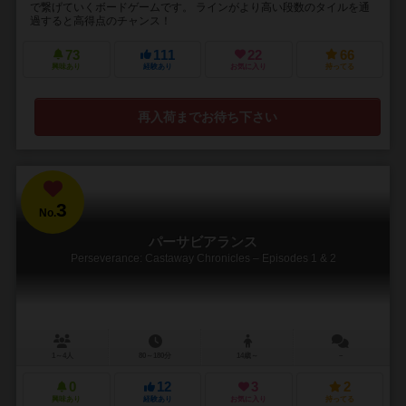
で繋げていくボードゲームです。 ラインがより高い段数のタイルを通
過すると高得点のチャンス！
73
111
22
66
興味あり
経験あり
お気に入り
持ってる
再入荷までお待ち下さい
3
No.
パーサビアランス
Perseverance: Castaway Chronicles – Episodes 1 & 2
1～4人
80～180分
14歳～
－
0
12
3
2
興味あり
経験あり
お気に入り
持ってる