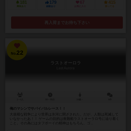
181
179
67
415
興味あり
経験あり
お気に入り
持ってる
再入荷までお待ち下さい
22
No.
ラストオーロラ
Last Aurora
1～4人
60～90分
14歳～
6件
俺のマシンでサバイバルレース！！
大規模な戦争により世界は氷河に閉ざされた。だが、人類は死滅して
いなかったあ！！ ゲームの目的は救難船ラストオーラロ号に辿り着く
こと。その為にはタフボーイの精神はもちろん、ゴ...