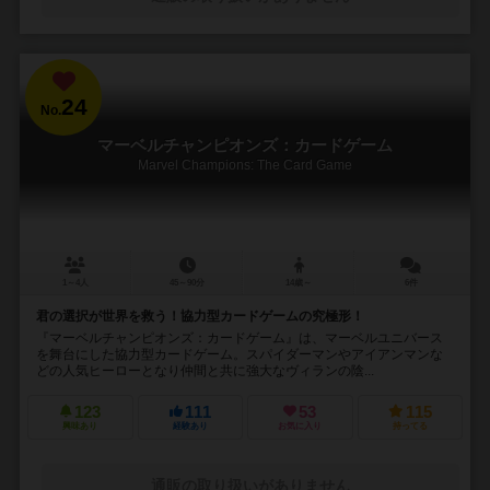
24
No.
マーベルチャンピオンズ：カードゲーム
Marvel Champions: The Card Game
1～4人
45～90分
14歳～
6件
君の選択が世界を救う！協力型カードゲームの究極形！
『マーベルチャンピオンズ：カードゲーム』は、マーベルユニバース
を舞台にした協力型カードゲーム。スパイダーマンやアイアンマンな
どの人気ヒーローとなり仲間と共に強大なヴィランの陰...
123
111
53
115
興味あり
経験あり
お気に入り
持ってる
通販の取り扱いがありません