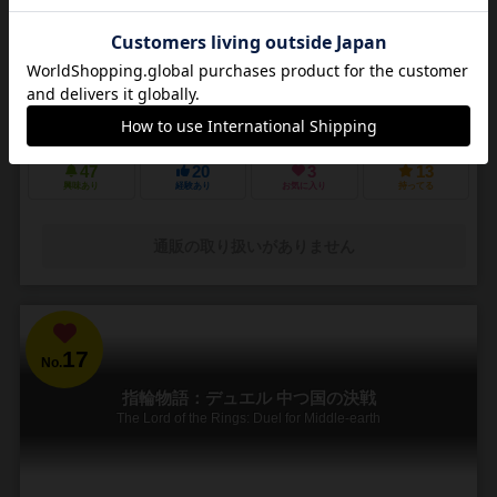
1～6人
30～60分
8歳～
3件
大岩が出口を塞ぐ前に、古代遺跡の全景を写し取れ！ 迷路を進むチ
キンレース
タイルをスライドさせ、古代遺跡の奥へ進め。寺院の頂上に登れ
ば、この遺跡を一望できるだろう。しかし大岩が出口を塞ごうとして
いる。貴重な発見を手に、無事に脱出できるか？ ...
47
20
3
13
興味あり
経験あり
お気に入り
持ってる
通販の取り扱いがありません
17
No.
指輪物語：デュエル 中つ国の決戦
The Lord of the Rings: Duel for Middle-earth