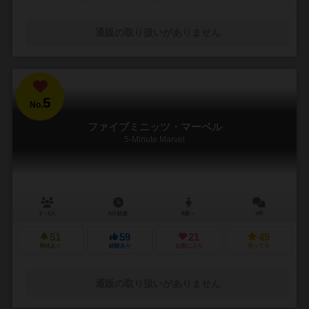
通販の取り扱いがありません
5
No.
ファイブミニッツ・マーベル
5-Minute Marvel
2～5人
5分前後
8歳～
4件
51
59
21
49
興味あり
経験あり
お気に入り
持ってる
通販の取り扱いがありません