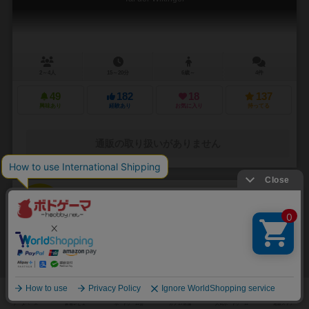
2～4人
15～20分
6歳～
4件
49
182
18
137
興味あり
経験あり
お気に入り
持ってる
通販の取り扱いがありません
33
No.
本能寺
HONNOJI