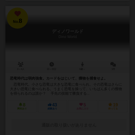
8
No.
ディノワールド
Dino World
2～4人
10～15分
6歳～
1件
恐竜時代は弱肉強食。カードをはじいて、獲物を捕食せよ。
恐竜時代。小さな恐竜は大きな恐竜に食べられ、その恐竜はさらに
大きい恐竜に食べられる。うまく恐竜を操って、いちばん多くの獲物
を得られるのは誰か？ 手先の技能で勝負する...
8
43
5
19
興味あり
経験あり
お気に入り
持ってる
通販の取り扱いがありません