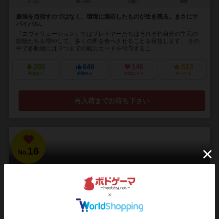
2～6人
30～60分
12歳～
20件
最強を目指すのではなく、環境に適応したものが生き残る。まさにサ
バイバル。
『エヴォリューション』ではプレイヤーたちはそれぞれ自分の手元の
動物たちを増やして、多くの餌を食べさせることを目指します。 その
中で各動物には３つまでの能力カードを付与するこ...
285
646
146
513
興味あり
経験あり
お気に入り
持ってる
再入荷までお待ち下さい
16
No.
マヤン カース
Mayan Curse