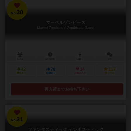
30
No.
マーベルゾンビーズ
Marvel Zombies: A Zombicide Game
1～6人
60分前後
14歳～
2件
42
70
34
117
興味あり
経験あり
お気に入り
持ってる
再入荷までお待ち下さい
31
No.
ファンタスティック テンポスティック