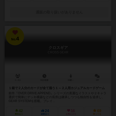
通販の取り扱いがありません
4
No.
クロスギア
CROSS GEAR
1～2人
15分前後
10歳～
3件
１箱で２人分のカードが全て揃う１～２人用カジュアルカードゲーム
前作『OVER DRIVE APPEND』シリーズの美麗なイラストや２キャラ
選択で簡単にデッキ構築などの長所は継承しつつも独自性を追求し、
GEAR SYSTEMを搭載。プレイ...
42
24
16
69
興味あり
経験あり
お気に入り
持ってる