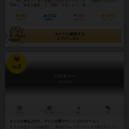
て、押し寄せてくる入植者に対抗するゲームです。 入植者たちは島を
探検し、集落を建築して「開拓」することで、無...
804
1052
483
1208
興味あり
経験あり
お気に入り
持ってる
カートに追加する
13,750円（税込）
2
No.
パスタリー
passtally
2～3人
30～45分
8歳～
3件
タイルを積み上げて、ラインを繋げていくパズルゲーム！
カラフルなタイルを配置し、 自分のプレイヤーマーカー同士をライン