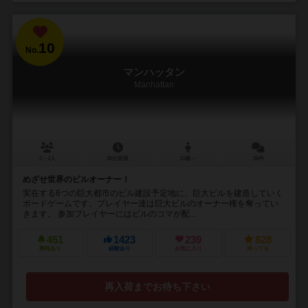
10
No.
マンハッタン
Manhattan
2～4人
45分前後
10歳～
26件
めざせ世界のビルオーナー！
実在する6つの巨大都市のビル建設予定地に、巨大ビルを建造していく
ボードゲームです。プレイヤー達は巨大ビルのオーナー権を奪ってい
きます。 参加プレイヤーにはビルのコマが配...
451
1423
239
828
興味あり
経験あり
お気に入り
持ってる
再入荷までお待ち下さい