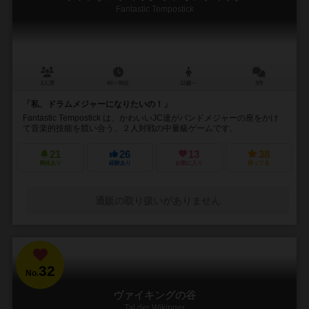
Fantastic Tempostick
2人用
60～90分
12歳～
3件
「私、ドラムメジャーになりたいの！」
Fantastic Tempostick は、かわいいJC達がバンドメジャーの座をかけ
て音楽的技能を競い合う、２人対戦の中量級ゲームです。
21
26
13
38
興味あり
経験あり
お気に入り
持ってる
通販の取り扱いがありません
32
No.
ヴァイキングの谷
Tal der Wikinger