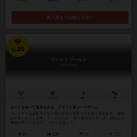
興味あり
経験あり
お気に入り
持ってる
再入荷までお待ち下さい
20
No.
ワイルドゴールド
Wild Gold
3～4人
30分前後
8歳～
8件
カードを並べて道具を作る、クラフト系カードゲーム
プレイヤーは金鉱夫となり金や宝石を求めて穴を掘り進めます。 最初
は小さいオノしか持っていませんが、 掘り進めると木・石・鉄などの
素材が手に入るので、 それらを使って...
38
100
19
122