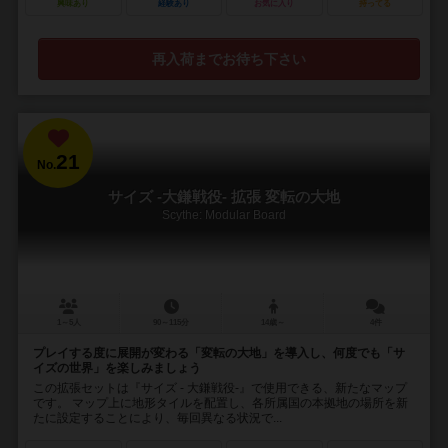
興味あり
経験あり
お気に入り
持ってる
再入荷までお待ち下さい
21
No.
サイズ -大鎌戦役- 拡張 変転の大地
Scythe: Modular Board
1～5人
90～115分
14歳～
4件
プレイする度に展開が変わる「変転の大地」を導入し、何度でも「サ
イズの世界」を楽しみましょう
この拡張セットは『サイズ - 大鎌戦役-』で使用できる、新たなマップ
です。 マップ上に地形タイルを配置し、各所属国の本拠地の場所を新
たに設定することにより、毎回異なる状況で...