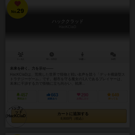
29
No.
ハッククラッド
HacKClaD
1～4人
90～120分
14歳～
14件
未来を砕く、力を示せ――
HacKClaDは、荒廃した世界で怪物と戦い名声を競う「デッキ構築型ス
トラテジーゲーム」です。都市を守る魔女の1人であるプレイヤーは、
未来に干渉する力で怪物に立ち向かい、戦果...
457
663
290
649
興味あり
経験あり
お気に入り
持ってる
カートに追加する
8,800円（税込）