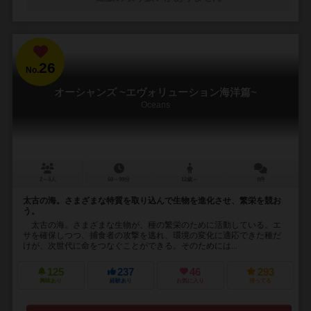
26
No.
オーシャンズ ~エヴォリューション海洋篇~
Oceans
2～4人
60～90分
12歳～
8件
太古の海。さまざまな特質を取り込んで生物を進化させ、繁栄を競お
う。
太古の海。さまざまな生物が、種の繁栄のために活動している。エ
サを確保しつつ、捕食者の攻撃を逃れ、環境の変化に適応できた種だ
けが、次世代に命をつなぐことができる。そのためには...
125
237
46
293
興味あり
経験あり
お気に入り
持ってる