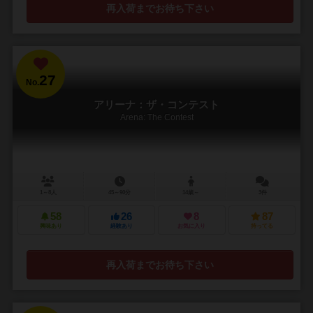
再入荷までお待ち下さい
27
No.
アリーナ：ザ・コンテスト
Arena: The Contest
1～8人
45～90分
14歳～
3件
58
26
8
87
興味あり
経験あり
お気に入り
持ってる
再入荷までお待ち下さい