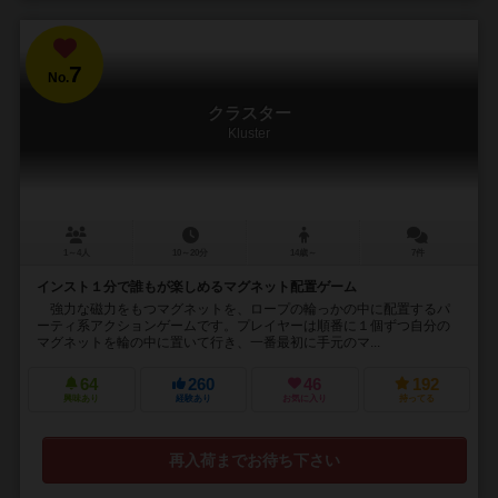
7
No.
クラスター
Kluster
1～4人
10～20分
14歳～
7件
インスト１分で誰もが楽しめるマグネット配置ゲーム
強力な磁力をもつマグネットを、ロープの輪っかの中に配置するパ
ーティ系アクションゲームです。プレイヤーは順番に１個ずつ自分の
マグネットを輪の中に置いて行き、一番最初に手元のマ...
64
260
46
192
興味あり
経験あり
お気に入り
持ってる
再入荷までお待ち下さい