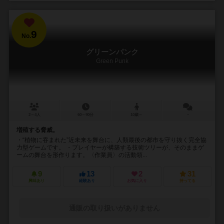
9
No.
グリーンパンク
Green Punk
2～4人
60～90分
10歳～
－
増殖する脅威。
・“植物に吞まれた”近未来を舞台に、人類最後の都市を守り抜く完全協
力型ゲームです。 ・プレイヤーが構築する技術ツリーが、そのままゲ
ームの舞台を形作ります。〈作業員〉の活動領...
9
13
2
31
興味あり
経験あり
お気に入り
持ってる
通販の取り扱いがありません