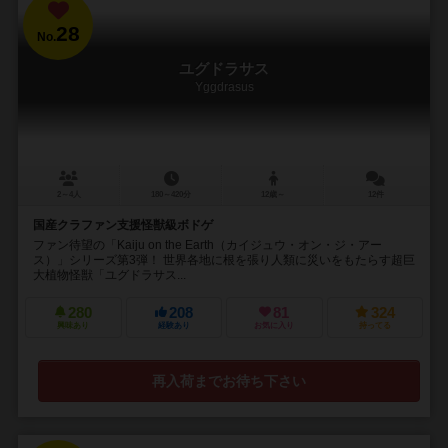
28
No.
ユグドラサス
Yggdrasus
2～4人
180～420分
12歳～
12件
国産クラファン支援怪獣級ボドゲ
ファン待望の「Kaiju on the Earth（カイジュウ・オン・ジ・アー
ス）」シリーズ第3弾！ 世界各地に根を張り人類に災いをもたらす超巨
大植物怪獣「ユグドラサス...
280
208
81
324
興味あり
経験あり
お気に入り
持ってる
再入荷までお待ち下さい