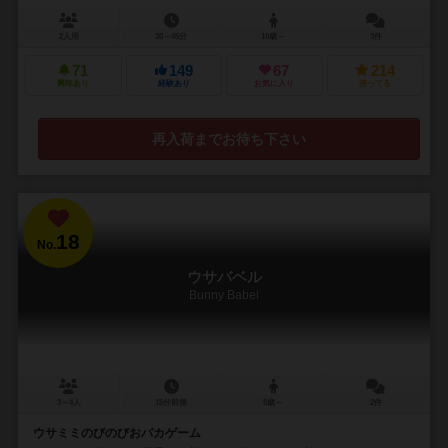
2人用
30～45分
10歳～
3件
71
149
67
214
興味あり
経験あり
お気に入り
持ってる
再入荷までお待ち下さい
18
No.
ウサバベル
Bunny Babel
3～4人
15分前後
8歳～
2件
ウサミミのびのびおバカゲーム