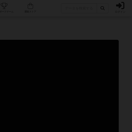
ログイン
カフェ/店舗
人気ボードゲーム
通販ストア