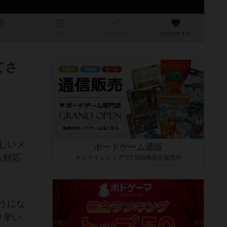
/インスト
掲示板
拡張/関連
作
次のおすすめ
てさ
しいメ
ボードゲーム通販
も対応
オンラインストアで7,500商品を販売中
うにな
り辛い