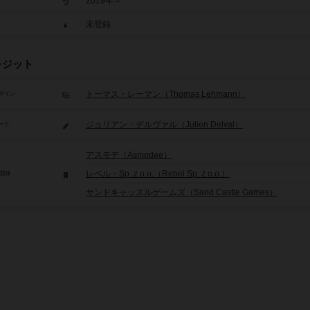
2019年～
未登録
レジット
トーマス・レーマン（Thomas Lehmann）
ザイン
ジュリアン・デルヴァル（Julien Delval）
ーク
アスモデ（Asmodee）
レベル・Sp. z o.o.（Rebel Sp. z o.o.）
/団体
サンドキャッスルゲームズ（Sand Castle Games）