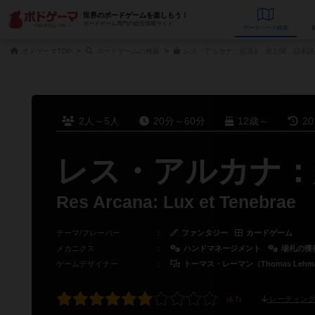
世界のボードゲームを楽しもう！
ボードゲーム専門の総合情報サイト
データベース
検
ボドゲーマTOP
ボードゲームの検索
レス・アルカナ：拡張1 光と闇 日本語
2人～5人
20分～60分
12歳～
2
レス・アルカナ：
Res Arcana: Lux et Tenebrae
テーマ/フレーバー
：
ファンタジー
カードゲーム
メカニクス
：
ハンドマネージメント
場札の獲
ゲームデザイナー
：
トーマス・レーマン（Thomas Lehm
レーティング