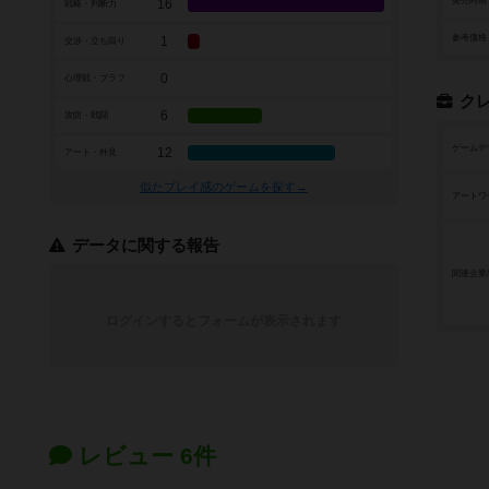
発売時期
16
戦略・判断力
参考価格
1
交渉・立ち回り
0
心理戦・ブラフ
ク
6
攻防・戦闘
ゲームデ
12
アート・外見
似たプレイ感のゲームを探す→
アートワ
データに関する報告
関連企業
ログインするとフォームが表示されます
レビュー 6件