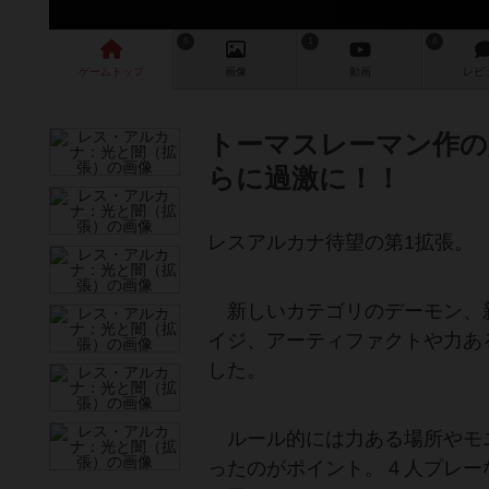
6
1
6
ゲーム
トップ
画像
動画
レビ
トーマスレーマン作の
らに過激に！！
レスアルカナ待望の第1拡張。
新しいカテゴリのデーモン、
イジ、アーティファクトや力あ
した。
ルール的には力ある場所やモ
ったのがポイント。４人プレー