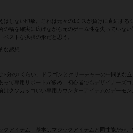
はしない印象。これは元々の1ミスが負けに直結する
術の幅を確実に広げながら元のゲーム性を失っていない
、ベストな拡張の形だと思う。
的な感想
3分の1くらい。ドラゴンとクリーチャーの中間的な立
あって専用サポートが多め。初心者でもデザイナーズコ
前はクソカッコいい専用カウンターアイテムのデーモン
ックアイテム。基本はマジックアイテムと同性能だが、