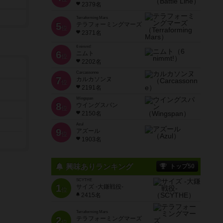
2379名
Terraforming Mars
5
テラフォーミングマーズ
位
2371名
6 nimmt!
6
ニムト
位
2202名
Carcassonne
7
カルカソンヌ
位
2191名
Wingspan
8
ウイングスパン
位
2150名
Azul
9
アズール
位
1903名
興味ありランキング
トップ50
SCYTHE
1
サイズ -大鎌戦役-
位
2415名
Terraforming Mars
2
テラフォーミングマーズ
位