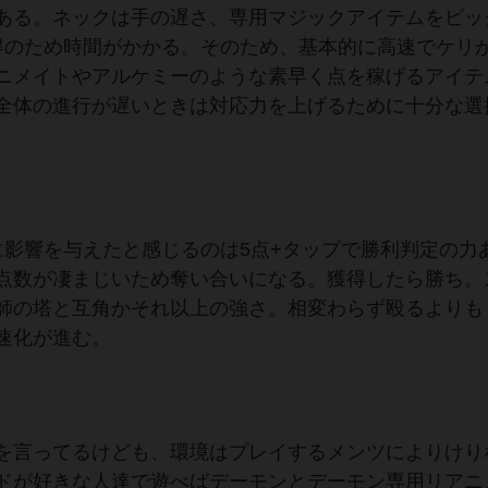
ある。ネックは手の遅さ、専用マジックアイテムをピッ
得のため時間がかかる。そのため、基本的に高速でケリ
ニメイトやアルケミーのような素早く点を稼げるアイテ
全体の進行が遅いときは対応力を上げるために十分な選
影響を与えたと感じるのは5点+タップで勝利判定の力
点数が凄まじいため奪い合いになる。獲得したら勝ち。
師の塔と互角かそれ以上の強さ。相変わらず殴るよりも
速化が進む。
を言ってるけども、環境はプレイするメンツによりけり
ドが好きな人達で遊べばデーモンとデーモン専用リアニ