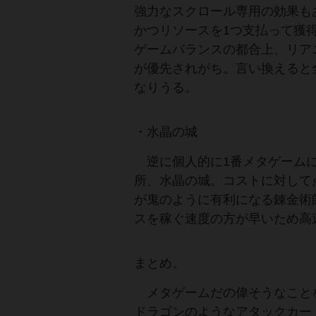
強力なスクロール専用の効果も
かつリソースを1つ支払って獲
ゲームバランスの都合上、リア
が優先されがち。言い換えると
なりうる。
・水晶の城
逆に個人的に1番メタゲームに
所、水晶の城。コストに対して
が鬼のように有利になる錬金術
スを稼ぐ速度の方が早いため高
まとめ。
メタゲームだの偉そうなこと
ドラゴンのようなアタックカー