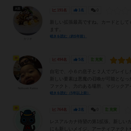
大臣
191名
1名
0
新しい拡張最高ですね。カードとして
ます。
続きを読む（約5年前）
カツオ
神
494名
5名
充実
自宅で、小６の息子と２人でプレイし
新しい要素は悪魔の召喚が可能となっ
ファクト、力のある場所、マジックアイ
Nobuaki Katou
続きを読む（5年以上前）
神
764名
2名
0
充実
レスアルカナ待望の第1拡張。新しい
にも新しいメイジ、アーティファクト