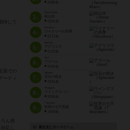
2396名
Stone Garden
3
枯山水
位
2281名
期待して
Viticulture
4
ワイナリーの四季
位
2272名
Agricola
5
アグリコラ
位
2120名
Azul
6
アズール
位
2034名
拡張での
Splendor
7
宝石の煌き
アーティ
位
2031名
Wingspan
8
ウイングスパン
位
2006名
7 Wonders
9
世界の七不思議
位
1920名
ちろん他
最近見たボードゲーム
も対応し