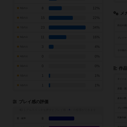
8
12%
9点の人
メ
15
22%
8点の人
得点や資
23
34%
7点の人
11
16%
6点の人
プレイヤ
3
4%
5点の人
その他の
0
0%
4点の人
0
0%
3点の人
作
1
1%
2点の人
タイトル
1
1%
1点の人
原題・英
参加人数
プレイ感の評価
プレイ時
トグルスイッチを押すとプレイ感（
※
）の投票ができます
対象年齢
8
運・確率