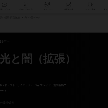
索
新着レビュー
ボードゲーム会
コミュニティ
掲示板一覧
版の通販/商品詳細
作品データ
019年～
光と闇（拡張）
得（ドラフト / リミテッド）
プレイヤー別固有能力
ann）
の登録/分布