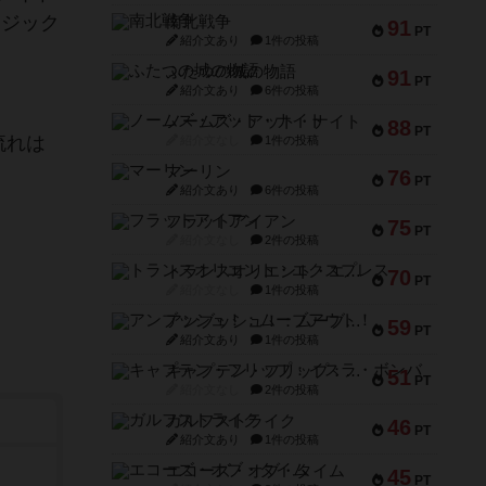
マジック
南北戦争
91
PT
紹介文あり
1件の投稿
ふたつの城の物語
91
PT
紹介文あり
6件の投稿
ノームズ・アット・ナイト
88
PT
流れは
紹介文なし
1件の投稿
マーリン
76
PT
紹介文あり
6件の投稿
フラットアイアン
75
PT
紹介文なし
2件の投稿
トランスオリエント・エクスプレス
70
PT
紹介文なし
1件の投稿
アンブッシュ！：ムーブアウト！
59
PT
紹介文あり
1件の投稿
キャプテン・フリップ：イスラ・ボンバ
51
PT
紹介文なし
2件の投稿
ガルフストライク
46
PT
紹介文あり
1件の投稿
エコーズ・オブ・タイム
45
PT