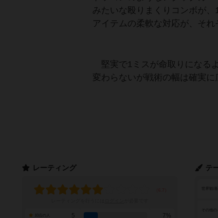
みたいな殴りまくりコンボが、
アイテムの柔軟な対応が、それ
堅実で1ミスが命取りになるよ
変わらないが戦術の幅は確実に
レーティング
テ
世界観/
レーティングを行うには
ログイン
が必要です
その他の
5
7%
10点の人