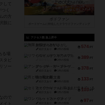
クして
がつく
ムの方
ボドファン
択肢に
ボードゲームに特化したクラウドファンディング
アクセス数 急上昇中
無限まちがいさがし
574
PT
紹介文あり
2件の投稿
ある場
リワイルド：サウスアメリカ
389
PT
スタピ
紹介文なし
2件の投稿
リソー
アンダー・ザ・テーブラー
378
PT
紹介文あり
1件の投稿
宵と暁の呪文書
133
PT
紹介文あり
8件の投稿
セミファイナル ～お前はまだ生きている～
103
PT
紹介文あり
1件の投稿
なので
ワン・トゥ・ファイブ
97
PT
メイト
紹介文あり
1件の投稿