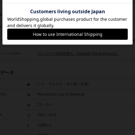
カニクス
ハンドマネージメント（Hand Management）
源等の獲得ルール
場札の獲得（ドラフト / リミテッド）（Limited / Card Drafti
ーの干渉/影響アクション
プレイヤー別固有能力（Variable Player Powers）
メカニクスや仕組み
品データ
レス・アルカナ：光と闇（拡張）
Res Arcana: Lux et Tenebrae
題表記
2人～5人
20分～60分
間
12歳から