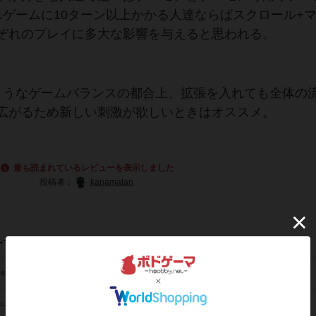
1ゲームに10ターン以上かかる人達ならばスクロール+
ぞれのプレイに多大な影響を与えると思われる。
うなゲームバランスの都合上、拡張を入れても全体の
広がるため新しい刺激が欲しいときはオススメ。
最も読まれているレビューを表示しました
投稿者：
kanamatan
ーマ/フレーバー
ファンタジー（Fantasy）
基本テーマ
カードゲーム（Card Game）
コンセプト