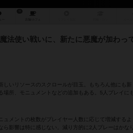
59
ュー
店舗/
カフェ
リプレイ
日記
戦略
・コツ
ルール
魔法使い戦いに、新たに悪魔が加わっ
新しいリソースのスクロールが目玉。もちろん他にも新
る場所、モニュメントなどの追加もある。5人プレイに
ニュメントの枚数がプレイヤー人数に応じて増減するよ
なら影響は特に感じない。減り方的に2人プレーはかな