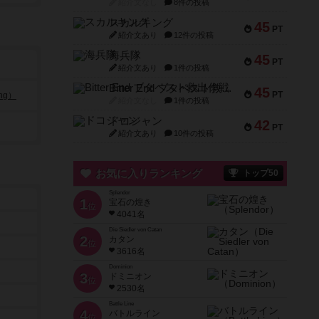
紹介文なし
8件の投稿
スカルキング
45
PT
紹介文あり
12件の投稿
海兵隊
45
PT
紹介文あり
1件の投稿
Bitter End ブタペスト救出作戦
45
PT
ng）
紹介文なし
1件の投稿
ドコジャン
42
PT
紹介文あり
10件の投稿
お気に入りランキング
トップ50
Splendor
1
宝石の煌き
位
4041名
Die Siedler von Catan
2
カタン
位
3616名
Dominion
3
ドミニオン
位
2530名
Battle Line
4
バトルライン
位