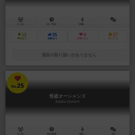
2～6人
45～55分
10歳～
－
12
35
4
27
興味あり
経験あり
お気に入り
持ってる
通販の取り扱いがありません
25
No.
怪盗オーシャンズ
Kaitou Oceans
3～4人
30分前後
8歳～
4件