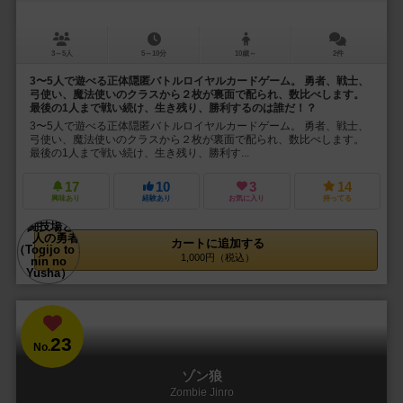
3～5人
5～10分
10歳～
2件
3〜5人で遊べる正体隠匿バトルロイヤルカードゲーム。 勇者、戦士、
弓使い、魔法使いのクラスから２枚が裏面で配られ、数比べします。
最後の1人まで戦い続け、生き残り、勝利するのは誰だ！？
3〜5人で遊べる正体隠匿バトルロイヤルカードゲーム。 勇者、戦士、
弓使い、魔法使いのクラスから２枚が裏面で配られ、数比べします。
最後の1人まで戦い続け、生き残り、勝利す...
17
10
3
14
興味あり
経験あり
お気に入り
持ってる
カートに追加する
1,000円（税込）
23
No.
ゾン狼
Zombie Jinro