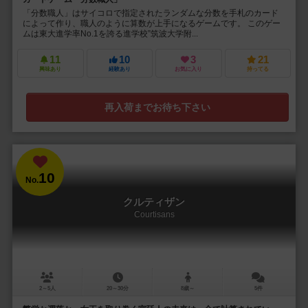
「分数職人」はサイコロで指定されたランダムな分数を手札のカード
によって作り、職人のように算数が上手になるゲームです。 このゲー
ムは東大進学率No.1を誇る進学校”筑波大学附...
11
10
3
21
興味あり
経験あり
お気に入り
持ってる
再入荷までお待ち下さい
10
No.
クルティザン
Courtisans
2～5人
20～30分
8歳～
5件