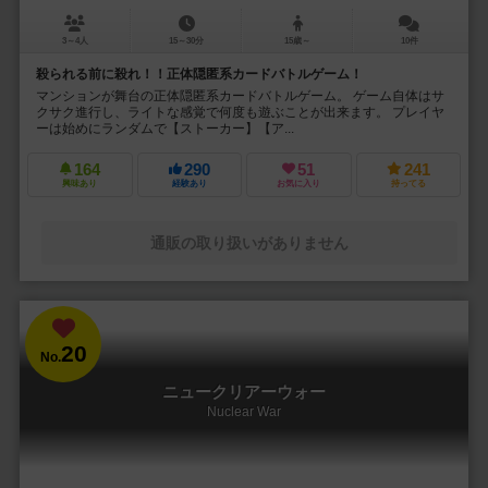
3～4人
15～30分
15歳～
10件
殺られる前に殺れ！！正体隠匿系カードバトルゲーム！
マンションが舞台の正体隠匿系カードバトルゲーム。 ゲーム自体はサ
クサク進行し、ライトな感覚で何度も遊ぶことが出来ます。 プレイヤ
ーは始めにランダムで【ストーカー】【ア...
164
290
51
241
興味あり
経験あり
お気に入り
持ってる
通販の取り扱いがありません
20
No.
ニュークリアーウォー
Nuclear War