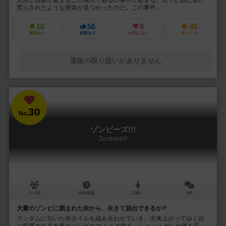
荒らされたような死体が見つかったのだ。この事件...
10
56
8
48
興味あり
経験あり
お気に入り
持ってる
通販の取り扱いがありません
30
No.
ゾンビーズ!!!
Zombies!!!
2～6人
60分前後
12歳～
2件
大量のゾンビに囲まれた街から、生きて脱出できるか⁉︎
ランダムに引いた街タイルを組み合わせていき、出来上がってゆく街
に配置される大量のゾンビコマ！ この中を、ショットガンや斧を手