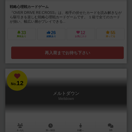
戦略心理戦カードゲーム
『OVER DRIVE RE:CROSS』は、相手の伏せたカードを読み解きなが
ら駆引きを楽しむ戦略心理戦カードゲームです。 １箱で全てのカード
が揃い、幅広い層がプレイできる...
33
26
12
55
興味あり
経験あり
お気に入り
持ってる
再入荷までお待ち下さい
12
No.
メルトダウン
Meltdown
4～6人
30～60分
10歳～
2件