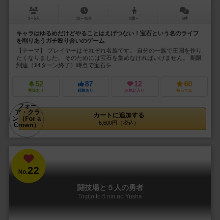
3～5人
30～45分
8歳～
5件
キャラはゆるめだけどやることはえげつない！宝石という名のライフ
を削りあうガチ殴り合いのゲーム
【テーマ】 プレイヤーはそれぞれ名族です。 自分の一族で王国を作り
たくなりました。 そのためには宝石を集めなければいけません。 期限
到達（※4ターン終了）時点で宝石を...
52
87
12
60
興味あり
経験あり
お気に入り
持ってる
カートに追加する
6,600円（税込）
22
No.
闘技場と５人の勇者
Togijo to 5 nin no Yusha