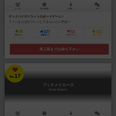
3～5人
45分前後
17歳～
6件
デッドバイデイライトのボードゲーム！
ファンならぜひプレイしてもらいたい作品！
79
227
53
212
興味あり
経験あり
お気に入り
持ってる
再入荷までお待ち下さい
17
No.
ブックメイカーズ
Book Makers