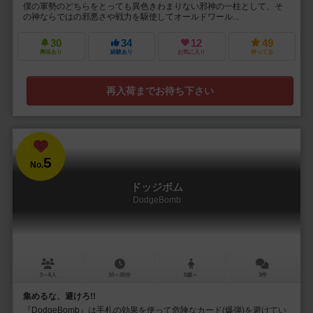
僕の軍勢のどちらをとっても異色きわまりない邪神の一柱として、そ
の神ならではの邪悪さや戦力を駆使してオールドワール...
30
34
12
49
興味あり
経験あり
お気に入り
持ってる
再入荷までお待ち下さい
5
No.
ドッジボム
DodgeBomb
3～6人
10～30分
8歳～
3件
集めるな、避けろ!!
『DodgeBomb』は手札の効果を使って危険なカード(爆弾)を避けてい