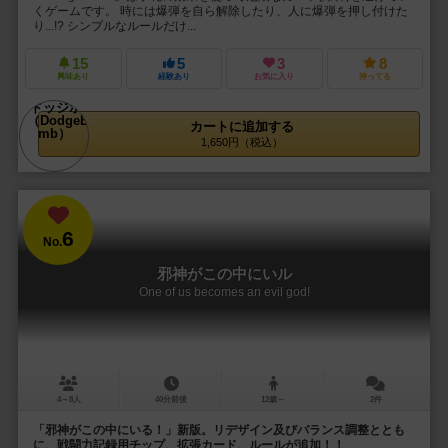
くゲームです。 時には爆弾を自ら解除したり、人に爆弾を押し付けた
り...!? シンプルなルールだけ...
15
5
3
8
興味あり
経験あり
お気に入り
持ってる
カートに追加する
1,650円（税込）
6
No.
邪神がこの中にいル
One of us becomes an evil god!
4～8人
40分前後
12歳～
2件
「邪神がこの中にいる！」新版。リデザイン及びバランス調整ととも
に、戦闘力記録用チップ、拡張カード、ルールが追加！！