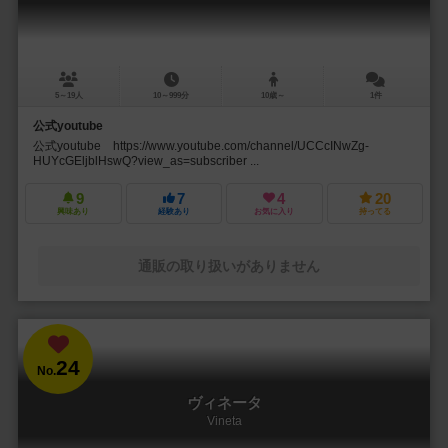
5～19人
10～999分
10歳～
1件
公式youtube
公式youtube https://www.youtube.com/channel/UCCcINwZg-
HUYcGEljblHswQ?view_as=subscriber ...
9
7
4
20
興味あり
経験あり
お気に入り
持ってる
通販の取り扱いがありません
24
No.
ヴィネータ
Vineta