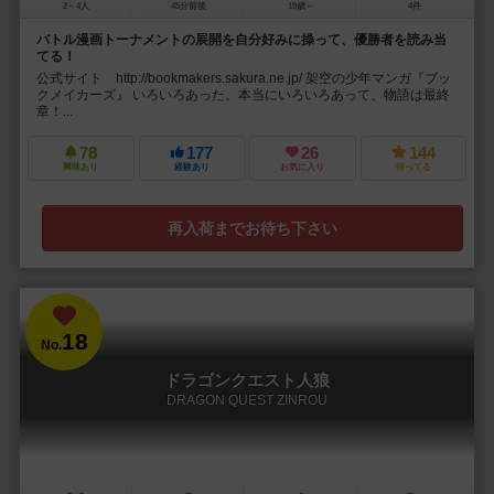
2～4人
45分前後
10歳～
4件
バトル漫画トーナメントの展開を自分好みに操って、優勝者を読み当
てる！
公式サイト http://bookmakers.sakura.ne.jp/ 架空の少年マンガ『ブッ
クメイカーズ』 いろいろあった。本当にいろいろあって、物語は最終
章！...
78
177
26
144
興味あり
経験あり
お気に入り
持ってる
再入荷までお待ち下さい
18
No.
ドラゴンクエスト人狼
DRAGON QUEST ZINROU