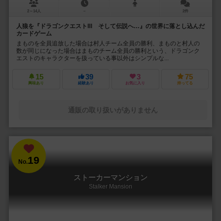
2～14人
－
2件
人狼を『ドラゴンクエストⅢ そして伝説へ…』の世界に落とし込んだ
カードゲーム
まものを全員追放した場合は村人チーム全員の勝利、まものと村人の
数が同じになった場合はまものチーム全員の勝利という、ドラゴンク
エストのキャラクターを扱っている事以外はシンプルな...
15
39
3
75
興味あり
経験あり
お気に入り
持ってる
通販の取り扱いがありません
19
No.
ストーカーマンション
Stalker Mansion