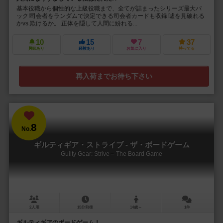
基本役職から個性的な上級役職まで、全てが詰まったシリーズ最大パ
ック!司会者をランダムで決定できる司会者カードも収録!噓を見破れる
かvs.欺けるか。 正体を隠して人間に紛れる...
10
15
7
37
興味あり
経験あり
お気に入り
持ってる
再入荷までお待ち下さい
8
No.
ギルティギア・ストライブ - ザ・ボードゲーム
Guilty Gear: Strive – The Board Game
2人用
15分前後
14歳～
1件
ギルティギアのボードゲーム！