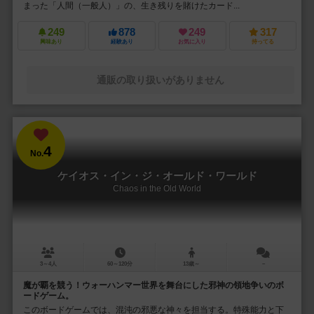
まった「人間（一般人）」の、生き残りを賭けたカード...
249
878
249
317
興味あり
経験あり
お気に入り
持ってる
通販の取り扱いがありません
4
No.
ケイオス・イン・ジ・オールド・ワールド
Chaos in the Old World
3～4人
60～120分
13歳～
－
魔が覇を競う！ウォーハンマー世界を舞台にした邪神の領地争いのボ
ードゲーム。
このボードゲームでは、混沌の邪悪な神々を担当する。特殊能力と下