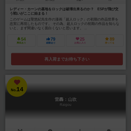
5～12人
60～80分
12歳～
7件
レディー・カーンの基地をロックは破壊出来るのか？ ESPが飛び交
う戦いがここに始まる！
このゲームは聖悠紀先生作の漫画「超人ロック」の初期の作品世界を
忠実に再現したものです。 その為、超人ロックの初期の作品を知らな
いと、まず間違いなく面白くないと思います。 ...
54
79
25
89
興味あり
経験あり
お気に入り
持ってる
再入荷までお待ち下さい
14
No.
雷轟：山吹
Raigou