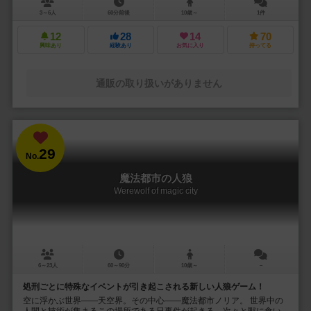
3～6人
60分前後
10歳～
1件
12
28
14
70
興味あり
経験あり
お気に入り
持ってる
通販の取り扱いがありません
29
No.
魔法都市の人狼
Werewolf of magic city
6～23人
60～90分
10歳～
－
処刑ごとに特殊なイベントが引き起こされる新しい人狼ゲーム！
空に浮かぶ世界――天空界。その中心――魔法都市ノリア。 世界中の
人間と技術が集まるこの場所である日事件が起きる。次々と獣に食い