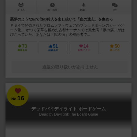
3～5人
30～45分
14歳～
4件
悪夢のような街で他の狩人を出し抜いて「血の遺志」を集めろ
ＰＳ４で発売されたフロムソフトウェアのブラッドボーンのカードゲ
ーム化。 かつて栄華を極めた古都ヤーナムでは風土病「獣の病」がは
びこっていた。あなたは「獣の病」の罹患者で...
73
51
14
50
興味あり
経験あり
お気に入り
持ってる
通販の取り扱いがありません
16
No.
デッドバイデイライト ボードゲーム
Dead by Daylight: The Board Game