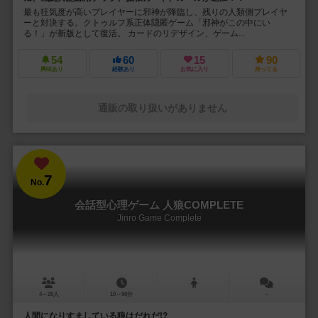
最も狂気度が高いプレイヤーに邪神が降臨し、残りの人類側プレイヤ
ーと対決する。クトゥルフ系正体隠匿ゲーム「邪神がこの中にい
る！」が新版として復活。 カードのリデザイン、ゲーム...
54
60
15
90
興味あり
経験あり
お気に入り
持ってる
通販の取り扱いがありません
7
No.
会話型心理ゲーム 人狼COMPLETE
Jinro Game Complete
4～25人
10～90分
－
人間になりすましている狼はだれだ!?