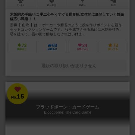
2～4人
15～40分
14歳～
14件
木製駒の手触りに 中二心をくすぐる世界観 立体的に展開していく盤面
幅広い戦術 ！！
雷轟【-山吹-】は… ポーカーや麻雀のように役を作りポイントを競う
セットコレクションゲームです。 役を成立させる為には木駒を積み、
塔を建てて、雷の術で解放しなければいけま...
73
68
24
73
興味あり
経験あり
お気に入り
持ってる
通販の取り扱いがありません
15
No.
ブラッドボーン：カードゲーム
Bloodborne: The Card Game