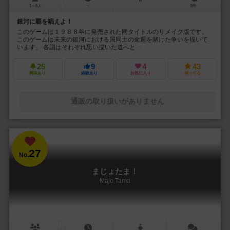
1～6人
－
3件
銀河に覇を唱えよ！
このゲームは１９８８年に発売された同タイトルのリメイク版です。
このゲームは未来の銀河における国同士の命運を賭けた争いを描いて
います。 各国はそれぞれ思い描いた道へと...
25
9
4
43
興味あり
経験あり
お気に入り
持ってる
通販の取り扱いがありません
27
No.
まじょたま！
Majo Tama