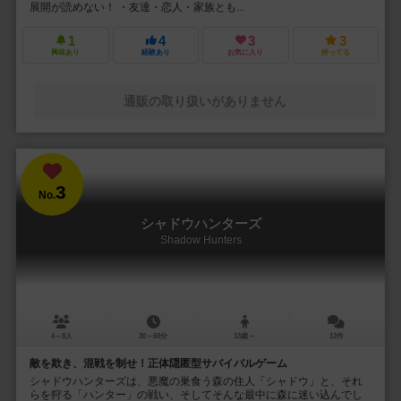
展開が読めない！ ・友達・恋人・家族とも...
1
4
3
3
興味あり
経験あり
お気に入り
持ってる
通販の取り扱いがありません
3
No.
シャドウハンターズ
Shadow Hunters
4～8人
30～60分
13歳～
12件
敵を欺き、混戦を制せ！正体隠匿型サバイバルゲーム
シャドウハンターズは、悪魔の巣食う森の住人「シャドウ」と、それ
らを狩る「ハンター」の戦い、そしてそんな最中に森に迷い込んでし