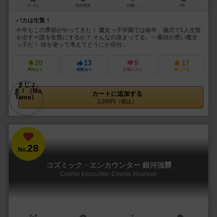
3～6人
30分前後
13歳～
3件
バカは生贄！
今年もこの季節がやってきた！ 魔女っ子学園では毎年、儀式で1人生贄
を出すー誰を生贄にするか？ そんなの決まってる、一番頭が悪い魔女
っ子だ！ 頭を使って考えてどうにか自分...
20
13
9
17
興味あり
経験あり
お気に入り
持ってる
カートに追加する
2,200円（税込）
28
No.
コズミック・エンカウンター 銀河強襲
Cosmic Encounter: Cosmic Incursion