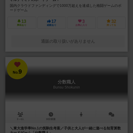
国内クラウドファンディングで1000万超えを達成した格闘ゲームのボ
ードゲーム
13
17
3
32
興味あり
経験あり
お気に入り
持ってる
通販の取り扱いがありません
9
No.
分数職人
Bunsu Shokunin
2～4人
10分前後
－
＼東大進学率No.1の筑駒生考案／子供と大人が一緒に遊べる知育算数
カードゲーム「分数職人」