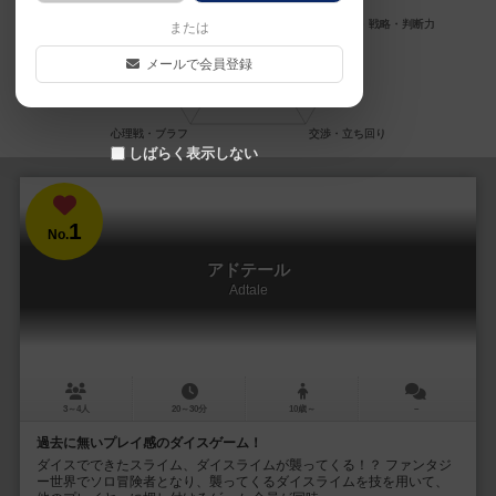
または
メールで会員登録
しばらく表示しない
1
No.
アドテール
Adtale
3～4人
20～30分
10歳～
－
過去に無いプレイ感のダイスゲーム！
ダイスでできたスライム、ダイスライムが襲ってくる！？ ファンタジ
ー世界でソロ冒険者となり、襲ってくるダイスライムを技を用いて、