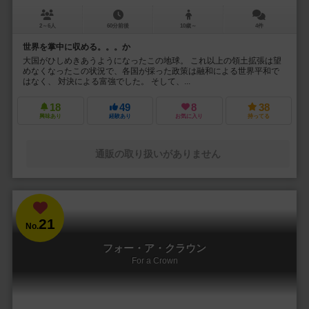
2～6人
60分前後
10歳～
4件
世界を掌中に収める。。。か
大国がひしめきあうようになったこの地球。 これ以上の領土拡張は望
めなくなったこの状況で、各国が採った政策は融和による世界平和で
はなく、 対決による富強でした。 そして、...
18
49
8
38
興味あり
経験あり
お気に入り
持ってる
通販の取り扱いがありません
21
No.
フォー・ア・クラウン
For a Crown