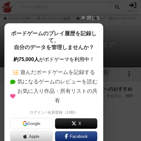
ログイン
閉じる
ボドゲーマTOP
ボードゲームの検索
ウノ
ウノ 僕のヒーローアカデミ
ボードゲームのプレイ履歴を記録し
て、
ウノ 僕のヒーローアカデミア
自分のデータを管理しませんか？
次のおすすめボードゲーム
約75,000人
がボドゲーマを利用中！
遊んだボードゲームを記録する
2
トップ
画像
動画
レビュー
カフェ
気になるゲームのレビューを読む
『ウノ 僕のヒーローアカデミア』が好きな方へのおすすめ
お気に入り作品・所有リストの共
このゲームのトップページで投票された「プレイ感の評価」をもとに、傾向
有
が近いボードゲームをランキング形式で紹介します。
※リストには一定の投票数がある作品のみを表示しています
ログイン / 会員登録（10秒）
Google
X
Apple
Facebook