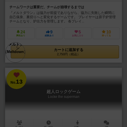
チームワークは重要だ、チームが崩壊するまでは
『メルトダウン』は協力が前提でありながら、協力に失敗した瞬間に
自己保身、裏切りへと変化するゲームです。 プレイヤーは原子炉管理
チームとなり、炉出力を管理します。 各プレイ...
24
9
5
10
興味あり
経験あり
お気に入り
持ってる
カートに追加する
2,750円（税込）
13
No.
超人ロックゲーム
Locke the superman