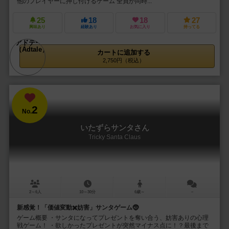
他のプレイヤーに押し付けるゲーム 全員が同時...
25
18
18
27
興味あり
経験あり
お気に入り
持ってる
カートに追加する
2,750円（税込）
2
No.
いたずらサンタさん
Tricky Santa Claus
2～6人
10～30分
6歳～
－
新感覚！「価値変動✖️妨害」サンタゲーム🤶
ゲーム概要 ・サンタになってプレゼントを奪い合う、妨害ありの心理
戦ゲーム！ ・欲しかったプレゼントが突然マイナス点に！？最後まで