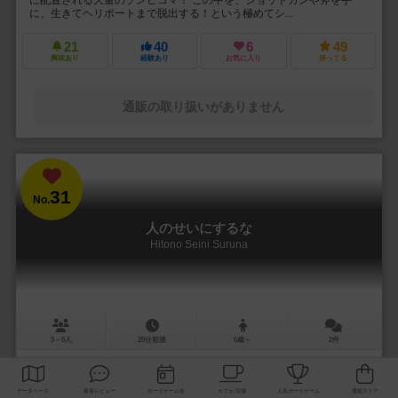
に、生きてヘリポートまで脱出する！という極めてシ...
21
40
6
49
興味あり
経験あり
お気に入り
持ってる
通販の取り扱いがありません
31
No.
人のせいにするな
Hitono Seini Suruna
3～5人
20分前後
5歳～
2件
責任をなすりつけろ！
「お前がやったんだろ！！」 やった覚えのないミスや罪を押し付けら