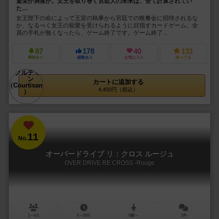
繁栄か凋落か。女王を取り巻く宮廷人の未来は、全て計算されてい
た…
女王陛下の命によって王室の執事から宮廷での晩餐会に招待されるな
か、なるべく女王の寵愛を受けられるように目指すカードゲーム。全
員の手札が無くなったら、ゲーム終了です。ゲーム終了...
87
178
40
131
興味あり
経験あり
お気に入り
持ってる
カートに追加する
4,400円（税込）
11
No.
オーバードライブ リ：クロス ルージュ
OVER DRIVE RE:CROSS -Rouge
1～4人
5～20分
8歳～
1件