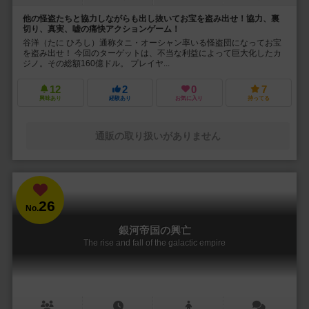
他の怪盗たちと協力しながらも出し抜いてお宝を盗み出せ！協力、裏
切り、真実、嘘の痛快アクションゲーム！
谷洋（たに ひろし）通称タニ・オーシャン率いる怪盗団になってお宝
を盗み出せ！ 今回のターゲットは、不当な利益によって巨大化したカ
ジノ。その総額160億ドル。 プレイヤ...
12
2
0
7
興味あり
経験あり
お気に入り
持ってる
通販の取り扱いがありません
26
No.
銀河帝国の興亡
The rise and fall of the galactic empire