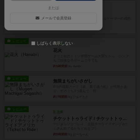
レビュー
画像付き
充実
または
ワンラウンド
メールで会員登録
星5軽〜中量級を中心にプレイするゲーマーの感想
です。今回はボードゲーム...
約2時間前
by おとん
レビュー
しばらく表示しない
充実
花火
ずっと前のドイツ年間ゲーム大賞ながら、シンプ
ルで簡単な小ゲームで今でも...
約5時間前
by tamio
レビュー
無限まちがいさがし
6つの場面カード（表、裏で違う絵）が何枚かあ
り、そのうち3つ選んで、同...
約7時間前
by ジェイとと
レビュー
充実
チケットトゥライド / チケットトゥライドアメリカ
デジタルソロプレイ。元祖チケライ？マップがた
くさん出てるからどれをプレ...
約9時間前
by おーちゃん