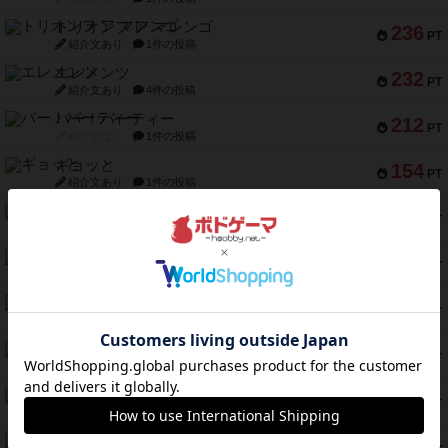
トリオンフ ア マレンゴ
236
PT
紹介文あり
1件の投稿
エレメンツ
232
PT
紹介文あり
4件の投稿
バー！パーティー
212
PT
紹介文なし
1件の投稿
ギョッと
154
PT
紹介文あり
1件の投稿
クルティボ
152
PT
紹介文なし
1件の投稿
ブラヴェスト
140
PT
紹介文なし
1件の投稿
ドブル：ポケットモンスター
122
PT
紹介文あり
4件の投稿
ジャンヌ・ダルク-オルレアン ドロー＆ライト
118
PT
紹介文なし
5件の投稿
ファースト・イン・フライト
94
PT
紹介文あり
3件の投稿
ダイススローン
88