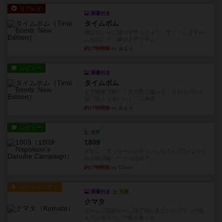
リプレイ
画像付き
タイムボム
僕はホントに嘘が下手なようで、すぐバレますみ
んなホント、嘘が上手ですよ...
約17時間前
by あまる
レビュー
画像付き
タイムボム
まず簡単で軽い！大人数で遊べる！それなのに小
箱！何より楽しい！！正体隠...
約17時間前
by あまる
レビュー
充実
1809
ケビン・ザッカーがデザインした１ヘクス=２マイ
ルの戦役級シリーズは以下...
約17時間前
by Chaco
ルール/インスト
画像付き
充実
クマタ
ゲームの目的ゲーム終了時にあなたのクランの見
えているドミノで最も多くの...