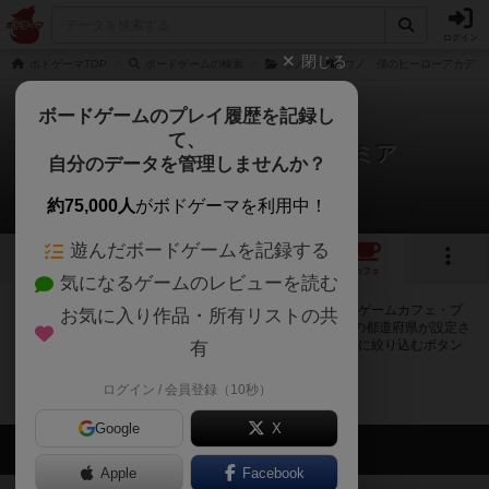
ログイン
閉じる
ボドゲーマTOP
ボードゲームの検索
ウノ
ウノ 僕のヒーローアカデミ
ボードゲームのプレイ履歴を記録し
て、
ウノ 僕のヒーローアカデミア
自分のデータを管理しませんか？
0店のカフェ/スペースが提供中
約75,000人
がボドゲーマを利用中！
遊んだボードゲームを記録する
2
トップ
画像
動画
レビュー
カフェ
気になるゲームのレビューを読む
ウノ 僕のヒーローアカデミアで遊ぶことができるボードゲームカフェ・プ
お気に入り作品・所有リストの共
レイスペースが0店登録されています。公開プロフィールの都道府県が設定さ
れたアカウントでログインすると、同じ都道府県内の店舗に絞り込むボタン
有
が表示されます。
ログイン / 会員登録（10秒）
Google
X
会員の新しい投稿
Apple
Facebook