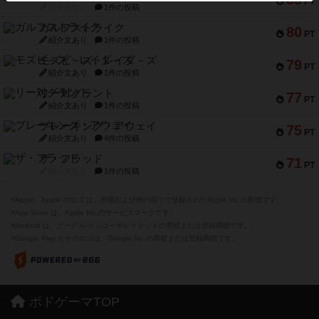
PT
紹介文なし
1件の投稿
ガルフストライク
80
PT
紹介文あり
1件の投稿
モズビ－ズ・レイダ－ズ
79
PT
紹介文あり
1件の投稿
リー対グラント
77
PT
紹介文あり
1件の投稿
ブレーキング・アウェイ
75
PT
紹介文あり
4件の投稿
ザ・フラッド
71
PT
紹介文なし
1件の投稿
※Apple、Apple のロゴ は、米国および他の国々で登録されたApple Inc.の商標です。
※App Store は、Apple Inc.のサービスマークです。
※Android は、グーグル インコーポレイテッドの商標または登録商標です。
※Google Play とそのロゴは、Google Inc.の商標または登録商標です。
ボドゲーマTOP