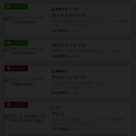
レビュー
画像付き
充実
ホットストリーク
星7軽〜中量級を中心にプレイするゲーマーの感想
です。ボードゲーム会にて...
約16時間前
by おとん
レビュー
ガルフストライク
1983年にVictory Gamesが出版した『Gulf Strik...
約16時間前
by Chaco
リプレイ
画像付き
ディジットコード
やっぱり論理ゲームは面白い。息子とリプレイし
ました。息子の勝ち。これリ...
約16時間前
by くみ
リプレイ
充実
アルゴ
アルゴがとても好きで、たぶんプレイ回数が最も
多いゲームです。なんといっ...
約17時間前
by おとん