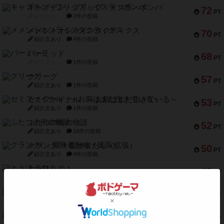
キャプテン・フリップ：イスラ・ボンバ
72
PT
紹介文なし
2件の投稿
メメントオンラインタクティクス
70
PT
紹介文あり
4件の投稿
パーミッド
68
PT
紹介文なし
1件の投稿
クリーグ
57
PT
紹介文あり
1件の投稿
セミファイナル ～お前はまだ生きている～
53
PT
紹介文あり
1件の投稿
ふたつの街の物語
52
PT
紹介文あり
18件の投稿
クランク! ：冒険者たち（拡張）
50
PT
紹介文あり
4件の投稿
とうほうの！
42
PT
紹介文なし
1件の投稿
スターマイン・ラミー ポケット
42
PT
紹介文あり
2件の投稿
海兵隊
39
PT
紹介文あり
1件の投稿