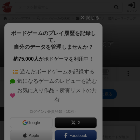
ログイン
閉じる
ボドゲーマTOP
ボードゲームの検索
ウノ
ウノ 僕のヒーローアカデミ
ボードゲームのプレイ履歴を記録し
て、
ウノ 僕のヒーローアカデミア
自分のデータを管理しませんか？
0件のルール/インスト
約75,000人
がボドゲーマを利用中！
遊んだボードゲームを記録する
2
トップ
画像
動画
レビュー
カフェ
気になるゲームのレビューを読む
お気に入り作品・所有リストの共
ウノ 僕のヒーローアカデミアのトップに戻る
有
ログイン / 会員登録（10秒）
会員の新しい投稿
Google
X
レビュー
ドミニオン：海辺
Apple
Facebook
ドミニオン拡張第３弾で、主に持続カードが追加