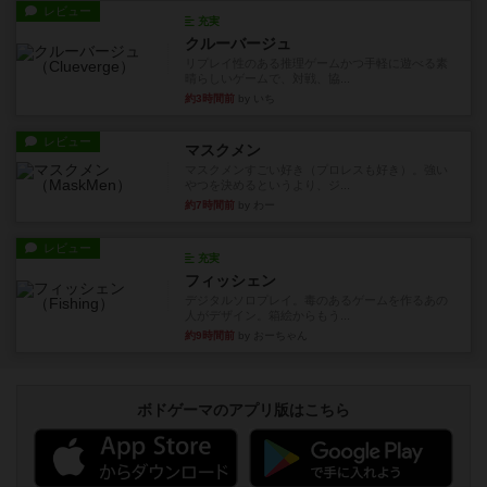
レビュー
充実
クルーバージュ
リプレイ性のある推理ゲームかつ手軽に遊べる素
晴らしいゲームで、対戦、協...
約3時間前
by いち
レビュー
マスクメン
マスクメンすごい好き（プロレスも好き）。強い
やつを決めるというより、ジ...
約7時間前
by わー
レビュー
充実
フィッシェン
デジタルソロプレイ。毒のあるゲームを作るあの
人がデザイン。箱絵からもう...
約9時間前
by おーちゃん
ボドゲーマのアプリ版はこちら