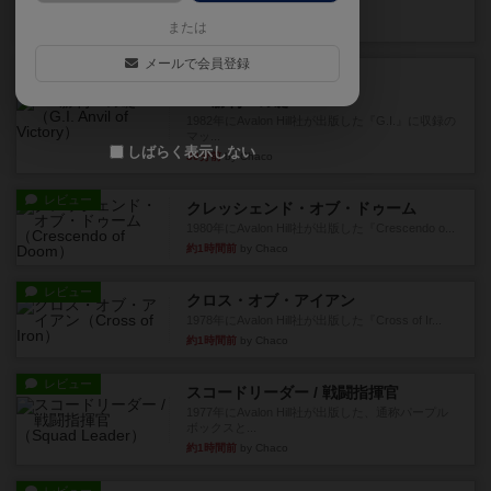
されます。今弾以前のドミニ...
13分前
by aki
または
メールで会員登録
レビュー
充実
G.I.勝利への礎
1982年にAvalon Hill社が出版した『G.I.』に収録の
マッ...
しばらく表示しない
30分前
by Chaco
レビュー
クレッシェンド・オブ・ドゥーム
1980年にAvalon Hill社が出版した『Crescendo o...
約1時間前
by Chaco
レビュー
クロス・オブ・アイアン
1978年にAvalon Hill社が出版した『Cross of Ir...
約1時間前
by Chaco
レビュー
スコードリーダー / 戦闘指揮官
1977年にAvalon Hill社が出版した、通称パープル
ボックスと...
約1時間前
by Chaco