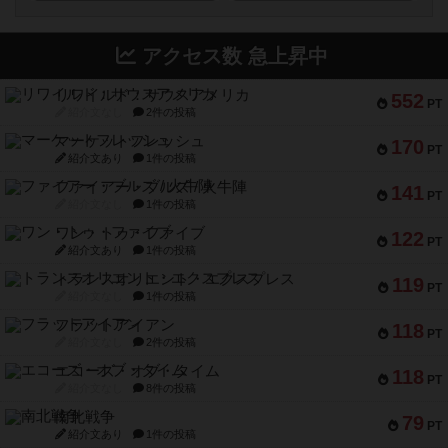
アクセス数 急上昇中
リワイルド：サウスアメリカ
552
PT
紹介文なし
2件の投稿
マーケットフレッシュ
170
PT
紹介文あり
1件の投稿
ファイアー・ブルズ / 火牛陣
141
PT
紹介文なし
1件の投稿
ワン・トゥ・ファイブ
122
PT
紹介文あり
1件の投稿
トランスオリエント・エクスプレス
119
PT
紹介文なし
1件の投稿
フラットアイアン
118
PT
紹介文なし
2件の投稿
エコーズ・オブ・タイム
118
PT
紹介文なし
8件の投稿
南北戦争
79
PT
紹介文あり
1件の投稿