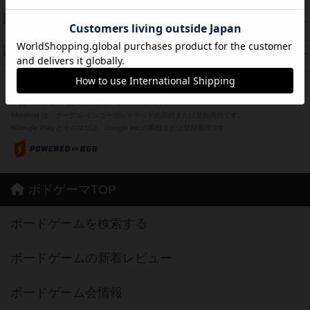
スーパーストア3000
39
PT
紹介文なし
1件の投稿
フリップ７：復讐心とともに
37
PT
紹介文なし
2件の投稿
※Apple、Apple のロゴ は、米国および他の国々で登録されたApple Inc.の商標です。
※App Store は、Apple Inc.のサービスマークです。
※Android は、グーグル インコーポレイテッドの商標または登録商標です。
※Google Play とそのロゴは、Google Inc.の商標または登録商標です。
ボドゲーマTOP
ボードゲームを検索する
ボードゲームの新着レビュー
ボードゲーム会情報