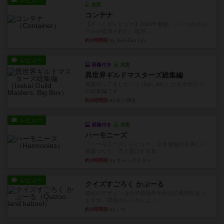
レビュー
充実
コンテナ
【ざっくりレビュー】2026年新版、いくつかのル
ールが追加された。追加...
約2時間前
by Juin-Zuo Lin
レビュー
画像付き
充実
異世界ギルドマスターズ総集編
再販待ってました～っ (&gt;_&lt;)しかも全部入り
の総集編です...
約3時間前
by 紅い弾丸
レビュー
画像付き
充実
ハーモニーズ
『ハーモニーズ』レビュー：立体感溢れる美しい
箱庭づくり。万人受けする良...
約3時間前
by ギャングスター
レビュー
クイズすごろく かぶーる
箱絵のデザインは小学校低学年向きの風情があり
ますが、問題のレベルによっ...
約3時間前
by いち