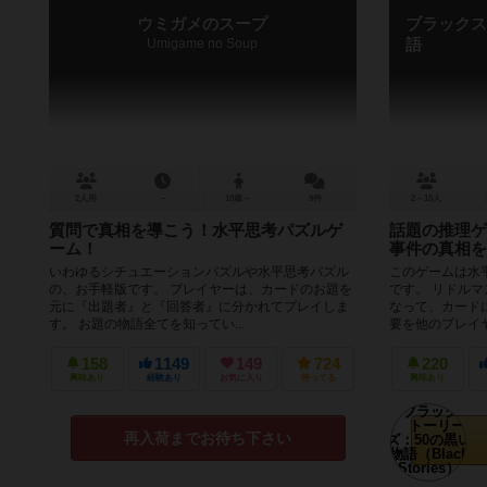
ウミガメのスープ
ブラックス
Umigame no Soup
語
2人用
－
10歳～
9件
2～15人
質問で真相を導こう！水平思考パズルゲ
話題の推理ゲ
ーム！
事件の真相を
いわゆるシチュエーションパズルや水平思考パズル
このゲームは水
の、お手軽版です。 プレイヤーは、カードのお題を
です。 リドル
元に『出題者』と『回答者』に分かれてプレイしま
なって、カード
す。 お題の物語全てを知ってい...
要を他のプレイヤ
158
1149
149
724
220
興味あり
経験あり
お気に入り
持ってる
興味あり
再入荷までお待ち下さい