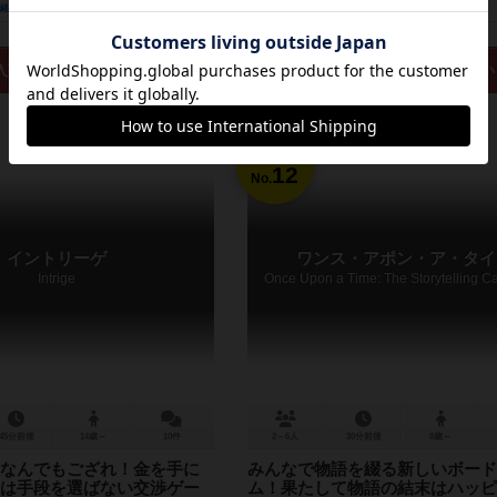
経験あり
お気に入り
持ってる
興味あり
経験あり
お気に入り
入荷までお待ち下さい
再入荷までお待ち下さい
12
No.
イントリーゲ
ワンス・アポン・ア・タイ
Intrige
45分前後
14歳～
10件
2～6人
30分前後
8歳～
なんでもござれ！金を手に
みんなで物語を綴る新しいボード
は手段を選ばない交渉ゲー
ム！果たして物語の結末はハッピ