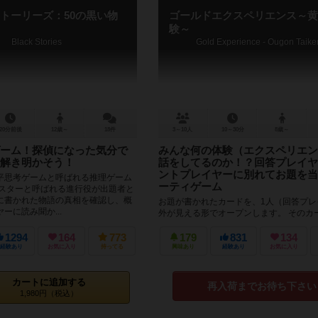
トーリーズ：50の黒い物
ゴールドエクスペリエンス～黄
験～
Black Stories
Gold Experience - Ougon Taike
20分前後
12歳～
18件
3～10人
10～30分
8歳～
ーム！探偵になった気分で
みんな何の体験（エクスペリエン
解き明かそう！
話をしてるのか！？回答プレイヤ
ントプレイヤーに別れてお題を当
平思考ゲームと呼ばれる推理ゲーム
ーティゲーム
マスターと呼ばれる進行役が出題者と
に書かれた物語の真相を確認し、概
お題が書かれたカードを、1人（回答プレ
ーに読み聞か...
外が見える形でオープンします。 そのカ
「本を読んだ」「外国に行った」「不思
た」「友達をつくる」など、色々な...
1294
164
773
179
831
134
経験あり
お気に入り
持ってる
興味あり
経験あり
お気に入り
カートに追加する
再入荷までお待ち下さい
1,980円（税込）