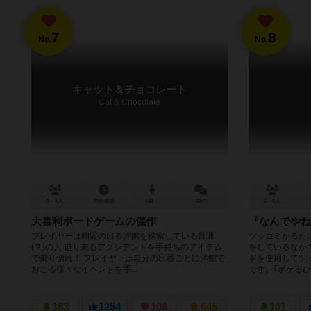
7
8
No.
No.
キャット＆チョコレート
Cat & Chocolate
3～6人
20分前後
8歳～
12件
2～8人
大喜利ボードゲームの傑作
『なんでやね
プレイヤーは幽霊の出る洋館を探索している普通
ツッコミかるた
(？)の人 迫り来るアクシデントを手持ちのアイテム
をしているなか
で乗り切れ！ プレイヤーは自分の出番ごとに洋館で
ドを使用してツ
おこる様々なイベントを手...
です。｢ボケるひと
163
1254
106
645
101