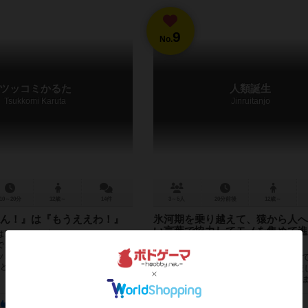
9
No.
ツッコミかるた
人類誕生
Tsukkomi Karuta
Jinruitanjo
10～20分
12歳～
14件
3～5人
20分前後
12歳～
ん！』は『もうええわ！』
氷河期を乗り越えて、猿から人へ
い言葉で協力してモノを集めて進
は、カードに書かれたテーマトーク
よ。いざ、ウンバ！！
で、カードに書かれたツッコミワー
ッコミをするチーム戦で戦うゲーム
ここは４００万年前の寒く乾燥し荒廃し
｣が1人。それ以外...
リカです。 みなさんは猿人です。この厳
生き抜き、ホモ・サピエンスへと進化し
人類誕生は限られた単語だ...
478
60
347
77
112
39