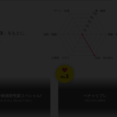
価」をもとに、
。
3
No.
か映画研究家スペシャル!
ペチャリブレ
w-It-ALL Movie Critics
PECHA LIBRE