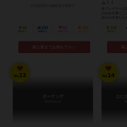
ム！！
作品説明文の編集者を募集中
各プレイヤーは
のお金を稼ぐこ
自分の学者たち
らって収入を得よ
95
294
53
181
156
興味あり
経験あり
お気に入り
持ってる
興味あり
再入荷までお待ち下さい
再
13
14
No.
No.
ボーナンザ
なに
Bohnanza
N