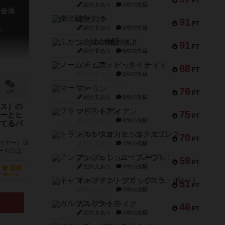
PT
紹介文あり
1件の投稿
金体
南北戦争
91
PT
紹介文あり
1件の投稿
n
ふたつの城の物語
91
PT
紹介文あり
6件の投稿
ノームズ・アット・ナイト
88
PT
紹介文なし
1件の投稿
マーリン
76
PT
13件
紹介文あり
6件の投稿
ス）の
フラットアイアン
75
ーとヒ
PT
紹介文なし
2件の投稿
てるパ
トランスオリエント・エクスプレス
70
PT
イヤー）以
紹介文なし
1件の投稿
ードには
アンブッシュ！：ムーブアウト！
59
議体験をし
PT
紹介文あり
1件の投稿
436
持ってる
キャプテン・フリップ：イスラ・ボンバ
51
PT
紹介文なし
2件の投稿
ガルフストライク
46
PT
紹介文あり
1件の投稿