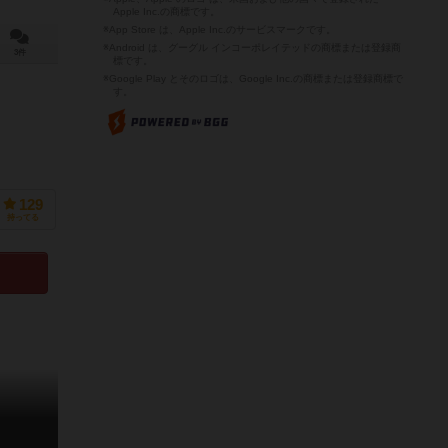
Apple Inc.の商標です。
※App Store は、Apple Inc.のサービスマークです。
※Android は、グーグル インコーポレイテッドの商標または登録商
3件
標です。
※Google Play とそのロゴは、Google Inc.の商標または登録商標で
す。
129
持ってる