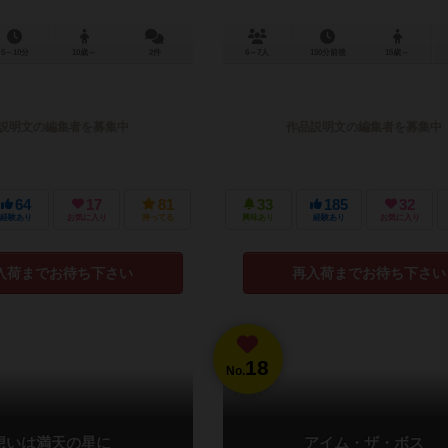
5～10分
10歳～
2件
6～7人
150分前後
15歳～
説明文の編集者を募集中
作品説明文の編集者を募集中
64
17
81
33
185
32
経験あり
お気に入り
持ってる
興味あり
経験あり
お気に入り
入荷までお待ち下さい
再入荷までお待ち下さい
18
No.
想いは満天の星に
アイム・ザ・ボス