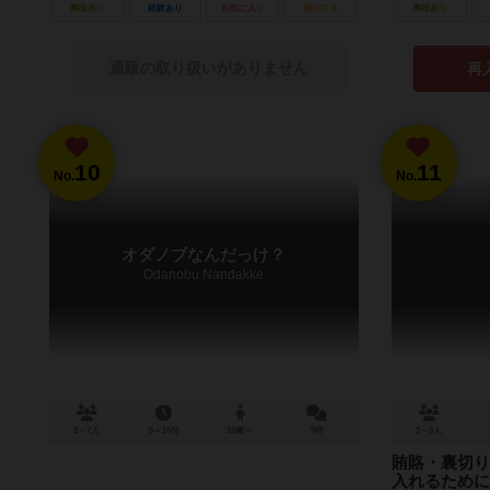
興味あり
経験あり
お気に入り
持ってる
興味あり
通販の取り扱いがありません
再
10
11
No.
No.
オダノブなんだっけ？
Odanobu Nandakke
3～7人
5～15分
10歳～
9件
3～5人
賄賂・裏切り
入れるために