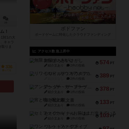
7件
ボドファン
ム！
ボードゲームに特化したクラウドファンディング
1対1の大
は、キャラ
け取りま
アクセス数 急上昇中
無限まちがいさがし
574
PT
紹介文あり
2件の投稿
336
持ってる
リワイルド：サウスアメリカ
389
PT
紹介文なし
2件の投稿
アンダー・ザ・テーブラー
378
PT
紹介文あり
1件の投稿
宵と暁の呪文書
133
PT
紹介文あり
8件の投稿
セミファイナル ～お前はまだ生きている～
103
PT
紹介文あり
1件の投稿
ワン・トゥ・ファイブ
97