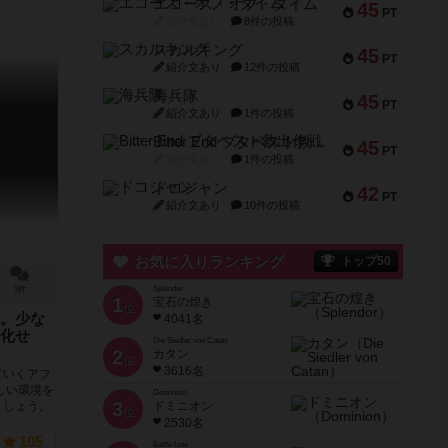
エコーズ・オブ・タイム
45
PT
紹介文なし
8件の投稿
スカルキング
45
PT
紹介文あり
12件の投稿
海兵隊
45
PT
紹介文あり
1件の投稿
Bitter End ブタペスト救出作戦
45
PT
紹介文なし
1件の投稿
ドコジャン
42
PT
紹介文あり
10件の投稿
お気に入りランキング
トップ50
Splendor
3件
1
宝石の煌き
位
。少な
4041名
化せ
Die Siedler von Catan
2
カタン
位
3616名
ていくアフ
しい環境を
Dominion
3
ドミニオン
ましょう。
位
2530名
105
Battle Line