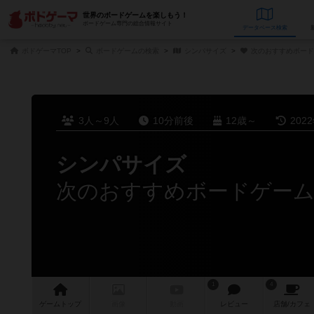
世界のボードゲームを楽しもう！
ボードゲーム専門の総合情報サイト
データベース
検
ボドゲーマTOP
ボードゲームの検索
シンパサイズ
次のおすすめボード
3人～9人
10分前後
12歳～
202
シンパサイズ
次のおすすめボードゲー
1
4
ゲーム
トップ
画像
動画
レビュー
店舗/
カフェ