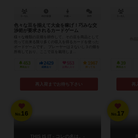
3～5人
45分前後
10歳～
38件
3～8人
色々な豆を揃えて大金を稼げ！巧みな交
渉術が要求されるカードゲーム
様々な種類の豆畑を耕作して、その豆を商品として
作品
売って出来る限り多くの収入を得るカードを使った
ボードゲームです。 プレーヤーは２ないし３の畑を
所有しており、ここで豆を栽培しま...
453
2429
553
1967
39
興味あり
経験あり
お気に入り
持ってる
興味あり
再入荷までお待ち下さい
再
16
17
No.
No.
THIS IS IT - コレの名は。-