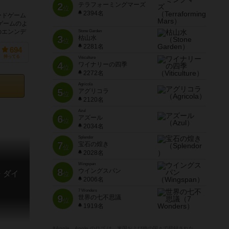
2
テラフォーミングマーズ
位
2394名
ードゲーム
ゲームのよ
のエンンデ
Stone Garden
3
枯山水
位
2281名
694
持ってる
Viticulture
4
ワイナリーの四季
位
2272名
Agricola
5
アグリコラ
位
2120名
Azul
6
アズール
位
2034名
Splendor
7
宝石の煌き
位
2028名
Wingspan
8
ウイングスパン
・ダイ
位
2006名
7 Wonders
9
世界の七不思議
位
1919名
※Apple、Apple のロゴ は、米国および他の国々で登録された