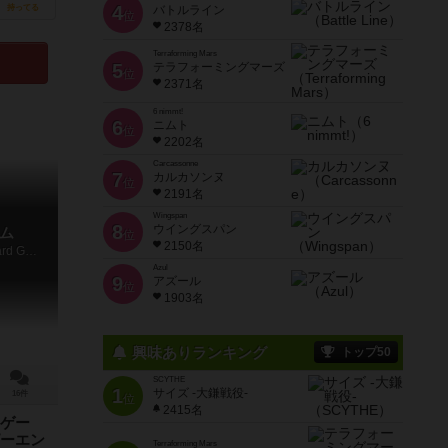
4
持ってる
バトルライン
位
2378名
Terraforming Mars
5
テラフォーミングマーズ
位
2371名
6 nimmt!
6
ニムト
位
2202名
Carcassonne
7
カルカソンヌ
位
2191名
Wingspan
8
ウイングスパン
ム
位
2150名
Once Upon a Time: The Storytelling Card Game
Azul
9
アズール
位
1903名
興味ありランキング
トップ50
SCYTHE
1
サイズ -大鎌戦役-
16件
位
2415名
ゲー
ーエン
Terraforming Mars