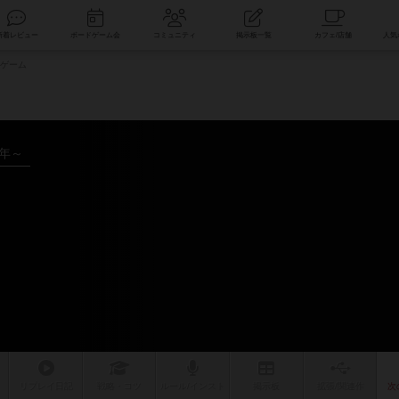
索
新着レビュー
ボードゲーム会
コミュニティ
掲示板一覧
ゲーム
2年～
ム
リプレイ
日記
戦略
・コツ
ルール
/インスト
掲示板
拡張/関連
作
次