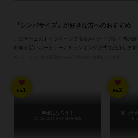
『シンパサイズ』が好きな方へのおすすめ
このゲームのトップページで投票された「プレイ感の評
傾向が近いボードゲームをランキング形式で紹介します
※リストには一定の投票数がある作品のみを表示しています
1
2
No.
No.
声優になろう！
知った
VOICE ACTOR CARD GAME
Kno