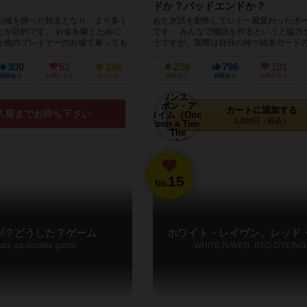
ドか？バッドエンドか？
お城を持った領主となり、より多く
おとぎ話を創作していく一風変わったボ
とが目的です。 お金を稼ぐために、
です。 みんなで物語を作るというと協力
を他のプレイヤーのお城で雇っても
うですが、実際は自分の持つ結末カード
うとします。...
ィングを物語へ誘導する対戦ゲーム...
300
52
246
238
796
101
経験あり
お気に入り
持ってる
興味あり
経験あり
お気に入り
カートに追加する
入荷までお待ち下さい
3,300円（税込）
15
No.
が？どうした？ゲーム
ホワイト・レイヴン、レッド
ani ga dousita game
WHITE RAVEN, RED DYEING