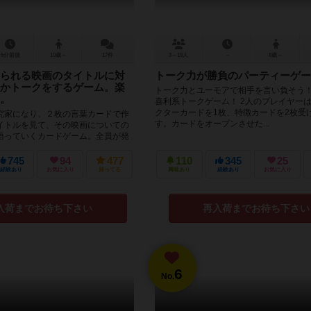
5分前後
10歳～
17件
3～19人
－
8歳～
られる映画のタイトルに対
トーク力が勝負のパーティーゲー
かトークをするゲーム。楽
トーク力とユーモアで相手を言い負そう！
。
喜利系トークゲーム！ 2人のプレイヤー
クターカードを1枚、特徴カードを2枚受
究家になり、２枚の言葉カードで作
す。カードをオープンさせた...
イトルを見て、その映画についての
語っていくカードゲーム。全員が発
ゲーム終了で、獲得し...
745
94
477
110
345
25
経験あり
お気に入り
持ってる
興味あり
経験あり
お気に入り
入荷までお待ち下さい
再入荷までお待ち下さい
6
No.