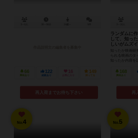
3～6人
30～90分
14歳～
5件
3～10人
ランダムに作
して、知った
しいがムズイ
作品説明文の編集者を募集中
知ったか映画研
られる映画のタ
知ったか内容を
言し終わったら、
66
122
16
149
168
興味あり
経験あり
お気に入り
持ってる
興味あり
再入荷までお待ち下さい
再
4
5
No.
No.