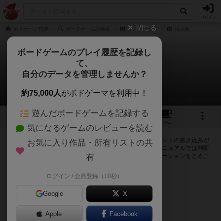
ログイン
閉じる
ボドゲーマTOP
ボードゲームの検索
シンパサイズ
掲示板
ボードゲームのプレイ履歴を記録し
て、
シンパサイズ
自分のデータを管理しませんか？
0件の掲示板
約75,000人
がボドゲーマを利用中！
遊んだボードゲームを記録する
1
4
トップ
画像
動画
レビュー
カフェ
気になるゲームのレビューを読む
ログインするとシンパサイズに関する掲示板の作成やコメントの書き込みが
お気に入り作品・所有リストの共
出来るようになります。ルールの疑問やエラッタ情報、マニュアルでは判断
し辛い曖昧な表記等について会員同士で自由にコミュニケーションをとるこ
有
とが出来ます。
ログイン / 会員登録（10秒）
ログイン/無料会員登録
Google
X
Apple
Facebook
シンパサイズのトップに戻る