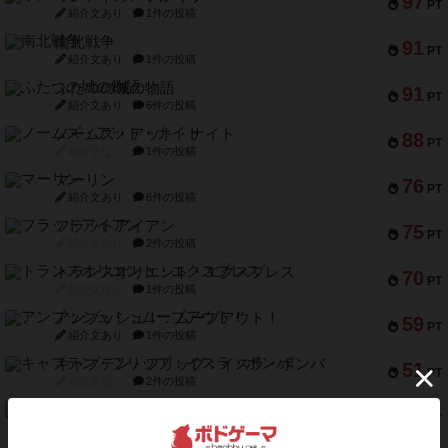
97
PT
紹介文あり
1件の投稿
南北戦争
91
PT
紹介文あり
1件の投稿
ふたつの城の物語
91
PT
紹介文あり
6件の投稿
ノームズ・アット・ナイト
88
PT
紹介文なし
1件の投稿
マーリン
76
PT
紹介文あり
6件の投稿
フラットアイアン
75
PT
紹介文なし
2件の投稿
トランスオリエント・エクスプレス
70
PT
紹介文なし
1件の投稿
アンブッシュ！：ムーブアウト！
59
PT
紹介文あり
1件の投稿
キャプテン・フリップ：イスラ・ボンバ
51
PT
紹介文なし
2件の投稿
ガルフストライク
46
PT
紹介文あり
1件の投稿