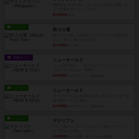
期待値を上げすぎた、というのが正直な感想。２
人で何度かプレイ。ここでも...
約2時間前
by S
レビュー
街コロ通
街コロとの違いは初めから二つサイコロを振れる
など、少しの違いはあるけれ...
約7時間前
by くみ
戦略やコツ
ニューオールド
ゲーム終了時に、「オールドカードとニューカー
ドのどちらもある」 状態に...
約8時間前
by オグランド（Oguland）
レビュー
ニューオールド
ボードゲームを1,000個以上持っているユーザー視
点で良かった点と悪か...
約8時間前
by オグランド（Oguland）
レビュー
デクリプト
プレイ感がしっかりしてるから、超ボードゲーム
やったなって感じ。パーティ...
約9時間前
by ヒロ(新！ボードゲーム家族)