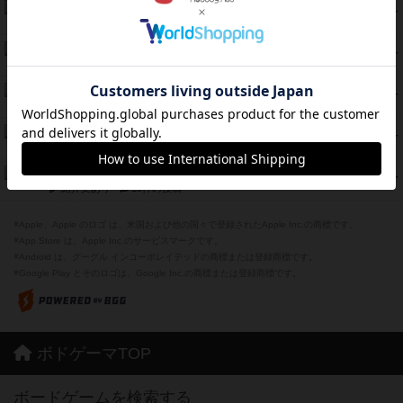
エコーズ・オブ・タイム
45
PT
紹介文なし
8件の投稿
スカルキング
45
PT
紹介文あり
12件の投稿
海兵隊
45
PT
紹介文あり
1件の投稿
Bitter End ブタペスト救出作戦
45
PT
紹介文なし
1件の投稿
ドコジャン
42
PT
紹介文あり
10件の投稿
※Apple、Apple のロゴ は、米国および他の国々で登録されたApple Inc.の商標です。
※App Store は、Apple Inc.のサービスマークです。
※Android は、グーグル インコーポレイテッドの商標または登録商標です。
※Google Play とそのロゴは、Google Inc.の商標または登録商標です。
ボドゲーマTOP
ボードゲームを検索する