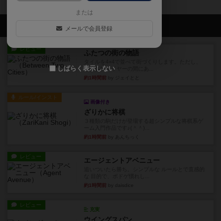
または
会員の新しい投稿
メールで会員登録
レビュー
ふたつの街の物語
タイルを4×4で並べて街づくりします。ただし、
しばらく表示しない
街は各プレイヤーの間にあ...
約1時間前
by ジェイとと
ルール/インスト
画像付き
ざりかに将棋
３種類の駒だけが登場する超シンプルな将棋系ゲ
ーム入門作品です♪(＾＾)...
約1時間前
by あんちっく
レビュー
エージェントアベニュー
追いついたら勝ち。シンプルな ルールとで直感的
な 目的で、ボドゲ慣れし...
約1時間前
by daisdice
レビュー
充実
ウイングスパン