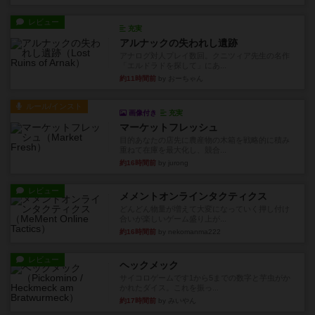
レビュー
充実
アルナックの失われし遺跡
アナログ対人プレイ数回。クニツィア先生の名作
「エルドラドを探して」にあ...
約11時間前
by おーちゃん
ルール/インスト
画像付き
充実
マーケットフレッシュ
目的あなたの店先に農産物の木箱を戦略的に積み
重ねて在庫を最大化し、競合...
約16時間前
by jurong
レビュー
メメントオンラインタクティクス
どんどん物量が増えて大変になっていく押し付け
合いが楽しいゲーム盛り上が...
約16時間前
by nekomanma222
レビュー
ヘックメック
サイコロゲームです1から5までの数字と芋虫がか
かれたダイス。これを振っ...
約17時間前
by みいやん