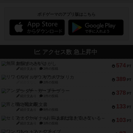
ボドゲーマのアプリ版はこちら
アクセス数 急上昇中
無限まちがいさがし
574
PT
紹介文あり
2件の投稿
リワイルド：サウスアメリカ
389
PT
紹介文なし
2件の投稿
アンダー・ザ・テーブラー
378
PT
紹介文あり
1件の投稿
宵と暁の呪文書
133
PT
紹介文あり
8件の投稿
セミファイナル ～お前はまだ生きている～
103
PT
紹介文あり
1件の投稿
ワン・トゥ・ファイブ