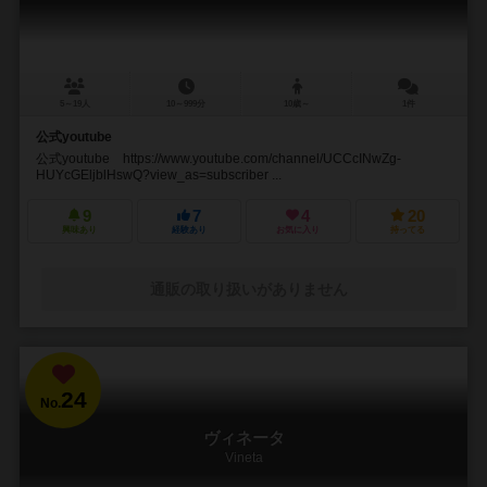
5～19人
10～999分
10歳～
1件
公式youtube
公式youtube https://www.youtube.com/channel/UCCcINwZg-
HUYcGEljblHswQ?view_as=subscriber ...
9
7
4
20
興味あり
経験あり
お気に入り
持ってる
通販の取り扱いがありません
24
No.
ヴィネータ
Vineta