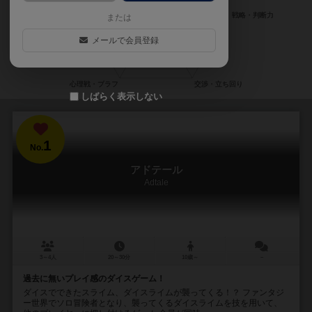
または
メールで会員登録
しばらく表示しない
1
No.
アドテール
Adtale
3～4人
20～30分
10歳～
－
過去に無いプレイ感のダイスゲーム！
ダイスでできたスライム、ダイスライムが襲ってくる！？ ファンタジ
ー世界でソロ冒険者となり、襲ってくるダイスライムを技を用いて、