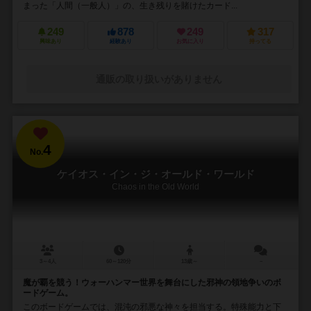
まった「人間（一般人）」の、生き残りを賭けたカード...
249
878
249
317
興味あり
経験あり
お気に入り
持ってる
通販の取り扱いがありません
4
No.
ケイオス・イン・ジ・オールド・ワールド
Chaos in the Old World
3～4人
60～120分
13歳～
－
魔が覇を競う！ウォーハンマー世界を舞台にした邪神の領地争いのボ
ードゲーム。
このボードゲームでは、混沌の邪悪な神々を担当する。特殊能力と下