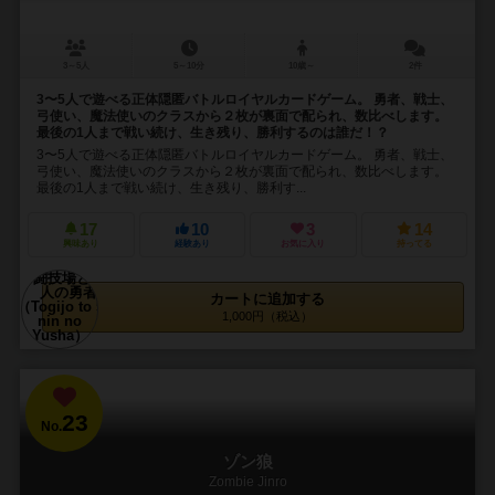
3～5人
5～10分
10歳～
2件
3〜5人で遊べる正体隠匿バトルロイヤルカードゲーム。 勇者、戦士、
弓使い、魔法使いのクラスから２枚が裏面で配られ、数比べします。
最後の1人まで戦い続け、生き残り、勝利するのは誰だ！？
3〜5人で遊べる正体隠匿バトルロイヤルカードゲーム。 勇者、戦士、
弓使い、魔法使いのクラスから２枚が裏面で配られ、数比べします。
最後の1人まで戦い続け、生き残り、勝利す...
17
10
3
14
興味あり
経験あり
お気に入り
持ってる
カートに追加する
1,000円（税込）
23
No.
ゾン狼
Zombie Jinro