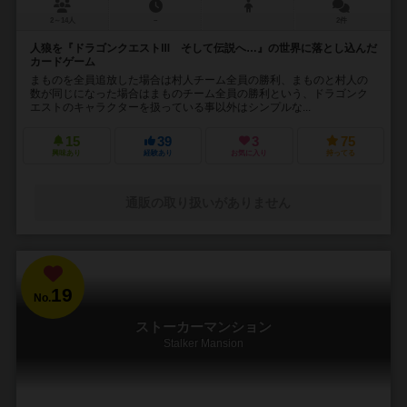
2～14人
－
2件
人狼を『ドラゴンクエストⅢ そして伝説へ…』の世界に落とし込んだ
カードゲーム
まものを全員追放した場合は村人チーム全員の勝利、まものと村人の
数が同じになった場合はまものチーム全員の勝利という、ドラゴンク
エストのキャラクターを扱っている事以外はシンプルな...
15
39
3
75
興味あり
経験あり
お気に入り
持ってる
通販の取り扱いがありません
19
No.
ストーカーマンション
Stalker Mansion