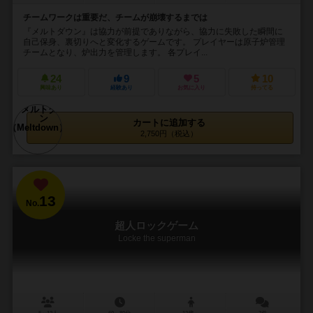
チームワークは重要だ、チームが崩壊するまでは
『メルトダウン』は協力が前提でありながら、協力に失敗した瞬間に
自己保身、裏切りへと変化するゲームです。 プレイヤーは原子炉管理
チームとなり、炉出力を管理します。 各プレイ...
24
9
5
10
興味あり
経験あり
お気に入り
持ってる
カートに追加する
2,750円（税込）
13
No.
超人ロックゲーム
Locke the superman