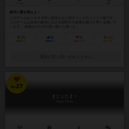
1～6人
－
3件
銀河に覇を唱えよ！
このゲームは１９８８年に発売された同タイトルのリメイク版です。
このゲームは未来の銀河における国同士の命運を賭けた争いを描いて
います。 各国はそれぞれ思い描いた道へと...
25
9
4
43
興味あり
経験あり
お気に入り
持ってる
通販の取り扱いがありません
27
No.
まじょたま！
Majo Tama