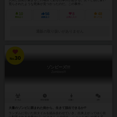
荒らされたような死体が見つかったのだ。この事件...
10
56
8
48
興味あり
経験あり
お気に入り
持ってる
通販の取り扱いがありません
30
No.
ゾンビーズ!!!
Zombies!!!
2～6人
60分前後
12歳～
2件
大量のゾンビに囲まれた街から、生きて脱出できるか⁉︎
ランダムに引いた街タイルを組み合わせていき、出来上がってゆく街
に配置される大量のゾンビコマ！ この中を、ショットガンや斧を手