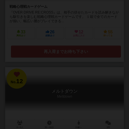
戦略心理戦カードゲーム
『OVER DRIVE RE:CROSS』は、相手の伏せたカードを読み解きなが
ら駆引きを楽しむ戦略心理戦カードゲームです。 １箱で全てのカード
が揃い、幅広い層がプレイできる...
33
26
12
55
興味あり
経験あり
お気に入り
持ってる
再入荷までお待ち下さい
12
No.
メルトダウン
Meltdown
4～6人
30～60分
10歳～
2件