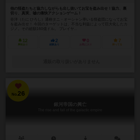
他の怪盗たちと協力しながらも出し抜いてお宝を盗み出せ！協力、裏
切り、真実、嘘の痛快アクションゲーム！
谷洋（たに ひろし）通称タニ・オーシャン率いる怪盗団になってお宝
を盗み出せ！ 今回のターゲットは、不当な利益によって巨大化したカ
ジノ。その総額160億ドル。 プレイヤ...
12
2
0
7
興味あり
経験あり
お気に入り
持ってる
通販の取り扱いがありません
26
No.
銀河帝国の興亡
The rise and fall of the galactic empire