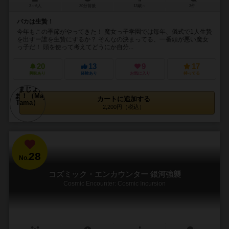
3～6人
30分前後
13歳～
3件
バカは生贄！
今年もこの季節がやってきた！ 魔女っ子学園では毎年、儀式で1人生贄
を出すー誰を生贄にするか？ そんなの決まってる、一番頭が悪い魔女
っ子だ！ 頭を使って考えてどうにか自分...
20
13
9
17
興味あり
経験あり
お気に入り
持ってる
カートに追加する
2,200円（税込）
28
No.
コズミック・エンカウンター 銀河強襲
Cosmic Encounter: Cosmic Incursion