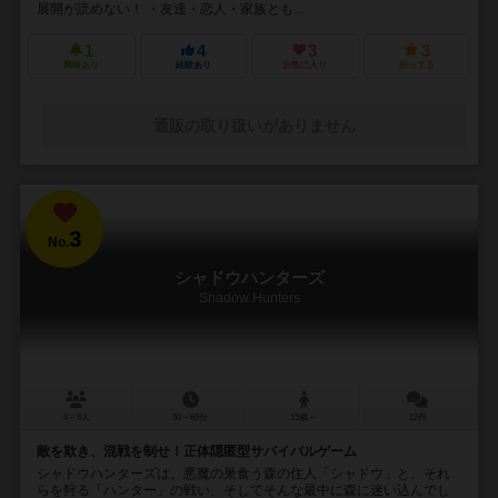
展開が読めない！ ・友達・恋人・家族とも...
1
4
3
3
興味あり
経験あり
お気に入り
持ってる
通販の取り扱いがありません
3
No.
シャドウハンターズ
Shadow Hunters
4～8人
30～60分
13歳～
12件
敵を欺き、混戦を制せ！正体隠匿型サバイバルゲーム
シャドウハンターズは、悪魔の巣食う森の住人「シャドウ」と、それ
らを狩る「ハンター」の戦い、そしてそんな最中に森に迷い込んでし