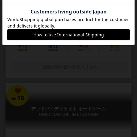
3～5人
30～45分
14歳～
4件
悪夢のような街で他の狩人を出し抜いて「血の遺志」を集めろ
ＰＳ４で発売されたフロムソフトウェアのブラッドボーンのカードゲ
ーム化。 かつて栄華を極めた古都ヤーナムでは風土病「獣の病」がは
びこっていた。あなたは「獣の病」の罹患者で...
73
51
14
50
興味あり
経験あり
お気に入り
持ってる
通販の取り扱いがありません
16
No.
デッドバイデイライト ボードゲーム
Dead by Daylight: The Board Game