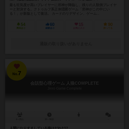
最も狂気度が高いプレイヤーに邪神が降臨し、残りの人類側プレイヤ
ーと対決する。クトゥルフ系正体隠匿ゲーム「邪神がこの中にい
る！」が新版として復活。 カードのリデザイン、ゲーム...
54
60
15
90
興味あり
経験あり
お気に入り
持ってる
通販の取り扱いがありません
7
No.
会話型心理ゲーム 人狼COMPLETE
Jinro Game Complete
4～25人
10～90分
－
人間になりすましている狼はだれだ!?