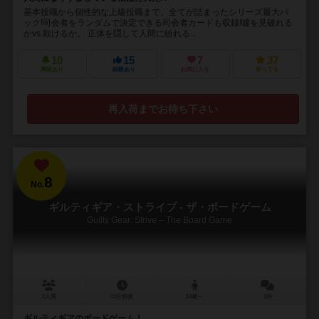
基本役職から個性的な上級役職まで、全てが詰まったシリーズ最大パ
ック!司会者をランダムで決定できる司会者カードも収録!噓を見破れる
かvs.欺けるか。 正体を隠して人間に紛れる...
10
15
7
37
興味あり
経験あり
お気に入り
持ってる
再入荷までお待ち下さい
8
No.
ギルティギア・ストライブ - ザ・ボードゲーム
Guilty Gear: Strive – The Board Game
2人用
15分前後
14歳～
1件
ギルティギアのボードゲーム！