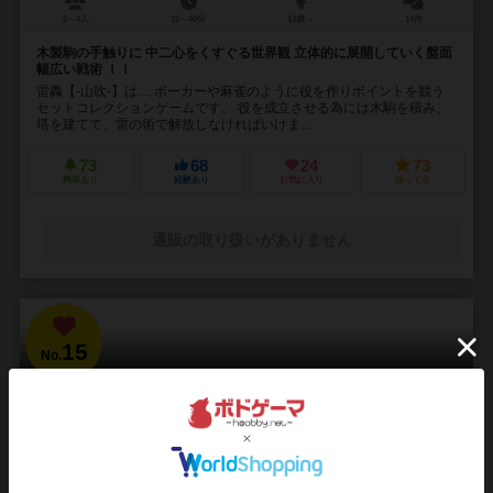
2～4人
15～40分
14歳～
14件
木製駒の手触りに 中二心をくすぐる世界観 立体的に展開していく盤面
幅広い戦術 ！！
雷轟【-山吹-】は… ポーカーや麻雀のように役を作りポイントを競う
セットコレクションゲームです。 役を成立させる為には木駒を積み、
塔を建てて、雷の術で解放しなければいけま...
73
68
24
73
興味あり
経験あり
お気に入り
持ってる
通販の取り扱いがありません
15
No.
ブラッドボーン：カードゲーム
Bloodborne: The Card Game