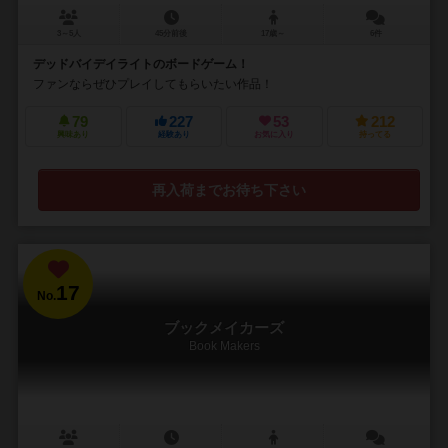
3～5人
45分前後
17歳～
6件
デッドバイデイライトのボードゲーム！
ファンならぜひプレイしてもらいたい作品！
79
227
53
212
興味あり
経験あり
お気に入り
持ってる
再入荷までお待ち下さい
17
No.
ブックメイカーズ
Book Makers