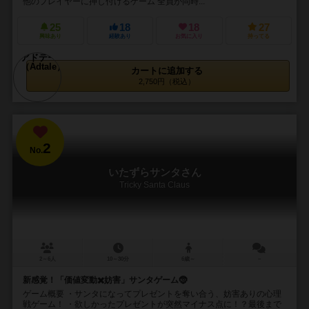
他のプレイヤーに押し付けるゲーム 全員が同時...
25
18
18
27
興味あり
経験あり
お気に入り
持ってる
カートに追加する
2,750円（税込）
2
No.
いたずらサンタさん
Tricky Santa Claus
2～6人
10～30分
6歳～
－
新感覚！「価値変動✖️妨害」サンタゲーム🤶
ゲーム概要 ・サンタになってプレゼントを奪い合う、妨害ありの心理
戦ゲーム！ ・欲しかったプレゼントが突然マイナス点に！？最後まで