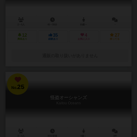
2～6人
45～55分
10歳～
－
12
35
4
27
興味あり
経験あり
お気に入り
持ってる
通販の取り扱いがありません
25
No.
怪盗オーシャンズ
Kaitou Oceans
3～4人
30分前後
8歳～
4件