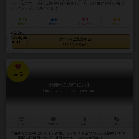
くゲームです。 時には爆弾を自ら解除したり、人に爆弾を押し付けた
り...!? シンプルなルールだけ...
15
5
3
8
興味あり
経験あり
お気に入り
持ってる
カートに追加する
1,650円（税込）
6
No.
邪神がこの中にいル
One of us becomes an evil god!
4～8人
40分前後
12歳～
2件
「邪神がこの中にいる！」新版。リデザイン及びバランス調整ととも
に、戦闘力記録用チップ、拡張カード、ルールが追加！！