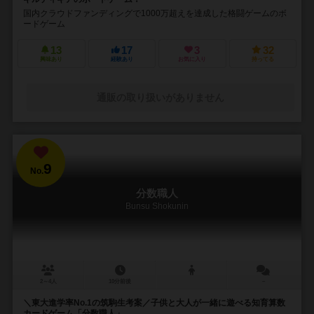
国内クラウドファンディングで1000万超えを達成した格闘ゲームのボ
ードゲーム
13
17
3
32
興味あり
経験あり
お気に入り
持ってる
通販の取り扱いがありません
9
No.
分数職人
Bunsu Shokunin
2～4人
10分前後
－
＼東大進学率No.1の筑駒生考案／子供と大人が一緒に遊べる知育算数
カードゲーム「分数職人」