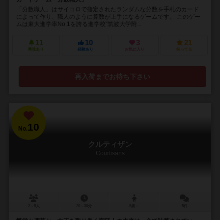
「分数職人」はサイコロで指定されたランダムな分数を手札のカード
によって作り、職人のように算数が上手になるゲームです。 このゲー
ムは東大進学率No.1を誇る進学校”筑波大学附...
11
10
3
21
興味あり
経験あり
お気に入り
持ってる
再入荷までお待ち下さい
10
No.
クルティザン
Courtisans
2～5人
20～30分
8歳～
5件