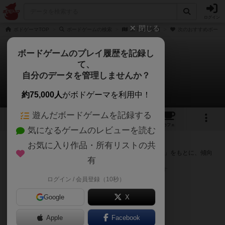
ログイン
閉じる
ボドゲーマTOP
ボードゲームの検索
第７機甲師団
次のおすすめボード
ボードゲームのプレイ履歴を記録し
て、
第７機甲師団
自分のデータを管理しませんか？
次のおすすめボードゲーム
約75,000人
がボドゲーマを利用中！
遊んだボードゲームを記録する
1
トップ
画像
動画
レビュー
カフェ
気になるゲームのレビューを読む
『第７機甲師団』が好きな方へのおすすめ
お気に入り作品・所有リストの共
このゲームのトップページで投票された「プレイ感の評価」をもとに、傾向
有
が近いボードゲームをランキング形式で紹介します。
※リストには一定の投票数がある作品のみを表示しています
ログイン / 会員登録（10秒）
Google
X
Apple
Facebook