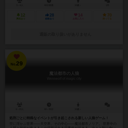
3～6人
60分前後
10歳～
1件
12
28
14
70
興味あり
経験あり
お気に入り
持ってる
通販の取り扱いがありません
29
No.
魔法都市の人狼
Werewolf of magic city
6～23人
60～90分
10歳～
－
処刑ごとに特殊なイベントが引き起こされる新しい人狼ゲーム！
空に浮かぶ世界――天空界。その中心――魔法都市ノリア。 世界中の
人間と技術が集まるこの場所である日事件が起きる。次々と獣に食い