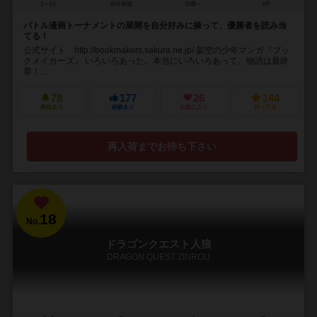
2～4人
45分前後
10歳～
4件
バトル漫画トーナメントの展開を自分好みに操って、優勝者を読み当
てる！
公式サイト http://bookmakers.sakura.ne.jp/ 架空の少年マンガ『ブッ
クメイカーズ』 いろいろあった。本当にいろいろあって、物語は最終
章！...
78
177
26
144
興味あり
経験あり
お気に入り
持ってる
再入荷までお待ち下さい
18
No.
ドラゴンクエスト人狼
DRAGON QUEST ZINROU