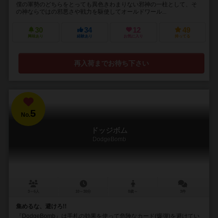
僕の軍勢のどちらをとっても異色きわまりない邪神の一柱として、そ
の神ならではの邪悪さや戦力を駆使してオールドワール...
30
34
12
49
興味あり
経験あり
お気に入り
持ってる
再入荷までお待ち下さい
5
No.
ドッジボム
DodgeBomb
3～6人
10～30分
8歳～
3件
集めるな、避けろ!!
『DodgeBomb』は手札の効果を使って危険なカード(爆弾)を避けてい