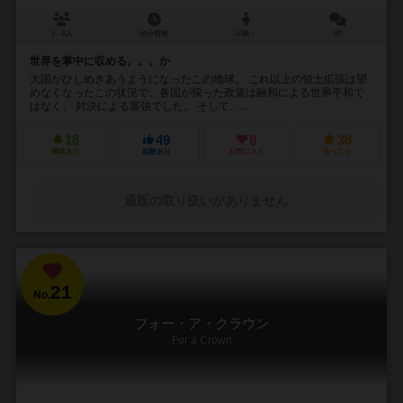
2～6人
60分前後
10歳～
4件
世界を掌中に収める。。。か
大国がひしめきあうようになったこの地球。 これ以上の領土拡張は望
めなくなったこの状況で、各国が採った政策は融和による世界平和で
はなく、 対決による富強でした。 そして、...
18
49
8
38
興味あり
経験あり
お気に入り
持ってる
通販の取り扱いがありません
21
No.
フォー・ア・クラウン
For a Crown