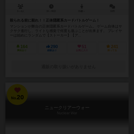
3～4人
15～30分
15歳～
10件
殺られる前に殺れ！！正体隠匿系カードバトルゲーム！
マンションが舞台の正体隠匿系カードバトルゲーム。 ゲーム自体はサ
クサク進行し、ライトな感覚で何度も遊ぶことが出来ます。 プレイヤ
ーは始めにランダムで【ストーカー】【ア...
164
290
51
241
興味あり
経験あり
お気に入り
持ってる
通販の取り扱いがありません
20
No.
ニュークリアーウォー
Nuclear War