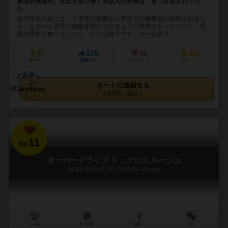
繁栄か凋落か。女王を取り巻く宮廷人の未来は、全て計算されてい
た…
女王陛下の命によって王室の執事から宮廷での晩餐会に招待されるな
か、なるべく女王の寵愛を受けられるように目指すカードゲーム。全
員の手札が無くなったら、ゲーム終了です。ゲーム終了...
87
178
40
131
興味あり
経験あり
お気に入り
持ってる
カートに追加する
4,400円（税込）
11
No.
オーバードライブ リ：クロス ルージュ
OVER DRIVE RE:CROSS -Rouge
1～4人
5～20分
8歳～
1件