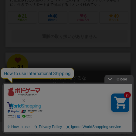
に、生きてヘリポートまで脱出する！という極めてシ...
21
40
6
49
興味あり
経験あり
お気に入り
持ってる
通販の取り扱いがありません
31
No.
人のせいにするな
Hitono Seini Suruna
3～5人
20分前後
5歳～
2件
責任をなすりつけろ！
「お前がやったんだろ！！」 やった覚えのないミスや罪を押し付けら