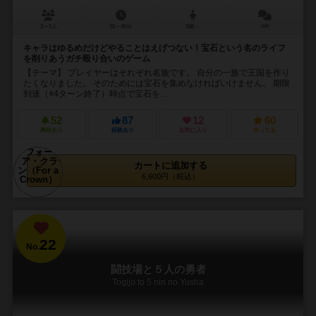
3～5人
30～45分
8歳～
5件
キャラはゆるめだけどやることはえげつない！宝石という名のライフ
を削りあうガチ殴り合いのゲーム
【テーマ】 プレイヤーはそれぞれ名族です。 自分の一族で王国を作り
たくなりました。 そのためには宝石を集めなければいけません。 期限
到達（※4ターン終了）時点で宝石を...
52
87
12
60
興味あり
経験あり
お気に入り
持ってる
カートに追加する
6,600円（税込）
22
No.
闘技場と５人の勇者
Togijo to 5 nin no Yusha