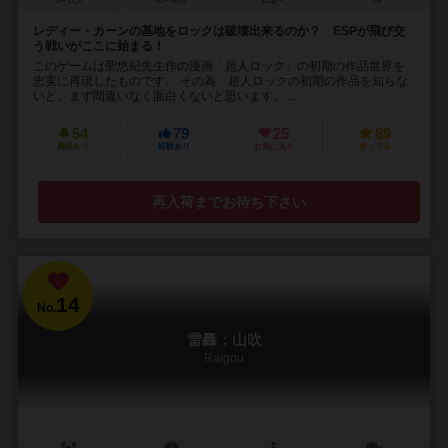
5～12人
60～80分
12歳～
7件
レディー・カーンの基地をロックは破壊出来るのか？ ESPが飛び交
う戦いがここに始まる！
このゲームは聖悠紀先生作の漫画「超人ロック」の初期の作品世界を
忠実に再現したものです。 その為、超人ロックの初期の作品を知らな
いと、まず間違いなく面白くないと思います。 ...
54
79
25
89
興味あり
経験あり
お気に入り
持ってる
再入荷までお待ち下さい
14
No.
雷轟：山吹
Raigou