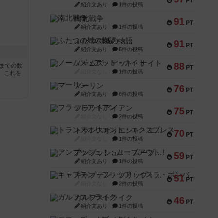
PT
紹介文あり
1件の投稿
南北戦争
91
PT
紹介文あり
1件の投稿
ふたつの城の物語
91
PT
紹介文あり
6件の投稿
ノームズ・アット・ナイト
88
5までの数
PT
紹介文なし
1件の投稿
。これを
マーリン
76
PT
紹介文あり
6件の投稿
フラットアイアン
75
PT
紹介文なし
2件の投稿
トランスオリエント・エクスプレス
70
PT
紹介文なし
1件の投稿
アンブッシュ！：ムーブアウト！
59
PT
紹介文あり
1件の投稿
キャプテン・フリップ：イスラ・ボンバ
51
PT
紹介文なし
2件の投稿
ガルフストライク
46
PT
紹介文あり
1件の投稿