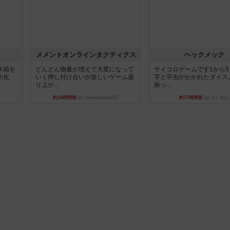
ュ
メメントオンラインタクティクス
ヘックメック
木箱を
どんどん物量が増えて大変になって
サイコロゲームです1から
大化
いく押し付け合いが楽しいゲーム盛
字と芋虫がかかれたダイス
り上が...
振っ...
約16時間前
by nekomanma222
約17時間前
by みいやん