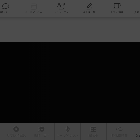
索
新着レビュー
ボードゲーム会
コミュニティ
掲示板一覧
リプレイ
日記
戦略
・コツ
ルール
/インスト
掲示板
拡張/関連
作
次