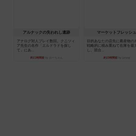
アルナックの失われし遺跡
マーケットフレッシ
アナログ対人プレイ数回。クニツィ
目的あなたの店先に農産物の
ア先生の名作「エルドラドを探し
戦略的に積み重ねて在庫を最
て」にあ...
し、競合...
約11時間前
by おーちゃん
約15時間前
by jurong