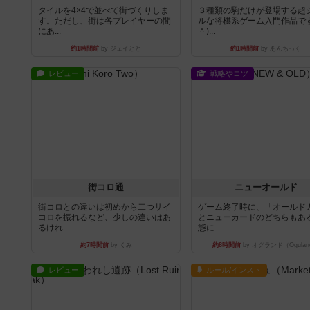
タイルを4×4で並べて街づくりしま
３種類の駒だけが登場する超
す。ただし、街は各プレイヤーの間
ルな将棋系ゲーム入門作品です
にあ...
＾)...
約1時間前
by ジェイとと
約1時間前
by あんちっく
レビュー
戦略やコツ
街コロ通
ニューオールド
街コロとの違いは初めから二つサイ
ゲーム終了時に、「オールド
コロを振れるなど、少しの違いはあ
とニューカードのどちらもある
るけれ...
態に...
約7時間前
by くみ
約8時間前
by オグランド（Ogulan
レビュー
ルール/インスト