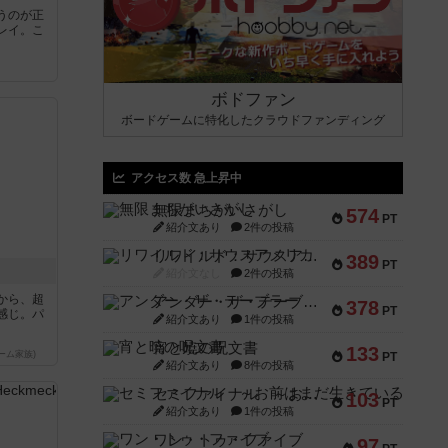
うのが正
レイ。こ
ボドファン
ボードゲームに特化したクラウドファンディング
アクセス数 急上昇中
無限まちがいさがし
574
PT
紹介文あり
2件の投稿
リワイルド：サウスアメリカ
389
PT
紹介文なし
2件の投稿
から、超
アンダー・ザ・テーブラー
378
PT
感じ。パ
紹介文あり
1件の投稿
宵と暁の呪文書
133
ーム家族)
PT
紹介文あり
8件の投稿
セミファイナル ～お前はまだ生きている～
103
PT
紹介文あり
1件の投稿
ワン・トゥ・ファイブ
97