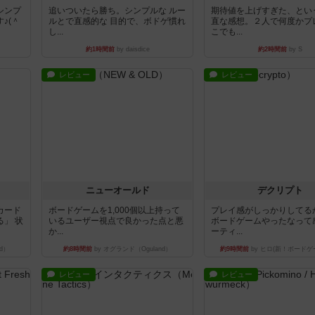
シンプ
追いついたら勝ち。シンプルな ルー
期待値を上げすぎた、とい
♪(＾
ルとで直感的な 目的で、ボドゲ慣れ
直な感想。２人で何度かプ
し...
こでも...
約1時間前
by daisdice
約2時間前
by S
レビュー
レビュー
ニューオールド
デクリプト
カード
ボードゲームを1,000個以上持って
プレイ感がしっかりしてる
」 状
いるユーザー視点で良かった点と悪
ボードゲームやったなって
か...
ーティ...
d）
約8時間前
by オグランド（Oguland）
約9時間前
by ヒロ(新！ボードゲ
レビュー
レビュー