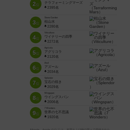
2
テラフォーミングマーズ
位
2395名
Stone Garden
3
枯山水
位
2280名
Viticulture
4
ワイナリーの四季
位
2272名
Agricola
5
アグリコラ
位
2120名
Azul
6
アズール
位
2034名
Splendor
7
宝石の煌き
位
2029名
Wingspan
8
ウイングスパン
位
2006名
7 Wonders
9
世界の七不思議
位
1920名
※Apple、Apple のロゴ は、米国および他の国々で登録された