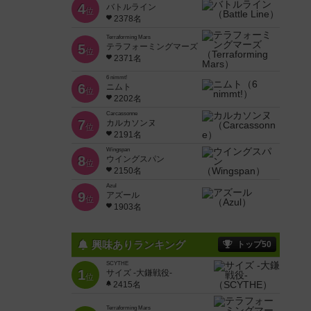
4
バトルライン
位
2378名
Terraforming Mars
5
テラフォーミングマーズ
位
2371名
6 nimmt!
6
ニムト
位
2202名
Carcassonne
7
カルカソンヌ
位
2191名
Wingspan
8
ウイングスパン
位
2150名
Azul
9
アズール
位
1903名
興味ありランキング
トップ50
SCYTHE
1
サイズ -大鎌戦役-
位
2415名
Terraforming Mars