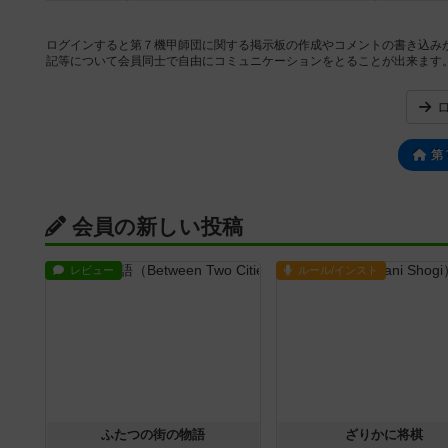
ログインすると第７機甲師団に関する掲示板の作成やコメントの書き込み
記等について会員同士で自由にコミュニケーションをとることが出来ます
第
会員の新しい投稿
レビュー
ルール/インスト
ふたつの街の物語
ざりかに将棋