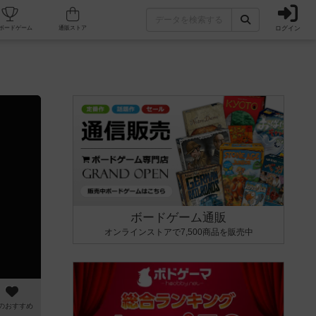
ログイン
カフェ/店舗
人気ボードゲーム
通販ストア
ボードゲーム通販
オンラインストアで7,500商品を販売中
のおすすめ