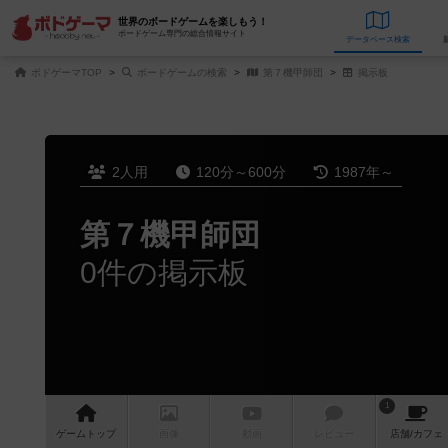
世界のボードゲームを楽しもう！
ボードゲーム専門の総合情報サイト
データベース
検
ボドゲーマTOP
ボードゲームの検索
第７機甲師団
掲示板
2人用
120分～600分
1987年～
第７機甲師団
0件の掲示板
1
ゲーム
トップ
画像
動画
レビュー
店舗/
カフェ