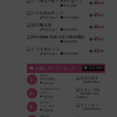
エコーズ・オブ・タイム
45
PT
紹介文なし
8件の投稿
スカルキング
45
PT
紹介文あり
12件の投稿
海兵隊
45
PT
紹介文あり
1件の投稿
Bitter End ブタペスト救出作戦
45
PT
紹介文なし
1件の投稿
ドコジャン
42
PT
紹介文あり
10件の投稿
お気に入りランキング
トップ50
Splendor
1
宝石の煌き
位
4041名
Die Siedler von Catan
2
カタン
位
3616名
Dominion
3
ドミニオン
位
2530名
Battle Line