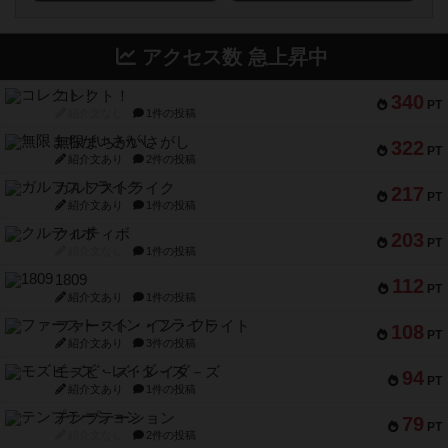
アクセス数 急上昇中
コレクト！
340
PT
紹介文なし
1件の投稿
無限まちがいさがし
322
PT
紹介文あり
2件の投稿
ガルフストライク
217
PT
紹介文あり
1件の投稿
クルティボ
203
PT
紹介文なし
1件の投稿
1809
112
PT
紹介文あり
1件の投稿
ファースト・イン・フライト
108
PT
紹介文あり
3件の投稿
モズビ－ズ・レイダ－ズ
94
PT
紹介文あり
1件の投稿
テンプテーション
79
PT
紹介文なし
2件の投稿