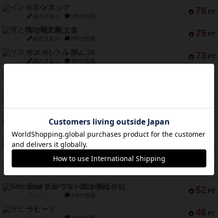
インドネシア
78
PT
紹介文あり
2件の投稿
宵と暁の呪文書
75
PT
紹介文あり
8件の投稿
リスボン・トラム 28
73
PT
紹介文あり
9件の投稿
アマナイト
73
PT
紹介文なし
1件の投稿
ブラヴェスト
66
PT
紹介文なし
1件の投稿
スペクタキュラー
60
PT
紹介文なし
1件の投稿
スモールワールド
59
PT
紹介文あり
13件の投稿
ギャンブラー
58
PT
紹介文なし
2件の投稿
Bitter End ブタペスト救出作戦
52
PT
紹介文なし
1件の投稿
ラピード
46
PT
紹介文なし
1件の投稿