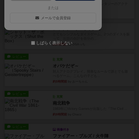
カードゲームにファイナルファンタジーのアクテ
または
ィブタイムバトル（もしくは...
約3時間前
by ジェイとと
メールで会員登録
レビュー
シャット・ザ・ボックス
とてもシンプルなダイスゲーム。2つのダイスを振
って、出目の合計を自分の...
しばらく表示しない
約4時間前
by OSAっち
レビュー
充実
オバケだぞ～
対人アナログプレイ。簡単なルールで誰とでも遊
べるゲーム。こんなの子ども...
約5時間前
by おーちゃん
レビュー
充実
南北戦争
1983年にVictory Gamesが出版した『The Civil ...
約9時間前
by Chaco
レビュー
画像付き
ファイアー・ブルズ / 火牛陣