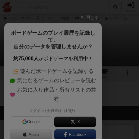
ログイン
閉じる
ボドゲーマTOP
ボードゲームの検索
第７機甲師団
リプレイ日記
ボードゲームのプレイ履歴を記録し
て、
第７機甲師団
自分のデータを管理しませんか？
0件のリプレイ日記
約75,000人
がボドゲーマを利用中！
遊んだボードゲームを記録する
1
トップ
画像
動画
レビュー
カフェ
気になるゲームのレビューを読む
お気に入り作品・所有リストの共
第７機甲師団のトップに戻る
有
ログイン / 会員登録（10秒）
会員の新しい投稿
Google
X
レビュー
充実
Apple
Facebook
エコーズ・オブ・タイム