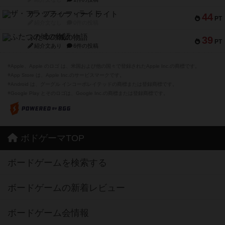
ザ・フラッフィー・ライト
44
PT
紹介文なし
0件の投稿
ふたつの城の物語
39
PT
紹介文あり
6件の投稿
※Apple、Apple のロゴ は、米国および他の国々で登録されたApple Inc.の商標です。
※App Store は、Apple Inc.のサービスマークです。
※Android は、グーグル インコーポレイテッドの商標または登録商標です。
※Google Play とそのロゴは、Google Inc.の商標または登録商標です。
ボドゲーマTOP
ボードゲームを検索する
ボードゲームの新着レビュー
ボードゲーム会情報