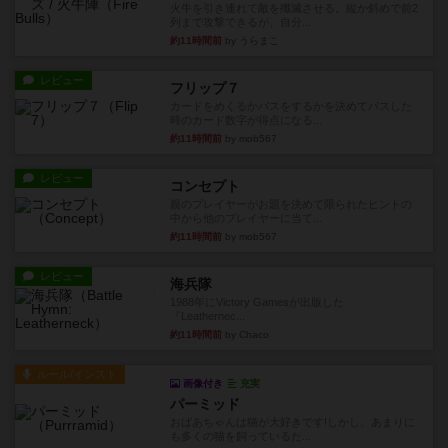
火牛を引き連れて敵を殲滅させる。縦か斜めで前2
列まで攻撃できるが、自分...
約11時間前
by うらまこ
レビュー
フリップ７
カードをめくるかパスをするかを決めてパスした
時のカード数字が得点になる...
約11時間前
by mob567
レビュー
コンセプト
親のプレイヤーがお題を決めて限られたヒントの
中から他のプレイヤーに当て...
約11時間前
by mob567
レビュー
海兵隊
1988年にVictory Gamesが出版した
『Leathernec...
約11時間前
by Chaco
ルール/インスト
画像付き
充実
パーミッド
おばあちゃんは猫が大好きです!しかし、あまりに
も多くの猫を飼っているた...