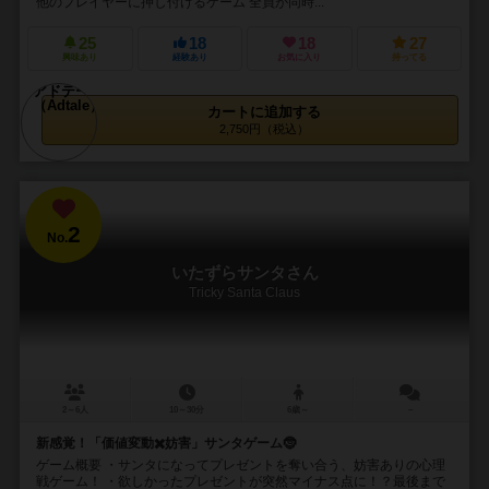
他のプレイヤーに押し付けるゲーム 全員が同時...
25
18
18
27
興味あり
経験あり
お気に入り
持ってる
カートに追加する
2,750円（税込）
2
No.
いたずらサンタさん
Tricky Santa Claus
2～6人
10～30分
6歳～
－
新感覚！「価値変動✖️妨害」サンタゲーム🤶
ゲーム概要 ・サンタになってプレゼントを奪い合う、妨害ありの心理
戦ゲーム！ ・欲しかったプレゼントが突然マイナス点に！？最後まで