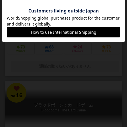
2～4人
15～40分
14歳～
14件
木製駒の手触りに 中二心をくすぐる世界観 立体的に展開していく盤面
幅広い戦術 ！！
雷轟【-山吹-】は… ポーカーや麻雀のように役を作りポイントを競う
セットコレクションゲームです。 役を成立させる為には木駒を積み、
塔を建てて、雷の術で解放しなければいけま...
73
68
24
73
興味あり
経験あり
お気に入り
持ってる
通販の取り扱いがありません
16
No.
ブラッドボーン：カードゲーム
Bloodborne: The Card Game