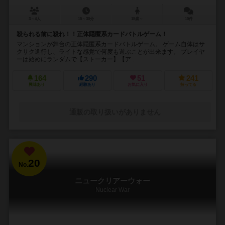
3～4人
15～30分
15歳～
10件
殺られる前に殺れ！！正体隠匿系カードバトルゲーム！
マンションが舞台の正体隠匿系カードバトルゲーム。 ゲーム自体はサ
クサク進行し、ライトな感覚で何度も遊ぶことが出来ます。 プレイヤ
ーは始めにランダムで【ストーカー】【ア...
164
290
51
241
興味あり
経験あり
お気に入り
持ってる
通販の取り扱いがありません
20
No.
ニュークリアーウォー
Nuclear War