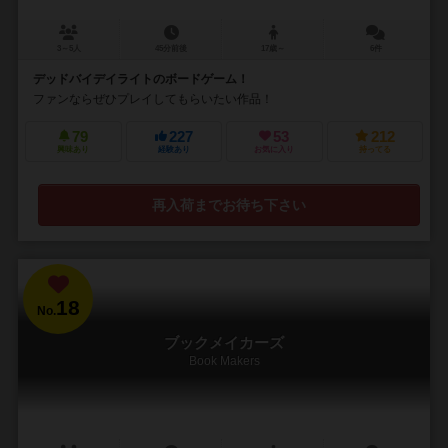
3～5人
45分前後
17歳～
6件
デッドバイデイライトのボードゲーム！
ファンならぜひプレイしてもらいたい作品！
79
227
53
212
興味あり
経験あり
お気に入り
持ってる
再入荷までお待ち下さい
18
No.
ブックメイカーズ
Book Makers