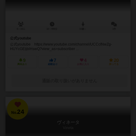
5～19人
10～999分
10歳～
1件
公式youtube
公式youtube https://www.youtube.com/channel/UCCcINwZg-
HUYcGEljblHswQ?view_as=subscriber ...
9
7
4
20
興味あり
経験あり
お気に入り
持ってる
通販の取り扱いがありません
24
No.
ヴィネータ
Vineta