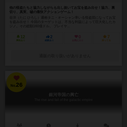
他の怪盗たちと協力しながらも出し抜いてお宝を盗み出せ！協力、裏
切り、真実、嘘の痛快アクションゲーム！
谷洋（たに ひろし）通称タニ・オーシャン率いる怪盗団になってお宝
を盗み出せ！ 今回のターゲットは、不当な利益によって巨大化したカ
ジノ。その総額160億ドル。 プレイヤ...
12
2
0
7
興味あり
経験あり
お気に入り
持ってる
通販の取り扱いがありません
26
No.
銀河帝国の興亡
The rise and fall of the galactic empire