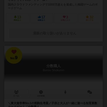
国内クラウドファンディングで1000万超えを達成した格闘ゲームのボ
ードゲーム
13
17
3
32
興味あり
経験あり
お気に入り
持ってる
通販の取り扱いがありません
9
No.
分数職人
Bunsu Shokunin
2～4人
10分前後
－
＼東大進学率No.1の筑駒生考案／子供と大人が一緒に遊べる知育算数
カードゲーム「分数職人」