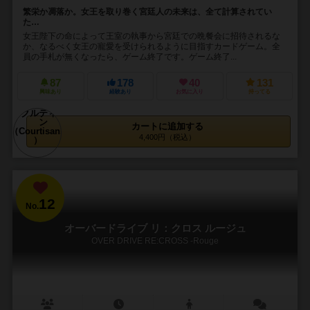
繁栄か凋落か。女王を取り巻く宮廷人の未来は、全て計算されてい
た…
女王陛下の命によって王室の執事から宮廷での晩餐会に招待されるな
か、なるべく女王の寵愛を受けられるように目指すカードゲーム。全
員の手札が無くなったら、ゲーム終了です。ゲーム終了...
87
178
40
131
興味あり
経験あり
お気に入り
持ってる
カートに追加する
4,400円（税込）
12
No.
オーバードライブ リ：クロス ルージュ
OVER DRIVE RE:CROSS -Rouge