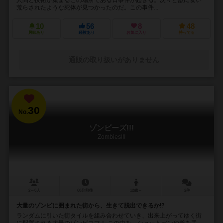
荒らされたような死体が見つかったのだ。この事件...
10
56
8
48
興味あり
経験あり
お気に入り
持ってる
通販の取り扱いがありません
30
No.
ゾンビーズ!!!
Zombies!!!
2～6人
60分前後
12歳～
2件
大量のゾンビに囲まれた街から、生きて脱出できるか⁉︎
ランダムに引いた街タイルを組み合わせていき、出来上がってゆく街
に配置される大量のゾンビコマ！ この中を、ショットガンや斧を手