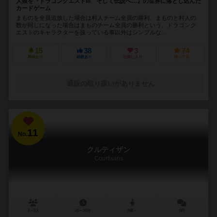
人狼を『ドラゴンクエストⅢ そして伝説へ…』の世界に落とし込んだ
カードゲーム
まものを全員追放した場合は村人チーム全員の勝利、まものと村人の
数が同じになった場合はまものチーム全員の勝利という、ドラゴンク
エストのキャラクターを扱っている事以外はシンプルな...
15
38
3
74
興味あり
経験あり
お気に入り
持ってる
通販の取り扱いがありません
11
No.
クルティザン
Courtisans
2～5人
20～30分
8歳～
5件