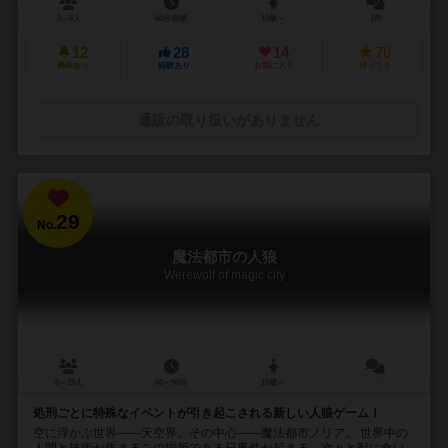
3～6人
60分前後
10歳～
1件
12
28
14
70
興味あり
経験あり
お気に入り
持ってる
通販の取り扱いがありません
29
No.
魔法都市の人狼
Werewolf of magic city
6～23人
60～90分
10歳～
－
処刑ごとに特殊なイベントが引き起こされる新しい人狼ゲーム！
空に浮かぶ世界――天空界。その中心――魔法都市ノリア。 世界中の
人間と技術が集まるこの場所である日事件が起きる。次々と獣に食い