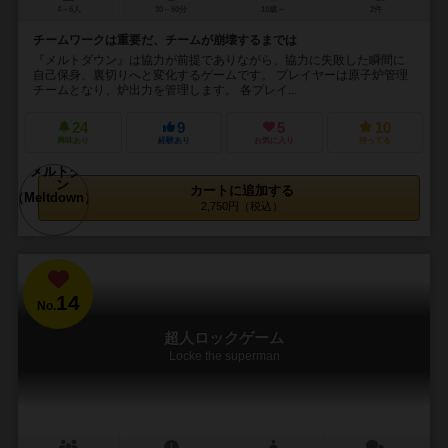
4～6人
30～60分
10歳～
2件
チームワークは重要だ、チームが崩壊するまでは
『メルトダウン』は協力が前提でありながら、協力に失敗した瞬間に
自己保身、裏切りへと変化するゲームです。 プレイヤーは原子炉管理
チームとなり、炉出力を管理します。 各プレイ...
24
9
5
10
興味あり
経験あり
お気に入り
持ってる
カートに追加する
2,750円（税込）
14
No.
超人ロックゲーム
Locke the superman