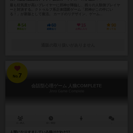
最も狂気度が高いプレイヤーに邪神が降臨し、残りの人類側プレイヤ
ーと対決する。クトゥルフ系正体隠匿ゲーム「邪神がこの中にい
る！」が新版として復活。 カードのリデザイン、ゲーム...
54
60
15
90
興味あり
経験あり
お気に入り
持ってる
通販の取り扱いがありません
7
No.
会話型心理ゲーム 人狼COMPLETE
Jinro Game Complete
4～25人
10～90分
－
人間になりすましている狼はだれだ!?