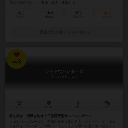
展開が読めない！ ・友達・恋人・家族とも...
1
4
3
3
興味あり
経験あり
お気に入り
持ってる
通販の取り扱いがありません
3
No.
シャドウハンターズ
Shadow Hunters
4～8人
30～60分
13歳～
12件
敵を欺き、混戦を制せ！正体隠匿型サバイバルゲーム
シャドウハンターズは、悪魔の巣食う森の住人「シャドウ」と、それ
らを狩る「ハンター」の戦い、そしてそんな最中に森に迷い込んでし