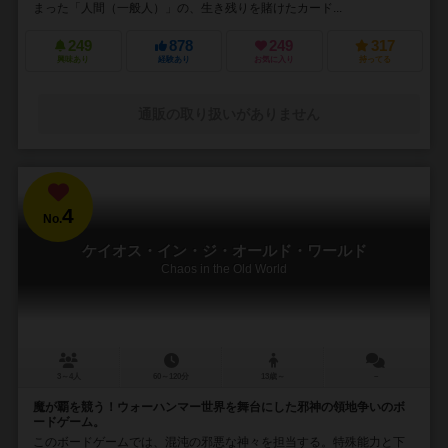
まった「人間（一般人）」の、生き残りを賭けたカード...
249
878
249
317
興味あり
経験あり
お気に入り
持ってる
通販の取り扱いがありません
4
No.
ケイオス・イン・ジ・オールド・ワールド
Chaos in the Old World
3～4人
60～120分
13歳～
－
魔が覇を競う！ウォーハンマー世界を舞台にした邪神の領地争いのボ
ードゲーム。
このボードゲームでは、混沌の邪悪な神々を担当する。特殊能力と下