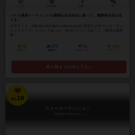
2～4人
45分前後
10歳～
4件
バトル漫画トーナメントの展開を自分好みに操って、優勝者を読み当
てる！
公式サイト http://bookmakers.sakura.ne.jp/ 架空の少年マンガ『ブッ
クメイカーズ』 いろいろあった。本当にいろいろあって、物語は最終
章！...
78
177
26
144
興味あり
経験あり
お気に入り
持ってる
再入荷までお待ち下さい
19
No.
ストーカーマンション
Stalker Mansion