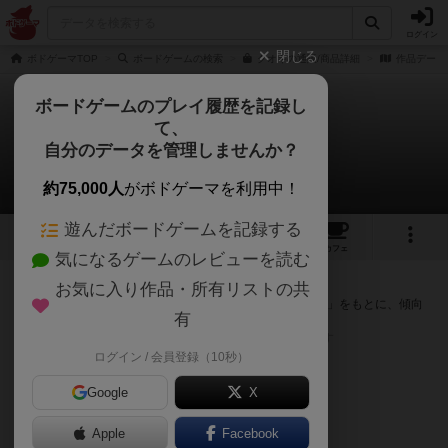
ログイン
閉じる
ボドゲーマTOP
ボードゲームの検索
クオキの通販/商品詳細
作品データ
ボードゲームのプレイ履歴を記録し
て、
クオキ
自分のデータを管理しませんか？
次のおすすめボードゲーム
約75,000人
がボドゲーマを利用中！
遊んだボードゲームを記録する
2
1
トップ
画像
動画
レビュー
カフェ
気になるゲームのレビューを読む
『クオキ』が好きな方へのおすすめ
お気に入り作品・所有リストの共
このゲームのトップページで投票された「プレイ感の評価」をもとに、傾向
有
が近いボードゲームをランキング形式で紹介します。
※リストには一定の投票数がある作品のみを表示しています
ログイン / 会員登録（10秒）
Google
X
Apple
Facebook