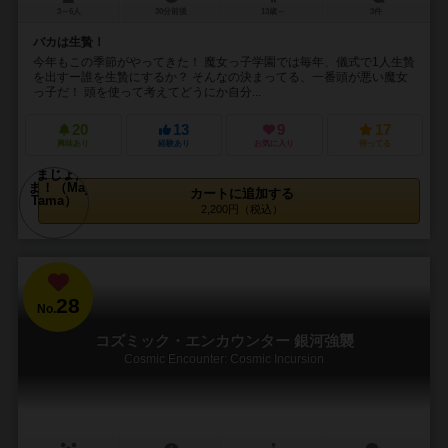
3～6人
30分前後
13歳～
3件
バカは生贄！
今年もこの季節がやってきた！ 魔女っ子学園では毎年、儀式で1人生贄
を出すー誰を生贄にするか？ そんなの決まってる、一番頭が悪い魔女
っ子だ！ 頭を使って考えてどうにか自分...
20
13
9
17
興味あり
経験あり
お気に入り
持ってる
カートに追加する
2,200円（税込）
28
No.
コズミック・エンカウンター 銀河強襲
Cosmic Encounter: Cosmic Incursion