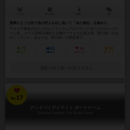
3～5人
30～45分
14歳～
4件
悪夢のような街で他の狩人を出し抜いて「血の遺志」を集めろ
ＰＳ４で発売されたフロムソフトウェアのブラッドボーンのカードゲ
ーム化。 かつて栄華を極めた古都ヤーナムでは風土病「獣の病」がは
びこっていた。あなたは「獣の病」の罹患者で...
73
51
14
50
興味あり
経験あり
お気に入り
持ってる
通販の取り扱いがありません
17
No.
デッドバイデイライト ボードゲーム
Dead by Daylight: The Board Game