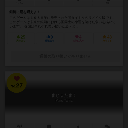
1～6人
－
3件
銀河に覇を唱えよ！
このゲームは１９８８年に発売された同タイトルのリメイク版です。
このゲームは未来の銀河における国同士の命運を賭けた争いを描いて
います。 各国はそれぞれ思い描いた道へと...
25
9
4
43
興味あり
経験あり
お気に入り
持ってる
通販の取り扱いがありません
27
No.
まじょたま！
Majo Tama