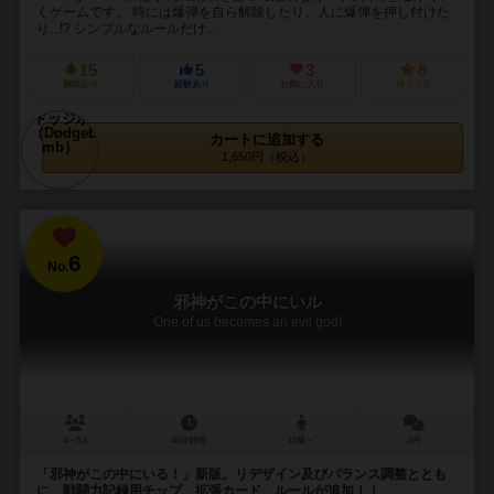
くゲームです。 時には爆弾を自ら解除したり、人に爆弾を押し付けた
り...!? シンプルなルールだけ...
15
5
3
8
興味あり
経験あり
お気に入り
持ってる
カートに追加する
1,650円（税込）
6
No.
邪神がこの中にいル
One of us becomes an evil god!
4～8人
40分前後
12歳～
2件
「邪神がこの中にいる！」新版。リデザイン及びバランス調整ととも
に、戦闘力記録用チップ、拡張カード、ルールが追加！！