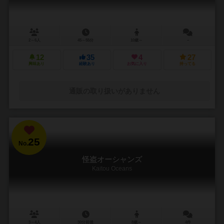
2～6人
45～55分
10歳～
－
12
35
4
27
興味あり
経験あり
お気に入り
持ってる
通販の取り扱いがありません
25
No.
怪盗オーシャンズ
Kaitou Oceans
3～4人
30分前後
8歳～
4件