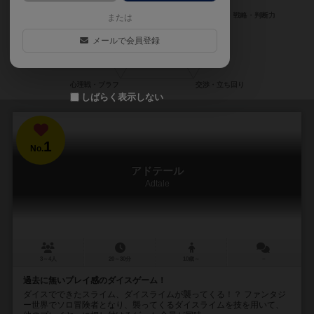
または
メールで会員登録
しばらく表示しない
1
No.
アドテール
Adtale
3～4人
20～30分
10歳～
－
過去に無いプレイ感のダイスゲーム！
ダイスでできたスライム、ダイスライムが襲ってくる！？ ファンタジ
ー世界でソロ冒険者となり、襲ってくるダイスライムを技を用いて、