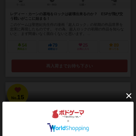
5～12人
60～80分
12歳～
7件
レディー・カーンの基地をロックは破壊出来るのか？ ESPが飛び交
う戦いがここに始まる！
このゲームは聖悠紀先生作の漫画「超人ロック」の初期の作品世界を
忠実に再現したものです。 その為、超人ロックの初期の作品を知らな
いと、まず間違いなく面白くないと思います。 ...
54
79
25
89
興味あり
経験あり
お気に入り
持ってる
再入荷までお待ち下さい
15
No.
雷轟：山吹
Raigou