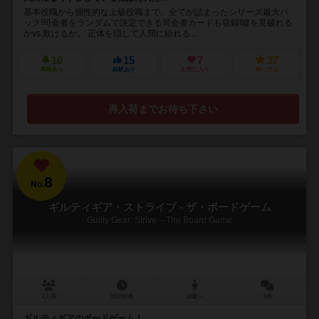
基本役職から個性的な上級役職まで、全てが詰まったシリーズ最大パ
ック!司会者をランダムで決定できる司会者カードも収録!噓を見破れる
かvs.欺けるか。 正体を隠して人間に紛れる...
10
15
7
37
興味あり
経験あり
お気に入り
持ってる
再入荷までお待ち下さい
8
No.
ギルティギア・ストライブ - ザ・ボードゲーム
Guilty Gear: Strive – The Board Game
2人用
15分前後
14歳～
1件
ギルティギアのボードゲーム！