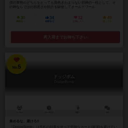
僕の軍勢のどちらをとっても異色きわまりない邪神の一柱として、そ
の神ならではの邪悪さや戦力を駆使してオールドワール...
30
34
12
49
興味あり
経験あり
お気に入り
持ってる
再入荷までお待ち下さい
5
No.
ドッジボム
DodgeBomb
3～6人
10～30分
8歳～
3件
集めるな、避けろ!!
『DodgeBomb』は手札の効果を使って危険なカード(爆弾)を避けてい