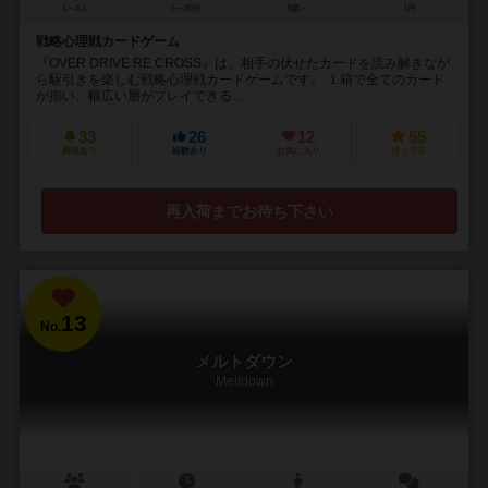
1～4人
5～20分
8歳～
1件
戦略心理戦カードゲーム
『OVER DRIVE RE:CROSS』は、相手の伏せたカードを読み解きなが
ら駆引きを楽しむ戦略心理戦カードゲームです。 １箱で全てのカード
が揃い、幅広い層がプレイできる...
33
26
12
55
興味あり
経験あり
お気に入り
持ってる
再入荷までお待ち下さい
13
No.
メルトダウン
Meltdown