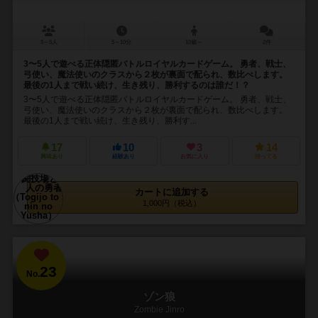
3～5人
5～10分
10歳～
2件
3〜5人で遊べる正体隠匿バトルロイヤルカードゲーム。 勇者、戦士、
弓使い、魔法使いのクラスから２枚が裏面で配られ、数比べします。
最後の1人まで戦い続け、生き残り、勝利するのは誰だ！？
3〜5人で遊べる正体隠匿バトルロイヤルカードゲーム。 勇者、戦士、
弓使い、魔法使いのクラスから２枚が裏面で配られ、数比べします。
最後の1人まで戦い続け、生き残り、勝利す...
17
10
3
14
興味あり
経験あり
お気に入り
持ってる
カートに追加する
1,000円（税込）
23
No.
ゾン狼
Zombie Jinro