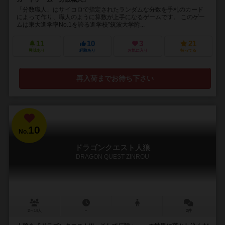
「分数職人」はサイコロで指定されたランダムな分数を手札のカード
によって作り、職人のように算数が上手になるゲームです。 このゲー
ムは東大進学率No.1を誇る進学校”筑波大学附...
11
10
3
21
興味あり
経験あり
お気に入り
持ってる
再入荷までお待ち下さい
10
No.
ドラゴンクエスト人狼
DRAGON QUEST ZINROU
2～14人
－
2件