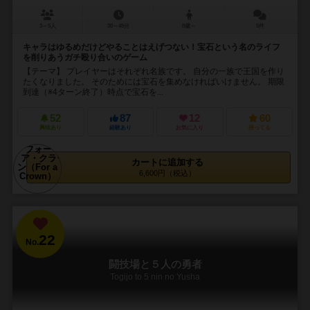
3～5人
30～45分
8歳～
5件
キャラはゆるめだけどやることはえげつない！宝石という名のライフ
を削りあうガチ殴り合いのゲーム
【テーマ】 プレイヤーはそれぞれ名族です。 自分の一族で王国を作り
たくなりました。 そのためには宝石を集めなければいけません。 期限
到達（※4ターン終了）時点で宝石を...
52
87
12
60
興味あり
経験あり
お気に入り
持ってる
カートに追加する
6,600円（税込）
22
No.
闘技場と５人の勇者
Togijo to 5 nin no Yusha