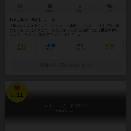
2～6人
60分前後
10歳～
4件
世界を掌中に収める。。。か
大国がひしめきあうようになったこの地球。 これ以上の領土拡張は望
めなくなったこの状況で、各国が採った政策は融和による世界平和で
はなく、 対決による富強でした。 そして、...
18
49
8
38
興味あり
経験あり
お気に入り
持ってる
通販の取り扱いがありません
21
No.
フォー・ア・クラウン
For a Crown