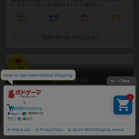
に、生きてヘリポートまで脱出する！という極めてシ...
21
40
6
49
興味あり
経験あり
お気に入り
持ってる
通販の取り扱いがありません
31
No.
人のせいにするな
Hitono Seini Suruna
3～5人
20分前後
5歳～
2件
責任をなすりつけろ！
「お前がやったんだろ！！」 やった覚えのないミスや罪を押し付けら