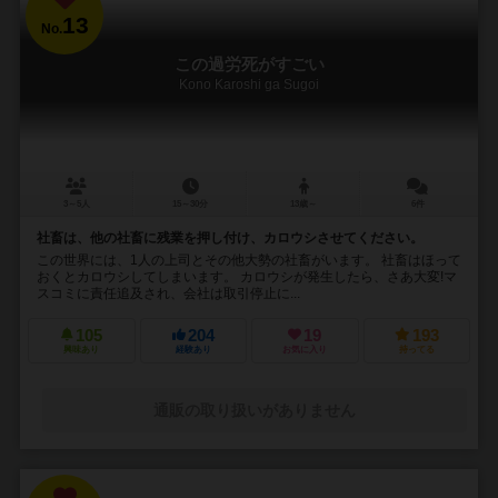
13
No.
この過労死がすごい
Kono Karoshi ga Sugoi
3～5人
15～30分
13歳～
6件
社畜は、他の社畜に残業を押し付け、カロウシさせてください。
この世界には、1人の上司とその他大勢の社畜がいます。 社畜はほって
おくとカロウシしてしまいます。 カロウシが発生したら、さあ大変!マ
スコミに責任追及され、会社は取引停止に...
105
204
19
193
興味あり
経験あり
お気に入り
持ってる
通販の取り扱いがありません