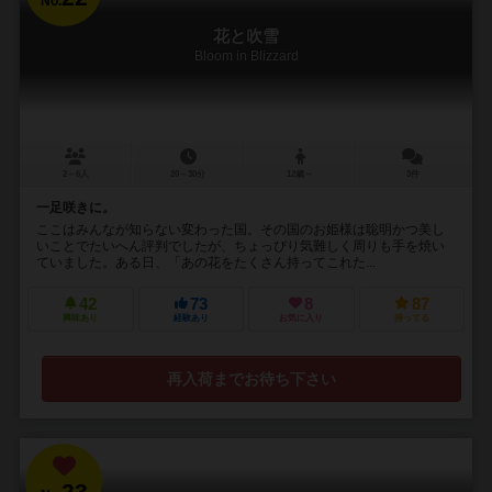
No.
花と吹雪
Bloom in Blizzard
2～6人
20～30分
12歳～
3件
一足咲きに。
ここはみんなが知らない変わった国。その国のお姫様は聡明かつ美し
いことでたいへん評判でしたが、ちょっぴり気難しく周りも手を焼い
ていました。ある日、「あの花をたくさん持ってこれた...
42
73
8
87
興味あり
経験あり
お気に入り
持ってる
再入荷までお待ち下さい
23