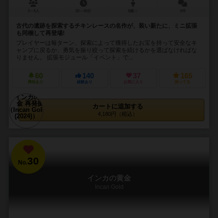
3～8人
20～40分
8歳～
6件
古代の遺跡を探索するチキンレースの名作が、装い新たに、ミニ拡張
も同梱して再登場!
プレイヤーは毎ターン、探索によって獲得したお宝を持って安全なキ
ャンプに戻るか、勇気を振り絞って探索を続けるかを選ばなければな
りません。 拡張モジュール「イベント」で...
60
140
37
165
興味あり
経験あり
お気に入り
持ってる
カートに追加する
4,180円（税込）
30
No.
インカの黄金
Incan Gold