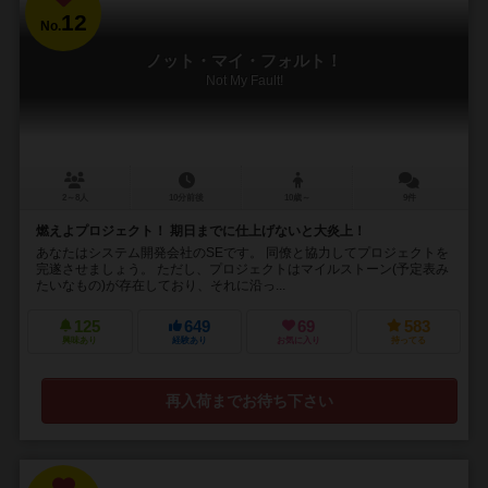
12
No.
ノット・マイ・フォルト！
Not My Fault!
2～8人
10分前後
10歳～
9件
燃えよプロジェクト！ 期日までに仕上げないと大炎上！
あなたはシステム開発会社のSEです。 同僚と協力してプロジェクトを
完遂させましょう。 ただし、プロジェクトはマイルストーン(予定表み
たいなもの)が存在しており、それに沿っ...
125
649
69
583
興味あり
経験あり
お気に入り
持ってる
再入荷までお待ち下さい