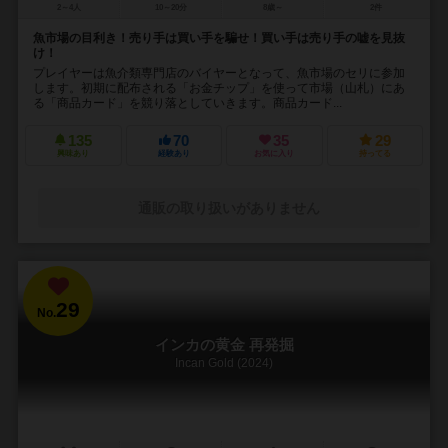
2～4人
10～20分
8歳～
2件
魚市場の目利き！売り手は買い手を騙せ！買い手は売り手の嘘を見抜
け！
プレイヤーは魚介類専門店のバイヤーとなって、魚市場のセリに参加
します。初期に配布される「お金チップ」を使って市場（山札）にあ
る「商品カード」を競り落としていきます。商品カード...
135
70
35
29
興味あり
経験あり
お気に入り
持ってる
通販の取り扱いがありません
29
No.
インカの黄金 再発掘
Incan Gold (2024)