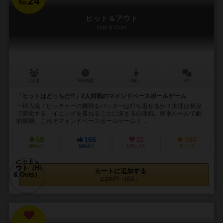
24
No.
ヒット＆アウト
Hits & Outs
2人用
15分前後
8歳～
6件
「ヒットはどっちだ⁉︎」2人対戦のマインドベースボールゲーム
一球入魂！ピッチャーの挑戦をバッターは打ち返せるか？推理は状況
で変化する。イニングを重ねるごとに深まる心理戦。簡単ルールで劇
的展開。これぞマインドベースボールゲーム！ ...
58
166
31
187
興味あり
経験あり
お気に入り
持ってる
カートに追加する
2,200円（税込）