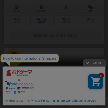
2～4人
10～20分
6件
15
102
13
84
興味あり
経験あり
お気に入り
持ってる
通販の取り扱いがありません
32
No.
クイズいいセン行きまSHOW！
Quiz Iisen ikimaSHOW!
3～10人
10～30分
8歳～
19件
大切なのはバランス感覚！？ 盛り上がり必至のパーティゲーム！