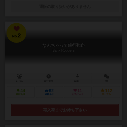
通販の取り扱いがありません
2
No.
なんちゃって銀行強盗
Bank Robbers
2～5人
30分前後
12歳～
4件
44
92
11
112
興味あり
経験あり
お気に入り
持ってる
再入荷までお待ち下さい