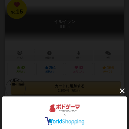
15
No.
イルイラン
Ill-Illan
3～6人
15分前後
8歳～
9件
42
254
43
166
興味あり
経験あり
お気に入り
持ってる
カートに追加する
2,200円（税込）
16
No.
レイズ