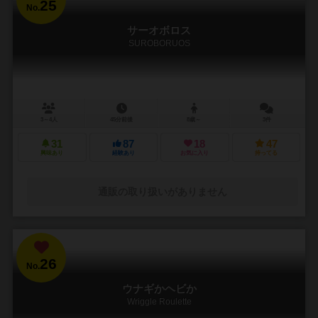
25
No.
サーオボロス
SUROBORUOS
3～4人
45分前後
8歳～
3件
31
87
18
47
興味あり
経験あり
お気に入り
持ってる
通販の取り扱いがありません
26
No.
ウナギかヘビか
Wriggle Roulette