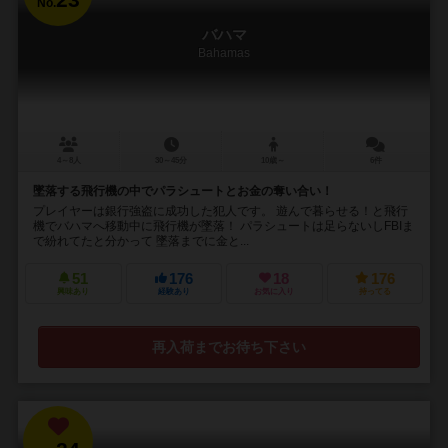
No.
バハマ
Bahamas
4～8人
30～45分
10歳～
6件
墜落する飛行機の中でパラシュートとお金の奪い合い！
プレイヤーは銀行強盗に成功した犯人です。 遊んで暮らせる！と飛行
機でバハマへ移動中に飛行機が墜落！ パラシュートは足らないしFBIま
で紛れてたと分かって 墜落までに金と...
51
176
18
176
興味あり
経験あり
お気に入り
持ってる
再入荷までお待ち下さい