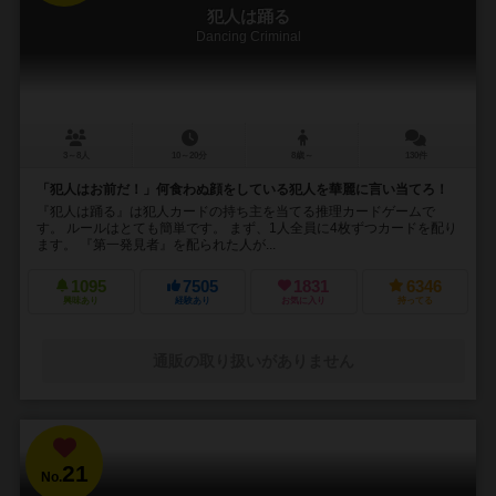
犯人は踊る
Dancing Criminal
3～8人
10～20分
8歳～
130件
「犯人はお前だ！」何食わぬ顔をしている犯人を華麗に言い当てろ！
『犯人は踊る』は犯人カードの持ち主を当てる推理カードゲームで
す。 ルールはとても簡単です。 まず、1人全員に4枚ずつカードを配り
ます。 『第一発見者』を配られた人が...
1095
7505
1831
6346
興味あり
経験あり
お気に入り
持ってる
通販の取り扱いがありません
21
No.