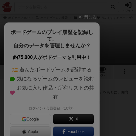
ログイン
閉じる
ボドゲーマTOP
ボードゲームの検索
ピノキオ
次のおすすめボードゲー
ボードゲームのプレイ履歴を記録し
て、
ピノキオ
自分のデータを管理しませんか？
次のおすすめボードゲーム
約75,000人
がボドゲーマを利用中！
遊んだボードゲームを記録する
1
1
1
トップ
画像
動画
レビュー
カフェ
気になるゲームのレビューを読む
『ピノキオ』が好きな方へのおすすめ
お気に入り作品・所有リストの共
このゲームのトップページで投票された「プレイ感の評価」をもとに、傾向
有
が近いボードゲームをランキング形式で紹介します。
※リストには一定の投票数がある作品のみを表示しています
ログイン / 会員登録（10秒）
Google
X
Apple
Facebook