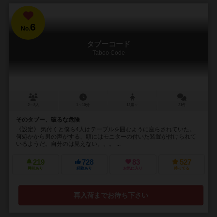
6
No.
タブーコード
Taboo Code
2～8人
1～10分
12歳～
21件
そのタブー、破るな危険
《設定》 気付くと僕ら4人はテーブルを囲むように座らされていた。
何処かから男の声がする、頭にはモニターの付いた装置が付けられて
いるようだ。自分のは見えない。。。 ...
219
728
83
527
興味あり
経験あり
お気に入り
持ってる
再入荷までお待ち下さい