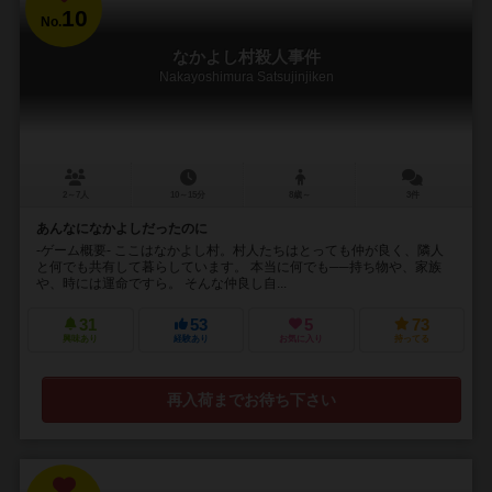
10
No.
なかよし村殺人事件
Nakayoshimura Satsujinjiken
2～7人
10～15分
8歳～
3件
あんなになかよしだったのに
-ゲーム概要- ここはなかよし村。村人たちはとっても仲が良く、隣人
と何でも共有して暮らしています。 本当に何でも──持ち物や、家族
や、時には運命ですら。 そんな仲良し自...
31
53
5
73
興味あり
経験あり
お気に入り
持ってる
再入荷までお待ち下さい