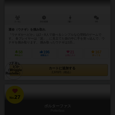
2～8人
20分前後
7歳～
6件
運命（ウナギ）を掴み取れ
『ウナギかヘビか』は2～8人で遊べるシンプルな心理戦のゲームで
す。 各プレイヤーは「泥」…に見立てた袋の中に手を突っ込んで、ウ
ナギを掴み取ります。 掴み取ったウナギは1匹...
58
196
21
167
興味あり
経験あり
お気に入り
持ってる
カートに追加する
2,970円（税込）
27
No.
ポルターファス
Polterfass