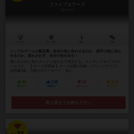
ファイブカラーズ
5colors
2～5人
10～15分
7歳～
5件
シンプルゲームの新定番。自分の色に合わせるのか、相手の色に合わ
せるのか。惑わされず、自分の色を出せ！
場に出された色のカードに合わせて得点する、マッチングタイプのゲ
ームです。 【 カード内容物 】カード総数100枚（ブリッジサイズ）、
説明書1枚。 5色のカラーカード：各2...
40
138
20
114
興味あり
経験あり
お気に入り
持ってる
再入荷までお待ち下さい
22