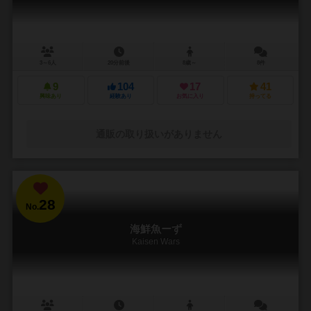
3～6人
20分前後
8歳～
8件
9
104
17
41
興味あり
経験あり
お気に入り
持ってる
通販の取り扱いがありません
28
No.
海鮮魚ーず
Kaisen Wars