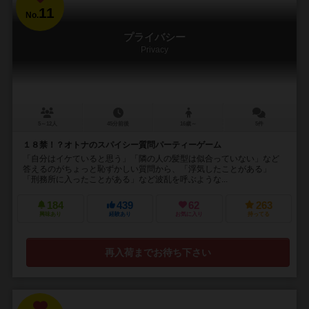
11
No.
プライバシー
Privacy
5～12人
45分前後
16歳～
5件
１８禁！？オトナのスパイシー質問パーティーゲーム
「自分はイケていると思う」「隣の人の髪型は似合っていない」など
答えるのがちょっと恥ずかしい質問から、「浮気したことがある」
「刑務所に入ったことがある」など波乱を呼ぶような...
184
439
62
263
興味あり
経験あり
お気に入り
持ってる
再入荷までお待ち下さい