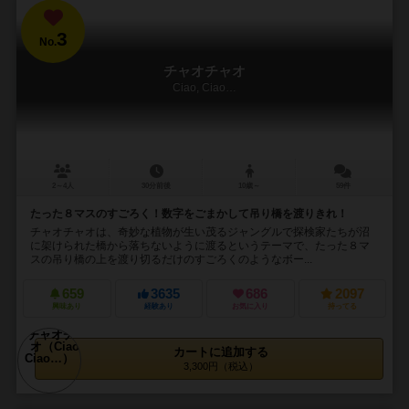
3
No.
チャオチャオ
Ciao, Ciao…
2～4人
30分前後
10歳～
59件
たった８マスのすごろく！数字をごまかして吊り橋を渡りきれ！
チャオチャオは、奇妙な植物が生い茂るジャングルで探検家たちが沼
に架けられた橋から落ちないように渡るというテーマで、たった８マ
スの吊り橋の上を渡り切るだけのすごろくのようなボー...
659
3635
686
2097
興味あり
経験あり
お気に入り
持ってる
カートに追加する
3,300円（税込）