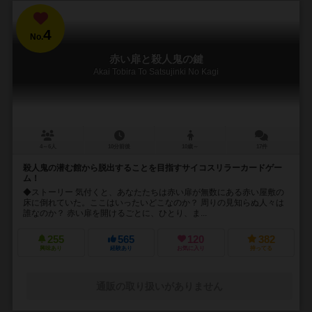
4
No.
赤い扉と殺人鬼の鍵
Akai Tobira To Satsujinki No Kagi
4～6人
10分前後
10歳～
17件
殺人鬼の潜む館から脱出することを目指すサイコスリラーカードゲー
ム！
◆ストーリー 気付くと、あなたたちは赤い扉が無数にある赤い屋敷の
床に倒れていた。ここはいったいどこなのか？ 周りの見知らぬ人々は
誰なのか？ 赤い扉を開けるごとに、ひとり、ま...
255
565
120
382
興味あり
経験あり
お気に入り
持ってる
通販の取り扱いがありません