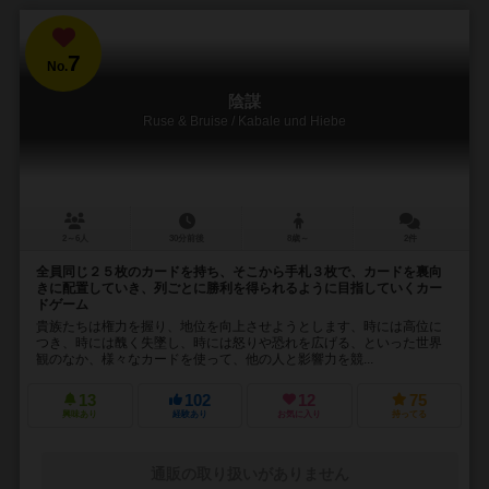
7
No.
陰謀
Ruse & Bruise / Kabale und Hiebe
2～6人
30分前後
8歳～
2件
全員同じ２５枚のカードを持ち、そこから手札３枚で、カードを裏向
きに配置していき、列ごとに勝利を得られるように目指していくカー
ドゲーム
貴族たちは権力を握り、地位を向上させようとします、時には高位に
つき、時には醜く失墜し、時には怒りや恐れを広げる、といった世界
観のなか、様々なカードを使って、他の人と影響力を競...
13
102
12
75
興味あり
経験あり
お気に入り
持ってる
通販の取り扱いがありません