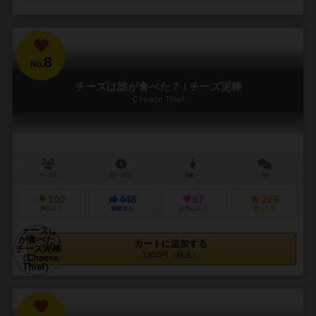
8
No.
チーズは誰が食べた？ / チーズ泥棒
Cheese Thief
4～8人
10～15分
8歳～
7件
100
448
67
265
興味あり
経験あり
お気に入り
持ってる
カートに追加する
3,850円（税込）