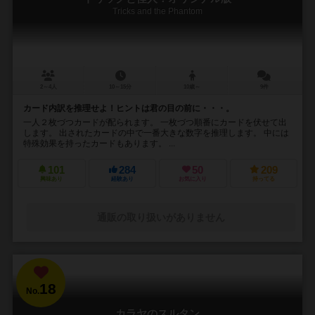
Tricks and the Phantom
2～4人
10～15分
10歳～
9件
カード内訳を推理せよ！ヒントは君の目の前に・・・。
一人２枚づつカードが配られます。 一枚づつ順番にカードを伏せて出
します。 出されたカードの中で一番大きな数字を推理します。 中には
特殊効果を持ったカードもあります。 ...
101
284
50
209
興味あり
経験あり
お気に入り
持ってる
通販の取り扱いがありません
18
No.
カラヤのスルタン