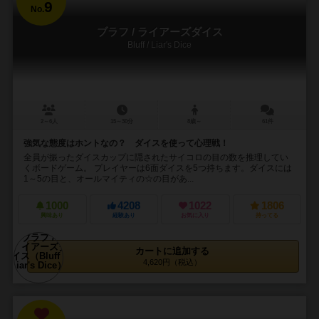
9
No.
ブラフ / ライアーズダイス
Bluff / Liar's Dice
2～6人
15～30分
8歳～
61件
強気な態度はホントなの？ ダイスを使って心理戦！
全員が振ったダイスカップに隠されたサイコロの目の数を推理してい
くボードゲーム。 プレイヤーは6面ダイスを5つ持ちます。ダイスには
1～5の目と、オールマイティの☆の目があ...
1000
4208
1022
1806
興味あり
経験あり
お気に入り
持ってる
カートに追加する
4,620円（税込）