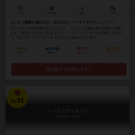
3～8人
20分前後
8歳～
70件
どこまで遺跡を進むのか、戻るのか！？ドキドキチキンレース！
プレイヤーは探検隊の1人となって、インカの宝物を探す冒険に出発し
ます。遺跡を戻ったり進みながら、リスクとリターンを天秤にかけつ
つ、他のプレイヤーより多くのお宝を集めた人が勝ち...
917
4548
873
2346
興味あり
経験あり
お気に入り
持ってる
再入荷までお待ち下さい
31
No.
トックリテイキング
Dinosaur Sake