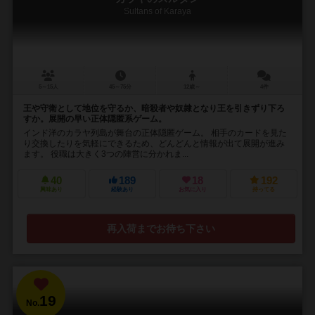
Sultans of Karaya
5～15人
45～75分
12歳～
4件
王や守衛として地位を守るか、暗殺者や奴隷となり王を引きずり下ろ
すか。展開の早い正体隠匿系ゲーム。
インド洋のカラヤ列島が舞台の正体隠匿ゲーム。 相手のカードを見た
り交換したりを気軽にできるため、どんどんと情報が出て展開が進み
ます。 役職は大きく3つの陣営に分かれま...
40
189
18
192
興味あり
経験あり
お気に入り
持ってる
再入荷までお待ち下さい
19
No.