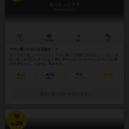
おっとっとラマ
Hoppla Lama
3～6人
30分前後
8歳～
4件
ラマに乗って火口を目指せ！？
火口で何か起こったらしい！ ラマに乗って調査に向かおう！ でも、火
口に突っ込んだらダメだよ？ 餌に夢中になったラマさんはついつい進
みすぎちゃう。 だから、進みすぎ...
18
56
6
19
興味あり
経験あり
お気に入り
持ってる
通販の取り扱いがありません
20
No.