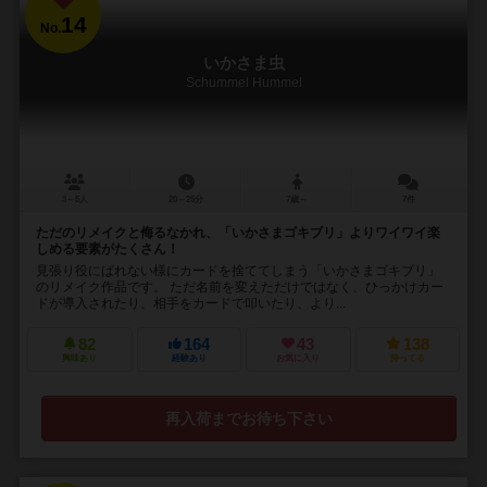
14
No.
いかさま虫
Schummel Hummel
3～5人
20～25分
7歳～
7件
ただのリメイクと侮るなかれ、「いかさまゴキブリ」よりワイワイ楽
しめる要素がたくさん！
見張り役にばれない様にカードを捨ててしまう「いかさまゴキブリ」
のリメイク作品です。 ただ名前を変えただけではなく、ひっかけカー
ドが導入されたり、相手をカードで叩いたり、より...
82
164
43
138
興味あり
経験あり
お気に入り
持ってる
再入荷までお待ち下さい