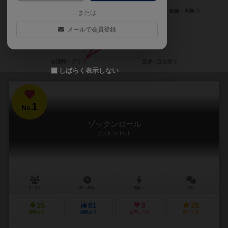
または
メールで会員登録
しばらく表示しない
1
No.
ゾックンロール
Zock 'n' Roll
3～6人
30～45分
8歳～
3件
15
81
9
25
興味あり
経験あり
お気に入り
持ってる