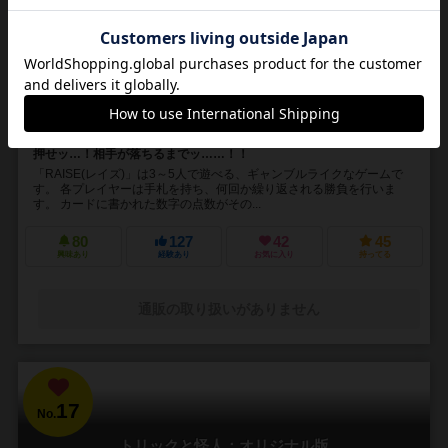
Raise
2～5人
30分前後
10歳～
6件
押せッ…！相手が落ちるまでッ……！！
「RAISE(レイズ)」は3～5人で遊べる、ギャンブルライクなゲームで
す。 各プレイヤーは手札を持ち、何回か繰り返される勝負を行いま
す。 カードに書かれた数字の点数がその...
80
127
42
45
興味あり
経験あり
お気に入り
持ってる
通販の取り扱いがありません
17
No.
トリックと怪人：オリジナル版