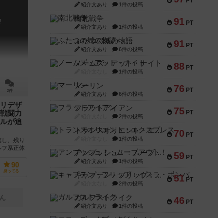
PT
紹介文あり
1件の投稿
南北戦争
91
!
PT
紹介文あり
1件の投稿
ふたつの城の物語
91
PT
紹介文あり
6件の投稿
ノームズ・アット・ナイト
88
PT
紹介文なし
1件の投稿
マーリン
76
PT
2件
紹介文あり
6件の投稿
リデザ
フラットアイアン
75
PT
戦闘力
紹介文なし
2件の投稿
ルが追
トランスオリエント・エクスプレス
70
PT
紹介文なし
1件の投稿
臨し、残り
ルフ系正体
アンブッシュ！：ムーブアウト！
59
新版として
PT
紹介文あり
1件の投稿
90
持ってる
キャプテン・フリップ：イスラ・ボンバ
51
PT
紹介文なし
2件の投稿
ガルフストライク
ん
46
PT
紹介文あり
1件の投稿