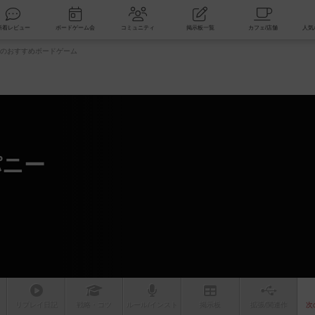
索
新着レビュー
ボードゲーム会
コミュニティ
掲示板一覧
のおすすめボードゲーム
パニー
ム
リプレイ
日記
戦略
・コツ
ルール
/インスト
掲示板
拡張/関連
作
次