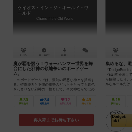
ケイオス・イン・ジ・オールド・ワ
ールド
Chaos in the Old World
3～4人
60～120分
13歳～
－
3～6人
魔が覇を競う！ウォーハンマー世界を舞
集めるな、避
台にした邪神の領地争いのボードゲー
『DodgeBo
ム。
ド(爆弾)を避け
ら解除したり、人
このボードゲームでは、混沌の邪悪な神々を担当す
ルなルールだけ..
る。特殊能力と下僕の軍勢のどちらをとっても異色
きわまりない邪神の一柱として、その神ならではの
邪悪さや戦力を駆使してオールドワール...
30
34
12
49
15
興味あり
経験あり
お気に入り
持ってる
興味あり
再入荷までお待ち下さい