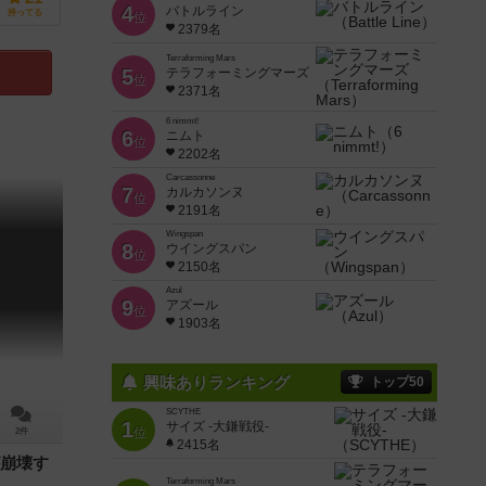
4
バトルライン
持ってる
位
2379名
Terraforming Mars
5
テラフォーミングマーズ
位
2371名
6 nimmt!
6
ニムト
位
2202名
Carcassonne
7
カルカソンヌ
位
2191名
Wingspan
8
ウイングスパン
位
2150名
Azul
9
アズール
位
1903名
興味ありランキング
トップ50
SCYTHE
1
サイズ -大鎌戦役-
位
2件
2415名
崩壊す
Terraforming Mars