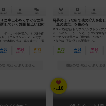
15～40分
14歳～
14件
3～5人
30～45分
14歳～
りに 中二心をくすぐる世界
悪夢のような街で他の狩人を出し
展開していく盤面 幅広い戦術
「血の遺志」を集めろ
ＰＳ４で発売されたフロムソフトウェア
ボーンのカードゲーム化。 かつて栄華を
は… ポーカーや麻雀のように役を作
ヤーナムでは風土病「獣の病」がはびこ
うセットコレクションゲームです。
あなたは「獣の病」の罹患者で...
為には木駒を積み、塔を建てて、雷
ればいけま...
68
24
73
73
51
14
経験あり
お気に入り
持ってる
興味あり
経験あり
お気に入り
の取り扱いがありません
通販の取り扱いがありませ
18
No.
ブックメイカーズ
ドラゴンクエスト人狼