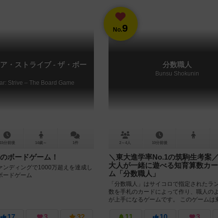
9
No.
ア・ストライブ - ザ・ボー
分数職人
Bunsu Shokunin
ear: Strive – The Board Game
15分前後
14歳～
1件
2～4人
10分前後
のボードゲーム！
＼東大進学率No.1の筑駒生考案
大人が一緒に遊べる知育算数カー
ンディングで1000万超えを達成し
ム「分数職人」
ボードゲーム
「分数職人」はサイコロで指定されたラ
数を手札のカードによって作り、職人の
が上手になるゲームです。 このゲームは
No.1を誇る進学校”筑波大学附...
17
3
32
11
10
3