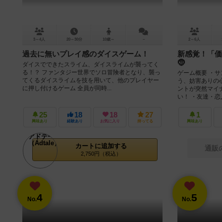
3～4人
20～30分
10歳～
－
2～6人
過去に無いプレイ感のダイスゲーム！
新感覚！「価
🤶
ダイスでできたスライム、ダイスライムが襲ってく
る！？ ファンタジー世界でソロ冒険者となり、襲っ
ゲーム概要 ・
てくるダイスライムを技を用いて、他のプレイヤー
う、妨害ありの
に押し付けるゲーム 全員が同時...
ントが突然マイ
い！ ・友達・恋人
25
18
18
27
1
興味あり
経験あり
お気に入り
持ってる
興味あり
カートに追加する
通販
2,750円（税込）
4
5
No.
No.