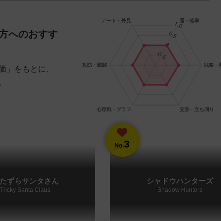
方へのおすす
価」をもとに、
。
3
No.
たずらサンタさん
シャドウハンターズ
Tricky Santa Claus
Shadow Hunters