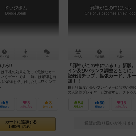
ドッジボム
邪神がこの中にいル
DodgeBomb
One of us becomes an evil god
10～30分
8歳～
3件
4～8人
40分前後
12歳～
けろ!!
「邪神がこの中にいる！」新版。
イン及びバランス調整とともに、
mb』は手札の効果を使って危険なカー
記録用チップ、拡張カード、ルー
ていくゲームです。 時には爆弾を自
加！！
に爆弾を押し付けたり...!? シンプ
.
最も狂気度が高いプレイヤーに邪神が降
の人類側プレイヤーと対決する。クトゥ
隠匿ゲーム「邪神がこの中にいる！」が
復活。 カードのリデザイン、ゲーム...
5
3
8
54
60
15
経験あり
お気に入り
持ってる
興味あり
経験あり
お気に入り
カートに追加する
通販の取り扱いがありませ
1,650円（税込）