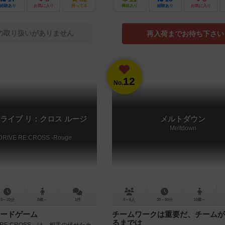
経験あり
お気に入り
持ってる
興味あり
経験あり
お気に入り
の取り扱いがありません
再入荷までお待ち下さい
12
No.
ライブ リ：クロス ルージ
メルトダウン
Meltdown
DRIVE RE:CROSS -Rouge
5～20分
8歳～
1件
4～6人
30～60分
10歳～
ードゲーム
チームワークは重要だ、チームが
るまでは
VE RE:CROSS』は、相手の伏せたカ