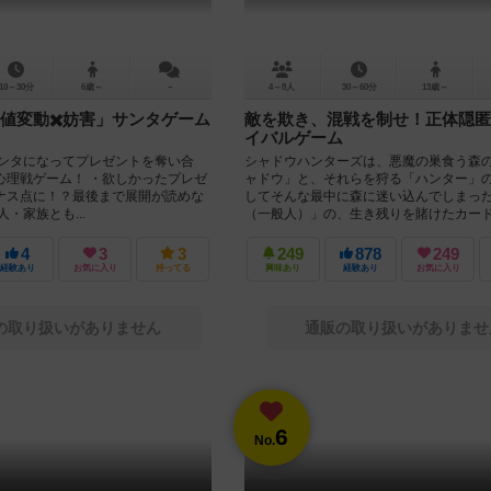
10～30分
6歳～
－
4～8人
30～60分
13歳～
値変動✖️妨害」サンタゲーム
敵を欺き、混戦を制せ！正体隠匿
イバルゲーム
サンタになってプレゼントを奪い合
シャドウハンターズは、悪魔の巣食う森
心理戦ゲーム！ ・欲しかったプレゼ
ャドウ」と、それらを狩る「ハンター」
ナス点に！？最後まで展開が読めな
してそんな最中に森に迷い込んでしまっ
・家族とも...
（一般人）」の、生き残りを賭けたカード.
4
3
3
249
878
249
経験あり
お気に入り
持ってる
興味あり
経験あり
お気に入り
の取り扱いがありません
通販の取り扱いがありませ
6
No.