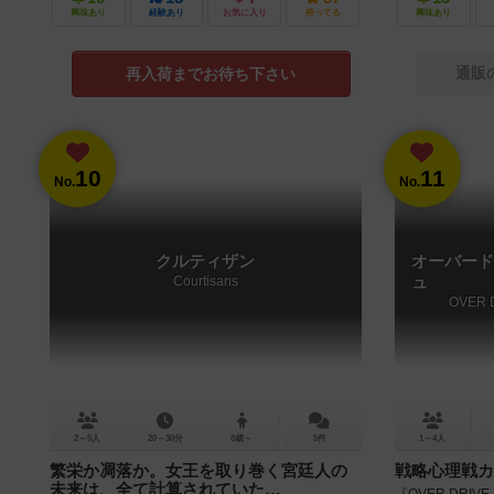
興味あり
経験あり
お気に入り
持ってる
興味あり
通販
再入荷までお待ち下さい
10
11
No.
No.
クルティザン
オーバード
Courtisans
ュ
OVER 
2～5人
20～30分
8歳～
5件
1～4人
繁栄か凋落か。女王を取り巻く宮廷人の
戦略心理戦カ
未来は、全て計算されていた…
『OVER DRI