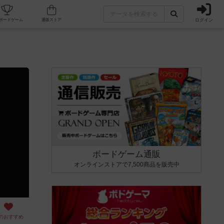
ログイン
カフェ/店舗
人気ボードゲーム
通販ストア
ボードゲーム通販
オンラインストアで7,500商品を販売中
のおすすめ