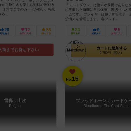
ながら駆引きを楽しむ戦略心理戦カ
『メルトダウン』は協力が前提でありな
。 １箱で全てのカードが揃い、幅広
に失敗した瞬間に自己保身、裏切りへと
...
ームです。 プレイヤーは原子炉管理チー
炉出力を管理します。 各プレイ...
26
12
55
24
9
5
経験あり
お気に入り
持ってる
興味あり
経験あり
お気に入り
カートに追加する
入荷までお待ち下さい
2,750円（税込）
15
No.
雷轟：山吹
ブラッドボーン：カードゲ
Raigou
Bloodborne: The Card Game