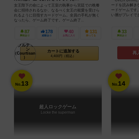
ードを読み解き
女王陛下の命によって王室の執事から宮廷での晩餐
ードゲームです
会に招待されるなか、なるべく女王の寵愛を受けら
い層がプレイできる
れるように目指すカードゲーム。全員の手札が無く
なったら、ゲーム終了です。ゲーム終了...
87
178
40
131
33
興味あり
経験あり
お気に入り
持ってる
興味あり
カートに追加する
再
4,400円（税込）
13
14
No.
No.
超人ロックゲーム
Locke the superman