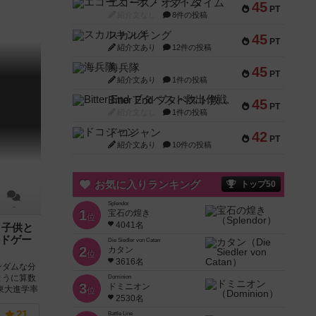
エコーズ・オブ・タイム
45
PT
紹介文なし
8件の投稿
スカルキング
45
PT
紹介文あり
12件の投稿
海兵隊
45
PT
紹介文あり
1件の投稿
Bitter End ブタペスト救出作戦
45
PT
紹介文なし
1件の投稿
ドコジャン
42
PT
紹介文あり
10件の投稿
お気に入りランキング
トップ50
Splendor
－
1
宝石の煌き
位
4041名
／子供と
ドゲー
Die Siedler von Catan
2
カタン
位
3616名
ンダムな分
ように算数
Dominion
3
ドミニオン
東大進学率
位
2530名
21
Battle Line