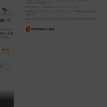
Apple Inc.の商標です。
※App Store は、Apple Inc.のサービスマークです。
※Android は、グーグル インコーポレイテッドの商標または登録商
4件
標です。
※Google Play とそのロゴは、Google Inc.の商標または登録商標で
抜いて
す。
のブラッド
極めた古都
っていた。
50
持ってる
ん