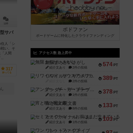
12件
ボドファン
型サバ
ボードゲームに特化したクラウドファンディング
の住人「シ
の戦い、そ
アクセス数 急上昇中
た「人間
..
無限まちがいさがし
574
PT
紹介文あり
2件の投稿
317
持ってる
リワイルド：サウスアメリカ
389
PT
紹介文なし
2件の投稿
ん
アンダー・ザ・テーブラー
378
PT
紹介文あり
1件の投稿
宵と暁の呪文書
133
PT
紹介文あり
8件の投稿
セミファイナル ～お前はまだ生きている～
103
PT
紹介文あり
1件の投稿
ワン・トゥ・ファイブ
97