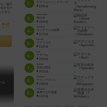
2
テラフォーミングマーズ
位
がら、協力
2396名
変化するゲ
ムとなり、
Stone Garden
3
枯山水
位
2280名
10
Viticulture
持ってる
4
ワイナリーの四季
位
2273名
Agricola
5
アグリコラ
位
2120名
Azul
6
アズール
位
2034名
Splendor
7
宝石の煌き
位
2031名
Wingspan
8
ウイングスパン
位
ーム
2006名
7 Wonders
9
世界の七不思議
位
1920名
※Apple、Apple のロゴ は、米国および他の国々で登録された