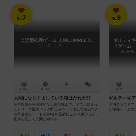
7
8
No.
No.
会話型心理ゲーム 人狼COMPLETE
ギルティギ
Jinro Game Complete
ドゲーム
Guilty G
4～25人
10～90分
－
2人用
人間になりすましている狼はだれだ!?
ギルティギア
基本役職から個性的な上級役職まで、全てが詰まっ
国内クラウドファ
たシリーズ最大パック!司会者をランダムで決定でき
た格闘ゲームの
る司会者カードも収録!噓を見破れるかvs.欺けるか。
正体を隠して人間に紛れる...
10
15
7
37
13