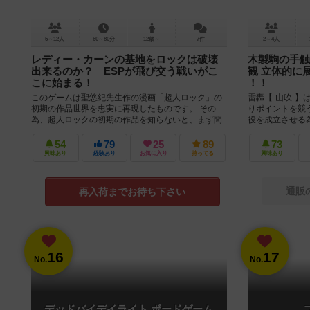
5～12人
60～80分
12歳～
7件
2～4人
レディー・カーンの基地をロックは破壊
木製駒の手触
出来るのか？ ESPが飛び交う戦いがこ
観 立体的に
こに始まる！
！！
このゲームは聖悠紀先生作の漫画「超人ロック」の
雷轟【-山吹-】
初期の作品世界を忠実に再現したものです。 その
りポイントを競
為、超人ロックの初期の作品を知らないと、まず間
役を成立させる
違いなく面白くないと思います。 ...
の術で解放しなけ
54
79
25
89
73
興味あり
経験あり
お気に入り
持ってる
興味あり
通販
再入荷までお待ち下さい
16
17
No.
No.
デッドバイデイライト ボードゲーム