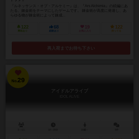
『ルネッサンス・オブ・アルケミー』は、『Ars Alchimia』の続編にあ
たる、錬金術をテーマにしたゲームです。 錬金術が高度に発達し、あ
らゆる物が錬金術によって錬成...
122
68
19
122
興味あり
経験あり
お気に入り
持ってる
再入荷までお待ち下さい
29
No.
アイドルアライブ
IDOL ALIVE
2～4人
10～20分
10歳～
5件