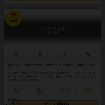
9
No.
ドングリシュギ
Acornism
2～4人
15～20分
5歳～
3件
動物たちを、動物たちの欲しい数のどんぐりで囲んで、満腹にさせよ
う！
ゲムマ2023秋新作 タイル配置パズル Acornism ドングリシュギ 食
欲の秋。それは動物たちにとって最も美味しい季節です。 森のどんぐ
りは艶やかな茶色に染ま...
32
58
10
98
興味あり
経験あり
お気に入り
持ってる
カートに追加する