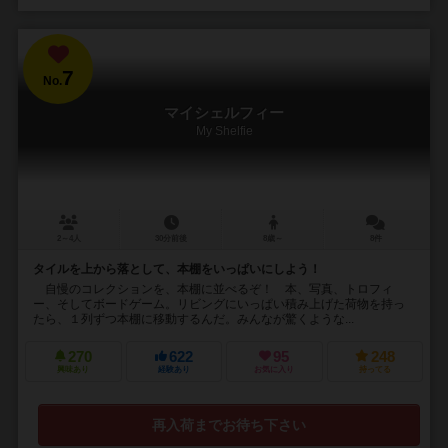
7
No.
マイシェルフィー
My Shelfie
2～4人
30分前後
8歳～
8件
タイルを上から落として、本棚をいっぱいにしよう！
自慢のコレクションを、本棚に並べるぞ！ 本、写真、トロフィ
ー、そしてボードゲーム。リビングにいっぱい積み上げた荷物を持っ
たら、１列ずつ本棚に移動するんだ。みんなが驚くような...
270
622
95
248
興味あり
経験あり
お気に入り
持ってる
再入荷までお待ち下さい