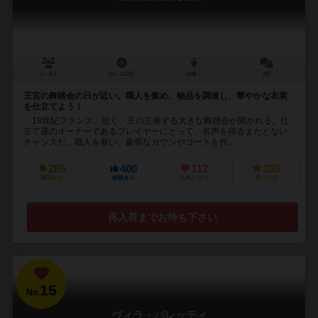
1～5人
60～120分
14歳～
4件
王宮の舞踏会の日が近い。職人を集め、物品を調達し、華やかな衣装
を仕立てよう！
18世紀フランス。近く、王の主催する大きな舞踏会が開かれる。仕
立て屋のオーナーであるプレイヤーにとって、名声を得るまたとない
チャンスだ。職人を雇い、豪華なガウンやコートを作...
285
400
112
335
興味あり
経験あり
お気に入り
持ってる
再入荷までお待ち下さい
15
No.
ヴィラ・パレッティ