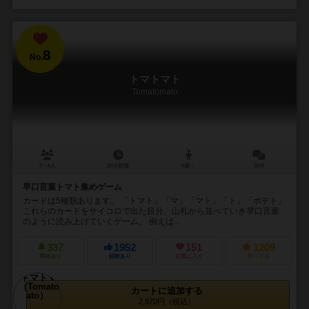
8
No.
トマトマト
Tomatomato
3～6人
20分前後
6歳～
35件
早口言葉トマト集めゲーム
カードは5種類あります。 「トマト」「マ」「マト」「ト」「ポテト」
これらのカードをサイコロで出た目分、山札から並べていき早口言葉
のように読み上げていくゲーム。 例えば...
337
1952
151
1209
興味あり
経験あり
お気に入り
持ってる
カートに追加する
2,970円（税込）