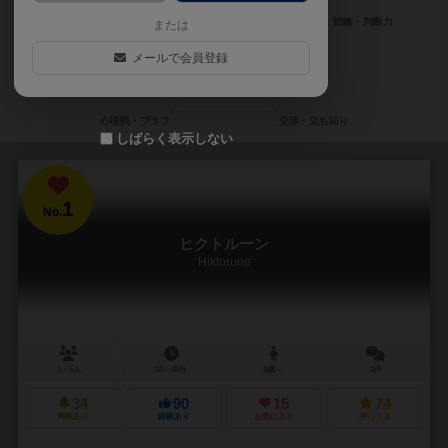
または
メールで会員登録
しばらく表示しない
1
No.
ヒクトルーン
Hiktorune
1～5人
10～45分
9歳～
1件
34
90
15
74
興味あり
経験あり
お気に入り
持ってる