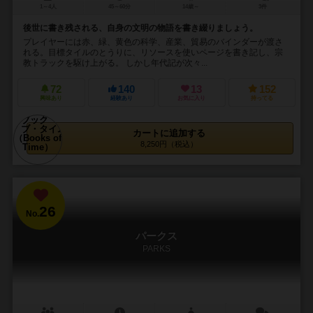
1～4人
45～60分
14歳～
3件
後世に書き残される、自身の文明の物語を書き綴りましょう。
プレイヤーには赤、緑、黄色の科学、産業、貿易のバインダーが渡さ
れる。目標タイルのとうりに、リソースを使いページを書き記し、宗
教トラックを駆け上がる。 しかし年代記が次々...
72
140
13
152
興味あり
経験あり
お気に入り
持ってる
カートに追加する
8,250円（税込）
26
No.
パークス
PARKS