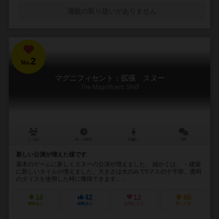
通販の取り扱いがありません
2
No.
マグニフィセント：拡張 スヌー
The Magnificent: SNØ
1～5人
60～120分
14歳～
1件
新しい公演が増えた様です
基本のゲームに新しくスヌーの公演が増えました。 細かくは、 ・建築
に新しいタイルが増えました。大きさは大のみで5マスの十字形。透明
のダイスを使用した時に獲得できます。...
18
42
12
66
興味あり
経験あり
お気に入り
持ってる