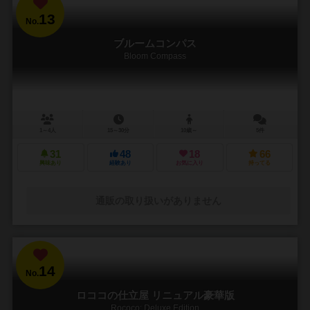
13
No.
ブルームコンパス
Bloom Compass
1～4人
15～30分
10歳～
5件
31
48
18
66
興味あり
経験あり
お気に入り
持ってる
通販の取り扱いがありません
14
No.
ロココの仕立屋 リニュアル豪華版
Rococo: Deluxe Edition