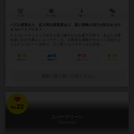
2～4人
20～40分
8歳～
4件
パズル要素あり、拡大再生産要素あり、運と戦略の両方が試されるチ
ョコレートバトル！
チョコレートショップが立ち並ぶ賑やかなお菓子の街で、あなたは夢
を追いかける新人ショコラティエ。お客様を感動させるべく宝石のよ
うなチョコレートを作り、三ツ星ショコラティエを目指...
78
66
24
76
興味あり
経験あり
お気に入り
持ってる
通販の取り扱いがありません
22
No.
エバーグリーン
Evergreen