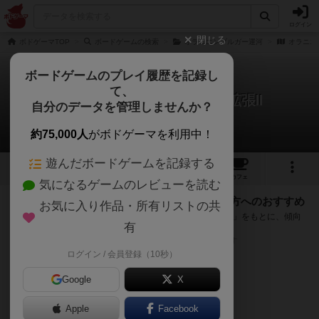
ログイン
閉じる
ボドゲーマTOP
ボードゲームの検索
オラニエンブルガー運河
オラニエ
ボードゲームのプレイ履歴を記録し
て、
オラニエンブルガー運河：拡張Ⅱ
自分のデータを管理しませんか？
次のおすすめボードゲーム
約75,000人
がボドゲーマを利用中！
遊んだボードゲームを記録する
1
14
トップ
画像
動画
レビュー
カフェ
気になるゲームのレビューを読む
『オラニエンブルガー運河：拡張Ⅱ』が好きな方へのおすすめ
お気に入り作品・所有リストの共
このゲームのトップページで投票された「プレイ感の評価」をもとに、傾向
有
が近いボードゲームをランキング形式で紹介します。
※リストには一定の投票数がある作品のみを表示しています
ログイン / 会員登録（10秒）
Google
X
Apple
Facebook