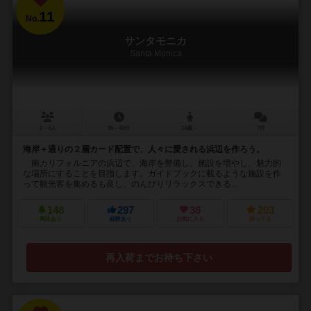
11
No.
サンタモニカ
Santa Monica
2～4人
35～40分
14歳～
7件
海岸＋通りの２層カード配置で、人々に愛される浜辺を作ろう。
南カリフォルニアの浜辺で、海岸を整備し、施設を増やし、魅力的
な場所にすることを目指します。ガイドブックに載るような施設を作
って観光客を集めるも良し、のんびりリラックスできる...
148
297
38
203
興味あり
経験あり
お気に入り
持ってる
再入荷までお待ち下さい