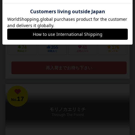
Quadro Color
1～5人
10分前後
6歳～
7件
74
355
41
176
興味あり
経験あり
お気に入り
持ってる
再入荷までお待ち下さい
17
No.
モリノカエリミチ
Through The Forest