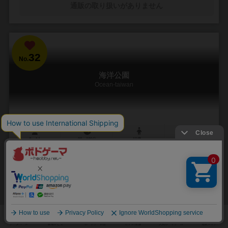
通販の取り扱いがありません
32
No.
海洋公園
Ocean-taiwan
2～4人
90～120分
10歳～
3件
魚を買って水族館の人気を高め、収益を増やす拡大再生産。魚には
様々な特殊能力あり。成長したり、子供が増えることも。設備やゴミ
処理能力を強化し、魚の健康を維持するのも大事です。
水族館を作ろう！ 中国の静言思桌游による水族館経営ゲーム。 多様な
海水魚を集めて魅力的な水族館を作りましょう。 プレイヤーは毎ラウ
ンド海水魚...
79
79
12
72
興味あり
経験あり
お気に入り
持ってる