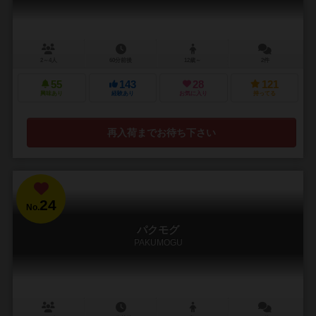
2～4人
60分前後
12歳～
2件
55
143
28
121
興味あり
経験あり
お気に入り
持ってる
再入荷までお待ち下さい
24
No.
パクモグ
PAKUMOGU