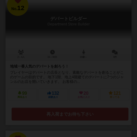
12
No.
デパートビルダー
Department Store Builder
2～4人
15～30分
10歳～
3件
地域一番人気のデパートを創ろう！
プレイヤーはデパートの店長となり、素敵なデパートを創ることがこ
のゲームの目的です。 地下1階、地上4階建てのデパートに7つのジャ
ンルのお店を開いていきます。 お客様の...
99
132
20
121
興味あり
経験あり
お気に入り
持ってる
再入荷までお待ち下さい