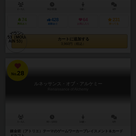
2～5人
30分前後
6歳～
4件
74
428
64
231
興味あり
経験あり
お気に入り
持ってる
カートに追加する
3,960円（税込）
28
No.
ルネッサンス・オブ・アルケミー
Renaissance of Alchemy
3～5人
80～120分
14歳～
6件
錬金術（アトリエ）テーマのゲームワーカープレイスメント＆カード
ドラフト