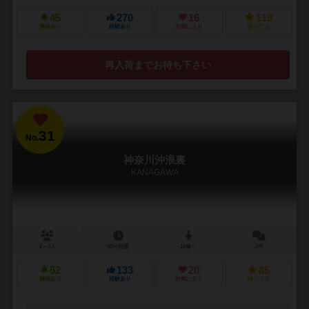
45
270
16
119
興味あり
経験あり
お気に入り
持ってる
再入荷までお待ち下さい
31
No.
神奈川沖浪裏
KANAGAWA
2～4人
45分前後
10歳～
2件
52
133
20
85
興味あり
経験あり
お気に入り
持ってる