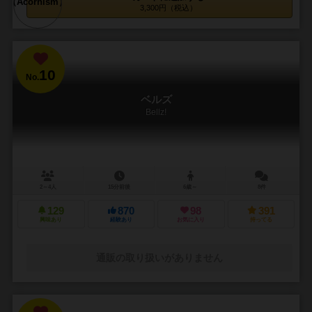
3,300円（税込）
10
No.
ベルズ
Bellz!
2～4人
15分前後
6歳～
8件
129
870
98
391
興味あり
経験あり
お気に入り
持ってる
通販の取り扱いがありません