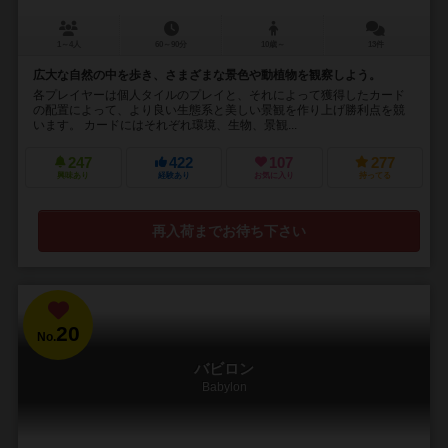
1～4人
60～90分
10歳～
13件
広大な自然の中を歩き、さまざまな景色や動植物を観察しよう。
各プレイヤーは個人タイルのプレイと、それによって獲得したカード
の配置によって、より良い生態系と美しい景観を作り上げ勝利点を競
います。 カードにはそれぞれ環境、生物、景観...
247
422
107
277
興味あり
経験あり
お気に入り
持ってる
再入荷までお待ち下さい
20
No.
バビロン
Babylon