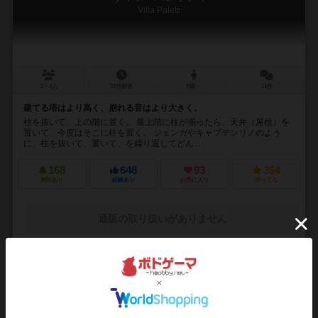
Villa Paletti
2～4人
30分前後
8歳～
11件
建てる塔はより高く、崩れる音はより大きく。
柱を抜いて、上の階に置く。 最上階に柱が揃ったら、天井（屋根）を
置いて、今度はそこに柱を置く。 ジェンガやキャプテンリノのよう
に、柱を抜いて、置いて、を繰り返してどん...
168
648
93
354
興味あり
経験あり
お気に入り
持ってる
通販の取り扱いがありません
16
No.
クアドロカラー