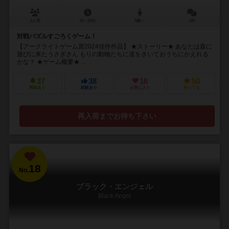
2人用
15～20分
8歳～
2件
対戦パズルすごろくゲーム！
【アークライトゲーム賞2024佳作作品】 ★ストーリー★ あなたは森に
遊びに来たうさぎさん もりの動物たちに道をきいておうちにかえれる
かな？ ★ゲーム概要★ ...
37
38
16
50
興味あり
経験あり
お気に入り
持ってる
再入荷までお待ち下さい
18
No.
ブラック・エンジェル
Black Angel