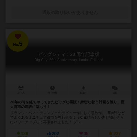
通販の取り扱いがありません
5
No.
ビッグシティ：20 周年記念版
Big City: 20th Anniversary Jumbo Edition!
2～4人
45～60分
13歳～
16件
20年の時を経てやってきたビッグな再販！綿密な都市計画を練り、巨
大都市の建設に臨もう！
フランツ・ベノ・デロンジェのデビュー作にして意欲作。 博物館など
でよくあるミニチュア都市を思わせるような素晴らしい内容物がさら
にパワーアップして再販されました！ プレ...
128
202
48
237