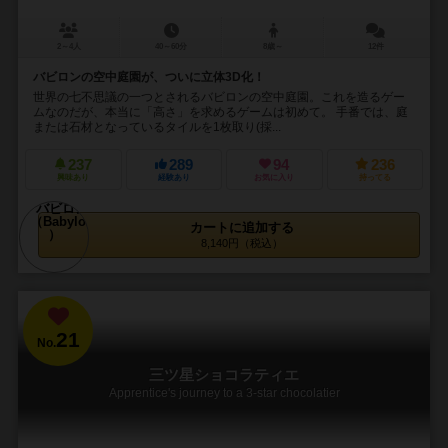
2～4人
40～60分
8歳～
12件
バビロンの空中庭園が、ついに立体3D化！
世界の七不思議の一つとされるバビロンの空中庭園。これを造るゲー
ムなのだが、本当に「高さ」を求めるゲームは初めて。 手番では、庭
または石材となっているタイルを1枚取り(採...
237
289
94
236
興味あり
経験あり
お気に入り
持ってる
カートに追加する
8,140円（税込）
21
No.
三ツ星ショコラティエ
Apprentice's journey to a 3-star chocolatier