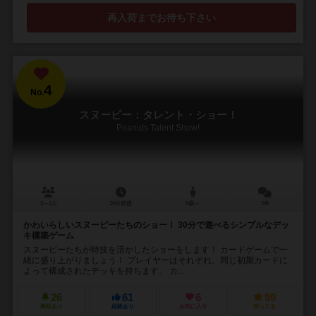
再入荷までお待ち下さい
4
No.
スヌーピー：タレント・ショー！
Peanuts Talent Show!
2～4人
30分前後
8歳～
2件
かわいらしいスヌーピーたちのショー！ 30分で遊べるシンプルなデッ
キ構築ゲーム
スヌーピーたちが特技を活かしたショーをします！ カードゲームで一
緒に盛り上がりましょう！ プレイヤーはそれぞれ、同じ初期カードに
よって構成されたデッキを持ちます。 カ...
26
61
6
99
興味あり
経験あり
お気に入り
持ってる