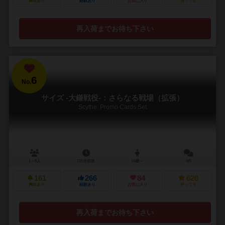
興味あり
経験あり
お気に入り
持ってる
再入荷までお待ち下さい
6
No.
サイズ -大鎌戦役-：さらなる戦場（拡張）
Scythe: Promo Cards Set
1～5人
115分前後
14歳～
4件
161
266
84
620
興味あり
経験あり
お気に入り
持ってる
再入荷までお待ち下さい