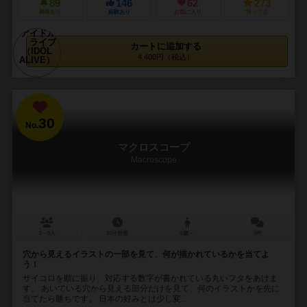
89
146
62
273
興味あり
経験あり
お気に入り
持ってる
カートに追加する
4,400円（税込）
30
No.
マクロスコープ
Macroscope
2～6人
30分前後
6歳～
9件
穴から見えるイラストの一部を見て、何が描かれているかを当てよ
う！
サイコロを順に振り、対応する数字が書かれている丸いフタをあけま
す。 あいている穴から見える部分だけを見て、何のイラストかを先に
当てたら勝ちです。 日本の好みとは少し変...