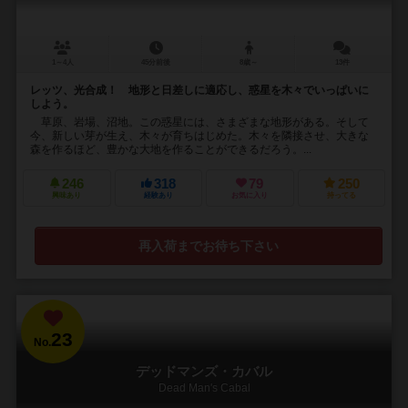
1～4人
45分前後
8歳～
13件
レッツ、光合成！ 地形と日差しに適応し、惑星を木々でいっぱいに
しよう。
草原、岩場、沼地。この惑星には、さまざまな地形がある。そして
今、新しい芽が生え、木々が育ちはじめた。木々を隣接させ、大きな
森を作るほど、豊かな大地を作ることができるだろう。...
246
318
79
250
興味あり
経験あり
お気に入り
持ってる
再入荷までお待ち下さい
23
No.
デッドマンズ・カバル
Dead Man's Cabal