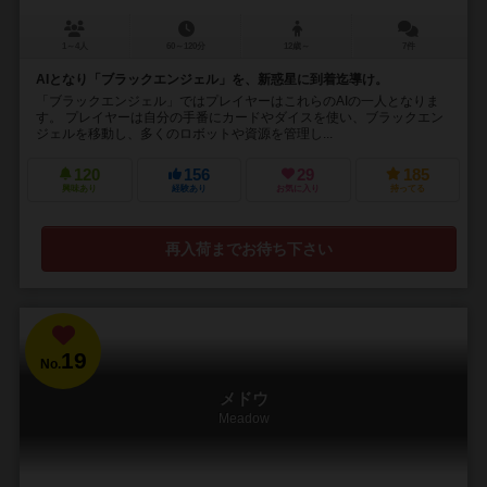
1～4人
60～120分
12歳～
7件
AIとなり「ブラックエンジェル」を、新惑星に到着迄導け。
「ブラックエンジェル」ではプレイヤーはこれらのAIの一人となりま
す。 プレイヤーは自分の手番にカードやダイスを使い、ブラックエン
ジェルを移動し、多くのロボットや資源を管理し...
120
156
29
185
興味あり
経験あり
お気に入り
持ってる
再入荷までお待ち下さい
19
No.
メドウ
Meadow