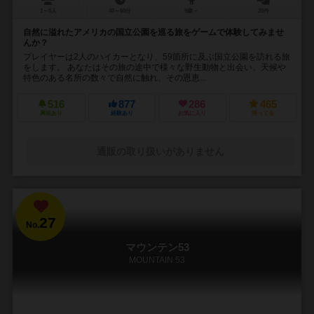
1～5人
40～60分
9歳～
20件
自然に溢れたアメリカの国立公園を巡る旅をゲームで体験してみませ
んか？
プレイヤーは2人のハイカーとなり、59箇所に及ぶ国立公園を訪れる旅
をします。 あなたはその旅の途中で様々な野生動物と出会い、天候や
特色のある名所の数々で自然に触れ、その恩恵...
516
877
286
465
興味あり
経験あり
お気に入り
持ってる
通販の取り扱いがありません
27
No.
マウンテン53
MOUNTAIN 53