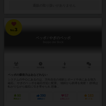
通販の取り扱いがありません
3
No.
ベッポ / やぎのベッポ
Beppo der Bock
2～4人
15分前後
5歳～
7件
ベッポの爆発力はあなどれない
システムの中心にあるのは、方向自在の傾斜とボード中央にある強力
磁石。 やぎのベッポを磁石付近に配置。 傾斜から鉄球を発射！ 鉄球は
転がりながら磁石に引き寄せられ 想像...
90
390
57
183
興味あり
経験あり
お気に入り
持ってる