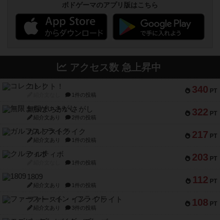
ボドゲーマのアプリ版はこちら
アクセス数 急上昇中
コレクト！
340
PT
紹介文なし
1件の投稿
無限まちがいさがし
322
PT
紹介文あり
2件の投稿
ガルフストライク
217
PT
紹介文あり
1件の投稿
クルティボ
203
PT
紹介文なし
1件の投稿
1809
112
PT
紹介文あり
1件の投稿
ファースト・イン・フライト
108
PT
紹介文あり
3件の投稿