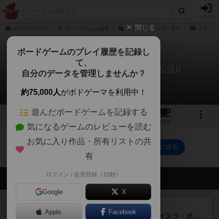
ログイン
閉じる
ボドゲーマTOP
ボードゲームの検索
オラニエンブルガー運河
オラニエ
ボードゲームのプレイ履歴を記録し
て、
オラニエンブルガー運河：拡張Ⅱ
自分のデータを管理しませんか？
0件のレビュー
約75,000人
がボドゲーマを利用中！
遊んだボードゲームを記録する
1
14
トップ
画像
動画
レビュー
カフェ
気になるゲームのレビューを読む
お気に入り作品・所有リストの共
オラニエンブルガー運河：拡張Ⅱのトップに戻る
有
ログイン / 会員登録（10秒）
会員の新しい投稿
Google
X
ルール/インスト
画像付き
充実
Apple
Facebook
キャプテン・フリップ：イスラ・ボンバ