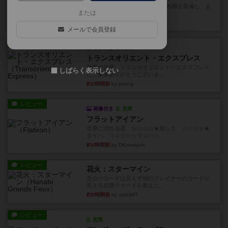
イスラ・ボンバを探しに出航!潜水艦を装備し、あ
または
なたの乗組員を監獄から解...
約2時間前
by jurong
メールで会員登録
ルール/インスト
画像付き
充実
トランスオリエント・エクスプレス
乗客の皆様、トランスオリエント・エクスプレス
しばらく表示しない
にご乗車ありがとうございま...
約2時間前
by jurong
レビュー
画像付き
充実
フラットアイアン
世界に浸れる度 ☆☆☆☆★楽しさ ☆☆☆☆★
タイパ ☆☆☆☆☆マンハッ...
約4時間前
by DKnewyork
レビュー
花火：スターマイン
自分のカードは見えず他のプレイヤーのカードが
見える状態でカードを教えた...
約5時間前
by mob567
レビュー
充実