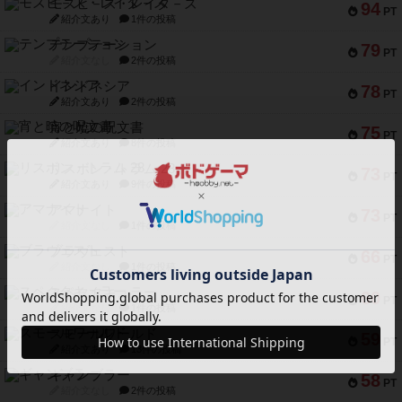
モズビ－ズ・レイダ－ズ
94
PT
紹介文あり
1件の投稿
テンプテーション
79
PT
紹介文なし
2件の投稿
インドネシア
78
PT
紹介文あり
2件の投稿
宵と暁の呪文書
75
PT
紹介文あり
8件の投稿
リスボン・トラム 28
73
PT
紹介文あり
9件の投稿
アマナイト
73
PT
紹介文なし
1件の投稿
ブラヴェスト
66
PT
紹介文なし
1件の投稿
スペクタキュラー
60
PT
紹介文なし
1件の投稿
スモールワールド
59
PT
紹介文あり
13件の投稿
ギャンブラー
58
PT
紹介文なし
2件の投稿