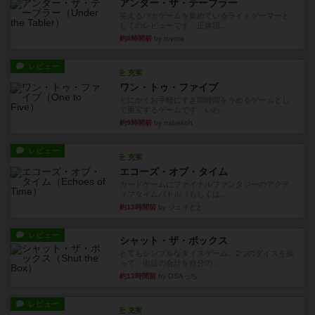
アンダー・ザ・テーブラー
笑えるバカゲームを集めているライトゲーマーと
してのレビューです。正体隠...
約8時間前
by toyota
レビュー
充実
ワン・トゥ・ファイブ
とにかくお手軽にすき間時間をうめるゲームとし
て重宝するゲームです。いわ...
約9時間前
by nabekoh
レビュー
充実
エコーズ・オブ・タイム
カードゲームにファイナルファンタジーのアクテ
ィブタイムバトル（もしくは...
約13時間前
by ジェイとと
レビュー
シャット・ザ・ボックス
とてもシンプルなダイスゲーム。2つのダイスを振
って、出目の合計を自分の...
約13時間前
by OSAっち
レビュー
充実