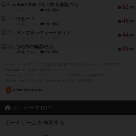
Bitter End ブタペスト救出作戦
52
PT
紹介文なし
1件の投稿
ラピード
46
PT
紹介文なし
1件の投稿
ザ・フラッフィー・ライト
44
PT
紹介文なし
0件の投稿
ふたつの城の物語
39
PT
紹介文あり
6件の投稿
※Apple、Apple のロゴ は、米国および他の国々で登録されたApple Inc.の商標です。
※App Store は、Apple Inc.のサービスマークです。
※Android は、グーグル インコーポレイテッドの商標または登録商標です。
※Google Play とそのロゴは、Google Inc.の商標または登録商標です。
ボドゲーマTOP
ボードゲームを検索する