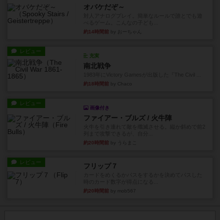
オバケだぞ～
対人アナログプレイ。簡単なルールで誰とでも遊
べるゲーム。こんなの子ども...
約14時間前
by おーちゃん
レビュー
充実
南北戦争
1983年にVictory Gamesが出版した『The Civil ...
約18時間前
by Chaco
レビュー
画像付き
ファイアー・ブルズ / 火牛陣
火牛を引き連れて敵を殲滅させる。縦か斜めで前2
列まで攻撃できるが、自分...
約20時間前
by うらまこ
レビュー
フリップ７
カードをめくるかパスをするかを決めてパスした
時のカード数字が得点になる...
約20時間前
by mob567