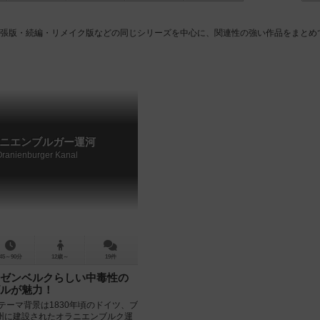
拡張版・続編・リメイク版などの同じシリーズを中心に、関連性の強い作品をまとめ
ニエンブルガー運河
Oranienburger Kanal
45～90分
12歳～
19件
ゼンベルクらしい中毒性の
ルが魅力！
テーマ背景は1830年頃のドイツ、ブ
州に建設されたオラニエンブルク運