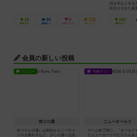
河を中心とする
区分けされた産業
16
34
9
132
183
興味あり
経験あり
お気に入り
持ってる
興味あり
会員の新しい投稿
レビュー
戦略やコツ
街コロ通
ニューオールド
街コロとの違いは初めから二つサイ
ゲーム終了時に、「オールド
コロを振れるなど、少しの違いはあ
とニューカードのどちらもある