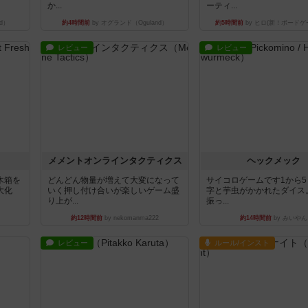
か...
ーティ...
d）
約4時間前
by オグランド（Oguland）
約5時間前
by ヒロ(新！ボードゲ
レビュー
レビュー
ュ
メメントオンラインタクティクス
ヘックメック
木箱を
どんどん物量が増えて大変になって
サイコロゲームです1から
大化
いく押し付け合いが楽しいゲーム盛
字と芋虫がかかれたダイス
り上が...
振っ...
約12時間前
by nekomanma222
約14時間前
by みいやん
レビュー
ルール/インスト