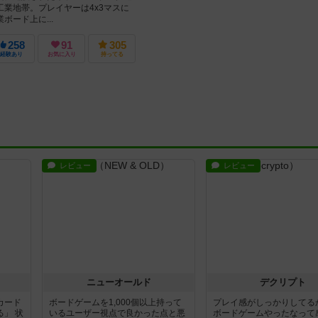
工業地帯。プレイヤーは4x3マスに
ボード上に...
258
91
305
経験あり
お気に入り
持ってる
レビュー
レビュー
ニューオールド
デクリプト
カード
ボードゲームを1,000個以上持って
プレイ感がしっかりしてる
」 状
いるユーザー視点で良かった点と悪
ボードゲームやったなって