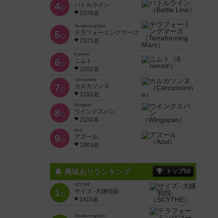
4
バトルライン
位
2378名
Terraforming Mars
5
テラフォーミングマーズ
位
2371名
6 nimmt!
6
ニムト
位
2202名
Carcassonne
7
カルカソンヌ
位
2191名
Wingspan
8
ウイングスパン
位
2150名
Azul
9
アズール
位
1903名
興味ありランキング
トップ50
SCYTHE
1
サイズ -大鎌戦役-
位
2415名
Terraforming Mars