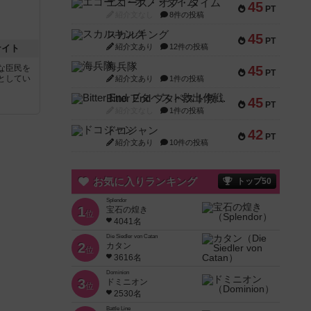
エコーズ・オブ・タイム
45
PT
紹介文なし
8件の投稿
スカルキング
45
PT
紹介文あり
12件の投稿
ナイト
海兵隊
45
な臣民を
PT
としてい
紹介文あり
1件の投稿
Bitter End ブタペスト救出作戦
45
PT
紹介文なし
1件の投稿
ドコジャン
42
PT
紹介文あり
10件の投稿
お気に入りランキング
トップ50
Splendor
1
宝石の煌き
位
4041名
Die Siedler von Catan
2
カタン
位
3616名
Dominion
3
ドミニオン
位
2530名
Battle Line