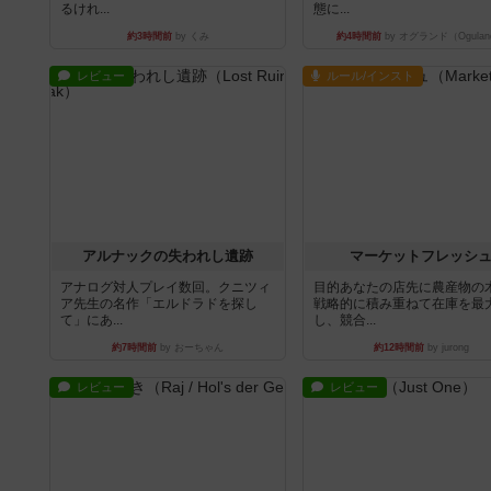
るけれ...
態に...
約3時間前
by くみ
約4時間前
by オグランド（Ogulan
レビュー
ルール/インスト
アルナックの失われし遺跡
マーケットフレッシ
アナログ対人プレイ数回。クニツィ
目的あなたの店先に農産物の
ア先生の名作「エルドラドを探し
戦略的に積み重ねて在庫を最
て」にあ...
し、競合...
約7時間前
by おーちゃん
約12時間前
by jurong
レビュー
レビュー