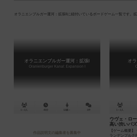
オラニエンブルガー運河：拡張Ⅱに紐付いているボードゲーム一覧です。
オラニエンブルガー運河：拡張Ⅰ
オラ
Oranienburger Kanal: Expansion I
1～2人
45分
12歳～
1件
1～2人
ウヴェ・ロー
高い渋いパズ
【ゲーム概要】 
作品説明文の編集者を募集中
ランデンブルク