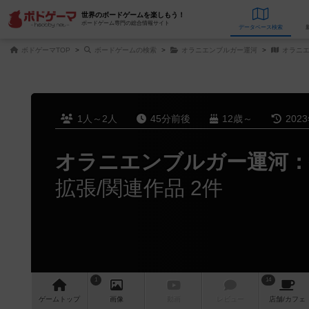
世界のボードゲームを楽しもう！
ボードゲーム専門の総合情報サイト
データベース
検
ボドゲーマTOP
ボードゲームの検索
オラニエンブルガー運河
オラニエ
1人～2人
45分前後
12歳～
202
オラニエンブルガー運河：
拡張/関連作品 2件
1
14
ゲーム
トップ
画像
動画
レビュー
店舗/
カフェ