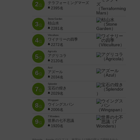
2
テラフォーミングマーズ
位
2395名
Stone Garden
3
枯山水
位
2281名
Viticulture
4
ワイナリーの四季
位
2272名
Agricola
5
アグリコラ
位
2120名
Azul
6
アズール
位
2034名
Splendor
7
宝石の煌き
位
2029名
Wingspan
8
ウイングスパン
位
2006名
7 Wonders
9
世界の七不思議
位
1920名
※Apple、Apple のロゴ は、米国および他の国々で登録された