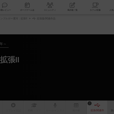
索
新着レビュー
ボードゲーム会
コミュニティ
掲示板一覧
ンブルガー運河：拡張Ⅱ
拡張版/関連作品
3年～
拡張Ⅱ
2
リプレイ
日記
戦略
・コツ
ルール
/インスト
掲示板
拡張/関連
作
次