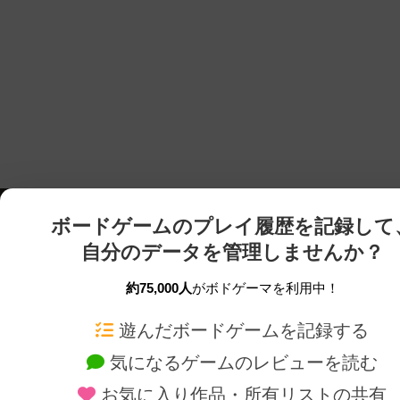
ボードゲームのプレイ履歴を記録して
自分のデータを管理しませんか？
約75,000人
がボドゲーマを利用中！
ボドゲーマTOP
ボードゲーム通販
遊んだボードゲームを記録する
気になるゲームのレビューを読む
ボードゲームを検索する
新作・再入荷情報
お気に入り作品・所有リストの共有
ボードゲームの新着レビュー
定番ボードゲームの通販