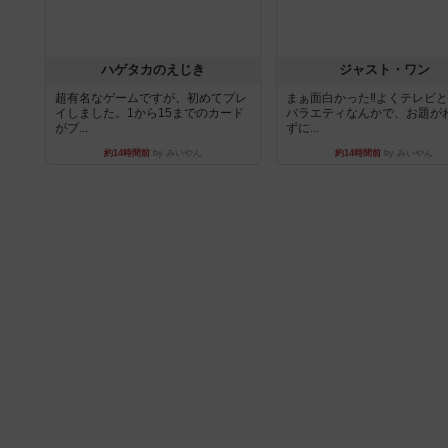
ハゲタカのえじき
ジャスト・ワン
超有名なゲームですが、初めてプレ
まぁ面白かった‼️よくテレビ
イしました。1から15までのカード
バラエティなんかで、お題が
がプ...
ずに...
約14時間前
by みいやん
約14時間前
by みいやん