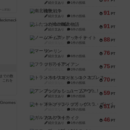
PT
紹介文あり
1件の投稿
ーム家族)
南北戦争
91
PT
紹介文あり
1件の投稿
ふたつの城の物語
91
PT
紹介文あり
6件の投稿
ノームズ・アット・ナイト
88
PT
紹介文なし
1件の投稿
マーリン
76
PT
紹介文あり
6件の投稿
フラットアイアン
75
PT
紹介文なし
2件の投稿
5までの数
トランスオリエント・エクスプレス
70
PT
。これを
紹介文なし
1件の投稿
アンブッシュ！：ムーブアウト！
59
PT
紹介文あり
1件の投稿
キャプテン・フリップ：イスラ・ボンバ
51
PT
紹介文なし
2件の投稿
ガルフストライク
46
PT
紹介文あり
1件の投稿