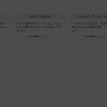
ピタッコカルタ
ノームズ・アット・
とかの
ボドゲ相席会でプレイしましたひら
ベネボレンス女王は、忠実
わから
がなが書かれたカードを2枚まで手
称えるための祝宴を開こう
をつけ...
ます。...
約14時間前
by みいやん
約15時間前
by jurong