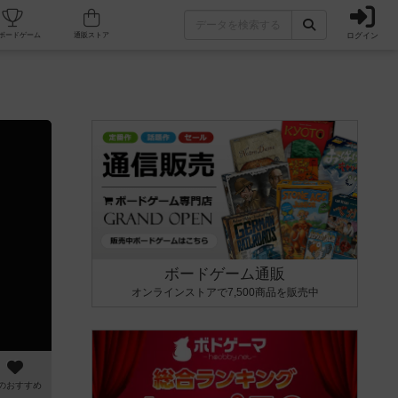
ログイン
カフェ/店舗
人気ボードゲーム
通販ストア
ボードゲーム通販
オンラインストアで7,500商品を販売中
のおすすめ