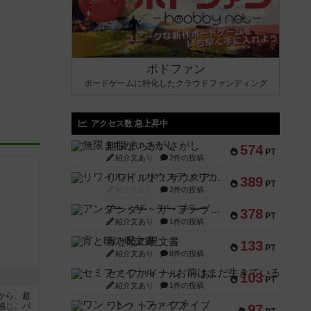
ボドファン
ボードゲームに特化したクラウドファンディング
アクセス数 急上昇中
無限まちがいさがし
574
PT
紹介文あり
2件の投稿
リワイルド：サウスアメリカ
389
PT
紹介文なし
2件の投稿
アンダー・ザ・テーブラー
378
PT
紹介文あり
1件の投稿
宵と暁の呪文書
133
PT
紹介文あり
8件の投稿
セミファイナル ～お前はまだ生きている～
103
PT
紹介文あり
1件の投稿
から、超
ワン・トゥ・ファイブ
感じ。パ
97