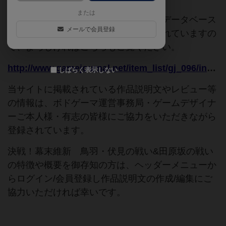
または
このページは情報が不足しています。データベース
メールで会員登録
追加申請時に以下の参考URLが入力されていますの
で、よろしければこちらもご覧ください。
http://www.gamejournal.net/item_list/gj_096/index.html
しばらく表示しない
当サイトに掲載されている作品説明文やレビュー等
の情報は、ボドゲーマ運営事務局・ゲームデザイナ
ーご本人様・有志の皆様にご協力をいただきながら
登録されています。
決戦！幕末維新 鳥羽・伏見の戦い&田原坂の戦い
の特徴や概要を御存知の方は、ヘッダーメニューか
らログイン/会員登録し作品説明文の作成/編集にご
協力いただければ幸いです。