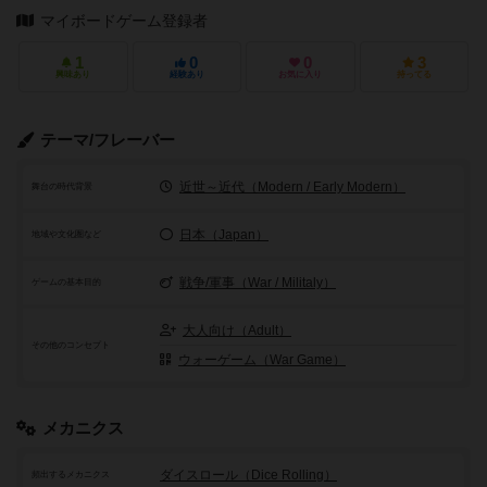
マイボードゲーム登録者
1
0
0
3
興味あり
経験あり
お気に入り
持ってる
テーマ/フレーバー
近世～近代（Modern / Early Modern）
舞台の時代背景
日本（Japan）
地域や文化圏など
戦争/軍事（War / Militaly）
ゲームの基本目的
大人向け（Adult）
その他のコンセプト
ウォーゲーム（War Game）
メカニクス
ダイスロール（Dice Rolling）
頻出するメカニクス