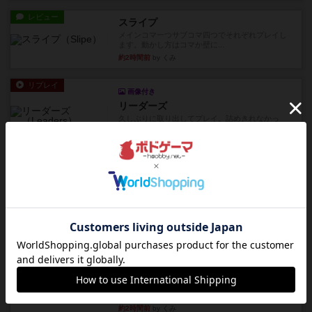
レビュー
スライプ
メインコマ一つサブコマ四つでそれぞれプレイし
ます。動かし方はコマか壁に...
約2時間前
by くみ
リプレイ
画像付き
リーダーズ
久しぶりに取り出してプレイ。詰めきれなかっ
た…であっさり追い込まれて負...
約2時間前
by くみ
リプレイ
画像付き
ブリックス
久しぶりに取り出してプレイ。記号担当と色担当
に分かれてプレイ。あかんか...
約2時間前
by くみ
レビュー
画像付き
ダグエイトチェス
チェスなのに、ほんの10分で終わります。動きで
敵のコマの種類が分かれば...
約2時間前
by くみ