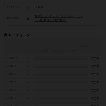
未登録
アートワーク
株式会社シミュレーションジャーナル
関連企業/団体
（Simulation Journal co.)
レーティング
レーティングを行うには
ログイン
が必要です
-
非公開
10点の人
-
非公開
9点の人
-
非公開
8点の人
-
非公開
7点の人
-
非公開
6点の人
-
非公開
5点の人