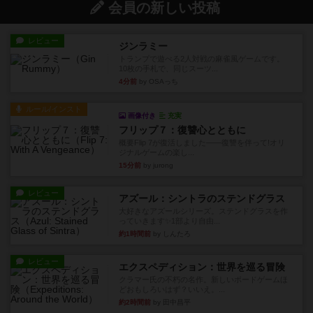
会員の新しい投稿
レビュー
ジンラミー
トランプで遊べる2人対戦の麻雀風ゲームです。
10枚の手札で、同じスーツ...
4分前
by OSAっち
ルール/インスト
画像付き
充実
フリップ７：復讐心とともに
概要Flip 7が復活しました――復讐を伴って!オリ
ジナルゲームの楽し...
15分前
by jurong
レビュー
アズール：シントラのステンドグラス
大好きなアズールシリーズ。ステンドグラスを作
っていきます✨1部より自由...
約1時間前
by しんたろ
レビュー
エクスペディション：世界を巡る冒険
クラマー氏の不朽の名作。新しいボードゲームほ
どおもしろいはず？いいえ。...
約2時間前
by 田中昌平