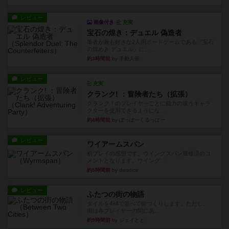
レビュー
画像付き
充実
宝石の煌き：デュエル 偽造者
筆者が最も好きな2人用ボードゲームである『宝石
の煌めき デュエル』に、...
約3時間前
by 手動人形
レビュー
充実
クランク! ：冒険者たち（拡張）
クランク！のプレイヤーごとに能力の違うキャラ
クターを使用できるようにな...
約4時間前
by ぽっぽーくるっぽー
レビュー
ワイアームスパン
初プレイの感想です。ウイングスパン履修済のコ
メントとなります。ウイング...
約5時間前
by daisdice
レビュー
ふたつの街の物語
タイルを4×4で並べて街づくりします。ただし、
街は各プレイヤーの間にあ...
約9時間前
by ジェイとと