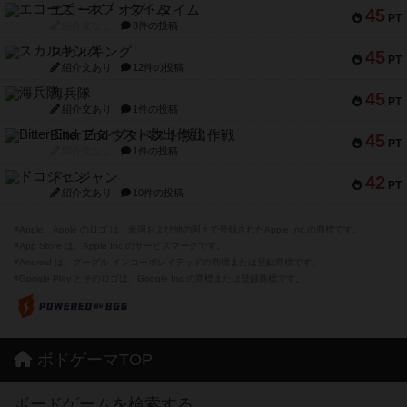
エコーズ・オブ・タイム
45
PT
紹介文なし
8件の投稿
スカルキング
45
PT
紹介文あり
12件の投稿
海兵隊
45
PT
紹介文あり
1件の投稿
Bitter End ブタペスト救出作戦
45
PT
紹介文なし
1件の投稿
ドコジャン
42
PT
紹介文あり
10件の投稿
※Apple、Apple のロゴ は、米国および他の国々で登録されたApple Inc.の商標です。
※App Store は、Apple Inc.のサービスマークです。
※Android は、グーグル インコーポレイテッドの商標または登録商標です。
※Google Play とそのロゴは、Google Inc.の商標または登録商標です。
ボドゲーマTOP
ボードゲームを検索する