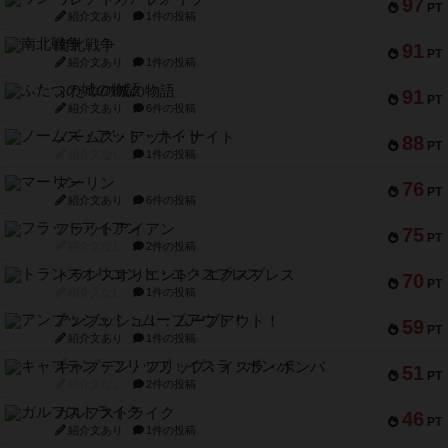
97
PT
紹介文あり
1件の投稿
南北戦争
91
PT
紹介文あり
1件の投稿
ふたつの城の物語
91
PT
紹介文あり
6件の投稿
ノームズ・アット・ナイト
88
PT
紹介文なし
1件の投稿
マーリン
76
PT
紹介文あり
6件の投稿
フラットアイアン
75
PT
紹介文なし
2件の投稿
トランスオリエント・エクスプレス
70
PT
紹介文なし
1件の投稿
アンブッシュ！：ムーブアウト！
59
PT
紹介文あり
1件の投稿
キャプテン・フリップ：イスラ・ボンバ
51
PT
紹介文なし
2件の投稿
ガルフストライク
46
PT
紹介文あり
1件の投稿