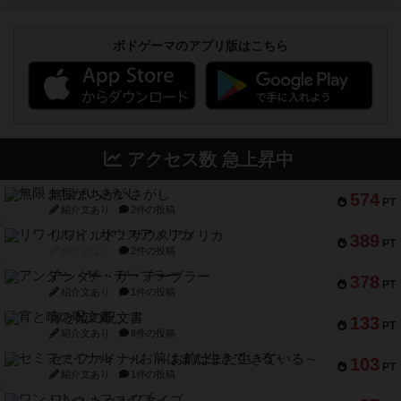
ボドゲーマのアプリ版はこちら
アクセス数 急上昇中
無限まちがいさがし
574
PT
紹介文あり
2件の投稿
リワイルド：サウスアメリカ
389
PT
紹介文なし
2件の投稿
アンダー・ザ・テーブラー
378
PT
紹介文あり
1件の投稿
宵と暁の呪文書
133
PT
紹介文あり
8件の投稿
セミファイナル ～お前はまだ生きている～
103
PT
紹介文あり
1件の投稿
ワン・トゥ・ファイブ