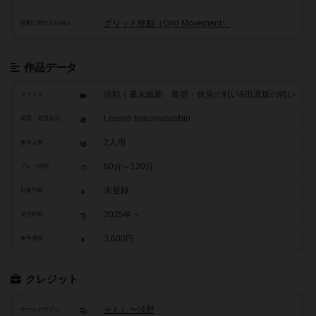
グリッド移動（Grid Movement）
移動に関する仕組み
作品データ
決戦！幕末維新 鳥羽・伏見の戦い&田原坂の戦い
タイトル
Lessen bakumatuishin
原題・英題表記
2人用
参加人数
60分～120分
プレイ時間
未登録
対象年齢
2025年～
発売時期
3,600円
参考価格
クレジット
そんし〜浅野
ゲームデザイン