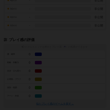
-
非公開
4点の人
-
非公開
3点の人
-
非公開
2点の人
-
非公開
1点の人
プレイ感の評価
トグルスイッチを押すとプレイ感（
※
）の投票ができます
0
運・確率
0
戦略・判断力
0
交渉・立ち回り
0
心理戦・ブラフ
0
攻防・戦闘
0
アート・外見
似たプレイ感のゲームを探す→