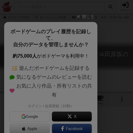
ログイン
閉じる
ボドゲーマTOP
ボードゲームの検索
決戦！幕末維新 鳥羽・伏見の戦い&田原
ボードゲームのプレイ履歴を記録し
て、
自分のデータを管理しませんか？
決戦！幕末維新 鳥羽・伏見の戦い&田原坂の
約75,000人
がボドゲーマを利用中！
戦い
Lessen bakumatuishin
遊んだボードゲームを記録する
気になるゲームのレビューを読む
お気に入り作品・所有リストの共
有
1
トップ
画像
動画
レビュー
カフェ
ログイン / 会員登録（10秒）
Google
X
ゲームジャーナル#96
Apple
Facebook
ご協力ください