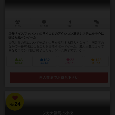
2～4人
20～30分
8歳～
6件
名作「イスファハン」のサイコロのアクション選択システムを中心に
据えた紙ペンゲーム
古代世界の港において物品や山羊を取引する商人となって、同業者の
なかで一番有名になることを目指すボードゲーム。遊ぶ人数によって
異なるラウンド数が終了したら、ゲーム終了です。ゲー...
46
162
22
123
興味あり
経験あり
お気に入り
持ってる
再入荷までお待ち下さい
24
No.
ツカナ諸島の小径