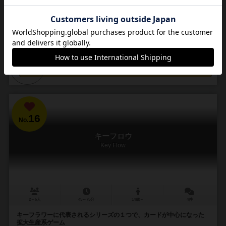
ンのゲーム 盤面はシンプルで カードディスプレイ上に個人のコマが置
かれている。 ディスプレイ...
79
231
20
182
興味あり
経験あり
お気に入り
持ってる
カートに追加する
1,980円（税込）
16
No.
キーフロウ
Key Flow
2～6人
45～75分
14歳～
4件
キーフラワーに代表されるシリーズの１つで、カードが中心になった
拡大生産系ゲーム