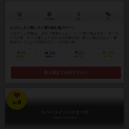
2～4人
45分前後
10歳～
7件
もどかしさと難しさと運が絡む協力ゲー！
このゲーム序盤は… あれ？簡単じゃん！という形で進みます！ が！サ
イコロ運、カード運によりなかなか列車が思い通りに動きません！😭
司令カードにより列車がでて、どの色の列...
84
151
23
125
興味あり
経験あり
お気に入り
持ってる
再入荷までお待ち下さい
8
No.
スペースインベスターズ
Space Investers