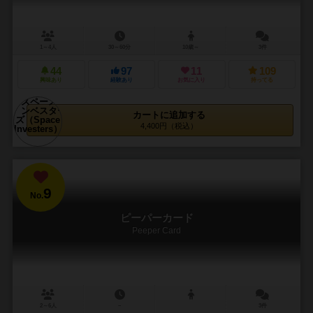
1～4人
30～60分
10歳～
3件
44
97
11
109
興味あり
経験あり
お気に入り
持ってる
カートに追加する
4,400円（税込）
9
No.
ピーパーカード
Peeper Card
2～6人
－
3件