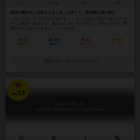
2～5人
20分前後
8歳～
10件
得点の書かれた手札をうまく拾って捨てて、数字順に並び替え
カードは、2～111の110枚です。 カードはよく混ぜて各プレーヤ
ーに12枚ずつ配ります。配られたカードは手札として持ちますが、順
番を変えてはいけません。ゲームの目...
56
391
43
227
興味あり
経験あり
お気に入り
持ってる
通販の取り扱いがありません
13
No.
エレファント
Quietville / Der Elefant im Porzellanladen