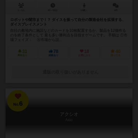
1～5人
45～60分
14歳～
4件
ロボットや闇市まで！？ ダイスを振って自分の製造会社を拡張する、
ダイスプレイスメント
自社の敷地内に施設などのカードを10枚配置するか、製品を12個作る
のを終了条件として 最も多い勝利点を目指すゲームです。 手順は ①市
場フェイズ： Ⓐ市場から設...
31
78
18
40
興味あり
経験あり
お気に入り
持ってる
通販の取り扱いがありません
6
No.
アクシオ
Axio