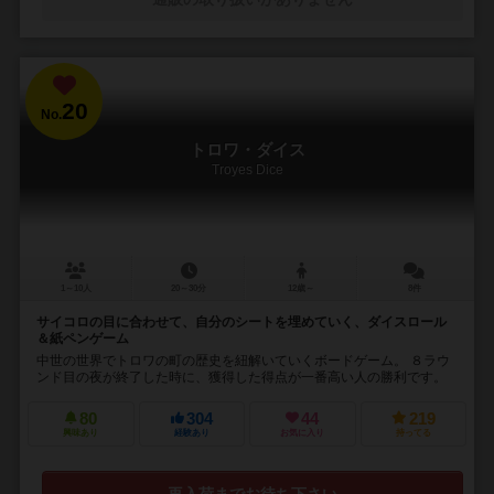
20
No.
トロワ・ダイス
Troyes Dice
1～10人
20～30分
12歳～
8件
サイコロの目に合わせて、自分のシートを埋めていく、ダイスロール
＆紙ペンゲーム
中世の世界でトロワの町の歴史を紐解いていくボードゲーム。 ８ラウ
ンド目の夜が終了した時に、獲得した得点が一番高い人の勝利です。
80
304
44
219
興味あり
経験あり
お気に入り
持ってる