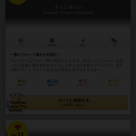
ティンダハン
Tindahan / Filipino Fruit Market
3～5人
30分前後
10歳～
4件
一番のフルーツ屋台を目指せ！
プレイヤーはフルーツ屋の店主になります。店主としてフルーツを売
ったり店員に屋台を引かせたりして売り上げを競うゲームです。店主
は毎ラウンドフルーツを売るか店員を出すかどちらか一...
62
224
21
197
興味あり
経験あり
お気に入り
持ってる
カートに追加する
1,870円（税込）
31
No.