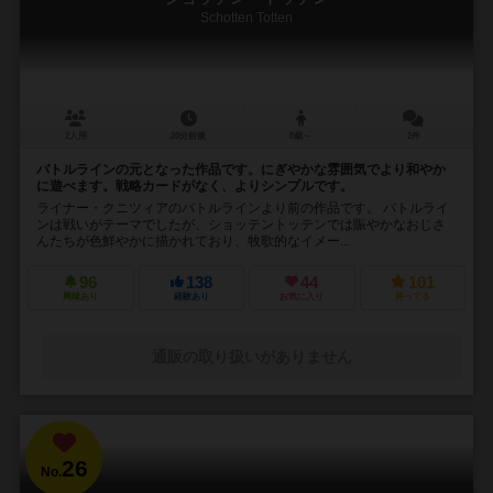
Schotten Totten
2人用
20分前後
8歳～
2件
バトルラインの元となった作品です。にぎやかな雰囲気でより和やか
に遊べます。戦略カードがなく、よりシンプルです。
ライナー・クニツィアのバトルラインより前の作品です。 バトルライ
ンは戦いがテーマでしたが、ショッテントッテンでは賑やかなおじさ
んたちが色鮮やかに描かれており、牧歌的なイメー...
96
138
44
101
興味あり
経験あり
お気に入り
持ってる
通販の取り扱いがありません
26
No.