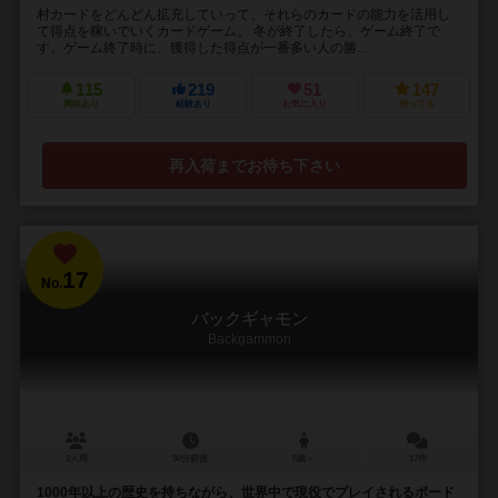
村カードをどんどん拡充していって、それらのカードの能力を活用し
て得点を稼いでいくカードゲーム。 冬が終了したら、ゲーム終了で
す。ゲーム終了時に、獲得した得点が一番多い人の勝...
115
219
51
147
興味あり
経験あり
お気に入り
持ってる
再入荷までお待ち下さい
17
No.
バックギャモン
Backgammon
2人用
30分前後
8歳～
17件
1000年以上の歴史を持ちながら、世界中で現役でプレイされるボード