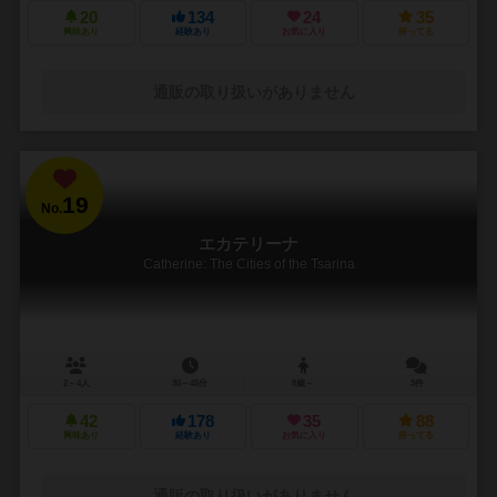
20
134
24
35
興味あり
経験あり
お気に入り
持ってる
通販の取り扱いがありません
19
No.
エカテリーナ
Catherine: The Cities of the Tsarina
2～4人
30～45分
8歳～
3件
42
178
35
88
興味あり
経験あり
お気に入り
持ってる
通販の取り扱いがありません