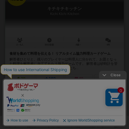
キチキチキッチン
Kichi KIchi Kitchen
2～8人
30分前後
8歳～
4件
食材を集めて料理を伝える！ リアルタイム協力料理カードゲーム
解答者ひとりと、残りのプレイヤーは料理人に分かれて、お題となっ
た料理を解答者に当ててもらう協力ゲームです。 解答者は砂時計を管
理し、残り時間を報告します。 料理人たち...
38
193
40
72
興味あり
経験あり
お気に入り
持ってる
再入荷までお待ち下さい
32