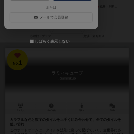
または
メールで会員登録
しばらく表示しない
1
No.
ラミィキューブ
Rummikub
2～4人
10～30分
8歳～
76件
カラフルな色と数字のタイルを上手く組み合わせて、全てのタイルを
使い切れ！
このボードゲームは、タイルを法則に従って繋げていく、全世界に多