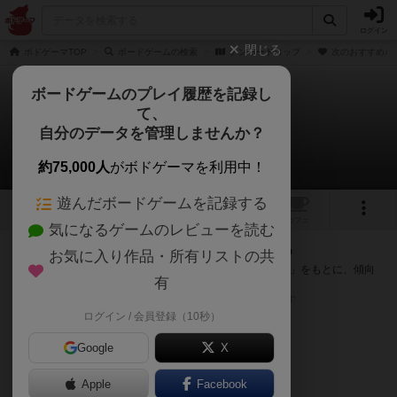
ログイン
閉じる
ボドゲーマTOP
ボードゲームの検索
ナンバードロップ
次のおすすめボ
ボードゲームのプレイ履歴を記録し
て、
ナンバードロップ
自分のデータを管理しませんか？
次のおすすめボードゲーム
約75,000人
がボドゲーマを利用中！
遊んだボードゲームを記録する
1
トップ
画像
動画
レビュー
カフェ
気になるゲームのレビューを読む
『ナンバードロップ』が好きな方へのおすすめ
お気に入り作品・所有リストの共
このゲームのトップページで投票された「プレイ感の評価」をもとに、傾向
有
が近いボードゲームをランキング形式で紹介します。
※リストには一定の投票数がある作品のみを表示しています
ログイン / 会員登録（10秒）
Google
X
Apple
Facebook