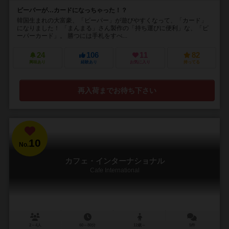
ピーパーが…カードになっちゃった！？
韓国生まれの大富豪、「ピーパー」が遊びやすくなって、「カード」
になりました！ 「まんまる」さん製作の「持ち運びに便利」な、「ピ
ーパーカード」。 勝つには手札をすべ...
24
106
11
82
興味あり
経験あり
お気に入り
持ってる
再入荷までお待ち下さい
10
No.
カフェ・インターナショナル
Cafe International
2～4人
60～80分
12歳～
5件