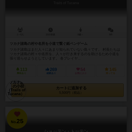
Trails of Tucana
1～8人
15分前後
8歳～
9件
ツカナ諸島の村や名所を小道で繋ぐ紙ペンゲーム
ツカナ諸島はまだ人々にあまり知られていない島々です。 村長たちは
ツカナ諸島の村々や名所を、人々が行き来するのを助けるため小道を
張り巡らせようとしています。 各プレイヤ...
113
269
54
145
興味あり
経験あり
お気に入り
持ってる
カートに追加する
5,500円（税込）
25
No.
ショッテン・トッテン