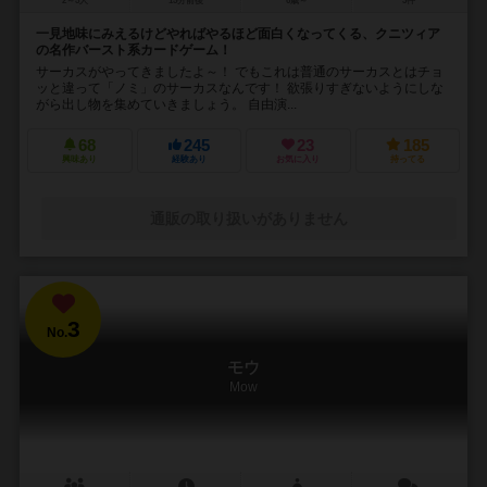
2～5人
15分前後
6歳～
3件
一見地味にみえるけどやればやるほど面白くなってくる、クニツィア
の名作バースト系カードゲーム！
サーカスがやってきましたよ～！ でもこれは普通のサーカスとはチョ
ッと違って「ノミ」のサーカスなんです！ 欲張りすぎないようにしな
がら出し物を集めていきましょう。 自由演...
68
245
23
185
興味あり
経験あり
お気に入り
持ってる
通販の取り扱いがありません
3
No.
モウ
Mow