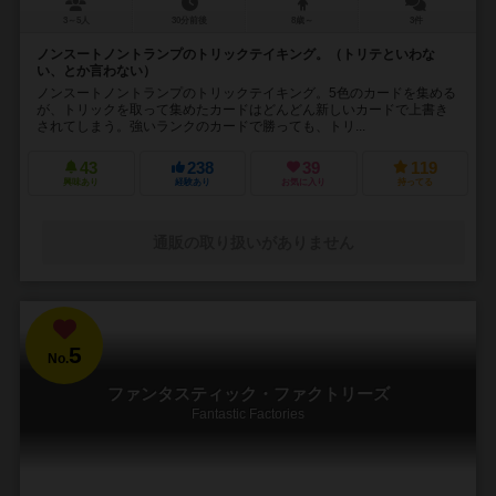
3～5人
30分前後
8歳～
3件
ノンスートノントランプのトリックテイキング。（トリテといわな
い、とか言わない）
ノンスートノントランプのトリックテイキング。5色のカードを集める
が、トリックを取って集めたカードはどんどん新しいカードで上書き
されてしまう。強いランクのカードで勝っても、トリ...
43
238
39
119
興味あり
経験あり
お気に入り
持ってる
通販の取り扱いがありません
5
No.
ファンタスティック・ファクトリーズ
Fantastic Factories