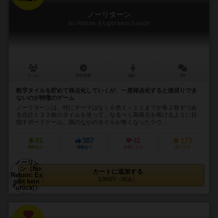
ノーリターン
No Return: Es gibt kein Zurück!
2～4人
30分前後
8歳～
5件
数字タイルを貯めて得点化していくが、一度得点化すると後戻りでき
ないのが特徴のゲーム
ノーリターンは、特にテーマはなく６色１～１１までが各２枚ずつあ
る合計１３２枚のタイルを使って、なるべく高得点を稼げるように目
指すボードゲーム。袋のなかのタイルが無くなったラウ...
91
387
41
173
興味あり
経験あり
お気に入り
持ってる
カートに追加する
3,960円（税込）