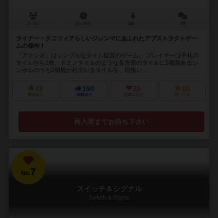
2～4人
20～40分
8歳～
3件
ライナー・クニツィアらしいジレンマにあふれたアブストラクトゲー
ムの傑作！
『アクシオ』はシンプルなタイル配置のゲーム。 プレイヤーは手札の
タイルから1枚、ドミノタイルのような長方形のタイルに5種類あるシ
ンボルのうち2個描かれているタイルを、四角い...
72
194
25
86
興味あり
経験あり
お気に入り
持ってる
再入荷までお待ち下さい
7
No.
スイッチ＆シグナル
Switch & Signal