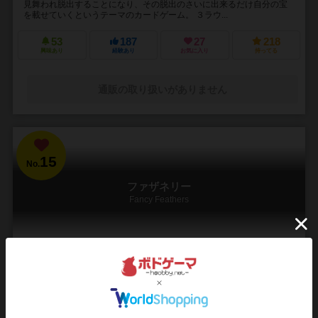
見舞われ脱出することになり、その脱出のさいに出来るだけ自分の宝
を載せていくというテーマのカードゲーム。 ３ラウ...
53
187
27
218
興味あり
経験あり
お気に入り
持ってる
通販の取り扱いがありません
15
No.
ファザネリー
Fancy Feathers
2人用
15～30分
8歳～
7件
緑のフリーゼの雉集め
フリードマン・フリーゼのFの緑色 雉カードを集めるセットコレクショ