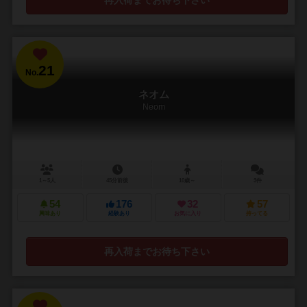
再入荷までお待ち下さい
21
No.
ネオム
Neom
1～5人
45分前後
10歳～
3件
54
176
32
57
興味あり
経験あり
お気に入り
持ってる
再入荷までお待ち下さい