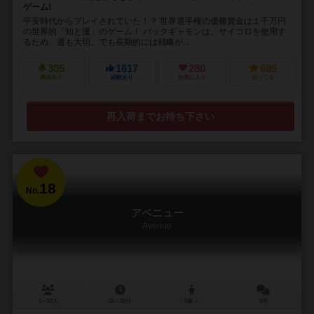
ゲーム!
平安時代からプレイされていた！？ 世界選手権の優勝賞金は１千万円
の世界的「知と運」のゲーム！ バックギャモンは、サイコロを使用す
るため、運も大切。でも長期的には戦略が...
305
1617
280
699
興味あり
経験あり
お気に入り
持ってる
再入荷までお待ち下さい
18
No.
アベニュー
Avenue
1～10人
15～30分
8歳～
2件