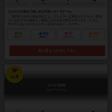
2～10人
15分前後
7歳～
8件
大人から子供まで楽しめる牛追いカードゲーム
“MOW”とは牛の鳴き声のこと。プレイヤーは農夫になります。野原
にいる牛たちを集めて、厩舎に入れる牛の群れを作ります。しかし、
牛の中にはハエがたかっているものがあり、その牛...
55
315
37
226
興味あり
経験あり
お気に入り
持ってる
再入荷までお待ち下さい
4
No.
ゼロの恐怖
Null & Nichtig