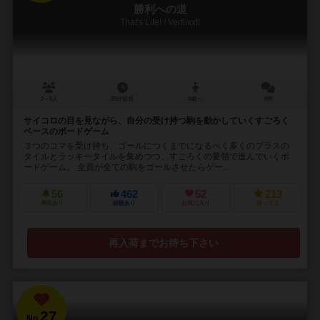
勝利への道
That's Life! / Verflixxt!
2～6人
30分前後
8歳～
8件
サイコロの目を見ながら、自分の受け持つ駒を動かしていくすごろく
ベースのボードゲーム
３つのコマを受け持ち、ゴールにつくまでになるべく多くのプラスの
タイルとラッキータイルを集めつつ、すごろくの要領で進んでいくボ
ードゲーム。 全員が全ての駒をゴールさせたらゲー...
56
462
52
213
興味あり
経験あり
お気に入り
持ってる
再入荷までお待ち下さい
27
No.