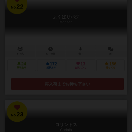
22
No.
よくばりパグ
Mopsen
3～5人
30～40分
7歳～
3件
24
172
13
156
興味あり
経験あり
お気に入り
持ってる
再入荷までお待ち下さい
23
No.
コリントス
Corinth