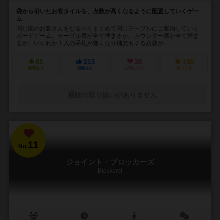
袋から引いたお客タイルを、点数が高くなるように配置していくゲー
ム
同じ国のお客さんをなるべくまとめて同じテーブルにご案内していく
ボードゲーム。テーブル席が全て埋まるか、カウンター席が全て埋ま
るか、いずれか１人の手札が無くなり補充もする必要が...
85
313
38
190
興味あり
経験あり
お気に入り
持ってる
通販の取り扱いがありません
11
No.
ジョイント・ブロッカーズ
Blockers!