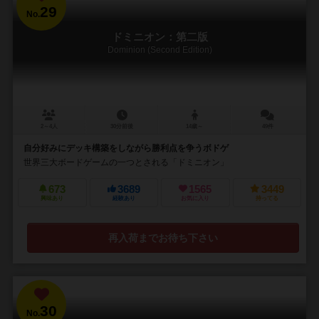
29
No.
ドミニオン：第二版
Dominion (Second Edition)
2～4人
30分前後
14歳～
49件
自分好みにデッキ構築をしながら勝利点を争うボドゲ
世界三大ボードゲームの一つとされる「ドミニオン」
673
3689
1565
3449
興味あり
経験あり
お気に入り
持ってる
再入荷までお待ち下さい
30
No.