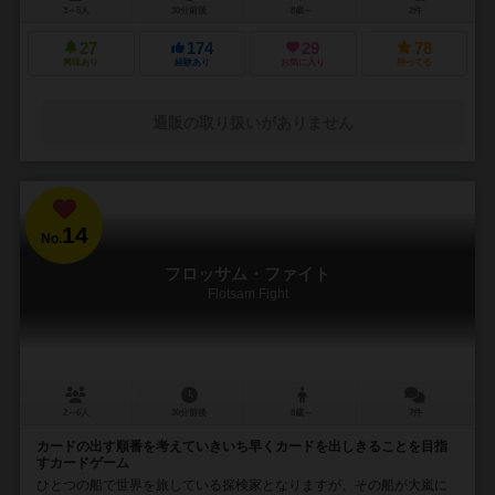
3～5人
30分前後
8歳～
2件
27
174
29
78
興味あり
経験あり
お気に入り
持ってる
通販の取り扱いがありません
14
No.
フロッサム・ファイト
Flotsam Fight
2～6人
30分前後
8歳～
7件
カードの出す順番を考えていきいち早くカードを出しきることを目指
すカードゲーム
ひとつの船で世界を旅している探検家となりますが、その船が大嵐に