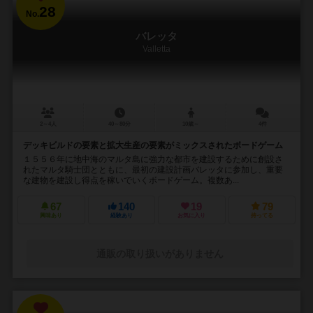
28
No.
バレッタ
Valletta
2～4人
40～80分
10歳～
4件
デッキビルドの要素と拡大生産の要素がミックスされたボードゲーム
１５５６年に地中海のマルタ島に強力な都市を建設するために創設さ
れたマルタ騎士団とともに、最初の建設計画バレッタに参加し、重要
な建物を建設し得点を稼いでいくボードゲーム。複数あ...
67
140
19
79
興味あり
経験あり
お気に入り
持ってる
通販の取り扱いがありません