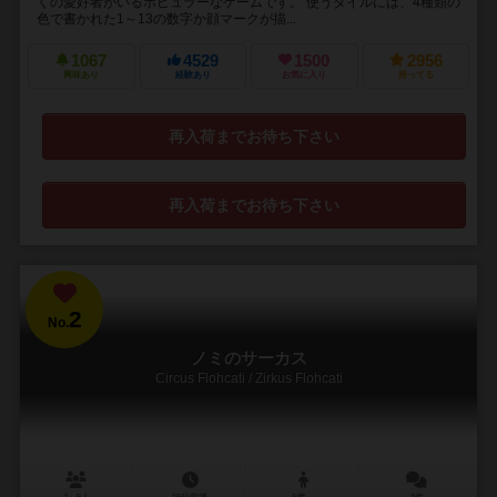
くの愛好者がいるポピュラーなゲームです。 使うタイルには、4種類の
色で書かれた1～13の数字か顔マークが描...
1067
4529
1500
2956
興味あり
経験あり
お気に入り
持ってる
再入荷までお待ち下さい
再入荷までお待ち下さい
2
No.
ノミのサーカス
Circus Flohcati / Zirkus Flohcati