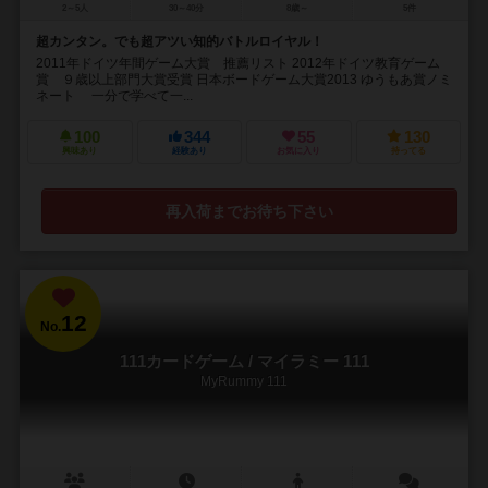
2～5人
30～40分
8歳～
5件
超カンタン。でも超アツい知的バトルロイヤル！
2011年ドイツ年間ゲーム大賞 推薦リスト 2012年ドイツ教育ゲーム
賞 ９歳以上部門大賞受賞 日本ボードゲーム大賞2013 ゆうもあ賞ノミ
ネート 一分で学べて一...
100
344
55
130
興味あり
経験あり
お気に入り
持ってる
再入荷までお待ち下さい
12
No.
111カードゲーム / マイラミー 111
MyRummy 111