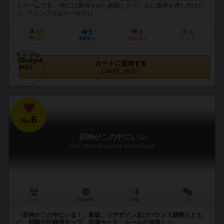
くゲームです。 時には爆弾を自ら解除したり、人に爆弾を押し付けた
り...!? シンプルなルールだけ...
15
5
3
8
興味あり
経験あり
お気に入り
持ってる
カートに追加する
1,650円（税込）
6
No.
邪神がこの中にいル
One of us becomes an evil god!
4～8人
40分前後
12歳～
2件
「邪神がこの中にいる！」新版。リデザイン及びバランス調整ととも
に、戦闘力記録用チップ、拡張カード、ルールが追加！！