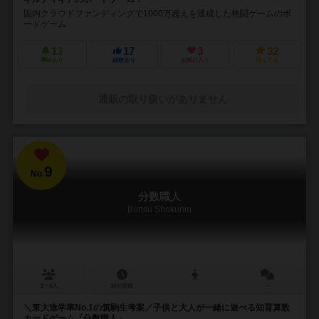
国内クラウドファンディングで1000万超えを達成した格闘ゲームのボ
ードゲーム
13
17
3
32
興味あり
経験あり
お気に入り
持ってる
通販の取り扱いがありません
9
No.
分数職人
Bunsu Shokunin
2～4人
10分前後
－
＼東大進学率No.1の筑駒生考案／子供と大人が一緒に遊べる知育算数
カードゲーム「分数職人」