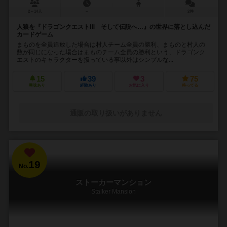
2～14人
－
2件
人狼を『ドラゴンクエストⅢ そして伝説へ…』の世界に落とし込んだ
カードゲーム
まものを全員追放した場合は村人チーム全員の勝利、まものと村人の
数が同じになった場合はまものチーム全員の勝利という、ドラゴンク
エストのキャラクターを扱っている事以外はシンプルな...
15
39
3
75
興味あり
経験あり
お気に入り
持ってる
通販の取り扱いがありません
19
No.
ストーカーマンション
Stalker Mansion