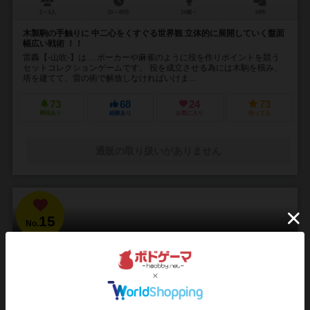
2～4人
15～40分
14歳～
14件
木製駒の手触りに 中二心をくすぐる世界観 立体的に展開していく盤面
幅広い戦術 ！！
雷轟【-山吹-】は… ポーカーや麻雀のように役を作りポイントを競う
セットコレクションゲームです。 役を成立させる為には木駒を積み、
塔を建てて、雷の術で解放しなければいけま...
73
68
24
73
興味あり
経験あり
お気に入り
持ってる
通販の取り扱いがありません
15
No.
ブラッドボーン：カードゲーム
Bloodborne: The Card Game