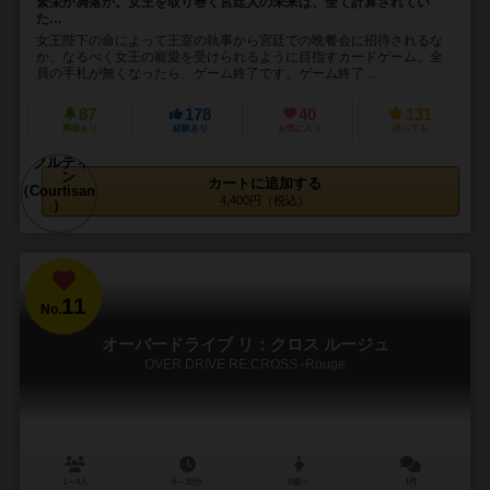
繁栄か凋落か。女王を取り巻く宮廷人の未来は、全て計算されてい
た…
女王陛下の命によって王室の執事から宮廷での晩餐会に招待されるな
か、なるべく女王の寵愛を受けられるように目指すカードゲーム。全
員の手札が無くなったら、ゲーム終了です。ゲーム終了...
87
178
40
131
興味あり
経験あり
お気に入り
持ってる
カートに追加する
4,400円（税込）
11
No.
オーバードライブ リ：クロス ルージュ
OVER DRIVE RE:CROSS -Rouge
1～4人
5～20分
8歳～
1件