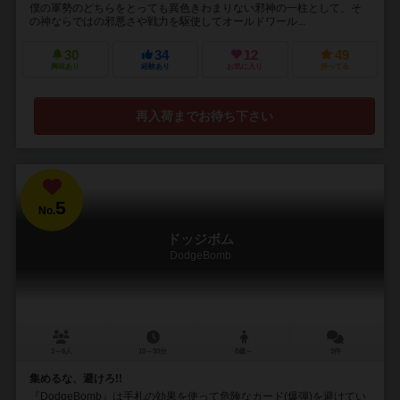
僕の軍勢のどちらをとっても異色きわまりない邪神の一柱として、そ
の神ならではの邪悪さや戦力を駆使してオールドワール...
30
34
12
49
興味あり
経験あり
お気に入り
持ってる
再入荷までお待ち下さい
5
No.
ドッジボム
DodgeBomb
3～6人
10～30分
8歳～
3件
集めるな、避けろ!!
『DodgeBomb』は手札の効果を使って危険なカード(爆弾)を避けてい