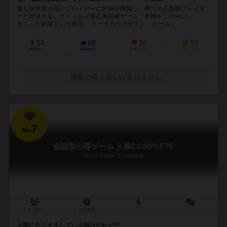
最も狂気度が高いプレイヤーに邪神が降臨し、残りの人類側プレイヤ
ーと対決する。クトゥルフ系正体隠匿ゲーム「邪神がこの中にい
る！」が新版として復活。 カードのリデザイン、ゲーム...
54
60
15
90
興味あり
経験あり
お気に入り
持ってる
通販の取り扱いがありません
7
No.
会話型心理ゲーム 人狼COMPLETE
Jinro Game Complete
4～25人
10～90分
－
人間になりすましている狼はだれだ!?