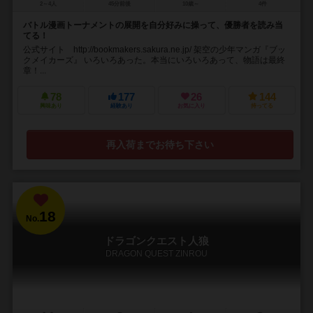
2～4人
45分前後
10歳～
4件
バトル漫画トーナメントの展開を自分好みに操って、優勝者を読み当
てる！
公式サイト http://bookmakers.sakura.ne.jp/ 架空の少年マンガ『ブッ
クメイカーズ』 いろいろあった。本当にいろいろあって、物語は最終
章！...
78
177
26
144
興味あり
経験あり
お気に入り
持ってる
再入荷までお待ち下さい
18
No.
ドラゴンクエスト人狼
DRAGON QUEST ZINROU