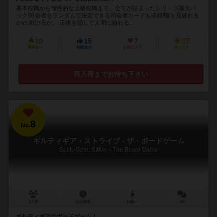
基本役職から個性的な上級役職まで、全てが詰まったシリーズ最大パ
ック!司会者をランダムで決定できる司会者カードも収録!噓を見破れる
かvs.欺けるか。 正体を隠して人間に紛れる...
10
15
7
37
興味あり
経験あり
お気に入り
持ってる
再入荷までお待ち下さい
8
No.
ギルティギア・ストライブ - ザ・ボードゲーム
Guilty Gear: Strive – The Board Game
2人用
15分前後
14歳～
1件
ギルティギアのボードゲーム！