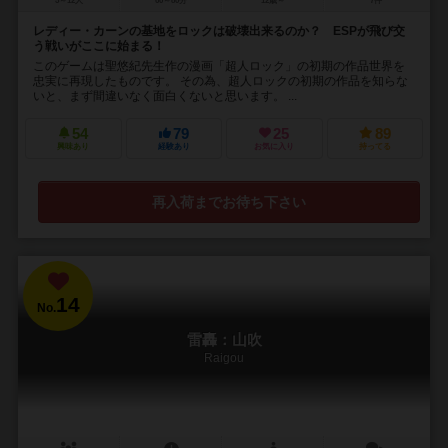
5～12人
60～80分
12歳～
7件
レディー・カーンの基地をロックは破壊出来るのか？ ESPが飛び交
う戦いがここに始まる！
このゲームは聖悠紀先生作の漫画「超人ロック」の初期の作品世界を
忠実に再現したものです。 その為、超人ロックの初期の作品を知らな
いと、まず間違いなく面白くないと思います。 ...
54
79
25
89
興味あり
経験あり
お気に入り
持ってる
再入荷までお待ち下さい
14
No.
雷轟：山吹
Raigou