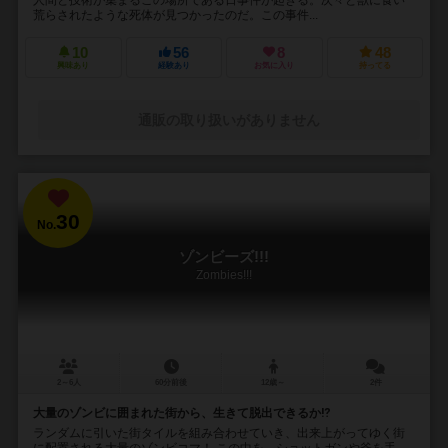
荒らされたような死体が見つかったのだ。この事件...
10
56
8
48
興味あり
経験あり
お気に入り
持ってる
通販の取り扱いがありません
30
No.
ゾンビーズ!!!
Zombies!!!
2～6人
60分前後
12歳～
2件
大量のゾンビに囲まれた街から、生きて脱出できるか⁉︎
ランダムに引いた街タイルを組み合わせていき、出来上がってゆく街
に配置される大量のゾンビコマ！ この中を、ショットガンや斧を手