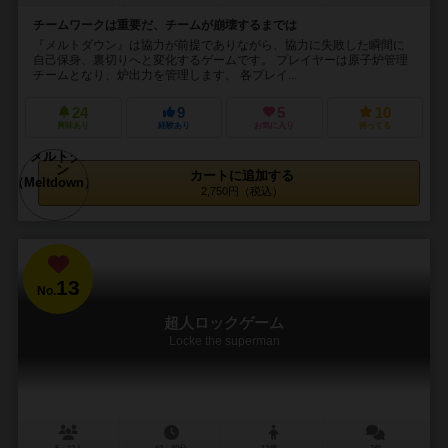
チームワークは重要だ、チームが崩壊するまでは
『メルトダウン』は協力が前提でありながら、協力に失敗した瞬間に
自己保身、裏切りへと変化するゲームです。 プレイヤーは原子炉管理
チームとなり、炉出力を管理します。 各プレイ...
24
9
5
10
興味あり
経験あり
お気に入り
持ってる
カートに追加する
2,750円（税込）
13
No.
超人ロックゲーム
Locke the superman