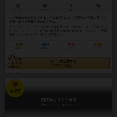
3～5人
30～45分
8歳～
5件
キャラはゆるめだけどやることはえげつない！宝石という名のライフ
を削りあうガチ殴り合いのゲーム
【テーマ】 プレイヤーはそれぞれ名族です。 自分の一族で王国を作り
たくなりました。 そのためには宝石を集めなければいけません。 期限
到達（※4ターン終了）時点で宝石を...
52
87
12
60
興味あり
経験あり
お気に入り
持ってる
カートに追加する
6,600円（税込）
22
No.
闘技場と５人の勇者
Togijo to 5 nin no Yusha