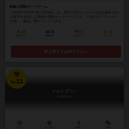
戦略心理戦カードゲーム
『OVER DRIVE RE:CROSS』は、相手の伏せたカードを読み解きなが
ら駆引きを楽しむ戦略心理戦カードゲームです。 １箱で全てのカード
が揃い、幅広い層がプレイできる...
33
26
12
55
興味あり
経験あり
お気に入り
持ってる
再入荷までお待ち下さい
12
No.
メルトダウン
Meltdown
4～6人
30～60分
10歳～
2件