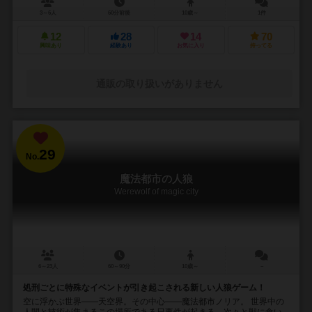
3～6人
60分前後
10歳～
1件
12
28
14
70
興味あり
経験あり
お気に入り
持ってる
通販の取り扱いがありません
29
No.
魔法都市の人狼
Werewolf of magic city
6～23人
60～90分
10歳～
－
処刑ごとに特殊なイベントが引き起こされる新しい人狼ゲーム！
空に浮かぶ世界――天空界。その中心――魔法都市ノリア。 世界中の
人間と技術が集まるこの場所である日事件が起きる。次々と獣に食い