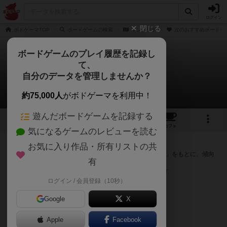
ログイン
閉じる
ボドゲーマTOP
ボードゲームの検索
ネンドリテ
次のおすすめボードゲ
ボードゲームのプレイ履歴を記録し
て、
ネンドリテ
自分のデータを管理しませんか？
次のおすすめボードゲーム
約75,000人
がボドゲーマを利用中！
遊んだボードゲームを記録する
1
1
トップ
画像
動画
レビュー
カフェ
気になるゲームのレビューを読む
『ネンドリテ』が好きな方へのおすすめ
お気に入り作品・所有リストの共
このゲームのトップページで投票された「プレイ感の評価」をもとに、傾向
有
が近いボードゲームをランキング形式で紹介します。
※リストには一定の投票数がある作品のみを表示しています
ログイン / 会員登録（10秒）
Google
X
Apple
Facebook