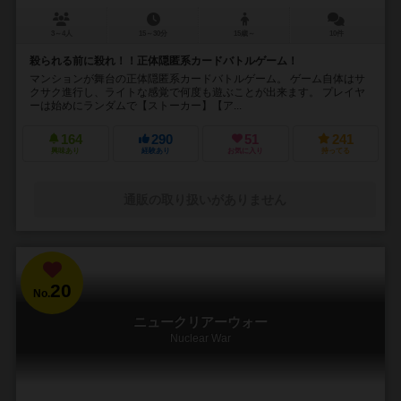
3～4人
15～30分
15歳～
10件
殺られる前に殺れ！！正体隠匿系カードバトルゲーム！
マンションが舞台の正体隠匿系カードバトルゲーム。 ゲーム自体はサ
クサク進行し、ライトな感覚で何度も遊ぶことが出来ます。 プレイヤ
ーは始めにランダムで【ストーカー】【ア...
164
290
51
241
興味あり
経験あり
お気に入り
持ってる
通販の取り扱いがありません
20
No.
ニュークリアーウォー
Nuclear War