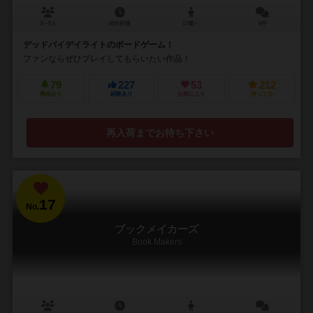
3～5人
45分前後
17歳～
6件
デッドバイデイライトのボードゲーム！
ファンならぜひプレイしてもらいたい作品！
79
227
53
212
興味あり
経験あり
お気に入り
持ってる
再入荷までお待ち下さい
17
No.
ブックメイカーズ
Book Makers