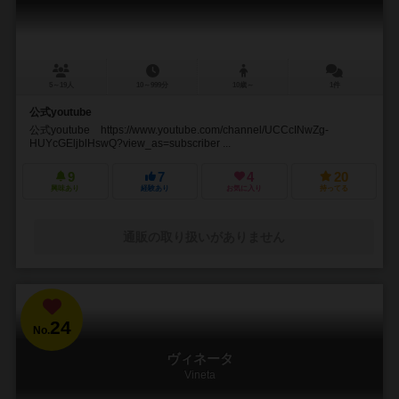
5～19人
10～999分
10歳～
1件
公式youtube
公式youtube https://www.youtube.com/channel/UCCcINwZg-
HUYcGEljblHswQ?view_as=subscriber ...
9
7
4
20
興味あり
経験あり
お気に入り
持ってる
通販の取り扱いがありません
24
No.
ヴィネータ
Vineta