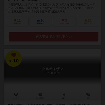
「分数職人」はサイコロで指定されたランダムな分数を手札のカード
によって作り、職人のように算数が上手になるゲームです。 このゲー
ムは東大進学率No.1を誇る進学校”筑波大学附...
11
10
3
21
興味あり
経験あり
お気に入り
持ってる
再入荷までお待ち下さい
10
No.
クルティザン
Courtisans
2～5人
20～30分
8歳～
5件