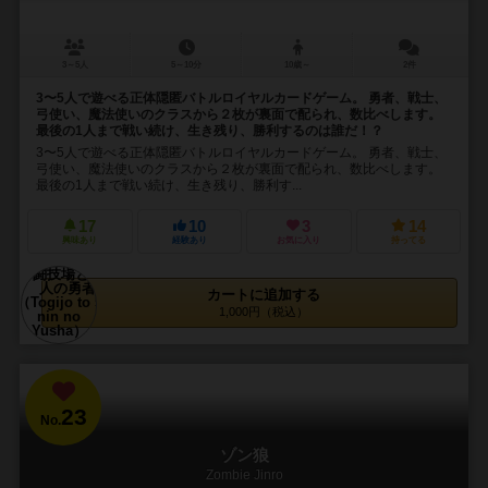
3～5人
5～10分
10歳～
2件
3〜5人で遊べる正体隠匿バトルロイヤルカードゲーム。 勇者、戦士、
弓使い、魔法使いのクラスから２枚が裏面で配られ、数比べします。
最後の1人まで戦い続け、生き残り、勝利するのは誰だ！？
3〜5人で遊べる正体隠匿バトルロイヤルカードゲーム。 勇者、戦士、
弓使い、魔法使いのクラスから２枚が裏面で配られ、数比べします。
最後の1人まで戦い続け、生き残り、勝利す...
17
10
3
14
興味あり
経験あり
お気に入り
持ってる
カートに追加する
1,000円（税込）
23
No.
ゾン狼
Zombie Jinro