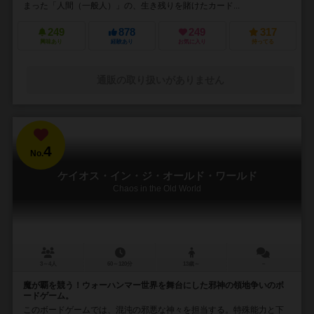
まった「人間（一般人）」の、生き残りを賭けたカード...
249
878
249
317
興味あり
経験あり
お気に入り
持ってる
通販の取り扱いがありません
4
No.
ケイオス・イン・ジ・オールド・ワールド
Chaos in the Old World
3～4人
60～120分
13歳～
－
魔が覇を競う！ウォーハンマー世界を舞台にした邪神の領地争いのボ
ードゲーム。
このボードゲームでは、混沌の邪悪な神々を担当する。特殊能力と下