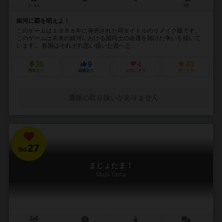
1～6人
－
3件
銀河に覇を唱えよ！
このゲームは１９８８年に発売された同タイトルのリメイク版です。
このゲームは未来の銀河における国同士の命運を賭けた争いを描いて
います。 各国はそれぞれ思い描いた道へと...
25
9
4
43
興味あり
経験あり
お気に入り
持ってる
通販の取り扱いがありません
27
No.
まじょたま！
Majo Tama