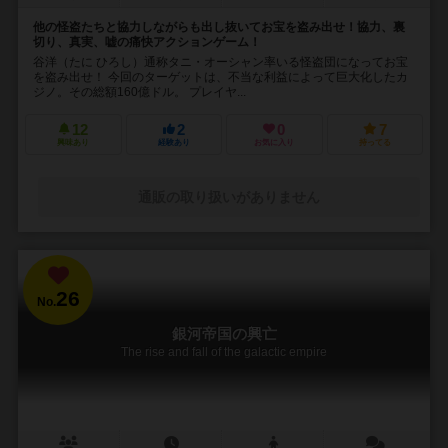
他の怪盗たちと協力しながらも出し抜いてお宝を盗み出せ！協力、裏
切り、真実、嘘の痛快アクションゲーム！
谷洋（たに ひろし）通称タニ・オーシャン率いる怪盗団になってお宝
を盗み出せ！ 今回のターゲットは、不当な利益によって巨大化したカ
ジノ。その総額160億ドル。 プレイヤ...
12
2
0
7
興味あり
経験あり
お気に入り
持ってる
通販の取り扱いがありません
26
No.
銀河帝国の興亡
The rise and fall of the galactic empire