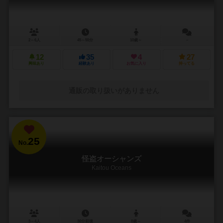
2～6人
45～55分
10歳～
－
12
35
4
27
興味あり
経験あり
お気に入り
持ってる
通販の取り扱いがありません
25
No.
怪盗オーシャンズ
Kaitou Oceans
3～4人
30分前後
8歳～
4件