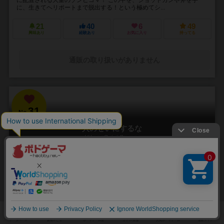
に、生きてヘリポートまで脱出する！という極めてシ...
21
40
6
49
興味あり
経験あり
お気に入り
持ってる
通販の取り扱いがありません
31
No.
人のせいにするな
Hitono Seini Suruna
3～5人
20分前後
5歳～
2件
責任をなすりつけろ！
「お前がやったんだろ！！」 やった覚えのないミスや罪を押し付けら