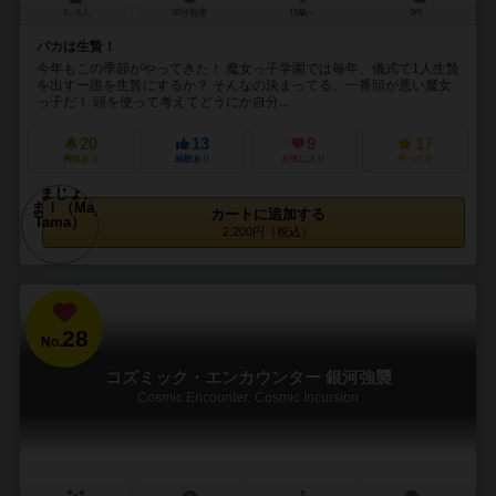
3～6人
30分前後
13歳～
3件
バカは生贄！
今年もこの季節がやってきた！ 魔女っ子学園では毎年、儀式で1人生贄
を出すー誰を生贄にするか？ そんなの決まってる、一番頭が悪い魔女
っ子だ！ 頭を使って考えてどうにか自分...
20
13
9
17
興味あり
経験あり
お気に入り
持ってる
カートに追加する
2,200円（税込）
28
No.
コズミック・エンカウンター 銀河強襲
Cosmic Encounter: Cosmic Incursion