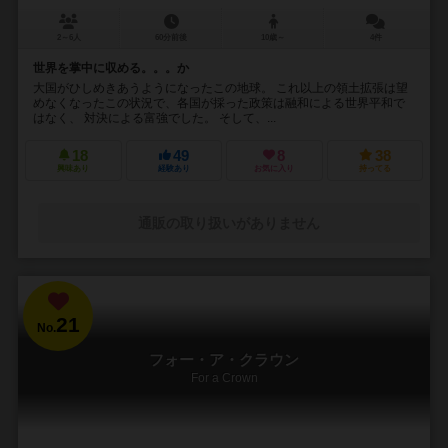
2～6人
60分前後
10歳～
4件
世界を掌中に収める。。。か
大国がひしめきあうようになったこの地球。 これ以上の領土拡張は望
めなくなったこの状況で、各国が採った政策は融和による世界平和で
はなく、 対決による富強でした。 そして、...
18
49
8
38
興味あり
経験あり
お気に入り
持ってる
通販の取り扱いがありません
21
No.
フォー・ア・クラウン
For a Crown