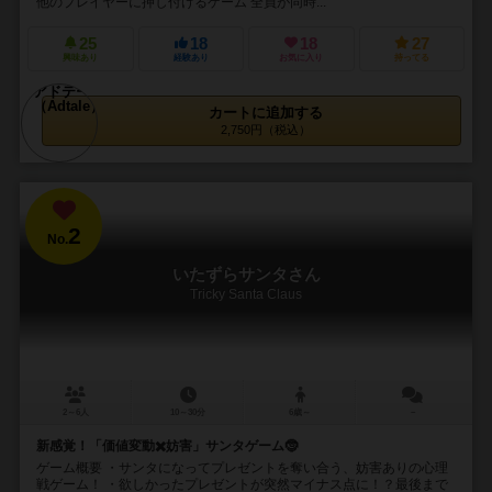
他のプレイヤーに押し付けるゲーム 全員が同時...
25
18
18
27
興味あり
経験あり
お気に入り
持ってる
カートに追加する
2,750円（税込）
2
No.
いたずらサンタさん
Tricky Santa Claus
2～6人
10～30分
6歳～
－
新感覚！「価値変動✖️妨害」サンタゲーム🤶
ゲーム概要 ・サンタになってプレゼントを奪い合う、妨害ありの心理
戦ゲーム！ ・欲しかったプレゼントが突然マイナス点に！？最後まで