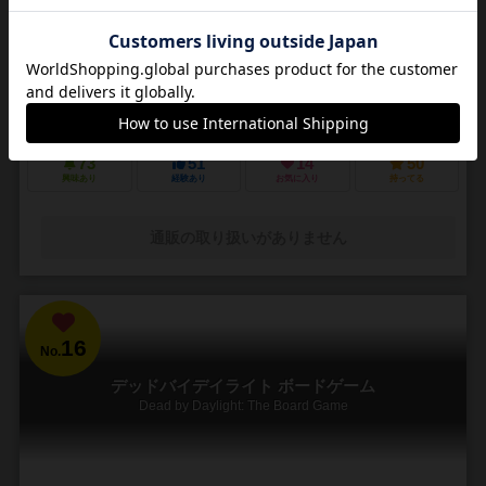
3～5人
30～45分
14歳～
4件
悪夢のような街で他の狩人を出し抜いて「血の遺志」を集めろ
ＰＳ４で発売されたフロムソフトウェアのブラッドボーンのカードゲ
ーム化。 かつて栄華を極めた古都ヤーナムでは風土病「獣の病」がは
びこっていた。あなたは「獣の病」の罹患者で...
73
51
14
50
興味あり
経験あり
お気に入り
持ってる
通販の取り扱いがありません
16
No.
デッドバイデイライト ボードゲーム
Dead by Daylight: The Board Game