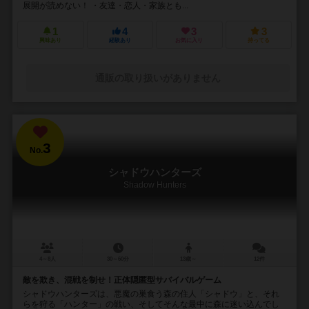
展開が読めない！ ・友達・恋人・家族とも...
1
4
3
3
興味あり
経験あり
お気に入り
持ってる
通販の取り扱いがありません
3
No.
シャドウハンターズ
Shadow Hunters
4～8人
30～60分
13歳～
12件
敵を欺き、混戦を制せ！正体隠匿型サバイバルゲーム
シャドウハンターズは、悪魔の巣食う森の住人「シャドウ」と、それ
らを狩る「ハンター」の戦い、そしてそんな最中に森に迷い込んでし