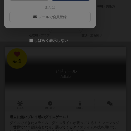
または
メールで会員登録
しばらく表示しない
1
No.
アドテール
Adtale
3～4人
20～30分
10歳～
－
過去に無いプレイ感のダイスゲーム！
ダイスでできたスライム、ダイスライムが襲ってくる！？ ファンタジ
ー世界でソロ冒険者となり、襲ってくるダイスライムを技を用いて、