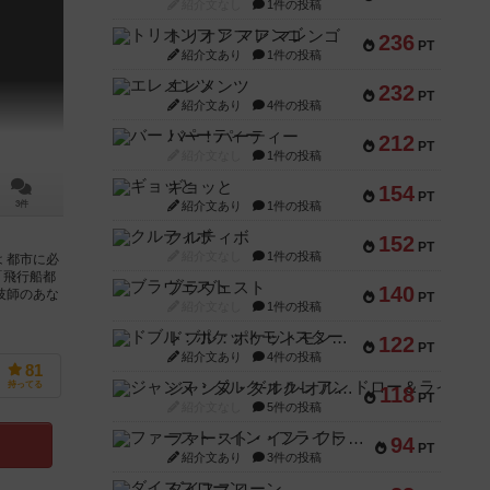
紹介文なし
1件の投稿
トリオンフ ア マレンゴ
236
PT
紹介文あり
1件の投稿
エレメンツ
232
PT
紹介文あり
4件の投稿
バー！パーティー
212
PT
紹介文なし
1件の投稿
ギョッと
154
PT
紹介文あり
1件の投稿
3件
クルティボ
152
PT
紹介文なし
1件の投稿
 都市に必
「飛行船都
ブラヴェスト
140
技師のあな
PT
紹介文なし
1件の投稿
ドブル：ポケットモンスター
122
PT
紹介文あり
4件の投稿
81
ジャンヌ・ダルク-オルレアン ドロー＆ライト
持ってる
118
PT
紹介文なし
5件の投稿
ファースト・イン・フライト
94
PT
紹介文あり
3件の投稿
ダイススローン