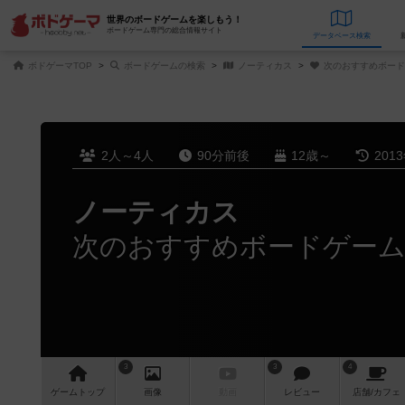
世界のボードゲームを楽しもう！
ボードゲーム専門の総合情報サイト
データベース
検
ボドゲーマTOP
ボードゲームの検索
ノーティカス
次のおすすめボード
2人～4人
90分前後
12歳～
201
ノーティカス
次のおすすめボードゲー
3
3
4
ゲーム
トップ
画像
動画
レビュー
店舗/
カフェ