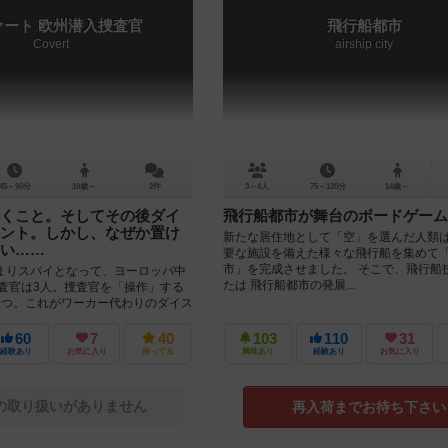
ァート 欧州潜入捜査官
飛行船都市
Covert
airship city
45～90分
10歳～
2件
3～4人
75～120分
14歳～
くこと。そしてその後ダイ
飛行船都市が舞台のボードゲーム
ント。しかし、なぜか置け
新たな居住地として「空」を選んだ人類は
い……
要な施設を備えた様々な飛行船を集めて
市」を完成させました。 そこで、飛行船
まりスパイとなって、ヨーロッパ中
たは 飛行船都市の発展...
捜査官は3人。捜査官を「操作」する
5つ。これがワーカー代わりのダイス
る。 ...
60
7
40
103
110
31
経験あり
お気に入り
持ってる
興味あり
経験あり
お気に入り
の取り扱いがありません
再入荷までお待ち下さい