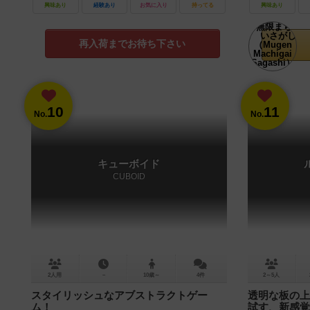
興味あり
経験あり
お気に入り
持ってる
興味あり
再入荷までお待ち下さい
10
11
No.
No.
キューボイド
CUBOID
2人用
－
10歳～
4件
2～5人
スタイリッシュなアブストラクトゲー
透明な板の上
ム！
試す、新感覚