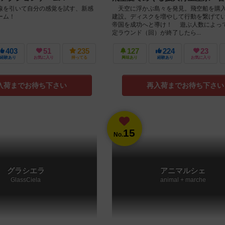
線を引いて自分の感覚を試す、新感
天空に浮かぶ島々を発見。飛空船を購
ーム！
建設。ディスクを増やして行動を繋げて
帝国を成功へと導け！ 遊ぶ人数によっ
定ラウンド（回）が終了したら...
403
51
235
127
224
23
経験あり
お気に入り
持ってる
興味あり
経験あり
お気に入り
入荷までお待ち下さい
再入荷までお待ち下さい
15
No.
グラシエラ
アニマルシェ
GlassCiela
animal + marche