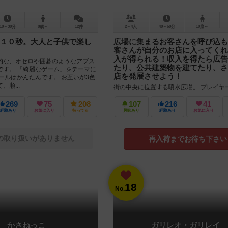
10～30分
8歳～
12件
2～4人
40～60分
10歳～
１０秒。大人と子供で楽し
広場に集まるお客さんを呼び込も
客さんが自分のお店に入ってくれ
入が得られる！収入を得たら広告
的な、オセロや囲碁のようなアブス
たり、公共建築物を建てたり、さ
です。 「綺麗なゲーム」をテーマに
店を発展させよう！
ールはかんたんです。 お互いが3色
順...
街の中央に位置する噴水広場。 プレイヤ
面したお店の経営者です。 噴水広場に集
のお客さんを呼び込み、収入を得て、さ
269
75
208
107
216
41
の発展を目指しましょう！ ...
経験あり
お気に入り
持ってる
興味あり
経験あり
お気に入り
の取り扱いがありません
再入荷までお待ち下さい
18
No.
かさねっこ
ガリレオ・ガリレイ