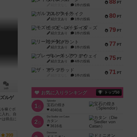
88
PT
紹介文なし
1件の投稿
ガルフストライク
80
PT
紹介文あり
1件の投稿
モズビ－ズ・レイダ－ズ
79
PT
紹介文あり
1件の投稿
リー対グラント
77
PT
紹介文あり
1件の投稿
ブレーキング・アウェイ
75
PT
紹介文あり
4件の投稿
ザ・フラッド
71
PT
紹介文なし
1件の投稿
14件
お気に入りランキング
トップ50
ズルゲ
Splendor
1
宝石の煌き
位
点を稼ぐボ
4040名
に入れ、自
Die Siedler von Catan
ーは得点に
2
カタン
位
3616名
Dominion
399
ドミニオン