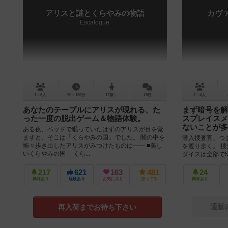
アリスと謎とくらやみの物語
カヴ
Escalogue
1～6人
90～180分
12歳～
15件
2～4人
あなたのテーブルにアリスが現れる、た
まず暗号を解
った一度の脱出ゲーム＆物語体験。
スプレイスメ
ないことが多
ある夜、ベッドで眠っていたはずのアリスが目を覚
ますと、そこは「くらやみの国」でした。 闇の中を
潜入捜査官、つ
怖々歩き出したアリスがみつけたものは―― ■美し
を渡り歩く。 
いくらやみの国 くら...
ダイスは全部で
プレイスメントとな
217
621
163
481
24
興味あり
経験あり
お気に入り
持ってる
興味あり
通販
再入荷までお待ち下さい