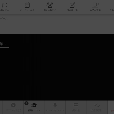
索
新着レビュー
ボードゲーム会
コミュニティ
掲示板一覧
ゲーム
3年～
ム
1
リプレイ
日記
戦略
・コツ
ルール
/インスト
掲示板
拡張/関連
作
次