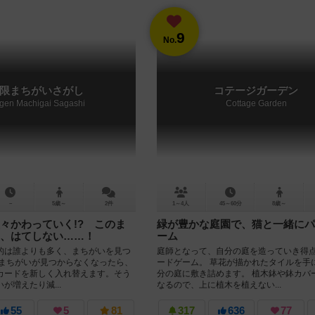
9
No.
限まちがいさがし
コテージガーデン
gen Machigai Sagashi
Cottage Garden
－
5歳～
2件
1～4人
45～60分
8歳～
々かわっていく!? このま
緑が豊かな庭園で、猫と一緒にパ
、はてしない……！
ーム
的は誰よりも多く、まちがいを見つ
庭師となって、自分の庭を造っていき得
 まちがいが見つからなくなったら、
ードゲーム。 草花が描かれたタイルを手
カードを新しく入れ替えます。そう
分の庭に敷き詰めます。 植木鉢や鉢カバ
が増えたり減...
なるので、上に植木を植えない...
55
5
81
317
636
77