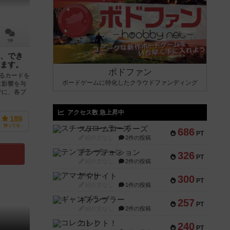
7件
、でき
ます。
ボドファン
るカードを
ボードゲームに特化したクラウドファンディング
に影響を与
でに、各プ
アクセス数 急上昇中
189
持ってる
スチームローラーズ
686
PT
紹介文なし
2件の投稿
テンプテーション
326
PT
紹介文なし
2件の投稿
アマナイト
300
PT
紹介文なし
1件の投稿
ギャンブラー
257
PT
紹介文なし
2件の投稿
コレクト！
240
PT