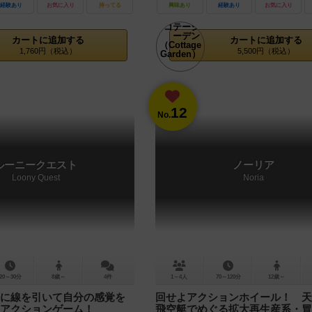
経験あり
お気に入り
持ってる
興味あり
経験あり
お気に入り
カートに追加する
カートに追加する
1,760円（税込）
5,500円（税込）
12
No.
ルーニークエスト
ノーリア
Loony Quest
Noria
20～30分
8歳～
4件
1～4人
70～120分
12歳～
に線を引いて自分の感覚を
回せよアクションホイール！ 天
アクションゲーム！
飛空艇でめぐる拡大再生産系・冒