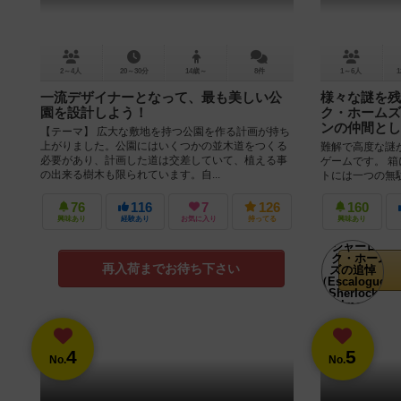
2～4人
20～30分
14歳～
8件
1～6人
1
一流デザイナーとなって、最も美しい公
様々な謎を残
園を設計しよう！
ク・ホームズ
ンの仲間とし
【テーマ】 広大な敷地を持つ公園を作る計画が持ち
上がりました。公園にはいくつかの並木道をつくる
難解で高度な謎
必要があり、計画した道は交差していて、植える事
ゲームです。 
の出来る樹木も限られています。自...
トには一つの無駄
を絞り上げて謎を.
76
116
7
126
160
興味あり
経験あり
お気に入り
持ってる
興味あり
再入荷までお待ち下さい
4
5
No.
No.