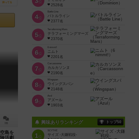
3
位
持ってる
2528名
Battle Line
4
バトルライン
位
2377名
Terraforming Mars
5
テラフォーミングマーズ
位
2370名
6 nimmt!
6
ニムト
位
2201名
Carcassonne
7
カルカソンヌ
位
2190名
Wingspan
8
ウイングスパン
位
2148名
Azul
9
アズール
位
1903名
興味ありランキング
トップ50
7件
SCYTHE
空島を
1
サイズ -大鎌戦役-
位
険活劇