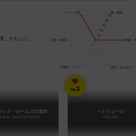
価」をもとに、
。
3
No.
ロック・ホームズの追悼
ペトリコール
logue: Sherlock Holmes
Petrichor