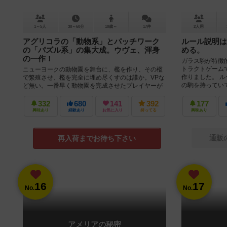
1～5人
30～60分
10歳～
17件
2人用
アグリコラの「動物系」とパッチワーク
ルール説明は
の「パズル系」の集大成。ウヴェ、渾身
める。
の一作！
ガラス駒が特徴
トラクトゲーム
ニューヨークの動物園を舞台に、檻を作り、その檻
作りました。 ル
で繁殖させ、檻を完全に埋め尽くすのは誰か。VPな
の駒を持っていて、
ど無い。一番早く動物園を完成させたプレイヤーが
勝利となる！ このゲームでは...
332
680
141
392
177
興味あり
経験あり
お気に入り
持ってる
興味あり
通販
再入荷までお待ち下さい
16
17
No.
No.
アメリアの秘密