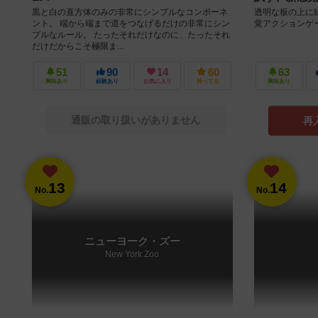
黒と白の直方体のみの非常にシンプルなコンポーネ
透明な板の上に
ント。 端から端まで道をつなげるだけの非常にシン
覚アクションゲ
プルなルール。 たったそれだけなのに、たったそれ
だけだからこそ極限ま...
51
90
14
60
63
興味あり
経験あり
お気に入り
持ってる
興味あり
通販の取り扱いがありません
再
13
14
No.
No.
ニューヨーク・ズー
New York Zoo