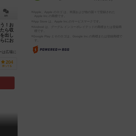
※Apple、Apple のロゴ は、米国および他の国々で登録された
Apple Inc.の商標です。
8件
※App Store は、Apple Inc.のサービスマークです。
う！お
※Android は、グーグル インコーポレイテッドの商標または登録商
たら収
標です。
を出し
※Google Play とそのロゴは、Google Inc.の商標または登録商標で
らにお
す。
ーは広場に
まった多く
らなるお店
204
持ってる