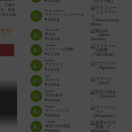
2415名
入。工場を
いき、貿易
Terraforming Mars
て異なる規
2
テラフォーミングマーズ
位
2394名
211
Stone Garden
3
枯山水
持ってる
位
2281名
Viticulture
4
ワイナリーの四季
位
2272名
Agricola
5
アグリコラ
位
2119名
Azul
6
アズール
位
2035名
Splendor
7
宝石の煌き
位
2028名
Wingspan
8
ウイングスパン
位
2006名
7 Wonders
9
世界の七不思議
位
1919名