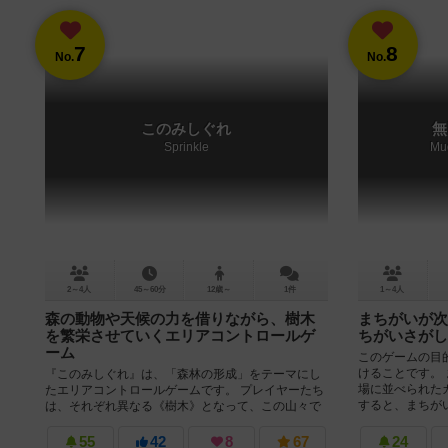
7
8
No.
No.
このみしぐれ
無
Sprinkle
Mu
2～4人
45～60分
12歳～
1件
1～4人
森の動物や天候の力を借りながら、樹木
まちがいが次
を繁栄させていくエリアコントロールゲ
ちがいさがし
ーム
このゲームの目
けることです。
『このみしぐれ』は、「森林の形成」をテーマにし
場に並べられた
たエリアコントロールゲームです。 プレイヤーたち
すると、まちがい
は、それぞれ異なる《樹木》となって、この山々で
最も繁栄した種族になることを目指...
55
42
8
67
24