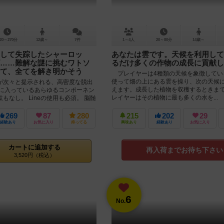
20～270分
12歳～
7件
1～4人
20～80分
14歳～
して失踪したシャーロッ
あなたは雲です。天候を利用して
……難解な謎に挑むワトソ
るだけ多くの作物の成長に貢献し
て、全てを解き明かそう
プレイヤーは4種類の天候を象徴してい
使って畑の上にある雲を操り、次の天候
が次々と提示される、高密度な脱出
えます。成長した植物を収穫するときま
箱に入っているあらゆるコンポーネン
レイヤーはその植物に最も多くの水を...
もなし。 Lineの使用も必須。 脳髄
..
269
87
280
215
202
29
経験あり
お気に入り
持ってる
興味あり
経験あり
お気に入り
カートに追加する
再入荷までお待ち下さい
3,520円（税込）
6
No.