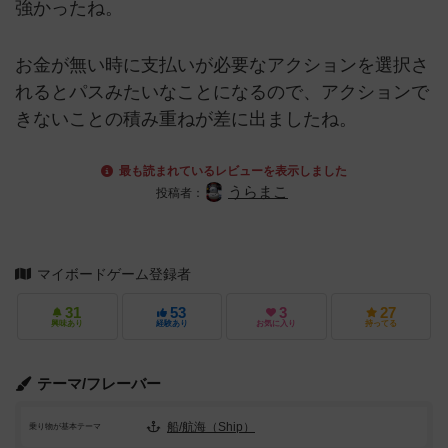
強かったね。
お金が無い時に支払いが必要なアクションを選択さ
れるとパスみたいなことになるので、アクションで
きないことの積み重ねが差に出ましたね。
最も読まれているレビューを表示しました
うらまこ
投稿者：
マイボードゲーム登録者
31
53
3
27
興味あり
経験あり
お気に入り
持ってる
テーマ/フレーバー
船/航海（Ship）
乗り物が基本テーマ