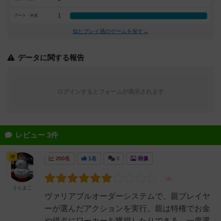
1
アート・外見
似たプレイ感のゲームを探す→
データに関する報告
ログインするとフォームが表示されます
レビュー 3件
神
200名
1名
0
画像
うらまこ
ヴァリアブルオーダーシステムで、親プレイヤ
ーが選んだアクションを実行。親は特権でお金
や得点にワーカーを獲得したりできる。一度選