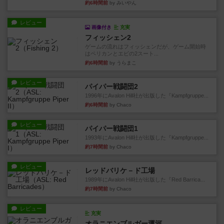
約6時間前
by みいやん
レビュー
画像付き
充実
フィッシェン2
ゲームの流れはフィッシェンだが、ゲーム開始時
はペリカンとエビの2スート...
約6時間前
by うらまこ
レビュー
パイパー戦闘団2
1996年にAvalon Hill社が出版した『Kampfgruppe...
約6時間前
by Chaco
レビュー
パイパー戦闘団1
1993年にAvalon Hill社が出版した『Kampfgruppe...
約7時間前
by Chaco
レビュー
レッドバリケ－ド工場
1989年にAvalon Hill社が出版した『Red Barrica...
約7時間前
by Chaco
レビュー
充実
オラニエンブルガー運河