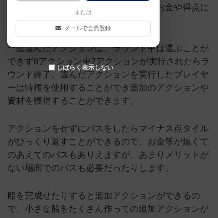
選んだアクションを実行。親は特権でお金や得点に
または
ワーカーを獲得したりできる。
メールで会員登録
一度選んだアクションは、ラウンド中は選ぶことが
できず8アクション中7アクションが実行されたらラ
しばらく表示しない
ウンド終了。選んだアクションを実行したプレイヤ
ーは特権を使用することができ追加のアクションや
資材を獲得することができます。
アクションをせずにパスをしたらマイナス点タイル
がひっくり返すことができるので、お金等が無くて
のあえてのパスもありえますが、あまりメリットが
ない場面でのパスも必要だったりします。
船を完成せたりすると追加アクションができるの
で、小さな船をたくさん作っての追加アクションが