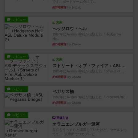
です。ボードゲーム会にて...
約3時間前
by おとん
レビュー
充実
ヘッジロウ・ヘル
1987年にAvalon Hill社が出版した『Hedgerow
He...
約5時間前
by Chaco
レビュー
充実
ストリート・オブ・ファイア：ASLデラックスモジュール1
1985年にAvalon Hill社が出版した『Streets of ...
約5時間前
by Chaco
レビュー
ペガサス橋
1997年にAvalon Hill社が出版した『Pegasus Bri...
約6時間前
by Chaco
レビュー
画像付き
オラニエンブルガー運河
存在をうっすらと認識していたけど、セールやっ
てて、2人専用でワカプレと...