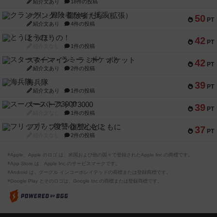
紹介文あり
18件の投稿
クランク! ：冒険者たち（拡張）
50
PT
紹介文あり
4件の投稿
とうほうの！
42
PT
紹介文なし
1件の投稿
スターマイン・ラミー ポケット
42
PT
紹介文あり
2件の投稿
海兵隊
39
PT
紹介文あり
1件の投稿
スーパーストア3000
39
PT
紹介文なし
1件の投稿
フリップ７：復讐心とともに
37
PT
紹介文なし
2件の投稿
※Apple、Apple のロゴ は、米国および他の国々で登録されたApple Inc.の商標です。
※App Store は、Apple Inc.のサービスマークです。
※Android は、グーグル インコーポレイテッドの商標または登録商標です。
※Google Play とそのロゴは、Google Inc.の商標または登録商標です。