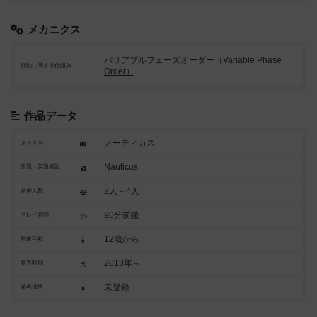
メカニクス
バリアブルフェーズオーダー（Variable Phase
行動に関する仕組み
Order）
作品データ
ノーティカス
タイトル
Nauticus
原題・英題表記
2人～4人
参加人数
90分前後
プレイ時間
12歳から
対象年齢
2013年～
発売時期
未登録
参考価格