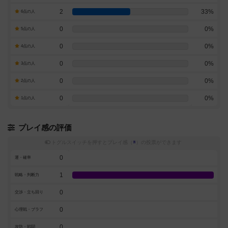
2
33%
6点の人
0
0%
5点の人
0
0%
4点の人
0
0%
3点の人
0
0%
2点の人
0
0%
1点の人
プレイ感の評価
トグルスイッチを押すとプレイ感（
※
）の投票ができます
0
運・確率
1
戦略・判断力
0
交渉・立ち回り
0
心理戦・ブラフ
0
攻防・戦闘