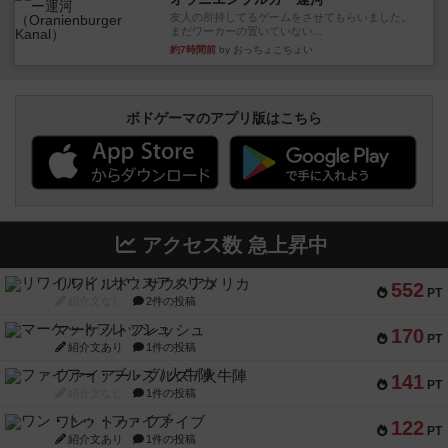
友人の所持してるゲームをさせてもらいました。
まだワーカーの置いていない...
約7時間前
by おっちょこちょい
ボドゲーマのアプリ版はこちら
アクセス数 急上昇中
リワイルド：サウスアメリカ
552
PT
紹介文なし
2件の投稿
マーケットフレッシュ
170
PT
紹介文あり
1件の投稿
ファイアー・ブルズ / 火牛陣
141
PT
紹介文なし
1件の投稿
ワン・トゥ・ファイブ
122
PT
紹介文あり
1件の投稿