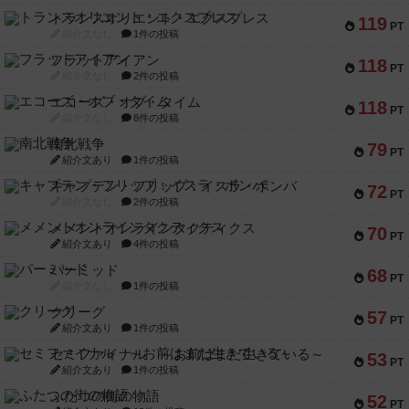
トランスオリエント・エクスプレス
119
PT
紹介文なし
1件の投稿
フラットアイアン
118
PT
紹介文なし
2件の投稿
エコーズ・オブ・タイム
118
PT
紹介文なし
8件の投稿
南北戦争
79
PT
紹介文あり
1件の投稿
キャプテン・フリップ：イスラ・ボンバ
72
PT
紹介文なし
2件の投稿
メメントオンラインタクティクス
70
PT
紹介文あり
4件の投稿
パーミッド
68
PT
紹介文なし
1件の投稿
クリーグ
57
PT
紹介文あり
1件の投稿
セミファイナル ～お前はまだ生きている～
53
PT
紹介文あり
1件の投稿
ふたつの街の物語
52
PT