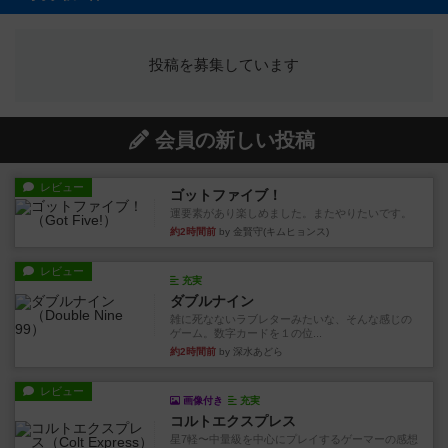
投稿を募集しています
会員の新しい投稿
レビュー
ゴットファイブ！
運要素があり楽しめました。またやりたいです。
約2時間前
by 金賢守(キムヒョンス)
レビュー
充実
ダブルナイン
雑に死なないラブレターみたいな、そんな感じの
ゲーム。数字カードを１の位...
約2時間前
by 深水あどら
レビュー
画像付き
充実
コルトエクスプレス
星7軽〜中量級を中心にプレイするゲーマーの感想