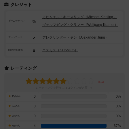
クレジット
ミヒャエル・キースリング（Michael Kiesling）
ゲームデザイン
ヴォルフガング・クラマー（Wolfgang Kramer）
アレクサンダー・ヤン（Alexander Jung）
アートワーク
コスモス（KOSMOS）
関連企業/団体
レーティング
レーティングを行うには
ログイン
が必要です
0
0%
10点の人
0
0%
9点の人
0
0%
8点の人
4
67%
7点の人