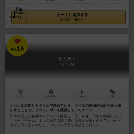
カートに追加する
4,400円（税込）
16
No.
サムライ
Samurai
2～4人
45～55分
10歳～
9件
シンボルの周りをタイルで埋めていき、タイルの数値の合計を最大値
にすることで、そのシンボルを獲得していくゲーム
日本地図上の各都市へタイルを配置し、兜、仏像、田畑を獲得してい
くボードゲーム。１つの種類の駒（兜か仏像か田畑）の全てがボード
上から取り去られたら、その人の手番を最後まで行って...