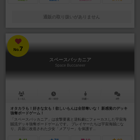
通販の取り扱いがありません
7
No.
スペースバッカニア
Space Buccaneer
1～4人
40～60分
15歳～
4件
オタカラも！好きな女も！欲しいもんは全部奪いな！ 新感覚のデッキ
強奪ボードゲーム！
「スペースバッカニア」は攻撃要素と逆転劇にフォーカスした宇宙海
賊流デッキ強奪ボードゲームです。 プレイヤーたちは宇宙海賊にな
り、兵器に改造された少女「メアリー」を保護す...