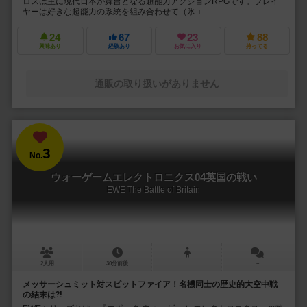
ロスは主に現代日本が舞台となる超能力アクションRPGです。プレイ
ヤーは好きな超能力の系統を組み合わせて（氷＋...
24
67
23
88
興味あり
経験あり
お気に入り
持ってる
通販の取り扱いがありません
3
No.
ウォーゲームエレクトロニクス04英国の戦い
EWE The Battle of Britain
2人用
30分前後
－
メッサーシュミット対スピットファイア！名機同士の歴史的大空中戦
の結末は⁈