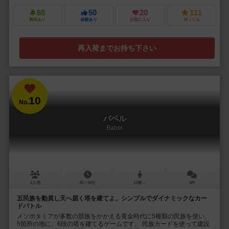
68
50
20
111
興味あり
経験あり
お気に入り
持ってる
再入荷までお待ち下さい
10
No.
バベル
Babel
2人用
45～60分
12歳～
4件
五民族を動員し天へ届く塔を建てよ。シンプルでダイナミックなカー
ドバトル
メソポタミアが多数の部族をかかえる黄金時代に5種類の民族を使い、
5箇所の地に、6段の塔を建てるゲームです。 民族カードを使って建設