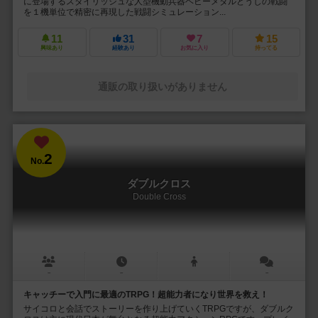
に登場するスタイリッシュな人型機動兵器ヘビーメタルどうしの戦闘
を１機単位で精密に再現した戦闘シミュレーション...
11
31
7
15
興味あり
経験あり
お気に入り
持ってる
通販の取り扱いがありません
2
No.
ダブルクロス
Double Cross
－
－
－
キャッチーで入門に最適のTRPG！超能力者になり世界を救え！
サイコロと会話でストーリーを作り上げていくTRPGですが、ダブルク