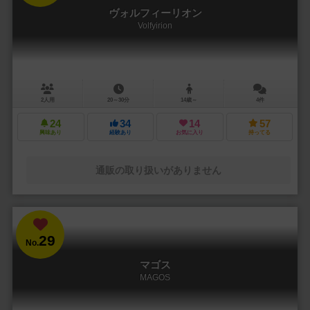
ヴォルフィーリオン
Volfyirion
2人用
20～30分
14歳～
4件
24
34
14
57
興味あり
経験あり
お気に入り
持ってる
通販の取り扱いがありません
29
No.
マゴス
MAGOS