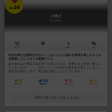
24
No.
大噴火
Eruption
2～6人
－
10歳～
2件
自分の村には溶岩がなるべくこないように流れる溶岩を表したタイル
を配置していくタイル配置ゲーム
ある休火山の周辺にある村々の住人たちは、何事もなく幸せに暮らし
ていましたが・・・、ボカーン！この火山が息を吹き返してしまい、
溶岩流が流れてきて、村は焼け落ちようとしています。...
13
109
10
27
興味あり
経験あり
お気に入り
持ってる
通販の取り扱いがありません