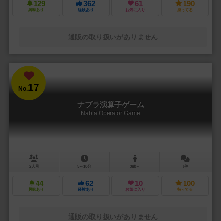
129
362
61
190
興味あり
経験あり
お気に入り
持ってる
通販の取り扱いがありません
17
No.
ナブラ演算子ゲーム
Nabla Operator Game
2人用
5～10分
3歳～
6件
44
62
10
100
興味あり
経験あり
お気に入り
持ってる
通販の取り扱いがありません