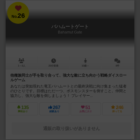
26
No.
バハムートゲート
Bahamut Gate
1～4人
20分前後
10歳～
8件
他種族同士が手を取り合って、強大な敵に立ち向かう戦略ダイスロー
ルゲーム
あなたは突如現れた竜王バハムートとの最終決戦に向け集まった猛者
のひとりです。目標はただ一つ、ボスモンスターを倒すこと。仲間と
協力し、強大な敵を倒しましょう！ プレイヤー...
135
267
51
246
興味あり
経験あり
お気に入り
持ってる
通販の取り扱いがありません