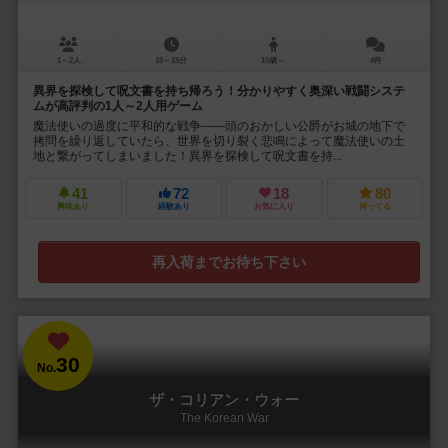
1～2人
10～15分
10歳～
4件
異界を探検して呪文書を持ち帰ろう！分かりやすく奥深い戦闘システ
ムが高評判の1人～2人用ゲーム
魔法使いの過度に平和的な戦争——頭のおかしい公爵がお城の地下で
拷問を繰り返していたら、世界を切り裂く悲鳴によって魔法使いの土
地と繋がってしまいました！異界を探検して呪文書を持...
41
72
18
80
興味あり
経験あり
お気に入り
持ってる
再入荷までお待ち下さい
30
No.
ザ・コリアン・ウォー
The Korean War