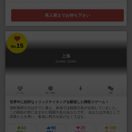
再入荷までお待ち下さい
15
No.
上洛
joraku: dulex
2～4人
40～60分
2件
世界中に好評なトリックテイキングを駆使した陣取りゲーム！
室町幕府の力はすでに衰え、各地では戦国大名が台頭していました。
この戦乱の世に生まれた戦国大名があなたです。 あなたは大名として
武将たちを率い、各地に勢力を拡げなくてはな...
64
90
20
100
興味あり
経験あり
お気に入り
持ってる