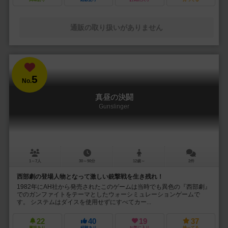
通販の取り扱いがありません
5
No.
真昼の決闘
Gunslinger
1～7人
30～90分
12歳～
2件
西部劇の登場人物となって激しい銃撃戦を生き残れ！
1982年にAH社から発売されたこのゲームは当時でも異色の『西部劇』
でのガンファイトをテーマとしたウォーシミュレーションゲームで
す。 システムはダイスを使用せずにすべてカー...
22
40
19
37
興味あり
経験あり
お気に入り
持ってる