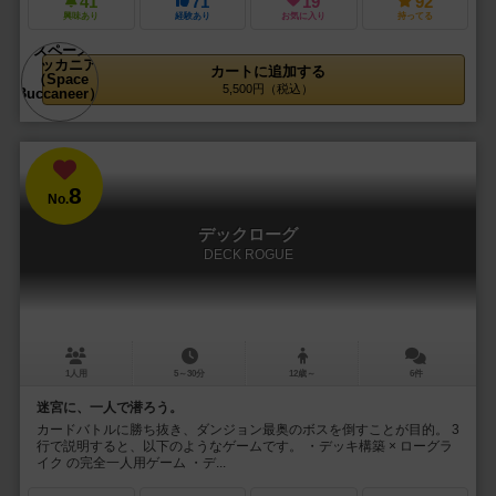
41
71
19
92
興味あり
経験あり
お気に入り
持ってる
カートに追加する
5,500円（税込）
8
No.
デックローグ
DECK ROGUE
1人用
5～30分
12歳～
6件
迷宮に、一人で潜ろう。
カードバトルに勝ち抜き、ダンジョン最奥のボスを倒すことが目的。 3
行で説明すると、以下のようなゲームです。 ・デッキ構築 × ローグラ
イク の完全一人用ゲーム ・デ...