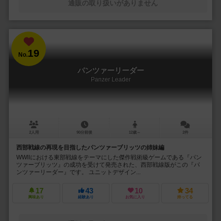
通販の取り扱いがありません
19
No.
パンツァーリーダー
Panzer Leader
2人用
90分前後
12歳～
2件
西部戦線の再現を目指したパンツァーブリッツの姉妹編
WWⅡにおける東部戦線をテーマにした傑作戦術級ゲームである『パン
ツァーブリッツ』の成功を受けて発売された、西部戦線版がこの『パ
ンツァーリーダー』です。 ユニットデザイン...
17
43
10
34
興味あり
経験あり
お気に入り
持ってる