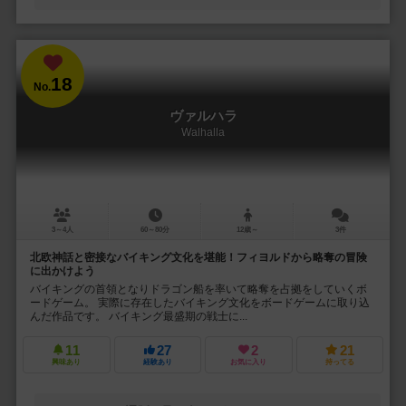
18
No.
ヴァルハラ
Walhalla
3～4人
60～80分
12歳～
3件
北欧神話と密接なバイキング文化を堪能！フィヨルドから略奪の冒険
に出かけよう
バイキングの首領となりドラゴン船を率いて略奪を占拠をしていくボ
ードゲーム。 実際に存在したバイキング文化をボードゲームに取り込
んだ作品です。 バイキング最盛期の戦士に...
11
27
2
21
興味あり
経験あり
お気に入り
持ってる