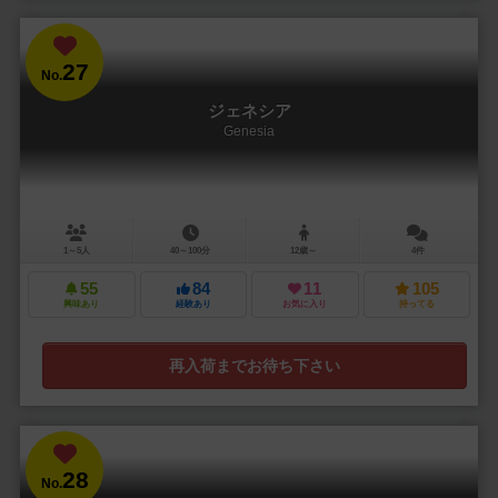
27
No.
ジェネシア
Genesia
1～5人
40～100分
12歳～
4件
55
84
11
105
興味あり
経験あり
お気に入り
持ってる
再入荷までお待ち下さい
28
No.