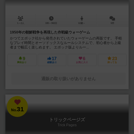
1～2人
180～360分
12歳～
5件
1950年の朝鮮戦争を再現した作戦級ウォーゲーム
かつてエポック社から発売されていたウォーゲームの再販です。 手軽
なプレイ時間とオーソドックスなルールシステムで、初心者から上級
者まで幅広く楽しめます。 エポック版よりルー...
9
17
6
23
興味あり
経験あり
お気に入り
持ってる
通販の取り扱いがありません
31
No.
トリックページズ
Trick Pages