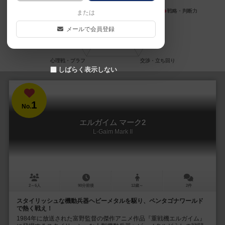
または
メールで会員登録
しばらく表示しない
1
No.
エルガイム マーク2
L-Gaim Mark II
2～6人
90分前後
12歳～
2件
スタイリッシュな機動兵器ヘビーメタルを駆り、ペンタゴナワールド
で熱く戦え！
1984年に放送された富野監督の傑作アニメ作品『重戦機エルガイム』