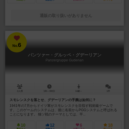
通販の取り扱いがありません
6
No.
パンツァー・グルッペ・グデーリアン
Panzergruppe Guderian
2人用
180～300分
14歳～
1件
スモレンスクを落とせ、グデーリアンの手腕は如何に？
1941年の7月からドイツ軍がスモレンスクを目指す戦術級ゲームで
す。このゲームのシステムは、後に名前からPGGシステムと呼ばれる
ことになります。 独ソ戦のテーマとしては、平...
10
12
6
18
興味あり
経験あり
お気に入り
持ってる