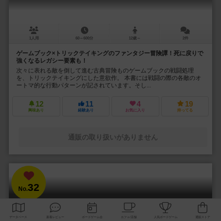
1人用
60～600分
12歳～
2件
ゲームブック×トリックテイキングのファンタジー冒険譚！死に戻りで
強くなるレガシー要素も！
次々に表れる敵を倒して進む古典冒険ものゲームブックの戦闘処理
を、トリックテイキングにした意欲作。 本書には戦闘の際の各敵のオ
ートマ的な行動パターンが記されています。そし...
12
11
4
19
興味あり
経験あり
お気に入り
持ってる
通販の取り扱いがありません
32
No.
ダイスキングヘゲモニー
King of the Dice: The Board Game