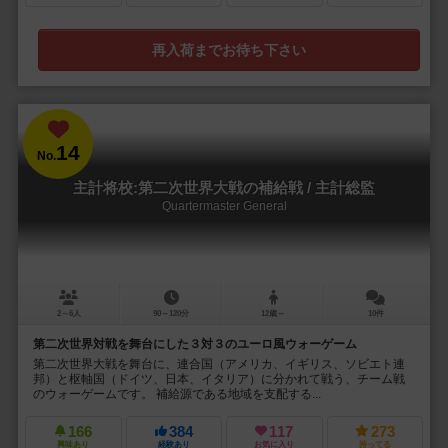
再入荷までお待ち下さい
14
No.
主計将校:第二次世界大戦の補給戦 / 主計総監
Quartermaster General
2～6人
90～120分
12歳～
10件
第二次世界対戦を舞台にした３対３のユーロ風ウォーゲーム
第二次世界大戦を舞台に、連合国（アメリカ、イギリス、ソビエト連
邦）と枢軸国（ドイツ、日本、イタリア）に分かれて戦う、チーム戦
のウォーゲームです。 補給源である地域を支配する...
166
384
117
273
興味あり
経験あり
お気に入り
持ってる