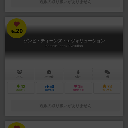
通販の取り扱いがありません
20
No.
ゾンビ・ティーンズ・エヴォリューション
Zombie Teenz Evolution
2～4人
15～25分
8歳～
2件
42
50
15
78
興味あり
経験あり
お気に入り
持ってる
通販の取り扱いがありません