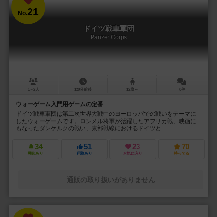
21
No.
ドイツ戦車軍団
Panzer Corps
1～2人
120分前後
12歳～
8件
ウォーゲーム入門用ゲームの定番
ドイツ戦車軍団は第二次世界大戦中のヨーロッパでの戦いをテーマに
したウォーゲームです。ロンメル将軍が活躍したアフリカ戦、映画に
もなったダンケルクの戦い、東部戦線におけるドイツと...
34
51
23
70
興味あり
経験あり
お気に入り
持ってる
通販の取り扱いがありません