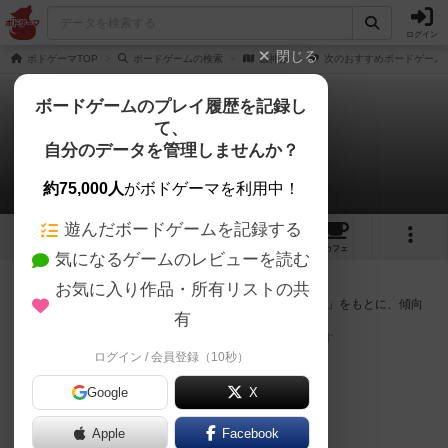
ログイン
閉じる
ボドゲーマTOP
ボードゲームの検索
蟲神器
次のおすすめボードゲーム
ボードゲームのプレイ履歴を記録し
て、
蟲神器
自分のデータを管理しませんか？
次のおすすめボードゲーム
約75,000人
がボドゲーマを利用中！
遊んだボードゲームを記録する
3
2
2
7
トップ
画像
動画
レビュー
カフェ
気になるゲームのレビューを読む
『蟲神器』が好きな方へのおすすめ
お気に入り作品・所有リストの共
このゲームのトップページで投票された「プレイ感の評価」をもとに、傾向
有
が近いボードゲームをランキング形式で紹介します。
※リストには一定の投票数がある作品のみを表示しています
ログイン / 会員登録（10秒）
Google
X
Apple
Facebook