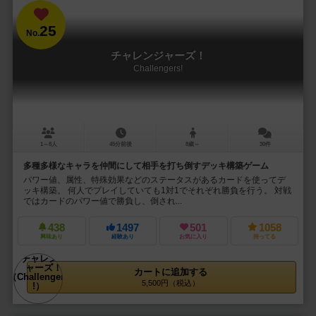
25
No.
チャレンジャーズ！
Challengers!
1～8人
45分前後
8歳～
30件
多種多様なキャラを仲間にして相手を打ち倒すデッキ構築ゲーム
パワー値、属性、特殊効果などのステータスがあるカードを使ってデ
ッキ構築。 何人でプレイしていても1対1でそれぞれ勝負を行う。 対戦
ではカードのパワー値で勝負し、倒され...
438
1497
501
1058
興味あり
経験あり
お気に入り
持ってる
カートに追加する
5,500円（税込）