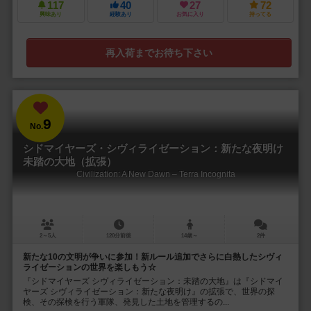
117
40
27
72
興味あり
経験あり
お気に入り
持ってる
再入荷までお待ち下さい
9
No.
シドマイヤーズ・シヴィライゼーション：新たな夜明け
未踏の大地（拡張）
Civilization: A New Dawn – Terra Incognita
2～5人
120分前後
14歳～
2件
新たな10の文明が争いに参加！新ルール追加でさらに白熱したシヴィ
ライゼーションの世界を楽しもう☆
『シドマイヤーズ シヴィライゼーション：未踏の大地』は『シドマイ
ヤーズ シヴィライゼーション：新たな夜明け』の拡張で、世界の探
検、その探検を行う軍隊、発見した土地を管理するの...