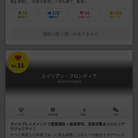
地を移動し、民族を配置して塔を建て、配置し...
72
172
34
203
興味あり
経験あり
お気に入り
持ってる
通販の取り扱いがありません
11
No.
エイリアン・フロンティア
Alien Frontiers
2～4人
90分前後
13歳～
10件
ダイスプレイスメントで惑星開拓＋資源管理。直接攻撃ありのエリア
マジョリティ！
かつて異星人の母星であった星を調査しコロニーを建設するゲームで