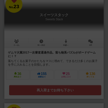
23
No.
スイーツスタック
Sweets Stack
2～4人
30～45分
15歳～
6件
ゲムマ大賞2017一次審査通過作品。落ち物系パズルがボードゲーム
に！？
落ちてくるお菓子のかたちをマスに埋めて、できるだけ多くのお菓子
を手に入れることを目指します。
36
155
25
136
興味あり
経験あり
お気に入り
持ってる
再入荷までお待ち下さい