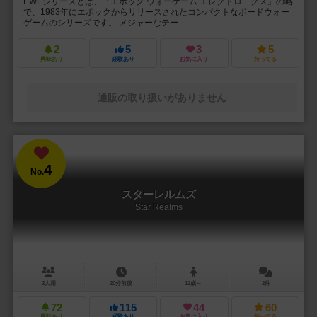
EWEシリーズとは、『エポック ウォーゲーム エレクトロニクス』の略
で、1983年にエポックからリリースされたコンパクトなボードウォー
ゲームのシリーズです。 メジャーなテー...
2
5
3
5
興味あり
経験あり
お気に入り
持ってる
通販の取り扱いがありません
4
No.
スターレルムズ
Star Realms
2人用
20分前後
12歳～
2件
72
115
44
60
興味あり
経験あり
お気に入り
持ってる