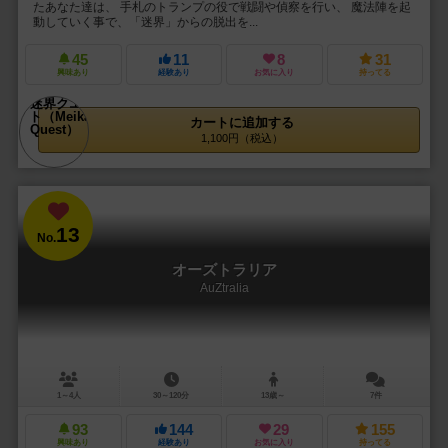
たあなた達は、 手札のトランプの役で戦闘や偵察を行い、 魔法陣を起
動していく事で、「迷界」からの脱出を...
45
11
8
31
興味あり
経験あり
お気に入り
持ってる
カートに追加する
1,100円（税込）
13
No.
オーズトラリア
AuZtralia
1～4人
30～120分
13歳～
7件
93
144
29
155
興味あり
経験あり
お気に入り
持ってる