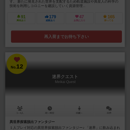
す。 新たに発見された世界を支配するため軌道施設や異星人の科学の
技術を利用しコロニーを建設していく資源管理...
91
179
47
165
興味あり
経験あり
お気に入り
持ってる
再入荷までお待ち下さい
12
No.
迷界クエスト
Meikai Quest
1～4人
40～80分
10歳～
21件
異世界探索脱出ファンタジー
１人プレイ対応の異世界探索脱出ファンタジー♪ 「迷界」に飲み込まれ