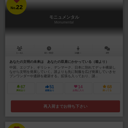
22
No.
モニュメンタル
Monumental
1～4人
60～90分
14歳～
4件
あなたの文明の未来は あなたの双肩にかかっている（箱より）
中国、エジプト、ギリシャ、デンマーク、日本に別れてデッキ構築し
ながら文明を発展していく。誰よりも先に制服を広げ発展していきセ
ブンワンダーや遺跡を建築する。拡張も入っており、謎...
67
51
14
68
興味あり
経験あり
お気に入り
持ってる
再入荷までお待ち下さい