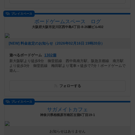
プレイスペース
ボードゲームスペース ログ
大阪府大阪市淀川区西中島4丁目-8-26鯛ビル402
[NEW] 料金改定のお知らせ（2026年02月16日 19時20分）
遊べるボードゲーム
1302個
新大阪駅より徒歩9分 御堂筋線 西中島南方駅、阪急京都線 南方駅
より徒歩3分 御堂筋線 梅田駅より電車＋徒歩で7分！ボードゲームで
遊ん...
フォローする
プレイスペース
サガメイトカフェ
神奈川県相模原市南区古淵6丁目19-1
お知らせはありません