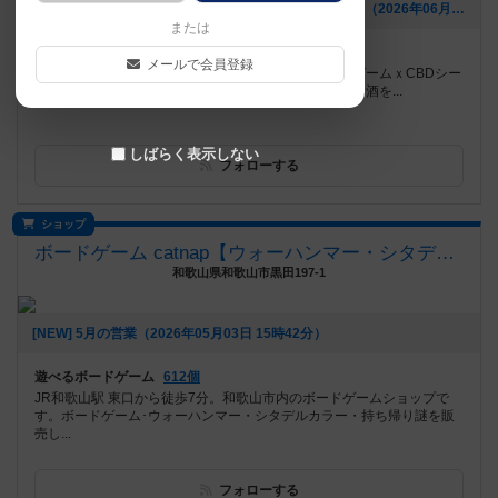
[NEW] 🌴✨るすと夏のシーシャ初体験キャンペーン✨🌴（2026年06月03日 02時03分）
または
遊べるボードゲーム
952個
メールで会員登録
JR安城駅徒歩可！約900個超ゲーム・PCVRが遊べるゲームｘCBDシー
シャカフェバー。e-Sportsやレトロゲームを見ながらお酒を...
しばらく表示しない
フォローする
ショップ
ボードゲーム catnap【ウォーハンマー・シタデルカラー取扱店】
和歌山県和歌山市黒田197-1
[NEW] 5月の営業（2026年05月03日 15時42分）
遊べるボードゲーム
612個
JR和歌山駅 東口から徒歩7分。和歌山市内のボードゲームショップで
す。ボードゲーム･ウォーハンマー・シタデルカラー・持ち帰り謎を販
売し...
フォローする