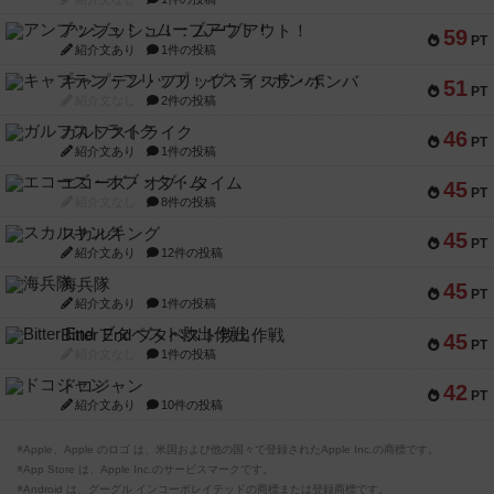
アンブッシュ！：ムーブアウト！
59
PT
紹介文あり
1件の投稿
キャプテン・フリップ：イスラ・ボンバ
51
PT
紹介文なし
2件の投稿
ガルフストライク
46
PT
紹介文あり
1件の投稿
エコーズ・オブ・タイム
45
PT
紹介文なし
8件の投稿
スカルキング
45
PT
紹介文あり
12件の投稿
海兵隊
45
PT
紹介文あり
1件の投稿
Bitter End ブタペスト救出作戦
45
PT
紹介文なし
1件の投稿
ドコジャン
42
PT
紹介文あり
10件の投稿
※Apple、Apple のロゴ は、米国および他の国々で登録されたApple Inc.の商標です。
※App Store は、Apple Inc.のサービスマークです。
※Android は、グーグル インコーポレイテッドの商標または登録商標です。