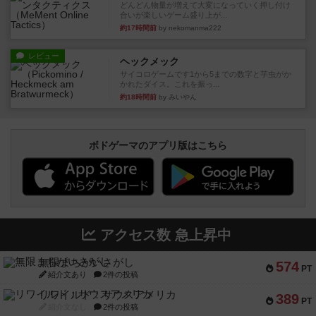
どんどん物量が増えて大変になっていく押し付け
合いが楽しいゲーム盛り上が...
約17時間前
by nekomanma222
レビュー
ヘックメック
サイコロゲームです1から5までの数字と芋虫がか
かれたダイス。これを振っ...
約18時間前
by みいやん
ボドゲーマのアプリ版はこちら
アクセス数 急上昇中
無限まちがいさがし
574
PT
紹介文あり
2件の投稿
リワイルド：サウスアメリカ
389
PT
紹介文なし
2件の投稿