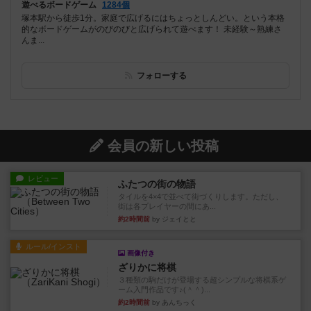
遊べるボードゲーム
1284個
塚本駅から徒歩1分。家庭で広げるにはちょっとしんどい。という本格
的なボードゲームがのびのびと広げられて遊べます！ 未経験～熟練さ
んま...
フォローする
会員の新しい投稿
レビュー
ふたつの街の物語
タイルを4×4で並べて街づくりします。ただし、
街は各プレイヤーの間にあ...
約2時間前
by ジェイとと
ルール/インスト
画像付き
ざりかに将棋
３種類の駒だけが登場する超シンプルな将棋系ゲ
ーム入門作品です♪(＾＾)...
約2時間前
by あんちっく