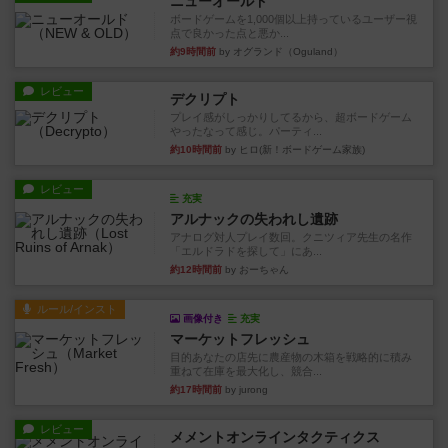
ニューオールド
ボードゲームを1,000個以上持っているユーザー視
点で良かった点と悪か...
約9時間前
by オグランド（Oguland）
レビュー
デクリプト
プレイ感がしっかりしてるから、超ボードゲーム
やったなって感じ。パーティ...
約10時間前
by ヒロ(新！ボードゲーム家族)
レビュー
充実
アルナックの失われし遺跡
アナログ対人プレイ数回。クニツィア先生の名作
「エルドラドを探して」にあ...
約12時間前
by おーちゃん
ルール/インスト
画像付き
充実
マーケットフレッシュ
目的あなたの店先に農産物の木箱を戦略的に積み
重ねて在庫を最大化し、競合...
約17時間前
by jurong
レビュー
メメントオンラインタクティクス