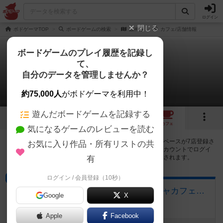
ログイン
閉じる
ボドゲーマTOP
ボードゲームの検索
蟲神器
カフェ/店舗情報
ボードゲームのプレイ履歴を記録し
て、
蟲神器
自分のデータを管理しませんか？
7店のカフェ/スペースが提供中
約75,000人
がボドゲーマを利用中！
遊んだボードゲームを記録する
3
2
2
7
トップ
画像
動画
レビュー
カフェ
気になるゲームのレビューを読む
蟲神器で遊ぶことができるボードゲームカフェ・プレイスペースが7店登録さ
お気に入り作品・所有リストの共
れています。公開プロフィールの都道府県が設定されたアカウントでログイ
ンすると、同じ都道府県内の店舗に絞り込むボタンが表示されます。
有
ログイン / 会員登録（10秒）
ボードゲームカフェ
ギルド酒場るすと ゲームｘCBDシーシャカフェバー
Google
X
愛知県安城市東新町10-11
Apple
Facebook