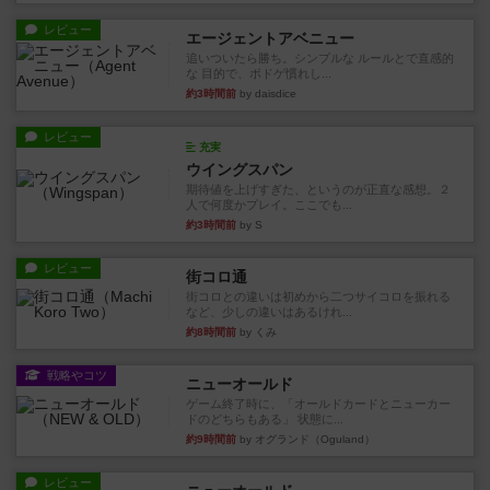
レビュー
エージェントアベニュー
追いついたら勝ち。シンプルな ルールとで直感的
な 目的で、ボドゲ慣れし...
約3時間前
by daisdice
レビュー
充実
ウイングスパン
期待値を上げすぎた、というのが正直な感想。２
人で何度かプレイ。ここでも...
約3時間前
by S
レビュー
街コロ通
街コロとの違いは初めから二つサイコロを振れる
など、少しの違いはあるけれ...
約8時間前
by くみ
戦略やコツ
ニューオールド
ゲーム終了時に、「オールドカードとニューカー
ドのどちらもある」 状態に...
約9時間前
by オグランド（Oguland）
レビュー