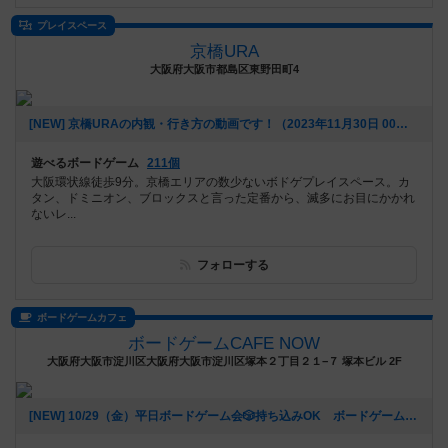
プレイスペース
京橋URA
大阪府大阪市都島区東野田町4
[NEW] 京橋URAの内観・行き方の動画です！（2023年11月30日 00時03分）
遊べるボードゲーム
211個
大阪環状線徒歩9分。京橋エリアの数少ないボドゲプレイスペース。カ
タン、ドミニオン、ブロックスと言った定番から、滅多にお目にかかれ
ないレ...
フォローする
ボードゲームカフェ
ボードゲームCAFE NOW
大阪府大阪市淀川区大阪府大阪市淀川区塚本２丁目２１−７ 塚本ビル 2F
[NEW] 10/29（金）平日ボードゲーム会🎲持ち込みOK ボードゲームCAFENOW主催《初心者さん、おひとりでの参加歓迎!!》（2021年10月22日 11時04分）