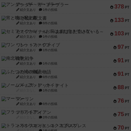
アンダー・ザ・テーブラー
378
PT
紹介文あり
1件の投稿
宵と暁の呪文書
133
PT
紹介文あり
8件の投稿
セミファイナル ～お前はまだ生きている～
103
PT
紹介文あり
1件の投稿
ワン・トゥ・ファイブ
97
PT
紹介文あり
1件の投稿
南北戦争
91
PT
紹介文あり
1件の投稿
ふたつの城の物語
91
PT
紹介文あり
6件の投稿
ノームズ・アット・ナイト
88
PT
紹介文なし
1件の投稿
マーリン
76
PT
紹介文あり
6件の投稿
フラットアイアン
75
PT
紹介文なし
2件の投稿
トランスオリエント・エクスプレス
70
PT
紹介文なし
1件の投稿