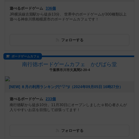
遊べるボードゲーム
336個
JR横浜線古淵駅から徒歩13分、 世界中のボードゲームが300種類以上
遊べる神奈川県相模原市のボードゲームカフェです！
フォローする
ボードゲームカフェ
南行徳ボードゲームカフェ かぴばら堂
千葉県市川市欠真間2-20-4
[NEW] ８月の利用ランキング(^▽^)/（2024年09月05日 16時27分）
遊べるボードゲーム
233個
南行徳駅から徒歩10分。11月30日にオープンしました☺️初心者さんが
入りやすいお店を目指して頑張ってます！
フォローする